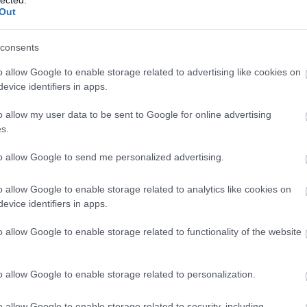
Ba
Out
Baj
 mint a testvérem. Ő a másik felem. A túlélésünk függ
Bal
jam az életüket köszönhetik annak, hogy ikrek. Ám könnyen
Báli
consents
ár, az a halálnál is rosszabb.1944 nyarán Mózes Évát a
Bán
schwitzba deportálták.A családot a…
o allow Google to enable storage related to advertising like cookies on
Bar
evice identifiers in apps.
Bar
Bar
o allow my user data to be sent to Google for online advertising
Bar
s.
Bar
TOVÁBB
tör
to allow Google to send me personalized advertising.
Bay
Bea
Szólj hozzá!
o allow Google to enable storage related to analytics like cookies on
Beat
történelmi
memoár
Alexandra
Mozes Kor
Rojany Buccieri
evice identifiers in apps.
Bee
Ale
o allow Google to enable storage related to functionality of the website
Cre
Deá
an - gyűjtemény 2.
Ben
o allow Google to enable storage related to personalization.
Ben
Ben
Ber
o allow Google to enable storage related to security, including