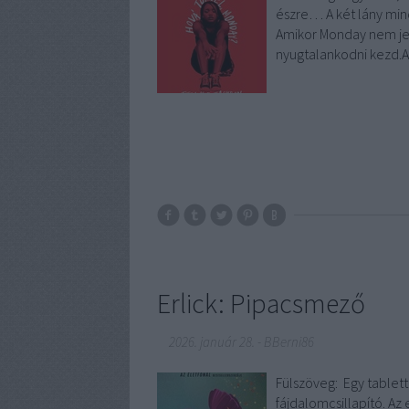
észre… A két lány mind
Amikor Monday nem jel
nyugtalankodni kezd.
Erlick: Pipacsmező
2026. január 28.
-
BBerni86
Fülszöveg: Egy tablett
fájdalomcsillapító. Az