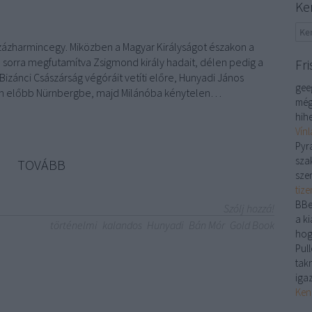
Ke
ázharmincegy. Miközben a Magyar Királyságot északon a
, sorra megfutamítva Zsigmond király hadait, délen pedig a
Fri
Bizánci Császárság végóráit vetíti előre, Hunyadi János
gee
en előbb Nürnbergbe, majd Milánóba kénytelen…
még
hihe
Vín
Pyr
sza
TOVÁBB
sze
tiz
BBe
Szólj hozzá!
a ki
történelmi
kalandos
Hunyadi
Bán Mór
Gold Book
hog
Pull
tak
iga
Ken