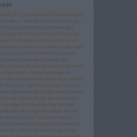
mkék
liLOVE
100
21. Század Kiadó
39 kulcs
44 fejezet
GY
5regény
7. cella
Aaron
Aaron Falk
Aarsen
 Könyvkiadó
Abbott
Abby
Abé
Ábel
Abel
rcrombie
Abnett
Abrams
Abszolút Könyvek
zolút Töri
Accardo
Acélököl
Aciman
Acton
ams
Adamson
Ádám és Lili
Adam Fawley
Adam
adaptáció
Addicted
Adele Parks
Adeyemi
ei-Brenyah
Adler
Adler-Olsen
Adlington
lfsson
Adrian
Ad Astra
Aeramentum
aforizma
ika Saga
Agatha Christie
Agave
Ágenda
irre
Ahnhem
Aichner
Ainsworth
akció
Akkord
dó
Akszjonov
Alapítók
Álarcok@ármányok
atrosz
Albert
Albertalli
Albright
Alcott
Alderman
erton
Alekszijevics
Alender
Aleva
Alexandra
x Cross
Alex Dahl
Alex Rider
Alex Stern
Alex
te
Alfa
Alfie
Alfon
Alger
Alien
Alison Weir
Ali
th
Alkomédia
Alkusz
Allain
Allen
Allende
odók
Álomcsapda
Álomgyár
Alpsten
Alsaid
erdal
Altaj
Altebrando
Alten
Alvilág
Alvilági
szmák
Alvilági románc
Amal
Ambrose
Ambrózy