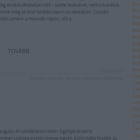
Bro
ig elválaszthatatlan volt – szinte testvérek, nem is barátok.
Bro
enik meg az első tanítási napon az iskolában, Claudia
Bru
Aztán amikor a második napon, sőt a…
Bűb
test
Bud
Bug
TOVÁBB
Bul
Bud
Bur
Bya
Szólj hozzá!
Cai
ifjúsági
Kossuth
Jackson
kamaszos fájdalmas
Cal
Cam
Cap
Car
Del
Wo
Car
Car
a gyász és szívfájdalom ellen. Egyfajta érzelmi
Cast
 ember szükség esetén bekap egyet, és folytatja tovább az