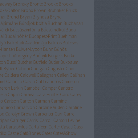
adway
Bronsky
Bronte
Brooke
Brooks
oks-Dalton
Broox
Brown
Brubaker
Bruck
nar
Brunel
Bryan
Bryndza
Bryne
ájármány
Bűbájok boltja
Buchan
Buchanan
vérek
Búcsúszimfónia
Búcsú nélkül
Buda
ai
Budai hóhér
Budapest-Print
Buehlman
lyó
Bukottak Akadémiája
Bukros
Bulicsov
l-Hansen
Bulwer-Lytton
Bunn
Bűnös
apest
bűnregény
Buótyik
Burgess
Burke
ton
Bussi
Butcher
Butfield
Butler
Buxbaum
tt
Bybee
Caboni
Cadigan
Cagaster
Cain
ne
Caldera
Caldwell
Callaghan
Callen
Callihan
mel
Calonita
Calvin
Cal Leandros
Cameron
eron Larkin
Campbell
Camper
Cantero
ella
Caplin
Caraval
Cara Hunter
Card
Carey
lo
Carlson
Carlton
Carman
Carmine
monico
Carnarvon
Caroline Auden
Caroline
od
Carolyn Brown
Carpenter
Carr
Carre
rigan
Carriger
Carrisi
Carroll
Carson Levine
sta
Cartaphilus
CartaTeen
Carter
Casati
Cass
illo
Castle
Cat&Bones
Cates
Cates&Show