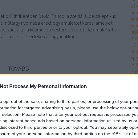
bár
Ana
llo új thrillerében David Franco, a zseniális, de szkeptikus
And
dás műtárgy nyomába ered: egy amulettet keres, amelyet
And
eneszánsz Itália kézművesmestere készített. Az amulettet a
hist
rázsereje teszi értékessé, ugyanakkor…
Bo
L.G
An
Apo
Aqu
TOVÁBB
fog
Arc
Ari
Not Process My Personal Information
Szólj hozzá!
Arm
thriller
történelmi
kalandos
21. Század Kiadó
Masello
Uni
to opt-out of the sale, sharing to third parties, or processing of your per
Ten
formation for targeted advertising by us, please use the below opt-out s
Asa
r selection. Please note that after your opt-out request is processed y
Ash
Pál: Fejben dől el?
eing interest-based ads based on personal information utilized by us or
Aste
disclosed to third parties prior to your opt-out. You may separately opt-
Atla
losure of your personal information by third parties on the IAB’s list of
Atta