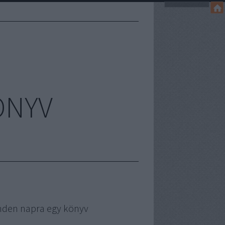
ÖNYV
nden napra egy könyv