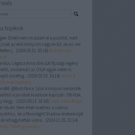
resés
ss topikok
gee:
Direkt nem olvastam el a posztot, mert
 csak az első könyvön vagyok túl, de az vmi
tetlen j...
(
2026.05.31. 03:16
)
Bull-Hansen:
land
andus:
Legeza Ilona (becsült ifjusági regény
kértő, irodalmár) az OSzK egyik neten is
replő öszefog...
(
2026.03.25. 16:14
)
Verne: A
enöt éves kapitány
rni86:
@Brds.Nora: Szia! A molyon kérdezték
adótól a jövőbeli kiadások kapcsán. Ott írták,
y tárgy...
(
2025.09.13. 18:18
)
Clare: A kardfogó
er István:
Nem értek ezekhez a cukros
nyokhoz, de a Moonlight Shadow énekesnőjét
zán kihagyhatták volna...
(
2024.11.26. 23:14
)
nedy: Tiltott gyümölcs