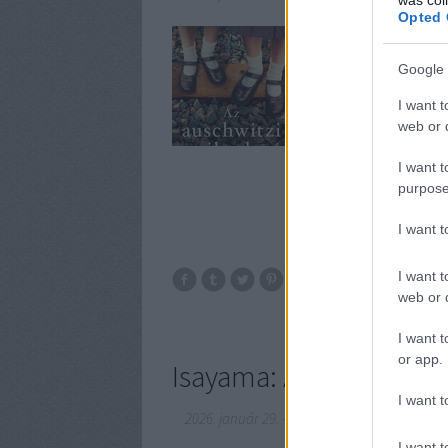
Opted 
Fülszöveg: Mirjam több
egymástól. Éva és Mir
Google 
lehet, hogy ami rájuk v
családjával együtt Au
I want t
web or d
I want t
purpose
I want 
I want t
web or d
I want t
or app.
Isayama: Attack on Tit
I want t
2026. január 29.
-
BBerni86
I want t