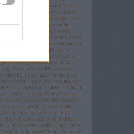
nard
Berry
Bessenyei
Bethany-Kris
Beth Flynn
űtészta Kiadó
Bevelstoke
Bhathena
Bierce
uri
Binge
Binnings Ewen
Bionauták
Bíró
Bíró
bolcs
Bishop
Bissell
Bjork
Björnsdóttir
rnstad
Bjrnasdóttir
Black
Blackhawk fiúk
ckhurst
Blaedel
Blaine
Blake
Blakely
Blakeslee
eker
Blish
Bliss
Bloch
Block
Bloom
Bluemoon
c
Bödőcs
Bodor
Body Count
Bogáti
Boie
or Pál
Bökös
Boland
Bolin
Bolton
Bomann
nd
Bónizs
Bonnier
Bonobó
Bookaholic
kazine
Bookline
BookSelf
Book Dreams
k Galaxy
Boone
Borbás
Borbíró Borbála
ison
Boriverzum
Borsa Brown
Borum
Bosch
lli
Bosszúállók
Bostoni bikák
Boszorkányok
zörményi
Boulle
Boulley
Bourne
Bow-Street
ners
Bowen
Boyer
Boza
Bracken
Brackston
dbury
Bradley
Bragi
Braithwaite
Brallier
nd
Brandy
Brant
Brasset
Braswell
Bratt
ver
Brecht
Bree
Breene
Brennan
Brett
Briar-
lók
Briar U
Bridgerton család
Bridget Collins
ght
Brighton
Brightwell
Brit Bennett
Broadbent