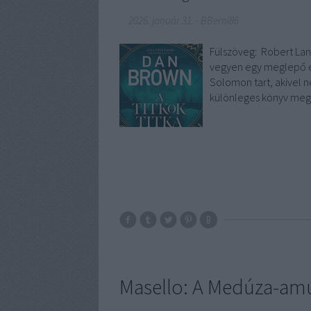
2026. január 31.
-
BBerni86
Fülszöveg: Robert Lan
vegyen egy meglepő el
Solomon tart, akivel 
különleges könyv meg
Masello: A Medúza-amu