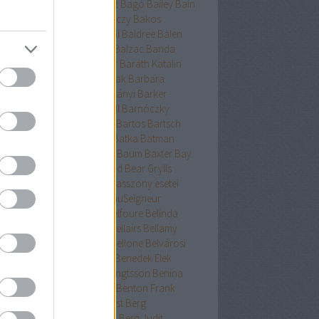
ckman
Baehr
Bagdy
Baggot
Bagó
Bailey
Bain
nokok
Baker
Bakkeid
Bakóczy
Bakos
atoni krimik
Baldacci
Baldini
Baldree
Balen
nt Erika
Ballard
Ballingrud
Balzac
Banda
hidi
Banks
Bányai
Bán Mór
Baráth Katalin
áth Viktória
Barátnak tartalak
Barbara
clay
Bardugo
Baricco
Bárkányi
Barker
log
Barnard
Barnes
Barnhill
Barnóczky
on
Barreau
Barron
Bartha
Bartos
Bartsch
tz
Basa Katalin
Bast
Bates
Batka
Batman
ténetek
Bauer
Bauermeister
Baum
Baxter
Bay
ard
Bazterrica
Beagle
Beard
Bear Grylls
ton
Beatrice Hyde-Clare kisasszony esetei
riz Williams
Beaumont
BeauSeigneur
cher Stowe
Beer
Behling
Belfoure
Belinda
xandra
Belinda Bauer
Bell
Bellairs
Bellamy
ek
Belle
Bellinger-nővérek
Bellone
Belvárosi
k
Benchley
Bencze
Bendis
Benedek Elek
edek Szabolcs
Benedict
Bengtsson
Benina
ioff
Benkő
Bennett
Bensen
Benton Frank
yák
Ben Elton
Berényi
Berest
Berg
ger&Blom
Bergh
Bergstrom
Berg Judit