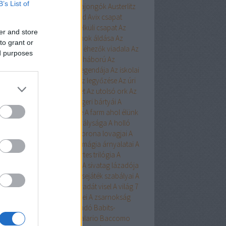
B’s List of
ert
Aurora
Austen
Austen-rajongók
Austerlitz
Avalon Bay
Avashti
Aveyard
Avix csapat
ad
Aya
Ázsia-saga
Az arc nélküli csapat
Az
er and store
chwitzi bába
Az égi hivatalnok áldása
Az
to grant or
dolláros ló
Az Egyesülés
Az éhezők viadala
Az
ed purposes
zaka hercege
Az első hangy háború
Az
szett flotta
Az északi erdő legendája
Az iskolai
latás nem játék!
Az Olimposz legyőzése
Az úri
rkefogó
Az utolsó huszonhét
Az utolsó ork
Az
lsó srácok
A Birodalom tengeri bártyái
A
oni kultiváció nagymestere
A farm ahol élünk
onosz Asszisztense
A híd királysága
A holló
A keresztapa örökében
A korona lovagjai
A
egő népe
A lista
A Madsen
A mágia árnyalatai
A
ia rabjai
A mély dala
A nyertes trilógia
A
l fiai
A polip
A róka árnya
A sivatag lázadója
zerelem egyenlete
A szerencsejáték szabályai
A
lő boszorkánya
A tacskó Pradát visel
A világ 7
dája
A Yellowstone alfahímjei
A zsarnokság
a
B.Czakó
Baár
Babilon Kiadó
Babits-
lkosságok
Babusz Bt.
Baccalario
Baccomo