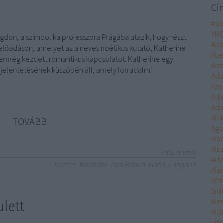
Cí
#su
4M
gdon, a szimbolika professzora Prágába utazik, hogy részt
Aba
őadáson, amelyet az a neves noétikus kutató, Katherine
Abe
nemrég kezdett romantikus kapcsolatot. Katherine egy
Abs
jelentetésének küszöbén áll, amely forradalmi…
Ad
Kay
Adj
Ado
Afr
TOVÁBB
Agu
Kia
Alb
Szólj hozzá!
Ald
thriller
kalandos
Dan Brown
Gabo
Langdon
Ale
Whi
Smi
lett
Álm
Alst
ját