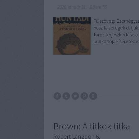
2026. január 31.
-
BBerni86
Fülszöveg: Ezernégysz
huszita seregek dúlják
török terjeszkedése a 
uralkodója kíséretéb
Brown: A titkok titka
Robert Langdon 6.