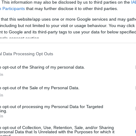
. This information may also be disclosed by us to third parties on the
IA
Aub
Participants
that may further disclose it to other third parties.
Aux
Aw
ben dől el!” – szokták mondani. Talán egyetértünk ezzel, de
 that this website/app uses one or more Google services and may gath
aus
 ingerültséget kelt bennünk ez a mondat, annyiszor hallhattuk
including but not limited to your visit or usage behaviour. You may click 
egy
olyan értelmezésben, hogy elegendő „pozitívan
 to Google and its third-party tags to use your data for below specifi
éjs
ában ettől majd jól mennek a dolgok. Az élet…
ogle consent section.
elve
zak
l Data Processing Opt Outs
csi
uto
o opt-out of the Sharing of my personal data.
dém
TOVÁBB
A G
In
jele
lev
o opt-out of the Sale of my Personal Data.
Szólj hozzá!
mág
In
tterjesztő
önsegítő
Pál
Buda
Kádár
Kulcslyuk Kiadó
Bagdy
poko
A s
to opt-out of processing my Personal Data for Targeted
ing.
sző
In
cieri: Az auschwitzi ikrek
cso
kor
o opt-out of Collection, Use, Retention, Sale, and/or Sharing
gyi
ersonal Data that Is Unrelated with the Purposes for which it
lected.