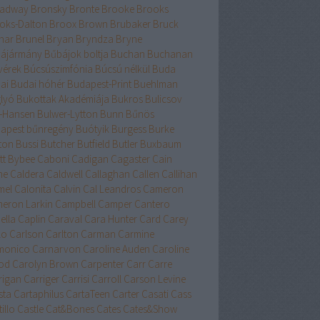
adway
Bronsky
Bronte
Brooke
Brooks
oks-Dalton
Broox
Brown
Brubaker
Bruck
nar
Brunel
Bryan
Bryndza
Bryne
ájármány
Bűbájok boltja
Buchan
Buchanan
vérek
Búcsúszimfónia
Búcsú nélkül
Buda
ai
Budai hóhér
Budapest-Print
Buehlman
lyó
Bukottak Akadémiája
Bukros
Bulicsov
l-Hansen
Bulwer-Lytton
Bunn
Bűnös
apest
bűnregény
Buótyik
Burgess
Burke
ton
Bussi
Butcher
Butfield
Butler
Buxbaum
tt
Bybee
Caboni
Cadigan
Cagaster
Cain
ne
Caldera
Caldwell
Callaghan
Callen
Callihan
mel
Calonita
Calvin
Cal Leandros
Cameron
eron Larkin
Campbell
Camper
Cantero
ella
Caplin
Caraval
Cara Hunter
Card
Carey
lo
Carlson
Carlton
Carman
Carmine
monico
Carnarvon
Caroline Auden
Caroline
od
Carolyn Brown
Carpenter
Carr
Carre
rigan
Carriger
Carrisi
Carroll
Carson Levine
sta
Cartaphilus
CartaTeen
Carter
Casati
Cass
illo
Castle
Cat&Bones
Cates
Cates&Show