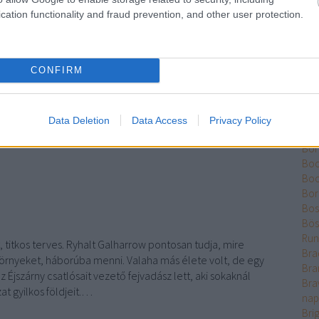
Ber
cation functionality and fraud prevention, and other user protection.
TOVÁBB
Bet
Bikk
Bis
Szólj hozzá!
CONFIRM
Bjrn
d
Goo
Cowell
Esposito
Így neveld a sárkányodat
Ross King
A
Bla
holló jele
Higson
Blis
Böd
Data Deletion
Data Access
Privacy Policy
Pál
Bón
Boo
Bo
Bor
Bos
Bös
Run
, titkos terves. Ryhalt Galharrow pontosan tudja, mire
Bra
 szörnyeket, háborúba menni. Valaha más élete volt, de egy
Bra
z Éjszárny csatlósait vezető fejvadász lett, aki sokaknál
Bra
at gyilkos földjeit.…
nap
Bri