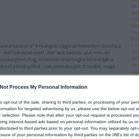
bár
Ana
And
And
hist
Bo
L.G
halakat kedveli-e? A nyakigláb bájgúnár hökkenten ráncolta a
An
- Miért kérdezel ilyet? - Mer' akár kedveli, akár nem, én
Apo
hozzásegítem, hogy közelebbi ismertségbe keveredjék a
Aqu
akozó példányokkal, csak pimaszkodjék itt tovább, maga…
fog
Arc
Ari
Not Process My Personal Information
Arm
Uni
to opt-out of the sale, sharing to third parties, or processing of your per
Ten
formation for targeted advertising by us, please use the below opt-out s
Asa
r selection. Please note that after your opt-out request is processed y
Ash
eing interest-based ads based on personal information utilized by us or
TOVÁBB
Aste
disclosed to third parties prior to your opt-out. You may separately opt-
Atla
losure of your personal information by third parties on the IAB’s list of
Atta