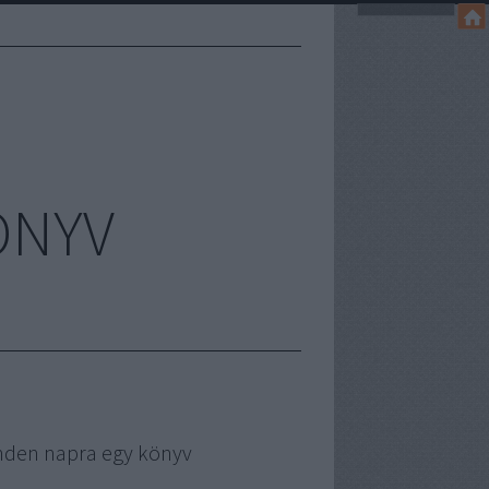
ÖNYV
nden napra egy könyv