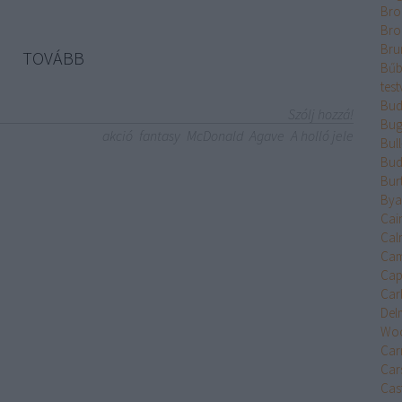
Bro
Bro
Bru
TOVÁBB
Bűb
test
Bud
Szólj hozzá!
Bug
akció
fantasy
McDonald
Agave
A holló jele
Bul
Bud
Bur
Bya
Cai
Cal
Cam
Cap
Car
Del
Wo
Car
Car
Cast