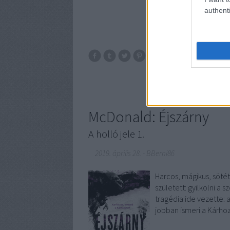
authenti
Idézet
McDonal
McDonald: Éjszárny
A holló jele 1.
2019. április 28.
-
BBerni86
Harcos, mágikus, sötét
született: gyilkolni a
tragédia ide vezette: a
jobban ismeri a Kárhoz