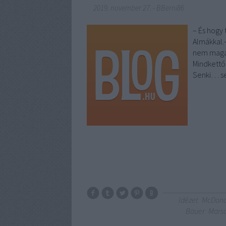
2019. november 27.
-
BBerni86
– És hogy 
Almákkal.–
nem maga 
Mindkettőb
Senki… s
Idézet
McDona
Bauer
Mars