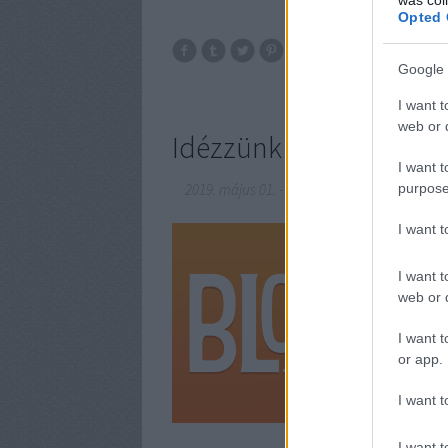
Opted 
Google 
I want t
web or d
Idézzünk!
I want t
purpose
2019. május 01.
-
BBerni86
I want 
Egyesek k
ünneprontó
I want t
kocsiját? 
web or d
Mindnyája
I want t
or app.
I want t
I want t