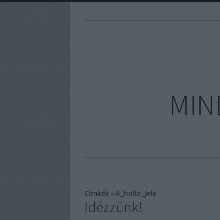
MIN
Címkék
»
A_holló_jele
Idézzünk!