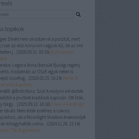
resés
ss topikok
gee:
Direkt nem olvastam el a posztot, mert
 csak az első könyvön vagyok túl, de az vmi
tetlen j...
(
2026.05.31. 03:16
)
Bull-Hansen:
land
andus:
Legeza Ilona (becsült ifjusági regény
kértő, irodalmár) az OSzK egyik neten is
replő öszefog...
(
2026.03.25. 16:14
)
Verne: A
enöt éves kapitány
rni86:
@Brds.Nora: Szia! A molyon kérdezték
adótól a jövőbeli kiadások kapcsán. Ott írták,
y tárgy...
(
2025.09.13. 18:18
)
Clare: A kardfogó
er István:
Nem értek ezekhez a cukros
nyokhoz, de a Moonlight Shadow énekesnőjét
zán kihagyhatták volna...
(
2024.11.26. 23:14
)
nedy: Tiltott gyümölcs