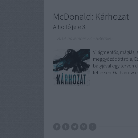
McDonald: Kárhozat
A holló jele 3.
2019. november 22.
-
BBerni86
Világmentős, mágiás, s
meggyőződött róla, Ez
bátyjával egy terven d
lehessen. Galharrow ez