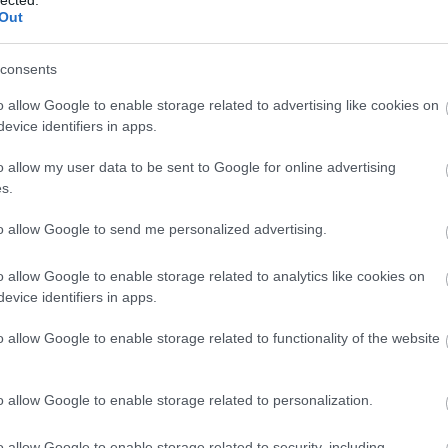
Ba
Out
Baj
Szólj hozzá!
Bal
akció
fantasy
McDonald
Agave
A holló jele
Báli
consents
Bán
o allow Google to enable storage related to advertising like cookies on
Bar
evice identifiers in apps.
Bar
Bar
o allow my user data to be sent to Google for online advertising
Bar
s.
Bar
tör
to allow Google to send me personalized advertising.
éptelenek elengedni magukat. A régi iskolaigazgatóm is egy
Bay
 alak volt. Minek kellett kirúgnia, csak mert felgyújtottam a
Bea
o allow Google to enable storage related to analytics like cookies on
(Esposito: Őrület) De igazából nem a halálukat bánom.
Beat
evice identifiers in apps.
n megszületünk, és hiába futunk, úgyis meghalunk, minden…
Bee
Ale
o allow Google to enable storage related to functionality of the website
Cre
Deá
Ben
o allow Google to enable storage related to personalization.
Ben
Ben
Ber
o allow Google to enable storage related to security, including