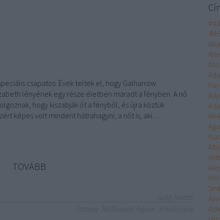
Cí
#su
4M
Aba
Abe
Abs
Ad
peciális csapatos. Évek teltek el, hogy Galharrow
Kay
abeth lényének egy része életben maradt a fényben. A nő
Adj
olgoznak, hogy kiszabják őt a fényből, és újra köztük
Ado
ért képes volt mindent hátrahagyni, a nőt is, aki…
Afr
Agu
Kia
Alb
Ald
TOVÁBB
Ale
Whi
Smi
Szólj hozzá!
Álm
fantasy
McDonald
Agave
A holló jele
Alst
ját