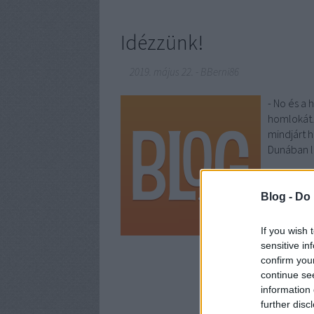
Idézzünk!
2019. május 22.
-
BBerni86
- No és a 
homlokát. 
mindjárt 
Dunában l
Blog -
Do 
If you wish 
sensitive in
confirm you
continue se
information 
further disc