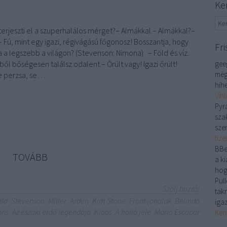
Ke
terjeszti el a szuperhalálos mérget?– Almákkal.– Almákkal?–
 Fú, mint egy igazi, régivágású főgonosz! Bosszantja, hogy
Fri
a legszebb a világon? (Stevenson: Nimona) – Föld és víz.
ől bőségesen találsz odalent.– Őrült vagy! Igazi őrült!
gee
még
e perzsa, se…
hihe
Vín
Pyr
sza
sze
tiz
BBe
TOVÁBB
a ki
hog
Pull
Szólj hozzá!
tak
ld
Stevenson
Miller
Arden
Kim Stone
Frontvonalak
Belinda
iga
ons
Az északi erdő legendája
Kloos
A holló jele
Mario Escobar
Ken