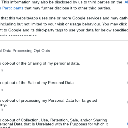
. This information may also be disclosed by us to third parties on the
IA
Szólj hozzá!
Aub
Participants
that may further disclose it to other third parties.
Aux
ald
Graham
Pratt
Böszörményi
A holló jele
Oke
M.Robinson
Aw
Sansom
 that this website/app uses one or more Google services and may gath
aus
including but not limited to your visit or usage behaviour. You may click 
egy
 to Google and its third-party tags to use your data for below specifi
éjs
ogle consent section.
elve
zak
l Data Processing Opt Outs
csi
uto
o opt-out of the Sharing of my personal data.
dém
A G
In
s, mágikus, veszteséges. Évek teltek el, mióta Ezabeth
jele
águsok terve működött és egy Mély Királyt
lev
o opt-out of the Sale of my Personal Data.
lharrow számára azonban nem jött el a nyugalom: most ő
mág
In
gáért, és őrzi a Nall-gépezet…
poko
A s
to opt-out of processing my Personal Data for Targeted
ing.
sző
In
cso
kor
o opt-out of Collection, Use, Retention, Sale, and/or Sharing
TOVÁBB
gyi
ersonal Data that Is Unrelated with the Purposes for which it
lected.