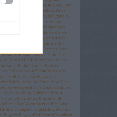
nard
Berry
Bessenyei
Bethany-Kris
Beth Flynn
űtészta Kiadó
Bevelstoke
Bhathena
Bierce
uri
Binge
Binnings Ewen
Bíró
Bíró Szabolcs
hop
Bissell
Bjork
Björnsdóttir
Björnstad
asdóttir
Black
Blackhawk fiúk
Blackhurst
edel
Blaine
Blake
Blakely
Blakeslee
Bleeker
h
Bliss
Bloch
Block
Bloom
Bluemoon
Bóc
őcs
Bodor
Body Count
Bogáti
Boie
Bokor
Bökös
Boland
Bolin
Bolton
Bomann
Bond
izs
Bonnier
Bonobó
Bookaholic
bookazine
kline
BookSelf
Book Dreams
Book Galaxy
one
Borbás
Borbíró Borbála
Borison
iverzum
Borsa Brown
Borum
Bosch
Boselli
szúállók
Bostoni bikák
Boszorkányok
zörményi
Boulle
Boulley
Bourne
Bow-Street
ners
Bowen
Boyer
Boza
Bracken
Brackston
dbury
Bradley
Bragi
Braithwaite
Brallier
nd
Brandy
Brant
Brasset
Braswell
Bratt
ver
Brecht
Bree
Breene
Brennan
Brett
Briar-
lók
Briar U
Bridgerton család
Bridget Collins
ght
Brighton
Brightwell
Brit Bennett
Broadbent