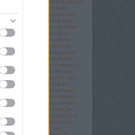
ckman
Baehr
Bagdy
Baggot
Bagó
Bailey
Bain
nokok
Baker
Bakkeid
Bakóczy
Bakos
atoni krimik
Baldacci
Baldini
Baldree
Balen
nt Erika
Ballard
Ballingrud
Balzac
Banda
hidi
Banks
Bányai
Bán Mór
Baráth Katalin
áth Viktória
Barátnak tartalak
Barbara
clay
Bardugo
Baricco
Bárkányi
Barker
log
Barnard
Barnes
Barnhill
Barnóczky
on
Barreau
Barron
Bartha
Bartos
Bartsch
tz
Basa Katalin
Bast
Bates
Batka
Batman
ténetek
Bauer
Bauermeister
Baum
Baxter
Bay
ard
Bazterrica
Beagle
Beard
Bear Grylls
ton
Beatrice Hyde-Clare kisasszony esetei
riz Williams
Beaumont
BeauSeigneur
cher Stowe
Beer
Behling
Belfoure
Belinda
xandra
Belinda Bauer
Bell
Bellairs
Bellamy
ek
Belle
Bellinger-nővérek
Bellone
Belvárosi
k
Benchley
Bencze
Bendis
Benedek Elek
edek Szabolcs
Benedict
Bengtsson
Benina
ioff
Benkő
Bennett
Bensen
Benton Frank
yák
Ben Elton
Berényi
Berest
Berg
ger&Blom
Bergh
Bergstrom
Berg Judit