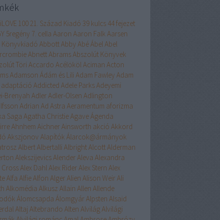
mkék
liLOVE
100
21. Század Kiadó
39 kulcs
44 fejezet
GY
5regény
7. cella
Aaron
Aaron Falk
Aarsen
 Könyvkiadó
Abbott
Abby
Abé
Ábel
Abel
rcrombie
Abnett
Abrams
Abszolút Könyvek
zolút Töri
Accardo
Acélököl
Aciman
Acton
ams
Adamson
Ádám és Lili
Adam Fawley
Adam
adaptáció
Addicted
Adele Parks
Adeyemi
ei-Brenyah
Adler
Adler-Olsen
Adlington
lfsson
Adrian
Ad Astra
Aeramentum
aforizma
ika Saga
Agatha Christie
Agave
Ágenda
irre
Ahnhem
Aichner
Ainsworth
akció
Akkord
dó
Akszjonov
Alapítók
Álarcok@ármányok
atrosz
Albert
Albertalli
Albright
Alcott
Alderman
erton
Alekszijevics
Alender
Aleva
Alexandra
x Cross
Alex Dahl
Alex Rider
Alex Stern
Alex
te
Alfa
Alfie
Alfon
Alger
Alien
Alison Weir
Ali
th
Alkomédia
Alkusz
Allain
Allen
Allende
odók
Álomcsapda
Álomgyár
Alpsten
Alsaid
erdal
Altaj
Altebrando
Alten
Alvilág
Alvilági
szmák
Alvilági románc
Amal
Ambrose
Ambrózy