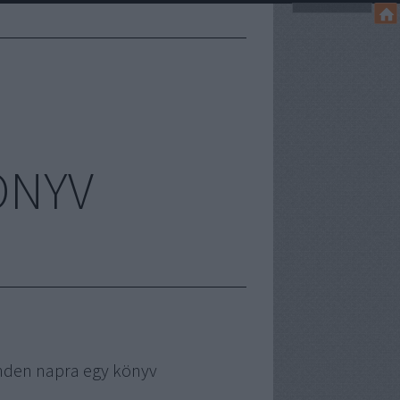
ÖNYV
nden napra egy könyv