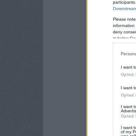
participants
Downstream 
Please note
information 
deny consent
in below Go
Persona
I want t
Opted 
I want t
Opted 
I want 
Advertis
Opted 
I want t
of my P
was col