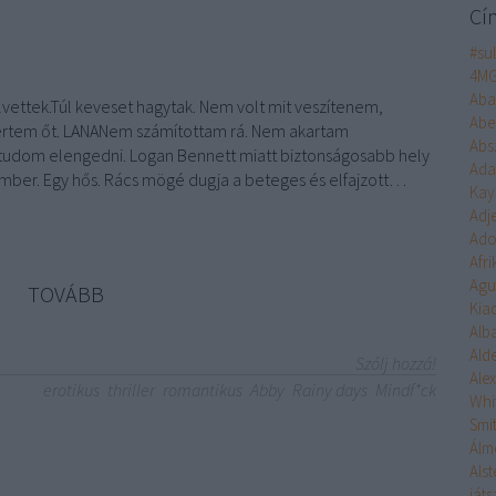
Cí
#su
4M
Aba
lvettek.Túl keveset hagytak. Nem volt mit veszítenem,
Abe
tem őt. LANANem számítottam rá. Nem akartam
Abs
tudom elengedni. Logan Bennett miatt biztonságosabb hely
Ad
 ember. Egy hős. Rács mögé dugja a beteges és elfajzott…
Kay
Adj
Ado
Afr
Agu
TOVÁBB
Kia
Alb
Ald
Szólj hozzá!
Ale
erotikus
thriller
romantikus
Abby
Rainy days
Mindf*ck
Whi
Smi
Álm
Alst
ját