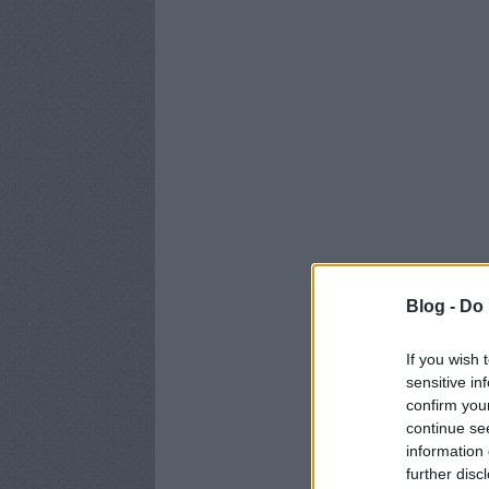
Blog -
Do 
If you wish 
sensitive in
confirm you
continue se
information 
further disc