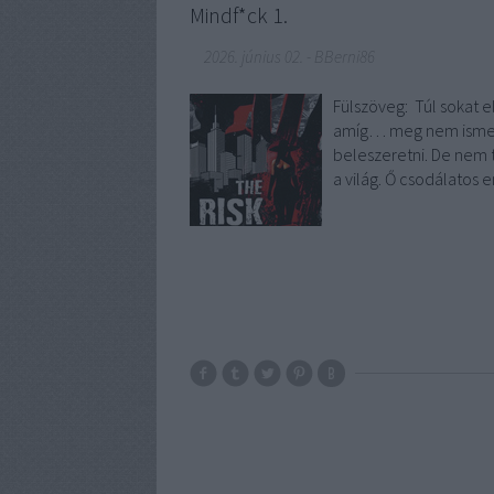
Mindf*ck 1.
2026. június 02.
-
BBerni86
Fülszöveg: Túl sokat e
amíg… meg nem ismer
beleszeretni. De nem 
a világ. Ő csodálatos