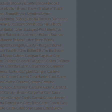
adway
Bronsky
Bronte
Brooke
Brooks
oks-Dalton
Broox
Brown
Brubaker
Bruck
nar
Brunel
Bryan
Bryndza
Bryne
ájármány
Bűbájok boltja
Buchan
Buchanan
vérek
Búcsúszimfónia
Búcsú nélkül
Buda
ai
Budai hóhér
Budapest-Print
Buehlman
lyó
Bukottak Akadémiája
Bukros
Bulicsov
l-Hansen
Bulwer-Lytton
Bunn
Bűnös
apest
bűnregény
Buótyik
Burgess
Burke
ton
Bussi
Butcher
Butfield
Butler
Buxbaum
tt
Bybee
Caboni
Cadigan
Cagaster
Cain
ne
Caldera
Caldwell
Callaghan
Callen
Callihan
mel
Calonita
Calvin
Cal Leandros
Cameron
eron Larkin
Campbell
Camper
Cantero
ella
Caplin
Caraval
Cara Hunter
Card
Carey
lo
Carlson
Carlton
Carman
Carmine
monico
Carnarvon
Caroline Auden
Caroline
od
Carolyn Brown
Carpenter
Carr
Carre
rigan
Carriger
Carrisi
Carroll
Carson Levine
sta
Cartaphilus
CartaTeen
Carter
Casati
Cass
illo
Castle
Cat&Bones
Cates
Cates&Show