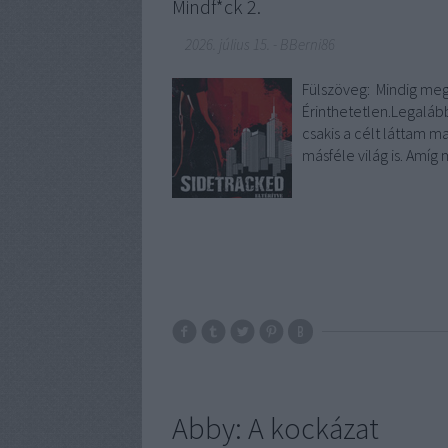
Mindf*ck 2.
2026. július 15.
-
BBerni86
Fülszöveg: Mindig meg 
Érinthetetlen.Legalá
csakis a célt láttam 
másféle világ is. Amí
Abby: A kockázat