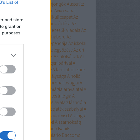
B’s List of
ert
Aurora
Austen
Austen-rajongók
Austerlitz
Avalon Bay
Avashti
Aveyard
Avix csapat
ad
Aya
Ázsia-saga
Az arc nélküli csapat
Az
er and store
chwitzi bába
Az égi hivatalnok áldása
Az
to grant or
dolláros ló
Az Egyesülés
Az éhezők viadala
Az
ed purposes
zaka hercege
Az első hangy háború
Az
szett flotta
Az északi erdő legendája
Az iskolai
latás nem játék!
Az Olimposz legyőzése
Az úri
rkefogó
Az utolsó huszonhét
Az utolsó ork
Az
lsó srácok
A Birodalom tengeri bártyái
A
oni kultiváció nagymestere
A farm ahol élünk
onosz Asszisztense
A híd királysága
A holló
A keresztapa örökében
A korona lovagjai
A
egő népe
A lista
A Madsen
A mágia árnyalatai
A
ia rabjai
A mély dala
A nyertes trilógia
A
l fiai
A polip
A róka árnya
A sivatag lázadója
zerelem egyenlete
A szerencsejáték szabályai
A
lő boszorkánya
A tacskó Pradát visel
A világ 7
dája
A Yellowstone alfahímjei
A zsarnokság
a
B.Czakó
Baár
Babilon Kiadó
Babits-
lkosságok
Babusz Bt.
Baccalario
Baccomo