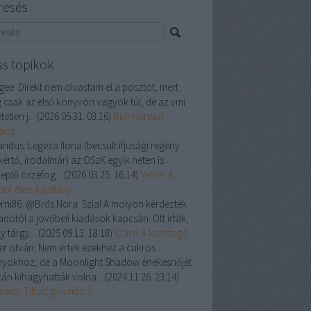
resés
ss topikok
gee:
Direkt nem olvastam el a posztot, mert
 csak az első könyvön vagyok túl, de az vmi
tetlen j...
(
2026.05.31. 03:16
)
Bull-Hansen:
land
andus:
Legeza Ilona (becsült ifjusági regény
kértő, irodalmár) az OSzK egyik neten is
replő öszefog...
(
2026.03.25. 16:14
)
Verne: A
enöt éves kapitány
rni86:
@Brds.Nora: Szia! A molyon kérdezték
adótól a jövőbeli kiadások kapcsán. Ott írták,
y tárgy...
(
2025.09.13. 18:18
)
Clare: A kardfogó
er István:
Nem értek ezekhez a cukros
nyokhoz, de a Moonlight Shadow énekesnőjét
zán kihagyhatták volna...
(
2024.11.26. 23:14
)
nedy: Tiltott gyümölcs