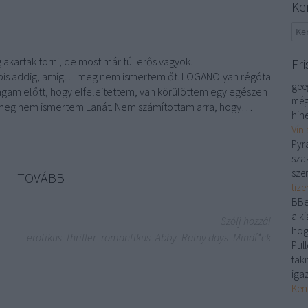
Ke
akartak törni, de most már túl erős vagyok.
Fri
bbis addig, amíg… meg nem ismertem őt. LOGANOlyan régóta
gee
magam előtt, hogy elfelejtettem, van körülöttem egy egészen
még
g meg nem ismertem Lanát. Nem számítottam arra, hogy…
hihe
Vín
Pyr
sza
sze
TOVÁBB
tiz
BBe
a ki
Szólj hozzá!
hog
erotikus
thriller
romantikus
Abby
Rainy days
Mindf*ck
Pull
tak
iga
Ken