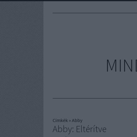
MIN
Címkék
»
Abby
Abby: Eltérítve