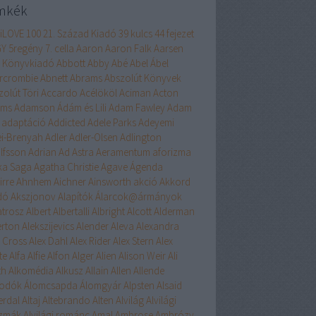
mkék
liLOVE
100
21. Század Kiadó
39 kulcs
44 fejezet
GY
5regény
7. cella
Aaron
Aaron Falk
Aarsen
 Könyvkiadó
Abbott
Abby
Abé
Abel
Ábel
rcrombie
Abnett
Abrams
Abszolút Könyvek
zolút Töri
Accardo
Acélököl
Aciman
Acton
ams
Adamson
Ádám és Lili
Adam Fawley
Adam
adaptáció
Addicted
Adele Parks
Adeyemi
ei-Brenyah
Adler
Adler-Olsen
Adlington
lfsson
Adrian
Ad Astra
Aeramentum
aforizma
ika Saga
Agatha Christie
Agave
Ágenda
irre
Ahnhem
Aichner
Ainsworth
akció
Akkord
dó
Akszjonov
Alapítók
Álarcok@ármányok
atrosz
Albert
Albertalli
Albright
Alcott
Alderman
erton
Alekszijevics
Alender
Aleva
Alexandra
x Cross
Alex Dahl
Alex Rider
Alex Stern
Alex
te
Alfa
Alfie
Alfon
Alger
Alien
Alison Weir
Ali
th
Alkomédia
Alkusz
Allain
Allen
Allende
odók
Álomcsapda
Álomgyár
Alpsten
Alsaid
erdal
Altaj
Altebrando
Alten
Alvilág
Alvilági
szmák
Alvilági románc
Amal
Ambrose
Ambrózy