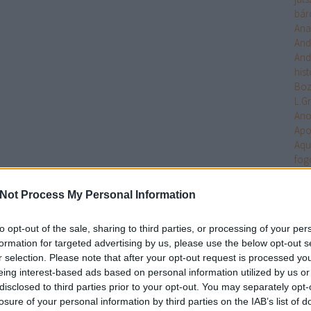
bár
Ana
And
And
hist
Bo
L.G
An
Apo
Aqu
fog
Arc
Ari
Not Process My Personal Information
Arm
Uni
to opt-out of the sale, sharing to third parties, or processing of your per
Ten
formation for targeted advertising by us, please use the below opt-out s
Asa
r selection. Please note that after your opt-out request is processed y
Ash
eing interest-based ads based on personal information utilized by us or
Aste
disclosed to third parties prior to your opt-out. You may separately opt-
Atla
losure of your personal information by third parties on the IAB’s list of
Atta