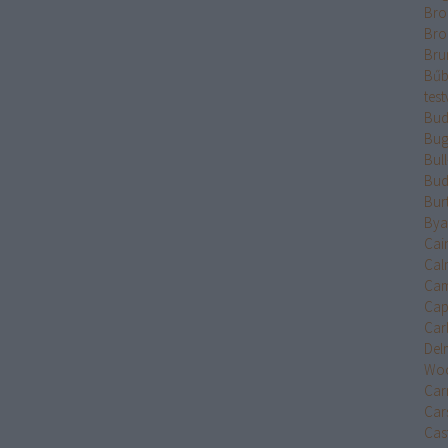
Bro
Bro
Bru
Bűb
test
Bud
Bug
Bul
Bud
Bur
Bya
Cai
Cal
Cam
Cap
Car
Del
Wo
Car
Car
Cast