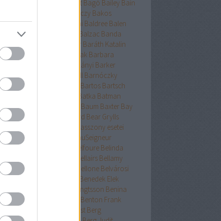
ckman
Baehr
Bagdy
Baggot
Bagó
Bailey
Bain
nokok
Baker
Bakkeid
Bakóczy
Bakos
atoni krimik
Baldacci
Baldini
Baldree
Balen
nt Erika
Ballard
Ballingrud
Balzac
Banda
hidi
Banks
Bányai
Bán Mór
Baráth Katalin
áth Viktória
Barátnak tartalak
Barbara
clay
Bardugo
Baricco
Bárkányi
Barker
log
Barnard
Barnes
Barnhill
Barnóczky
on
Barreau
Barron
Bartha
Bartos
Bartsch
tz
Basa Katalin
Bast
Bates
Batka
Batman
ténetek
Bauer
Bauermeister
Baum
Baxter
Bay
ard
Bazterrica
Beagle
Beard
Bear Grylls
ton
Beatrice Hyde-Clare kisasszony esetei
riz Williams
Beaumont
BeauSeigneur
cher Stowe
Beer
Behling
Belfoure
Belinda
xandra
Belinda Bauer
Bell
Bellairs
Bellamy
ek
Belle
Bellinger-nővérek
Bellone
Belvárosi
k
Benchley
Bencze
Bendis
Benedek Elek
edek Szabolcs
Benedict
Bengtsson
Benina
ioff
Benkő
Bennett
Bensen
Benton Frank
yák
Ben Elton
Berényi
Berest
Berg
ger&Blom
Bergh
Bergstrom
Berg Judit