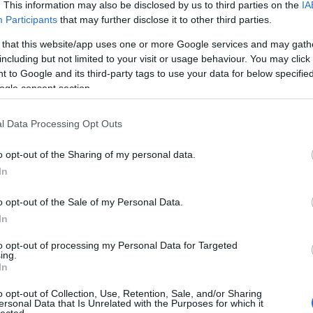
. This information may also be disclosed by us to third parties on the
IA
Aub
Participants
that may further disclose it to other third parties.
Aux
Aw
 that this website/app uses one or more Google services and may gath
aus
including but not limited to your visit or usage behaviour. You may click 
egy
 to Google and its third-party tags to use your data for below specifi
éjs
ogle consent section.
elve
zak
l Data Processing Opt Outs
csi
uto
o opt-out of the Sharing of my personal data.
dém
A G
In
jele
lev
o opt-out of the Sale of my Personal Data.
mág
In
poko
A s
to opt-out of processing my Personal Data for Targeted
ing.
sző
In
cso
kor
o opt-out of Collection, Use, Retention, Sale, and/or Sharing
gyi
ersonal Data that Is Unrelated with the Purposes for which it
lected.