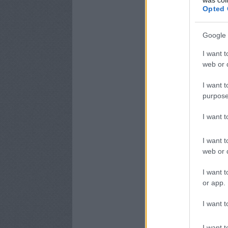
Opted 
Google 
I want t
web or d
I want t
purpose
I want 
I want t
web or d
I want t
or app.
I want t
I want t