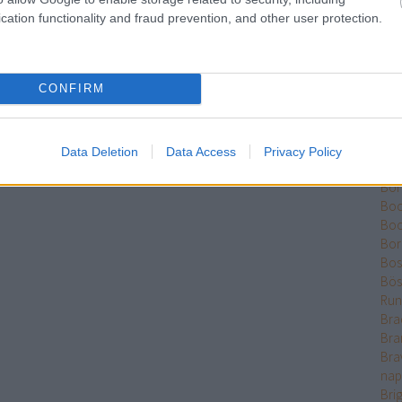
Ber
cation functionality and fraud prevention, and other user protection.
Bet
Bikk
Bis
CONFIRM
Bjrn
Bla
Blis
Böd
Data Deletion
Data Access
Privacy Policy
Pál
Bón
Boo
Bo
Bor
Bos
Bös
Run
Bra
Bra
Bra
nap
Bri