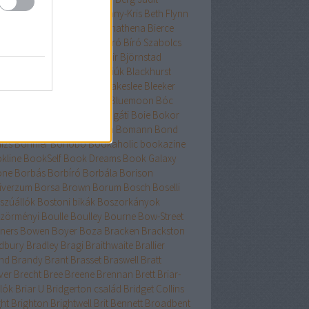
nard
Berry
Bessenyei
Bethany-Kris
Beth Flynn
űtészta Kiadó
Bevelstoke
Bhathena
Bierce
uri
Binge
Binnings Ewen
Bíró
Bíró Szabolcs
hop
Bissell
Bjork
Björnsdóttir
Björnstad
asdóttir
Black
Blackhawk fiúk
Blackhurst
edel
Blaine
Blake
Blakely
Blakeslee
Bleeker
h
Bliss
Bloch
Block
Bloom
Bluemoon
Bóc
őcs
Bodor
Body Count
Bogáti
Boie
Bokor
Bökös
Boland
Bolin
Bolton
Bomann
Bond
izs
Bonnier
Bonobó
Bookaholic
bookazine
kline
BookSelf
Book Dreams
Book Galaxy
one
Borbás
Borbíró Borbála
Borison
iverzum
Borsa Brown
Borum
Bosch
Boselli
szúállók
Bostoni bikák
Boszorkányok
zörményi
Boulle
Boulley
Bourne
Bow-Street
ners
Bowen
Boyer
Boza
Bracken
Brackston
dbury
Bradley
Bragi
Braithwaite
Brallier
nd
Brandy
Brant
Brasset
Braswell
Bratt
ver
Brecht
Bree
Breene
Brennan
Brett
Briar-
lók
Briar U
Bridgerton család
Bridget Collins
ght
Brighton
Brightwell
Brit Bennett
Broadbent