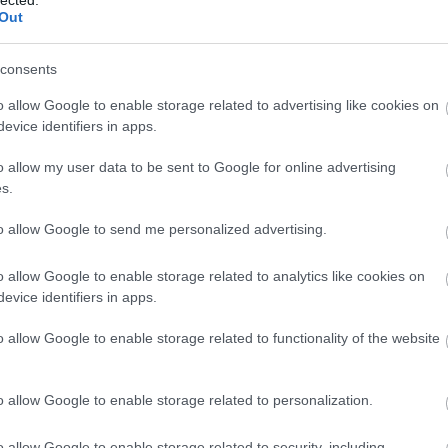
Ba
Out
Baj
Bal
Báli
consents
Bán
o allow Google to enable storage related to advertising like cookies on
Bar
evice identifiers in apps.
Bar
Bar
o allow my user data to be sent to Google for online advertising
Bar
s.
Bar
tör
to allow Google to send me personalized advertising.
Bay
Bea
o allow Google to enable storage related to analytics like cookies on
Beat
evice identifiers in apps.
Bee
Ale
o allow Google to enable storage related to functionality of the website
Cre
Deá
Ben
o allow Google to enable storage related to personalization.
Ben
Ben
Ber
o allow Google to enable storage related to security, including