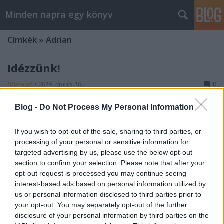
Minden napra egy könyv
Címkék
»
Adrian
Idézzünk!
BBerni86
•
2019. április 10.
0
Blog -
Do Not Process My Personal Information
Láttál már te Barbie-filmet?! Sőt, azon leszek, hogy
soha ne is lássak. Olyan, mintha két órán keresztül
kínozna egy nagyon tapasztalt, nagyon szadista
If you wish to opt-out of the sale, sharing to third parties, or
hóhér egy giccses, rózsaszín kínzókamrában, aminek
processing of your personal or sensitive information for
már a színétől is a hányinger kerülget. Szinte
targeted advertising by us, please use the below opt-out
section to confirm your selection. Please note that after your
éreztem, ahogy…
opt-out request is processed you may continue seeing
interest-based ads based on personal information utilized by
us or personal information disclosed to third parties prior to
your opt-out. You may separately opt-out of the further
disclosure of your personal information by third parties on the