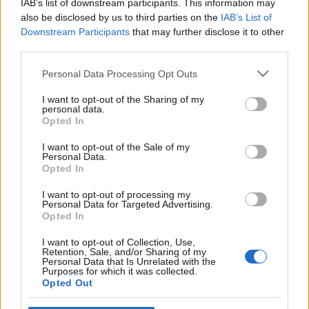
IAB’s list of downstream participants. This information may
also be disclosed by us to third parties on the
IAB’s List of
Downstream Participants
that may further disclose it to other
third parties.
Please note that this website/app uses one or more Google
Personal Data Processing Opt Outs
services and may gather and store information including but
not limited to your visit or usage behaviour. You may click to
I want to opt-out of the Sharing of my
personal data.
grant or deny consent to Google and its third-party tags to
Opted In
use your data for below specified purposes in below Google
consent section.
I want to opt-out of the Sale of my
Personal Data.
Adrian: Az éjfél fogságában
Opted In
Éjfél szülöttei 8.
I want to opt-out of processing my
BBerni86
•
2019. április 06.
0
Personal Data for Targeted Advertising.
Opted In
Erotikus, nyomozós, továbblépős, vámpíros,
I want to opt-out of Collection, Use,
Retention, Sale, and/or Sharing of my
szerelmes. Jenna mindent elvesztett, amiért érdemes
Personal Data that Is Unrelated with the
volt élnie. A férje és a kislánya egy autóbalesetben
Purposes for which it was collected.
Opted Out
vesztek oda, amit ő túlélt. De a munkáját képtelen
volt tovább végezni, ott kellett hagynia a