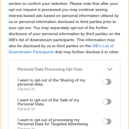
section to confirm your selection. Please note that after your
opt-out request is processed you may continue seeing
Egy bölcs ember egyszer azt mondta: senki sem
interest-based ads based on personal information utilized by
menekülhet a saját halála elől, de sokat elárul
us or personal information disclosed to third parties prior to
rólunk, hogyan futunk. (Sullivan: Mítoszok kora) A
your opt-out. You may separately opt-out of the further
világon nincsenek se szörnyetegek, se szentek. Csak
disclosure of your personal information by third parties on the
végtelen árnyalatok vannak, melyeket ugyanabba a
IAB’s list of downstream participants. This information may
kárpitba szőttek bele: az egyik világos, a másik…
also be disclosed by us to third parties on the
IAB’s List of
Downstream Participants
that may further disclose it to other
third parties.
Please note that this website/app uses one or more Google
Personal Data Processing Opt Outs
services and may gather and store information including but
not limited to your visit or usage behaviour. You may click to
I want to opt-out of the Sharing of my
personal data.
grant or deny consent to Google and its third-party tags to
Opted In
use your data for below specified purposes in below Google
consent section.
I want to opt-out of the Sale of my
Personal Data.
Opted In
I want to opt-out of processing my
Personal Data for Targeted Advertising.
Opted In