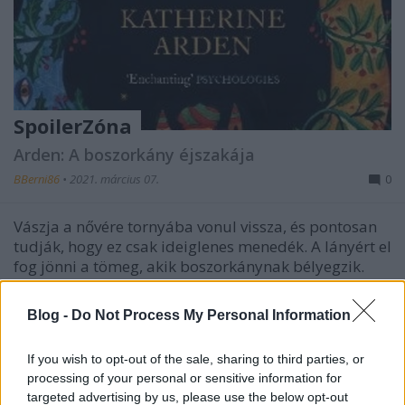
SpoilerZóna
Arden: A boszorkány éjszakája
BBerni86
•
2021. március 07.
0
Vászja a nővére tornyába vonul vissza, és pontosan
tudják, hogy ez csak ideiglenes menedék. A lányért el
fog jönni a tömeg, akik boszorkánynak bélyegzik.
Konsztantin a lányt akarja, rá is uszítja a városiakat.
A lány féltve a nővérét és a gyerekeit, kimegy – a
Blog -
Do Not Process My Personal Information
lovát megölik, őt magát máglyára…
If you wish to opt-out of the sale, sharing to third parties, or
Idézzünk!
processing of your personal or sensitive information for
targeted advertising by us, please use the below opt-out
BBerni86
•
2021. március 03.
0