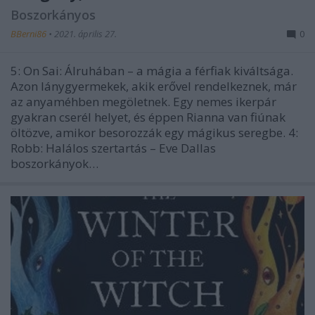
Boszorkányos
BBerni86
•
2021. április 27.
0
5: On Sai: Álruhában – a mágia a férfiak kiváltsága.
Azon lánygyermekek, akik erővel rendelkeznek, már
az anyaméhben megöletnek. Egy nemes ikerpár
gyakran cserél helyet, és éppen Rianna van fiúnak
öltözve, amikor besorozzák egy mágikus seregbe. 4:
Robb: Halálos szertartás – Eve Dallas
boszorkányok…