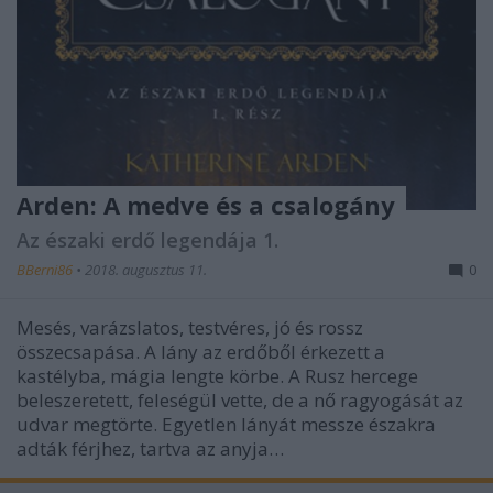
Arden: A medve és a csalogány
Az északi erdő legendája 1.
BBerni86
•
2018. augusztus 11.
0
Mesés, varázslatos, testvéres, jó és rossz
összecsapása. A lány az erdőből érkezett a
kastélyba, mágia lengte körbe. A Rusz hercege
beleszeretett, feleségül vette, de a nő ragyogását az
udvar megtörte. Egyetlen lányát messze északra
adták férjhez, tartva az anyja…