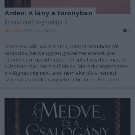
Arden: A lány a toronyban
Északi erdő legendája 2.
BBerni86
•
2019. november 26.
0
Összeesküvős, varázslatos, sorssal szembenézős,
varázslós. Vászja ugyan győzelmet aratott, ám
otthon nem maradhatott. Túl sokat vesztett már, és
túlzottan más, mint a többiek. Morozko segítségével
a világnak vág neki, ahol nem akarják a nemesi
származású nők aranyketrecébe zárni. Ám azzal…