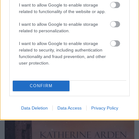
– És hogy terjeszti el a szuperhalálos mérget?–
I want to allow Google to enable storage
Almákkal.– Almákkal?– Almákkal.– Fú, mint egy
related to functionality of the website or app.
igazi, régivágású főgonosz! Bosszantja, hogy nem
maga a legszebb a világon? (Stevenson: Nimona) –
I want to allow Google to enable storage
Föld és víz. Mindkettőből bőségesen találsz
related to personalization.
odalent.– Őrült vagy! Igazi őrült! Senki… se perzsa,
se…
I want to allow Google to enable storage
related to security, including authentication
functionality and fraud prevention, and other
user protection.
CONFIRM
Data Deletion
Data Access
Privacy Policy