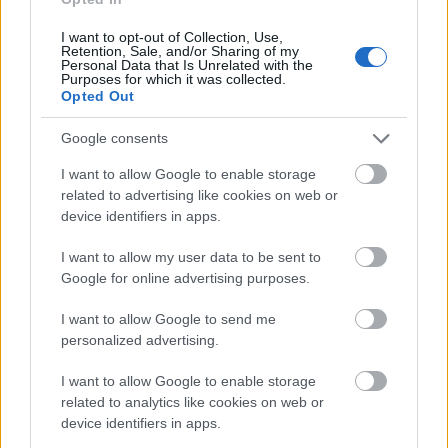
I want to opt-out of Collection, Use,
Retention, Sale, and/or Sharing of my
Arden: A boszorkány éjszakája
Personal Data that Is Unrelated with the
Purposes for which it was collected.
Opted Out
Az északi erdő legendája 3.
BBerni86
•
2021. március 02.
0
Google consents
I want to allow Google to enable storage
Mágikus hatalmakkal küzdő, háborút
related to advertising like cookies on web or
megakadályozó, útválasztó. Moszkva megmenekült,
device identifiers in apps.
de a tömeget Konsztantin a lány ellen hangolja, akik
boszorkányként akarják Vászját megégetni. A pap
I want to allow my user data to be sent to
azt hiszi, ezzel véget vethet a látomásoknak, és
Google for online advertising purposes.
visszatérhet az egyszerű hitéhez. Morozko azonban
nem hagyja…
I want to allow Google to send me
personalized advertising.
Idézzünk!
I want to allow Google to enable storage
BBerni86
•
2019. november 27.
0
related to analytics like cookies on web or
device identifiers in apps.