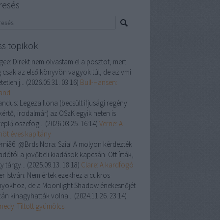
resés
ss topikok
gee:
Direkt nem olvastam el a posztot, mert
 csak az első könyvön vagyok túl, de az vmi
tetlen j...
(
2026.05.31. 03:16
)
Bull-Hansen:
land
andus:
Legeza Ilona (becsült ifjusági regény
kértő, irodalmár) az OSzK egyik neten is
replő öszefog...
(
2026.03.25. 16:14
)
Verne: A
enöt éves kapitány
rni86:
@Brds.Nora: Szia! A molyon kérdezték
adótól a jövőbeli kiadások kapcsán. Ott írták,
y tárgy...
(
2025.09.13. 18:18
)
Clare: A kardfogó
er István:
Nem értek ezekhez a cukros
nyokhoz, de a Moonlight Shadow énekesnőjét
zán kihagyhatták volna...
(
2024.11.26. 23:14
)
nedy: Tiltott gyümölcs