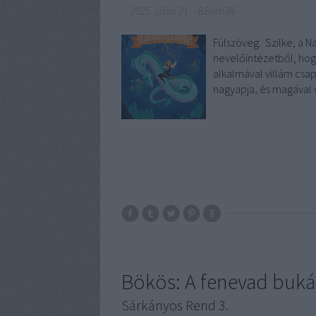
2025. július 21.
-
BBerni86
Fülszöveg: Szilke, ​a 
nevelőintézetből, hog
alkalmával villám csap 
nagyapja, és magával 
Bökös: A fenevad buká
Sárkányos Rend 3.