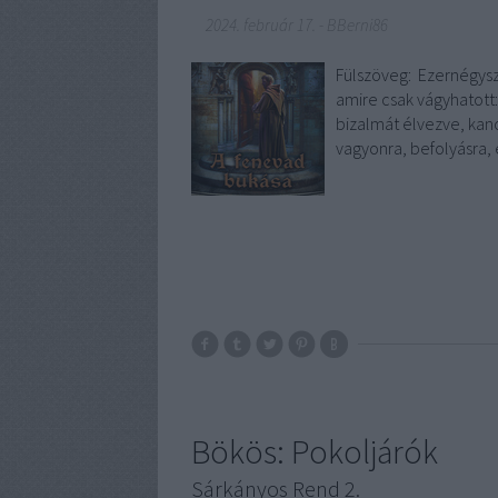
2024. február 17.
-
BBerni86
Fülszöveg: Ezernégysz
amire csak vágyhatott:
bizalmát élvezve, kan
vagyonra, befolyásra,
Bökös: Pokoljárók
Sárkányos Rend 2.