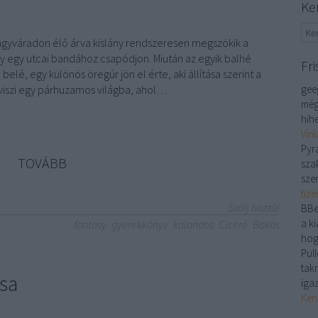
Ke
Nagyváradon élő árva kislány rendszeresen megszökik a
y egy utcai bandához csapódjon. Miután az egyik balhé
Fri
belé, egy különös öregúr jön el érte, aki állítása szerint a
viszi egy párhuzamos világba, ahol…
gee
még
hihe
Vín
Pyr
TOVÁBB
sza
sze
tiz
Szólj hozzá!
BBe
a ki
fantasy
gyerekkönyv
kalandos
Ciceró
Bökös
hog
Pull
tak
sa
iga
Ken