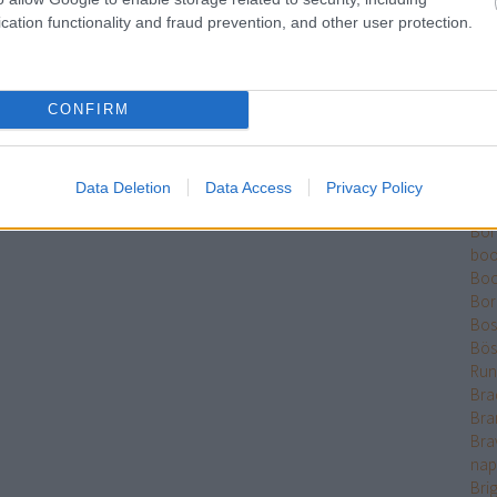
Ber
cation functionality and fraud prevention, and other user protection.
Bet
Bikk
Sza
CONFIRM
Bjö
Bla
Ble
Bó
Data Deletion
Data Access
Privacy Policy
Bok
Bo
boo
Boo
Bor
Bose
Bös
Run
Bra
Bra
Bra
nap
Bri