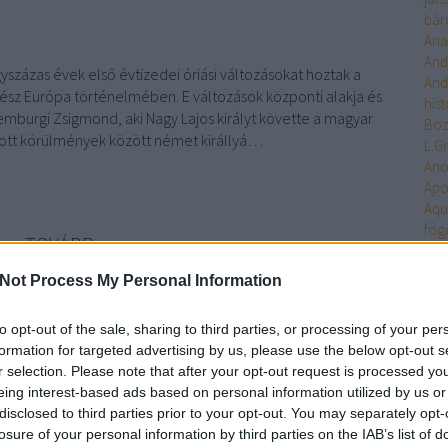
bár
Ana
And
yszázas évek első évtizedei óriási változásokat hoztak a
And
gész Európa történelmében. E változások központi alakja és
hist
mburgi Zsigmond, aki Nagy Lajos királyt követte a magyar
Bo
tott körülmények között német királlyá…
L.G
An
Apo
Aqu
fog
TOVÁBB
Arc
Ari
Not Process My Personal Information
Arm
Szólj hozzá!
Uni
elmi
romantikus
kalandos
Gold Book
Bökös
Sárkányos Rend
to opt-out of the sale, sharing to third parties, or processing of your per
Ten
formation for targeted advertising by us, please use the below opt-out s
Asa
r selection. Please note that after your opt-out request is processed y
Ash
eing interest-based ads based on personal information utilized by us or
Aste
ébredése
disclosed to third parties prior to your opt-out. You may separately opt-
Atla
losure of your personal information by third parties on the IAB’s list of
Atta