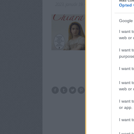
2023. január 19.
-
BBerni86
Opted 
Fülszöveg: Amilyen ​ro
Google 
lányka hallgat, olyan 
hajlamos, bűvös kék 
I want t
fondorlatok szövevény
web or d
I want t
purpose
I want 
I want t
web or d
k
I want t
or app.
I want t
I want t