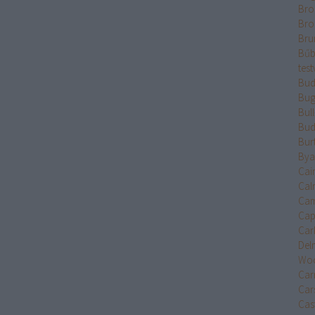
Bro
Bro
Bru
Bűb
test
Bud
Bug
Bul
Bud
Bur
Bya
Cai
Cal
Cam
Cap
Car
Del
Wo
Car
Car
Cast