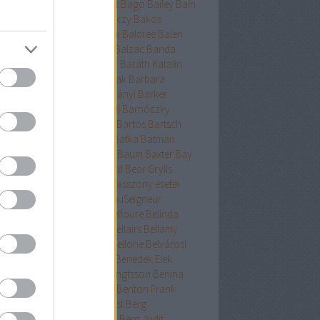
ckman
Baehr
Bagdy
Baggot
Bagó
Bailey
Bain
nokok
Baker
Bakkeid
Bakóczy
Bakos
atoni krimik
Baldacci
Baldini
Baldree
Balen
nt Erika
Ballard
Ballingrud
Balzac
Banda
hidi
Banks
Bányai
Bán Mór
Baráth Katalin
áth Viktória
Barátnak tartalak
Barbara
clay
Bardugo
Baricco
Bárkányi
Barker
log
Barnard
Barnes
Barnhill
Barnóczky
on
Barreau
Barron
Bartha
Bartos
Bartsch
tz
Basa Katalin
Bast
Bates
Batka
Batman
ténetek
Bauer
Bauermeister
Baum
Baxter
Bay
ard
Bazterrica
Beagle
Beard
Bear Grylls
ton
Beatrice Hyde-Clare kisasszony esetei
riz Williams
Beaumont
BeauSeigneur
cher Stowe
Beer
Behling
Belfoure
Belinda
xandra
Belinda Bauer
Bell
Bellairs
Bellamy
ek
Belle
Bellinger-nővérek
Bellone
Belvárosi
k
Benchley
Bencze
Bendis
Benedek Elek
edek Szabolcs
Benedict
Bengtsson
Benina
ioff
Benkő
Bennett
Bensen
Benton Frank
yák
Ben Elton
Berényi
Berest
Berg
ger&Blom
Bergh
Bergstrom
Berg Judit