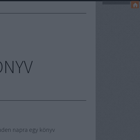
ÖNYV
nden napra egy könyv