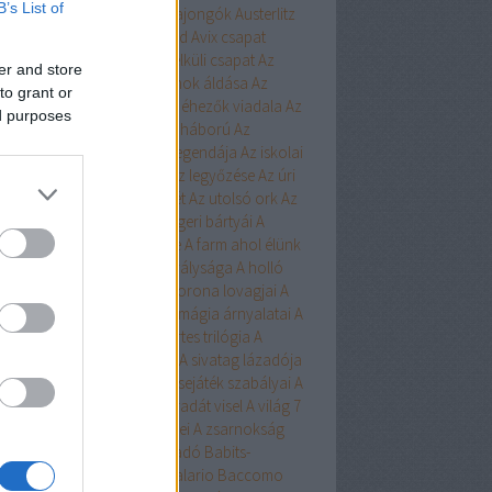
B’s List of
ert
Aurora
Austen
Austen-rajongók
Austerlitz
Avalon Bay
Avashti
Aveyard
Avix csapat
ad
Aya
Ázsia-saga
Az arc nélküli csapat
Az
er and store
chwitzi bába
Az égi hivatalnok áldása
Az
to grant or
dolláros ló
Az Egyesülés
Az éhezők viadala
Az
ed purposes
zaka hercege
Az első hangy háború
Az
szett flotta
Az északi erdő legendája
Az iskolai
latás nem játék!
Az Olimposz legyőzése
Az úri
rkefogó
Az utolsó huszonhét
Az utolsó ork
Az
lsó srácok
A Birodalom tengeri bártyái
A
oni kultiváció nagymestere
A farm ahol élünk
onosz Asszisztense
A híd királysága
A holló
A keresztapa örökében
A korona lovagjai
A
egő népe
A lista
A Madsen
A mágia árnyalatai
A
ia rabjai
A mély dala
A nyertes trilógia
A
l fiai
A polip
A róka árnya
A sivatag lázadója
zerelem egyenlete
A szerencsejáték szabályai
A
lő boszorkánya
A tacskó Pradát visel
A világ 7
dája
A Yellowstone alfahímjei
A zsarnokság
a
B.Czakó
Baár
Babilon Kiadó
Babits-
lkosságok
Babusz Bt.
Baccalario
Baccomo