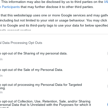
. This information may also be disclosed by us to third parties on the
IA
Aub
Participants
that may further disclose it to other third parties.
Aux
Aw
 that this website/app uses one or more Google services and may gath
aus
rgi Zsigmond távoli kegyét és oltalmát élvező Gabriel
including but not limited to your visit or usage behaviour. You may click 
egy
 végzi tanulmányait, és fényes jövő áll előtte. Ám ahhoz,
 to Google and its third-party tags to use your data for below specifi
éjs
roghasson, az intrikálás mesterévé kell válnia. Amikor a
ogle consent section.
elve
esküvő főurak Váradon elhatározzák, hogy…
zak
l Data Processing Opt Outs
csi
uto
o opt-out of the Sharing of my personal data.
dém
A G
In
TOVÁBB
jele
lev
o opt-out of the Sale of my Personal Data.
mág
Szólj hozzá!
In
poko
történelmi
kalandos
Gold Book
Bökös
Sárkányos Rend
A s
to opt-out of processing my Personal Data for Targeted
ing.
sző
In
cso
kor
o opt-out of Collection, Use, Retention, Sale, and/or Sharing
gyi
ersonal Data that Is Unrelated with the Purposes for which it
lected.