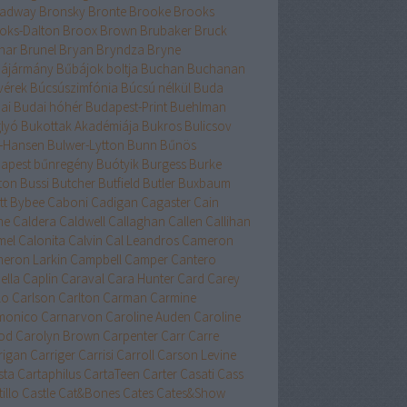
adway
Bronsky
Bronte
Brooke
Brooks
oks-Dalton
Broox
Brown
Brubaker
Bruck
nar
Brunel
Bryan
Bryndza
Bryne
ájármány
Bűbájok boltja
Buchan
Buchanan
vérek
Búcsúszimfónia
Búcsú nélkül
Buda
ai
Budai hóhér
Budapest-Print
Buehlman
lyó
Bukottak Akadémiája
Bukros
Bulicsov
l-Hansen
Bulwer-Lytton
Bunn
Bűnös
apest
bűnregény
Buótyik
Burgess
Burke
ton
Bussi
Butcher
Butfield
Butler
Buxbaum
tt
Bybee
Caboni
Cadigan
Cagaster
Cain
ne
Caldera
Caldwell
Callaghan
Callen
Callihan
mel
Calonita
Calvin
Cal Leandros
Cameron
eron Larkin
Campbell
Camper
Cantero
ella
Caplin
Caraval
Cara Hunter
Card
Carey
lo
Carlson
Carlton
Carman
Carmine
monico
Carnarvon
Caroline Auden
Caroline
od
Carolyn Brown
Carpenter
Carr
Carre
rigan
Carriger
Carrisi
Carroll
Carson Levine
sta
Cartaphilus
CartaTeen
Carter
Casati
Cass
illo
Castle
Cat&Bones
Cates
Cates&Show