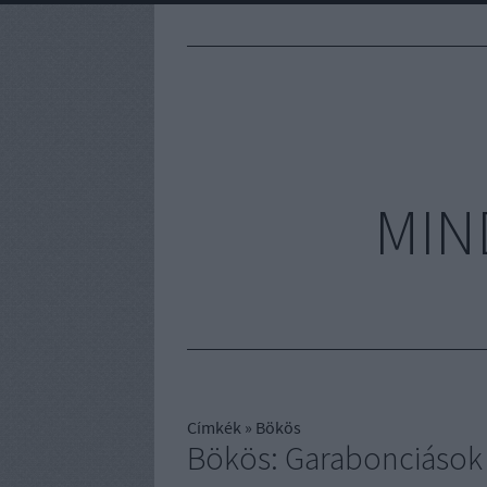
MIN
Címkék
»
Bökös
Bökös: Garabonciások