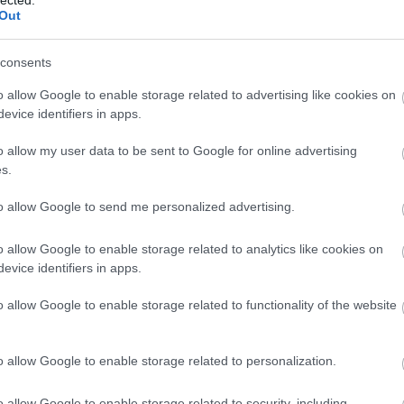
Ba
Out
Baj
Bal
mantikusan hangzó az olasz név: Chiara, amire ez a tinédzser
Báli
consents
erős, sőt, provokatívan talpraesett az álmodozásra is
Bán
szemek mögött megbújó személyisége. Indulatok és
o allow Google to enable storage related to advertising like cookies on
Bar
ének kellős közepébe születik a kislány. Anyja…
evice identifiers in apps.
Bar
Bar
o allow my user data to be sent to Google for online advertising
Bar
s.
Bar
tör
TOVÁBB
to allow Google to send me personalized advertising.
Bay
Bea
o allow Google to enable storage related to analytics like cookies on
Beat
Szólj hozzá!
evice identifiers in apps.
Bee
rimi
történelmi
romantikus
lányregény
Atlantic Press
Bökös
Ale
o allow Google to enable storage related to functionality of the website
Cre
Deá
Ben
o allow Google to enable storage related to personalization.
Ben
Ben
Ber
o allow Google to enable storage related to security, including