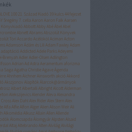
mkék
liLOVE
100
21. Század Kiadó
39 kulcs
44 fejezet
GY
5regény
7. cella
Aaron
Aaron Falk
Aarsen
 Könyvkiadó
Abbott
Abby
Abé
Ábel
Abel
rcrombie
Abnett
Abrams
Abszolút Könyvek
zolút Töri
Accardo
Acélököl
Aciman
Acton
ams
Adamson
Ádám és Lili
Adam Fawley
Adam
adaptáció
Addicted
Adele Parks
Adeyemi
ei-Brenyah
Adler
Adler-Olsen
Adlington
lfsson
Adrian
Ad Astra
Aeramentum
aforizma
ika Saga
Agatha Christie
Agave
Ágenda
irre
Ahnhem
Aichner
Ainsworth
akció
Akkord
dó
Akszjonov
Alapítók
Álarcok@ármányok
atrosz
Albert
Albertalli
Albright
Alcott
Alderman
erton
Alekszijevics
Alender
Aleva
Alexandra
x Cross
Alex Dahl
Alex Rider
Alex Stern
Alex
te
Alfa
Alfie
Alfon
Alger
Alien
Alison Weir
Ali
th
Alkomédia
Alkusz
Allain
Allen
Allende
odók
Álomcsapda
Álomgyár
Alpsten
Alsaid
erdal
Altaj
Altebrando
Alten
Alvilág
Alvilági
szmák
Alvilági románc
Amal
Ambrose
Ambrózy