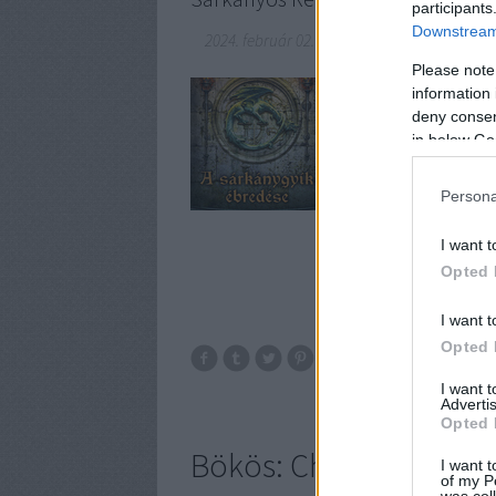
participants
Downstream 
2024. február 02.
-
BBerni86
Please note
Fülszöveg: A ​Luxembu
information 
kiemelkedő tehetséggel
deny consent
hogy magas körökben fo
in below Go
Zsigmond ellen össze
Persona
I want t
Opted 
I want t
Opted 
I want 
Advertis
Opted 
Bökös: Chiara
I want t
of my P
was col