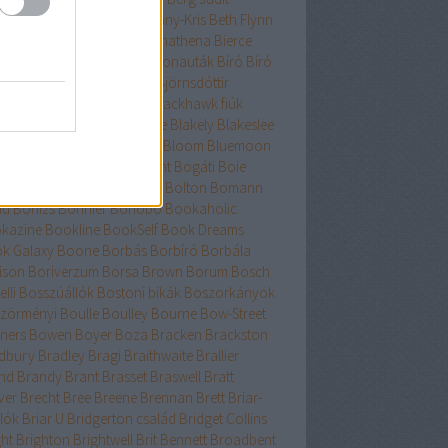
nard
Berry
Bessenyei
Bethany-Kris
Beth Flynn
űtészta Kiadó
Bevelstoke
Bhathena
Bierce
uri
Binge
Binnings Ewen
Bionauták
Bíró
Bíró
bolcs
Bishop
Bissell
Bjork
Björnsdóttir
rnstad
Bjrnasdóttir
Black
Blackhawk fiúk
ckhurst
Blaedel
Blaine
Blake
Blakely
Blakeslee
eker
Blish
Bliss
Bloch
Block
Bloom
Bluemoon
c
Bödőcs
Bodor
Body Count
Bogáti
Boie
or Pál
Bökös
Boland
Bolin
Bolton
Bomann
nd
Bónizs
Bonnier
Bonobó
Bookaholic
kazine
Bookline
BookSelf
Book Dreams
k Galaxy
Boone
Borbás
Borbíró Borbála
ison
Boriverzum
Borsa Brown
Borum
Bosch
lli
Bosszúállók
Bostoni bikák
Boszorkányok
zörményi
Boulle
Boulley
Bourne
Bow-Street
ners
Bowen
Boyer
Boza
Bracken
Brackston
dbury
Bradley
Bragi
Braithwaite
Brallier
nd
Brandy
Brant
Brasset
Braswell
Bratt
ver
Brecht
Bree
Breene
Brennan
Brett
Briar-
lók
Briar U
Bridgerton család
Bridget Collins
ght
Brighton
Brightwell
Brit Bennett
Broadbent