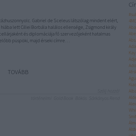
Cí
#su
ázhuszonnyolc. ​Gabriel de Sceleus látszólag mindent elért,
4M
 hiába lett Cillei Borbála halálos ellensége, Zsigmond király
Aba
cellárjaként és diplomáciája fő szervezőjeként hatalmas
Abe
Abs
 előbb püspöki, majd érseki címre…
Ad
Kay
Adj
Ado
TOVÁBB
Afr
Agu
Kia
Szólj hozzá!
Alb
Ald
történelmi
Gold Book
Bökös
Sárkányos Rend
Ale
Whi
Smi
Álm
Alst
ját