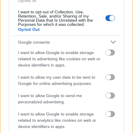
Opted In
másokban. Ahogy a szánalmat, fájdalmat,
elkeseredést is megérezte, ahogy gurították neki a…
I want to opt-out of Collection, Use,
Retention, Sale, and/or Sharing of my
Personal Data that Is Unrelated with the
Purposes for which it was collected.
Opted Out
Google consents
I want to allow Google to enable storage
related to advertising like cookies on web or
device identifiers in apps.
I want to allow my user data to be sent to
Google for online advertising purposes.
I want to allow Google to send me
personalized advertising.
I want to allow Google to enable storage
5 regény, amit el kell olvasnod
related to analytics like cookies on web or
Gyerekkönyv-sorozatok, vol.3.
device identifiers in apps.