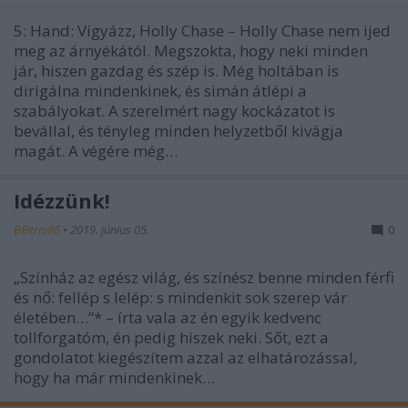
5: Hand: Vigyázz, Holly Chase – Holly Chase nem ijed
meg az árnyékától. Megszokta, hogy neki minden
jár, hiszen gazdag és szép is. Még holtában is
dirigálna mindenkinek, és simán átlépi a
szabályokat. A szerelmért nagy kockázatot is
bevállal, és tényleg minden helyzetből kivágja
magát. A végére még…
Idézzünk!
BBerni86
•
2019. június 05.
0
„Színház az egész világ, és színész benne minden férfi
és nő: fellép s lelép: s mindenkit sok szerep vár
életében…”* – írta vala az én egyik kedvenc
tollforgatóm, én pedig hiszek neki. Sőt, ezt a
gondolatot kiegészítem azzal az elhatározással,
hogy ha már mindenkinek…