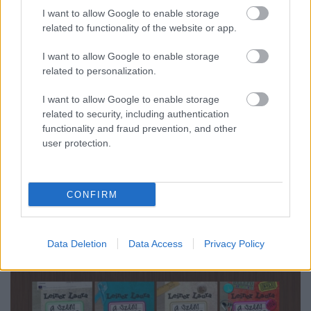
BBerni86
•
2020. április 07.
0
I want to allow Google to enable storage
related to functionality of the website or app.
5: Cooke: Scarlet akták – Scarlet még csak kiskamasz,
de máris be akar szállni a családi üzletbe. Az apja
I want to allow Google to enable storage
tolvaj, de csak lopott tárgyakat lop vissza, és jó
related to personalization.
ügyeket szolgál. Most azonban átverik, és a lány
I want to allow Google to enable storage
kezén landol egy ősi karperec. Mire a lány feleszmél,
related to security, including authentication
már képes állati alakot ölteni és a…
functionality and fraud prevention, and other
user protection.
CONFIRM
Data Deletion
Data Access
Privacy Policy