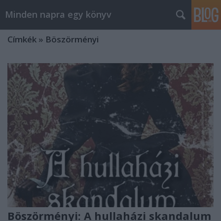
Minden napra egy könyv
Címkék
»
Böszörményi
Böszörményi: A hullaházi skandalum