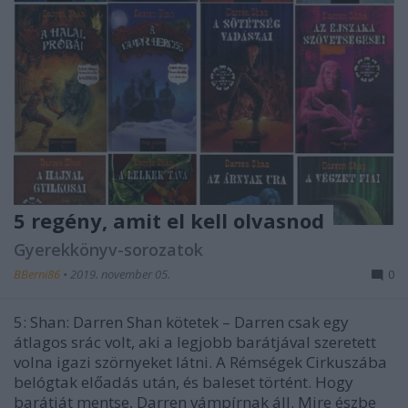
5 regény, amit el kell olvasnod
Gyerekkönyv-sorozatok
BBerni86
•
2019. november 05.
0
5: Shan: Darren Shan kötetek – Darren csak egy
átlagos srác volt, aki a legjobb barátjával szeretett
volna igazi szörnyeket látni. A Rémségek Cirkuszába
belógtak előadás után, és baleset történt. Hogy
barátját mentse, Darren vámpírnak áll. Mire észbe