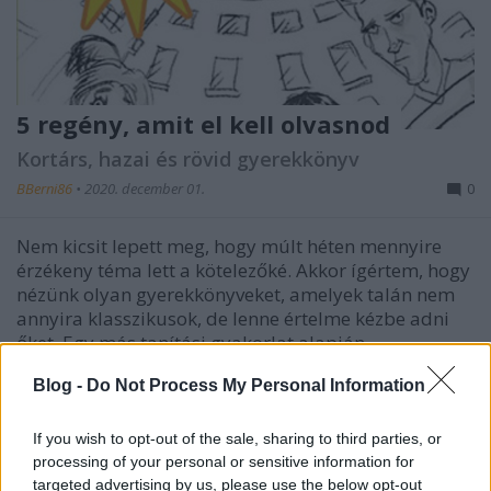
5 regény, amit el kell olvasnod
Kortárs, hazai és rövid gyerekkönyv
BBerni86
•
2020. december 01.
0
Nem kicsit lepett meg, hogy múlt héten mennyire
érzékeny téma lett a kötelezőké. Akkor ígértem, hogy
nézünk olyan gyerekkönyveket, amelyek talán nem
annyira klasszikusok, de lenne értelme kézbe adni
őket. Egy más tanítási gyakorlat alapján
választottam a szempontokat: kortárs, rövid, hazai
Blog -
Do Not Process My Personal Information
és…
If you wish to opt-out of the sale, sharing to third parties, or
processing of your personal or sensitive information for
targeted advertising by us, please use the below opt-out