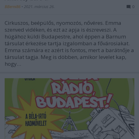
BBerni86
•
2021. március 26.
0
Cirkuszos, beépülős, nyomozós, nővéres. Emma
szenved vidéken, és ezt az apja is észreveszi. A
húgához küldi Budapestre, ahol éppen a Barnum
társulat érkezése tartja izgalomban a fővárosiakat.
Emma számára ez azért is fontos, mert a barátnője a
társulat tagja. Meg is döbben, amikor levelet kap,
hogy…