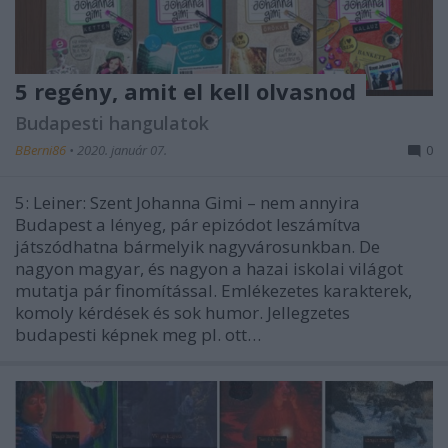
5 regény, amit el kell olvasnod
Budapesti hangulatok
BBerni86
•
2020. január 07.
0
5: Leiner: Szent Johanna Gimi – nem annyira
Budapest a lényeg, pár epizódot leszámítva
játszódhatna bármelyik nagyvárosunkban. De
nagyon magyar, és nagyon a hazai iskolai világot
mutatja pár finomítással. Emlékezetes karakterek,
komoly kérdések és sok humor. Jellegzetes
budapesti képnek meg pl. ott…