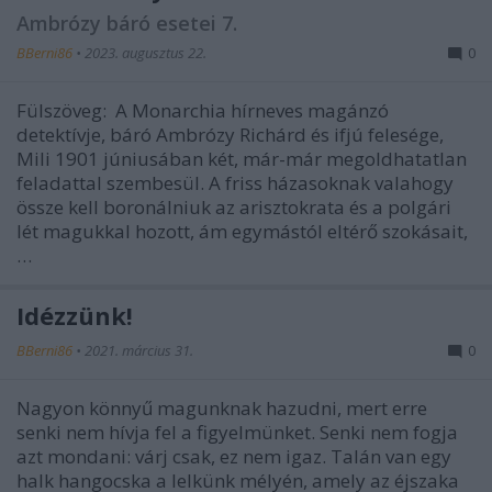
Ambrózy báró esetei 7.
BBerni86
•
2023. augusztus 22.
0
Fülszöveg: A Monarchia hírneves magánzó
detektívje, báró Ambrózy Richárd és ifjú felesége,
Mili 1901 júniusában két, már-már megoldhatatlan
feladattal szembesül. A friss házasoknak valahogy
össze kell boronálniuk az arisztokrata és a polgári
lét magukkal hozott, ám egymástól eltérő szokásait,
…
Idézzünk!
BBerni86
•
2021. március 31.
0
Nagyon könnyű magunknak hazudni, mert erre
senki nem hívja fel a figyelmünket. Senki nem fogja
azt mondani: várj csak, ez nem igaz. Talán van egy
halk hangocska a lelkünk mélyén, amely az éjszaka