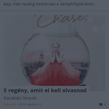
kap, már nyakig benne van a vámpírfajok közti…
5 regény, amit el kell olvasnod
Karakán lányok
BBerni86
•
2019. október 15.
0