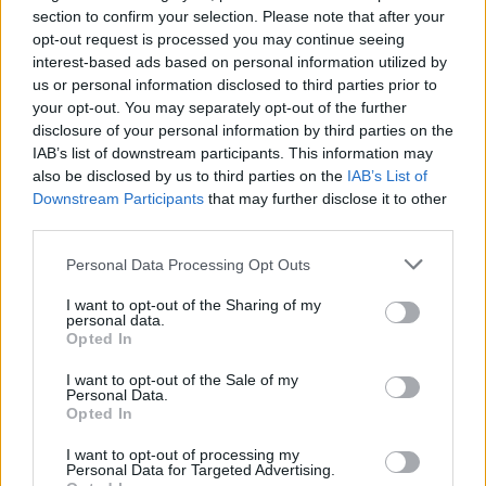
section to confirm your selection. Please note that after your
opt-out request is processed you may continue seeing
interest-based ads based on personal information utilized by
us or personal information disclosed to third parties prior to
your opt-out. You may separately opt-out of the further
disclosure of your personal information by third parties on the
IAB’s list of downstream participants. This information may
also be disclosed by us to third parties on the
IAB’s List of
Downstream Participants
that may further disclose it to other
third parties.
Please note that this website/app uses one or more Google
Personal Data Processing Opt Outs
Böszörményi: Kucó és más
services and may gather and store information including but
not limited to your visit or usage behaviour. You may click to
I want to opt-out of the Sharing of my
életszilánkok
personal data.
grant or deny consent to Google and its third-party tags to
Opted In
use your data for below specified purposes in below Google
BBerni86
•
2020. július 11.
0
consent section.
I want to opt-out of the Sale of my
Personal Data.
Fogyatékkal élő, családos, szenvedéssel teli. A kisfiú
Opted In
még csak pár éves volt, és kapott egy játékot. Egy
pöttyös labdát. Hamarosan már gyűlölni kezdte,
I want to opt-out of processing my
Personal Data for Targeted Advertising.
mert ezen keresztül érezte, milyen érzelmeket kelt ő