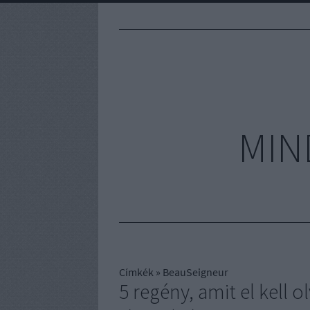
MIN
Címkék
»
BeauSeigneur
5 regény, amit el kell 