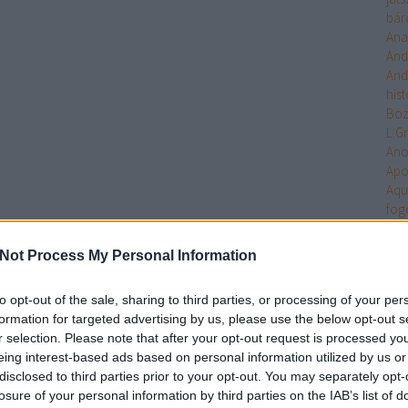
bár
Ana
And
And
hist
Bo
L.G
An
Apo
Aqu
fog
Arc
Ari
Not Process My Personal Information
Arm
Uni
to opt-out of the sale, sharing to third parties, or processing of your per
Ten
formation for targeted advertising by us, please use the below opt-out s
Asa
r selection. Please note that after your opt-out request is processed y
Ash
eing interest-based ads based on personal information utilized by us or
Aste
disclosed to third parties prior to your opt-out. You may separately opt-
Atla
losure of your personal information by third parties on the IAB’s list of
Atta