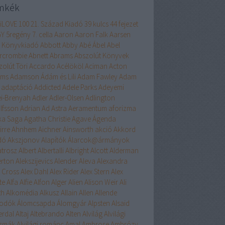
mkék
liLOVE
100
21. Század Kiadó
39 kulcs
44 fejezet
GY
5regény
7. cella
Aaron
Aaron Falk
Aarsen
 Könyvkiadó
Abbott
Abby
Abé
Ábel
Abel
rcrombie
Abnett
Abrams
Abszolút Könyvek
zolút Töri
Accardo
Acélököl
Aciman
Acton
ams
Adamson
Ádám és Lili
Adam Fawley
Adam
adaptáció
Addicted
Adele Parks
Adeyemi
ei-Brenyah
Adler
Adler-Olsen
Adlington
lfsson
Adrian
Ad Astra
Aeramentum
aforizma
ika Saga
Agatha Christie
Agave
Ágenda
irre
Ahnhem
Aichner
Ainsworth
akció
Akkord
dó
Akszjonov
Alapítók
Álarcok@ármányok
atrosz
Albert
Albertalli
Albright
Alcott
Alderman
erton
Alekszijevics
Alender
Aleva
Alexandra
x Cross
Alex Dahl
Alex Rider
Alex Stern
Alex
te
Alfa
Alfie
Alfon
Alger
Alien
Alison Weir
Ali
th
Alkomédia
Alkusz
Allain
Allen
Allende
odók
Álomcsapda
Álomgyár
Alpsten
Alsaid
erdal
Altaj
Altebrando
Alten
Alvilág
Alvilági
szmák
Alvilági románc
Amal
Ambrose
Ambrózy