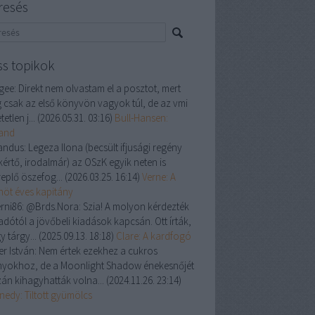
resés
ss topikok
gee:
Direkt nem olvastam el a posztot, mert
 csak az első könyvön vagyok túl, de az vmi
tetlen j...
(
2026.05.31. 03:16
)
Bull-Hansen:
land
andus:
Legeza Ilona (becsült ifjusági regény
kértő, irodalmár) az OSzK egyik neten is
replő öszefog...
(
2026.03.25. 16:14
)
Verne: A
enöt éves kapitány
rni86:
@Brds.Nora: Szia! A molyon kérdezték
adótól a jövőbeli kiadások kapcsán. Ott írták,
y tárgy...
(
2025.09.13. 18:18
)
Clare: A kardfogó
er István:
Nem értek ezekhez a cukros
nyokhoz, de a Moonlight Shadow énekesnőjét
zán kihagyhatták volna...
(
2024.11.26. 23:14
)
nedy: Tiltott gyümölcs