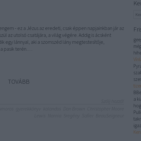
Ke
t engem - ez a Jézus az eredeti, csak éppen napjainkban jár az
Fri
ül az utolsó csatájára, a világ végére. Addig is ácsként
gee
ik egy lánnyal, aki a szomszéd lány megtestesítője,
még
 a pasik terén.…
hihe
Vín
Pyr
sza
sze
TOVÁBB
tiz
BBe
a ki
Szólj hozzá!
hog
umoros
gyerekkönyv
kalandos
Dan Brown
Christopher Moore
Pull
Lewis
Narnia
5regény
Safier
BeauSeigneur
tak
iga
Ken