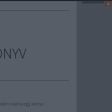
ÖNYV
nden napra egy könyv