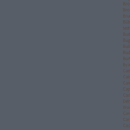
Bro
Bro
Bru
Bűb
test
Bud
Bug
Bul
Bud
Bur
Bya
Cai
Cal
Cam
Cap
Car
Del
Wo
Car
Car
Cast