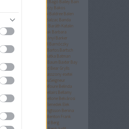
ckman
Baehr
Bagdy
Baggot
Bagó
Bailey
Bain
nokok
Baker
Bakkeid
Bakóczy
Bakos
atoni krimik
Baldacci
Baldini
Baldree
Balen
nt Erika
Ballard
Ballingrud
Balzac
Banda
hidi
Banks
Bányai
Bán Mór
Baráth Katalin
áth Viktória
Barátnak tartalak
Barbara
clay
Bardugo
Baricco
Bárkányi
Barker
log
Barnard
Barnes
Barnhill
Barnóczky
on
Barreau
Barron
Bartha
Bartos
Bartsch
tz
Basa Katalin
Bast
Bates
Batka
Batman
ténetek
Bauer
Bauermeister
Baum
Baxter
Bay
ard
Bazterrica
Beagle
Beard
Bear Grylls
ton
Beatrice Hyde-Clare kisasszony esetei
riz Williams
Beaumont
BeauSeigneur
cher Stowe
Beer
Behling
Belfoure
Belinda
xandra
Belinda Bauer
Bell
Bellairs
Bellamy
ek
Belle
Bellinger-nővérek
Bellone
Belvárosi
k
Benchley
Bencze
Bendis
Benedek Elek
edek Szabolcs
Benedict
Bengtsson
Benina
ioff
Benkő
Bennett
Bensen
Benton Frank
yák
Ben Elton
Berényi
Berest
Berg
ger&Blom
Bergh
Bergstrom
Berg Judit