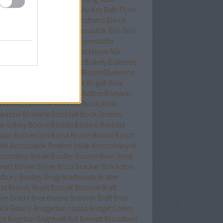
nard
Berry
Bessenyei
Bethany-Kris
Beth Flynn
űtészta Kiadó
Bevelstoke
Bhathena
Bierce
uri
Binge
Binnings Ewen
Bionauták
Bíró
Bíró
bolcs
Bishop
Bissell
Bjork
Björnsdóttir
rnstad
Bjrnasdóttir
Black
Blackhawk fiúk
ckhurst
Blaedel
Blaine
Blake
Blakely
Blakeslee
eker
Blish
Bliss
Bloch
Block
Bloom
Bluemoon
c
Bödőcs
Bodor
Body Count
Bogáti
Boie
or Pál
Bökös
Boland
Bolin
Bolton
Bomann
nd
Bónizs
Bonnier
Bonobó
Bookaholic
kazine
Bookline
BookSelf
Book Dreams
k Galaxy
Boone
Borbás
Borbíró Borbála
ison
Boriverzum
Borsa Brown
Borum
Bosch
lli
Bosszúállók
Bostoni bikák
Boszorkányok
zörményi
Boulle
Boulley
Bourne
Bow-Street
ners
Bowen
Boyer
Boza
Bracken
Brackston
dbury
Bradley
Bragi
Braithwaite
Brallier
nd
Brandy
Brant
Brasset
Braswell
Bratt
ver
Brecht
Bree
Breene
Brennan
Brett
Briar-
lók
Briar U
Bridgerton család
Bridget Collins
ght
Brighton
Brightwell
Brit Bennett
Broadbent