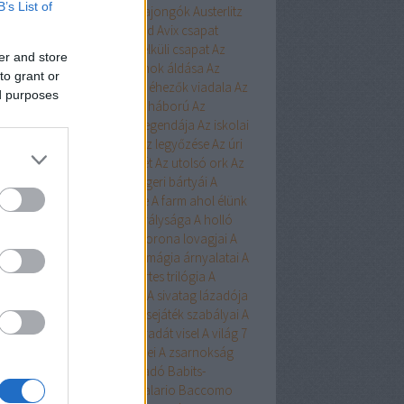
B’s List of
ert
Aurora
Austen
Austen-rajongók
Austerlitz
Avalon Bay
Avashti
Aveyard
Avix csapat
ad
Aya
Ázsia-saga
Az arc nélküli csapat
Az
er and store
chwitzi bába
Az égi hivatalnok áldása
Az
to grant or
dolláros ló
Az Egyesülés
Az éhezők viadala
Az
ed purposes
zaka hercege
Az első hangy háború
Az
szett flotta
Az északi erdő legendája
Az iskolai
latás nem játék!
Az Olimposz legyőzése
Az úri
rkefogó
Az utolsó huszonhét
Az utolsó ork
Az
lsó srácok
A Birodalom tengeri bártyái
A
oni kultiváció nagymestere
A farm ahol élünk
onosz Asszisztense
A híd királysága
A holló
A keresztapa örökében
A korona lovagjai
A
egő népe
A lista
A Madsen
A mágia árnyalatai
A
ia rabjai
A mély dala
A nyertes trilógia
A
l fiai
A polip
A róka árnya
A sivatag lázadója
zerelem egyenlete
A szerencsejáték szabályai
A
lő boszorkánya
A tacskó Pradát visel
A világ 7
dája
A Yellowstone alfahímjei
A zsarnokság
a
B.Czakó
Baár
Babilon Kiadó
Babits-
lkosságok
Babusz Bt.
Baccalario
Baccomo