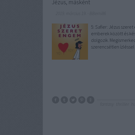
Jézus, másként
2019. március 19.
-
BBerni86
5: Safier: Jézus szere
emberek között és kész
dolgozik. Megismerked
szerencsétlen ízléssel
fantasy
thriller
h