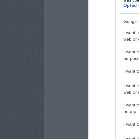
Opted 
Google 
I want t
web or d
I want t
purpose
I want 
I want t
web or d
I want t
or app.
I want t
I want t