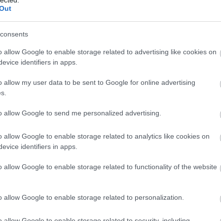
Ba
Out
Baj
Bal
Báli
consents
Bán
o allow Google to enable storage related to advertising like cookies on
Bar
evice identifiers in apps.
Bar
Bar
o allow my user data to be sent to Google for online advertising
Bar
s.
Bar
tör
to allow Google to send me personalized advertising.
Bay
Bea
o allow Google to enable storage related to analytics like cookies on
Beat
evice identifiers in apps.
Bee
Ale
o allow Google to enable storage related to functionality of the website
Cre
Deá
Ben
o allow Google to enable storage related to personalization.
Ben
Ben
Ber
o allow Google to enable storage related to security, including