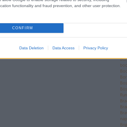
Ber
cation functionality and fraud prevention, and other user protection.
Bet
Bikk
Sza
CONFIRM
Bjö
Bla
Ble
Bó
Data Deletion
Data Access
Privacy Policy
Bok
Bo
boo
Boo
Bor
Bose
Bös
Run
Bra
Bra
Bra
nap
Bri