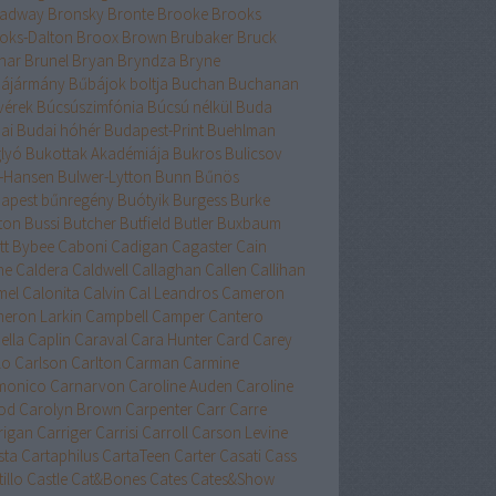
adway
Bronsky
Bronte
Brooke
Brooks
oks-Dalton
Broox
Brown
Brubaker
Bruck
nar
Brunel
Bryan
Bryndza
Bryne
ájármány
Bűbájok boltja
Buchan
Buchanan
vérek
Búcsúszimfónia
Búcsú nélkül
Buda
ai
Budai hóhér
Budapest-Print
Buehlman
lyó
Bukottak Akadémiája
Bukros
Bulicsov
l-Hansen
Bulwer-Lytton
Bunn
Bűnös
apest
bűnregény
Buótyik
Burgess
Burke
ton
Bussi
Butcher
Butfield
Butler
Buxbaum
tt
Bybee
Caboni
Cadigan
Cagaster
Cain
ne
Caldera
Caldwell
Callaghan
Callen
Callihan
mel
Calonita
Calvin
Cal Leandros
Cameron
eron Larkin
Campbell
Camper
Cantero
ella
Caplin
Caraval
Cara Hunter
Card
Carey
lo
Carlson
Carlton
Carman
Carmine
monico
Carnarvon
Caroline Auden
Caroline
od
Carolyn Brown
Carpenter
Carr
Carre
rigan
Carriger
Carrisi
Carroll
Carson Levine
sta
Cartaphilus
CartaTeen
Carter
Casati
Cass
illo
Castle
Cat&Bones
Cates
Cates&Show