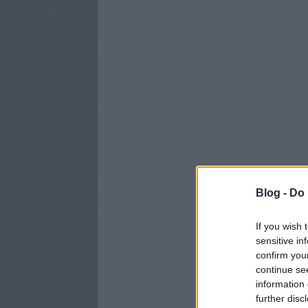
Blog -
Do 
If you wish 
sensitive in
confirm you
continue se
information 
further disc