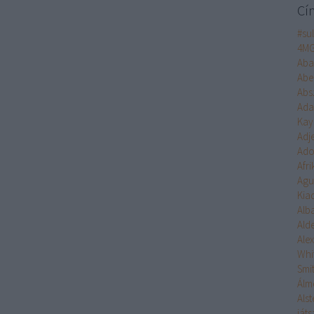
Cí
#su
4M
Aba
Abe
Abs
Ad
Kay
Adj
Ado
Afr
Agu
Kia
Alb
Ald
Ale
Whi
Smi
Álm
Alst
ját