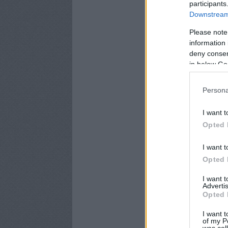
participants
Downstream 
Please note
information 
deny consent
in below Go
Persona
I want t
Opted 
I want t
Opted 
I want 
Advertis
Opted 
I want t
of my P
was col