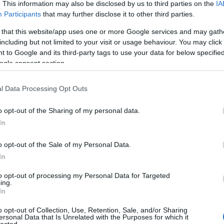
. This information may also be disclosed by us to third parties on the
IA
Aub
Participants
that may further disclose it to other third parties.
Aux
Aw
 that this website/app uses one or more Google services and may gath
aus
including but not limited to your visit or usage behaviour. You may click 
egy
 to Google and its third-party tags to use your data for below specifi
éjs
ogle consent section.
elve
zak
l Data Processing Opt Outs
csi
uto
o opt-out of the Sharing of my personal data.
dém
A G
In
jele
lev
o opt-out of the Sale of my Personal Data.
mág
In
poko
A s
to opt-out of processing my Personal Data for Targeted
ing.
sző
In
cso
kor
o opt-out of Collection, Use, Retention, Sale, and/or Sharing
gyi
ersonal Data that Is Unrelated with the Purposes for which it
lected.