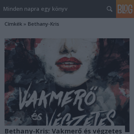
Minden napra egy könyv
Címkék
»
Bethany-Kris
Bethany-Kris: Vakmerő és végzetes