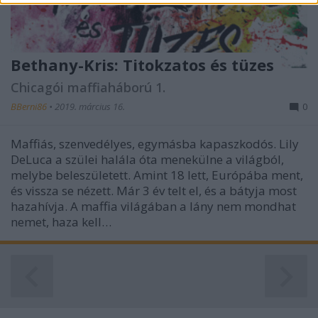
functionality and fraud prevention, and other
user protection.
Bethany-Kris: Titokzatos és tüzes
Chicagói maffiaháború 1.
BBerni86
•
2019. március 16.
0
Maffiás, szenvedélyes, egymásba kapaszkodós. Lily
DeLuca a szülei halála óta menekülne a világból,
melybe beleszületett. Amint 18 lett, Európába ment,
és vissza se nézett. Már 3 év telt el, és a bátyja most
hazahívja. A maffia világában a lány nem mondhat
nemet, haza kell…