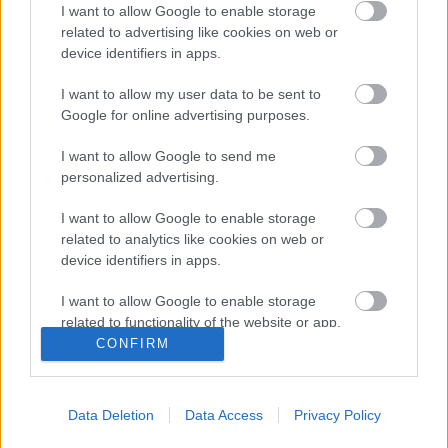
I want to allow Google to enable storage
BBerni86
•
2019. március 20.
0
related to advertising like cookies on web or
device identifiers in apps.
Az IKEA bútortervezői, akiket nagyon megindítottak
Hathadrabnak az Angliába tartó kamionban átélt
I want to allow my user data to be sent to
megpróbáltatásai, egyszer csak előálltak egy vécével
Google for online advertising purposes.
és túlélőkészlettel felszerelt szekrény terveivel. A
I want to allow Google to send me
következő hónapokban kétségkívül ez lesz a
personalized advertising.
legkeresettebb termék a…
I want to allow Google to enable storage
related to analytics like cookies on web or
device identifiers in apps.
I want to allow Google to enable storage
related to functionality of the website or app.
CONFIRM
I want to allow Google to enable storage
related to personalization.
Data Deletion
Data Access
Privacy Policy
I want to allow Google to enable storage
related to security, including authentication