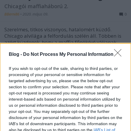
Chicagói maffiaháború 2.
BBerni86
•
2020. május 09.
0
Szerelmes, titkos viszonyos, hatalomért küzdő.
Chicago alvilága a felfordulás szélén áll. Többen is
azért küzdenek, hogy a maffia főnökévé váljanak.
Ebben a harcban pedig semmi sem szent: a
feleségeik és lányaik nem többek, mint sakkfigurák,
Blog -
Do Not Process My Personal Information
akiket az érdekeiknek megfelelően használnak fel.
A…
If you wish to opt-out of the sale, sharing to third parties, or
processing of your personal or sensitive information for
targeted advertising by us, please use the below opt-out
section to confirm your selection. Please note that after your
opt-out request is processed you may continue seeing
interest-based ads based on personal information utilized by
us or personal information disclosed to third parties prior to
your opt-out. You may separately opt-out of the further
disclosure of your personal information by third parties on the
IAB’s list of downstream participants. This information may
also be disclosed by us to third parties on the
IAB’s List of