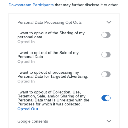
Downstream Participants
that may further disclose it to other
third parties.
Please note that this website/app uses one or more Google
Personal Data Processing Opt Outs
services and may gather and store information including but
not limited to your visit or usage behaviour. You may click to
I want to opt-out of the Sharing of my
personal data.
5 regény, amit el kell olvasnod
grant or deny consent to Google and its third-party tags to
Opted In
use your data for below specified purposes in below Google
Top Blog
consent section.
I want to opt-out of the Sale of my
BBerni86
•
2019. december 31.
0
Personal Data.
Opted In
Vége 2019-nek, így nézzük is vissza, melyek a
I want to opt-out of processing my
Personal Data for Targeted Advertising.
legolvasottabb bejegyzések az oldalon! (A címek
Opted In
linkek egyben, ha valamit visszaolvasnátok :) 5:
Bethany-Kris: Titokzatos és tüzes - Chicago
I want to opt-out of Collection, Use,
városában maffia háború van kitörőben, amikor egy
Retention, Sale, and/or Sharing of my
Personal Data that Is Unrelated with the
elrendezett házasság nagyon is felforrósodik. 4: 5
Purposes for which it was collected.
regény,…
Opted Out
Google consents
Idézzünk!