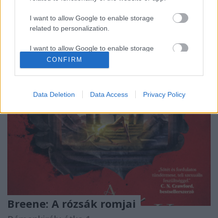
hogy felhasználhassanak a herceg ellen. Csak idő
I want to allow Google to enable storage
kérdése, hogy mikor idézik meg a
related to personalization.
Démonkirályt.Nyfain úgy gondolja,…
I want to allow Google to enable storage
related to security, including authentication
CONFIRM
functionality and fraud prevention, and other
user protection.
Data Deletion
Data Access
Privacy Policy
Breene: A rózsák romjai