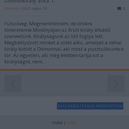
Démonkirály átka 1.
BBerni86
•
2023. május 10.
0
Fülszöveg: Megmenthetném, ​de örökre
tönkretenne.Mindnyájan az őrült király átkától
szenvedünk. Királyságunk az Idő foglya lett.
Megbéklyózott minket a sötét alku, amelyet a néhai
király kötött a Démonnal, aki most a pusztulásunkra
tör. Az egyetlen, aki még életben tartja ezt a
királyságot, nem…
SÜTI BEÁLLÍTÁSOK MÓDOSÍTÁSA
mobil
|
teljes