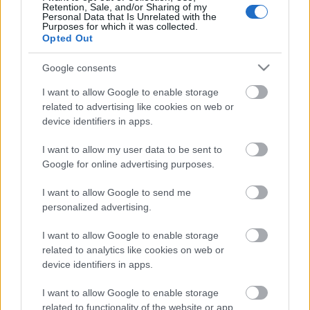
Retention, Sale, and/or Sharing of my
Personal Data that Is Unrelated with the
Purposes for which it was collected.
Opted Out
Google consents
I want to allow Google to enable storage
related to advertising like cookies on web or
device identifiers in apps.
I want to allow my user data to be sent to
Google for online advertising purposes.
Breene: A rózsák trónja
I want to allow Google to send me
Démonkirály átka 2.
personalized advertising.
BBerni86
•
2023. december 10.
0
I want to allow Google to enable storage
related to analytics like cookies on web or
Fülszöveg: Ő az egyetlen, aki megóvhat.A
device identifiers in apps.
Sárkányherceg megpróbált szabaddá tenni, de
ebben a királyságban senki nem lehet szabad. A
I want to allow Google to enable storage
démonok rám találtak, és csapdába akarnak ejteni,
related to functionality of the website or app.