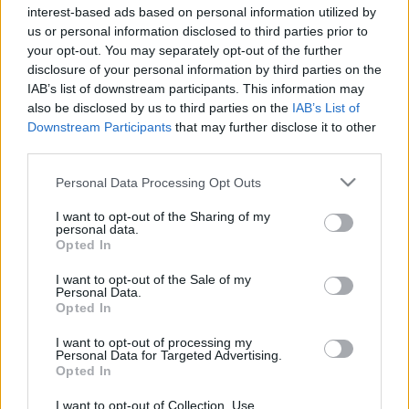
interest-based ads based on personal information utilized by
us or personal information disclosed to third parties prior to
your opt-out. You may separately opt-out of the further
disclosure of your personal information by third parties on the
IAB’s list of downstream participants. This information may
Breene: A rózsák királysága
also be disclosed by us to third parties on the
IAB’s List of
Downstream Participants
that may further disclose it to other
Démonkirály átka 3.
third parties.
BBerni86
•
2024. január 14.
0
Please note that this website/app uses one or more Google
Personal Data Processing Opt Outs
services and may gather and store information including but
Fülszöveg: Már túl késő…Azért, hogy
not limited to your visit or usage behaviour. You may click to
I want to opt-out of the Sharing of my
megmenthessem mindazt, amit szeretek, be kell
personal data.
grant or deny consent to Google and its third-party tags to
Opted In
fejeznem a munkát, amit Nyfain elkezdett, és
use your data for below specified purposes in below Google
tönkretennem a saját lényemet.Alkut kötöttem a
consent section.
I want to opt-out of the Sale of my
legalávalóbb teremtménnyel, aki valaha létezett.
Personal Data.
Magamat adtam mindenkiért, így a börtön az új
Opted In
otthonom. De lett egy új…
I want to opt-out of processing my
Personal Data for Targeted Advertising.
Opted In
I want to opt-out of Collection, Use,