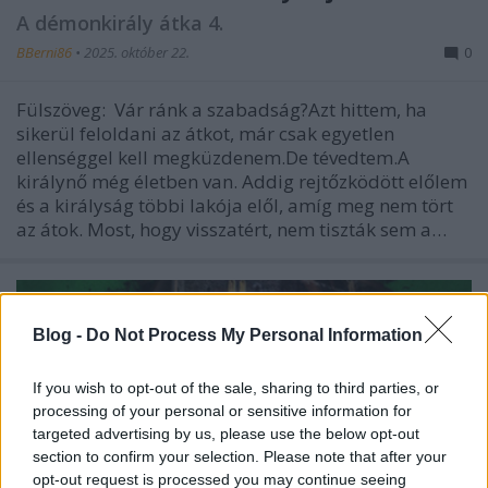
A démonkirály átka 4.
BBerni86
•
2025. október 22.
0
Fülszöveg: Vár ránk a szabadság?Azt hittem, ha
sikerül feloldani az átkot, már csak egyetlen
ellenséggel kell megküzdenem.De tévedtem.A
királynő még életben van. Addig rejtőzködött előlem
és a királyság többi lakója elől, amíg meg nem tört
az átok. Most, hogy visszatért, nem tiszták sem a…
Blog -
Do Not Process My Personal Information
If you wish to opt-out of the sale, sharing to third parties, or
processing of your personal or sensitive information for
targeted advertising by us, please use the below opt-out
section to confirm your selection. Please note that after your
opt-out request is processed you may continue seeing