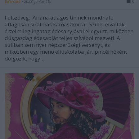
BBerni86
•
2023. június 18.
0
Fülszöveg: Ariana átlagos tininek mondható
átlagosan siralmas kamaszkorral. Szülei elváltak,
érzelmileg ingatag édesanyjával él együtt, miközben
dúsgazdag édesapját teljes szívéből megveti. A
suliban sem nyer népszerűségi versenyt, és
miközben egy menő elitiskolába jár, pincérnőként
dolgozik, hogy…