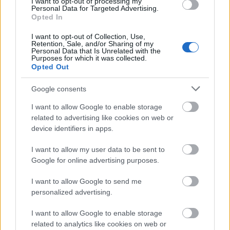
I want to opt-out of processing my
Personal Data for Targeted Advertising.
Opted In
I want to opt-out of Collection, Use,
Retention, Sale, and/or Sharing of my
Dippel: Viharos lég
Personal Data that Is Unrelated with the
Purposes for which it was collected.
Izara 3.
Opted Out
BBerni86
•
2023. június 20.
0
Google consents
Fülszöveg: Ari biztos benne, hogy örökre elvesztette
I want to allow Google to enable storage
Luciant, ezért a felelős felkutatására indul, hogy
related to advertising like cookies on web or
device identifiers in apps.
bosszút álljon szerelméért. Nemides, Lucian apja az
első számú gyanúsítottja, a hatalmas démon viszont
I want to allow my user data to be sent to
nem hagyja, hogy sarokba szorítsák. Ari újra és újra
Google for online advertising purposes.
zsákutcába fut, ezért kénytelen…
I want to allow Google to send me
personalized advertising.
I want to allow Google to enable storage
related to analytics like cookies on web or