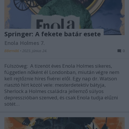
Springer: A fekete batár esete
Enola Holmes 7.
BBerni86
•
2023. június 24.
0
Fülszöveg: A tizenöt éves Enola Holmes sikeres,
független nőként él Londonban, miután végre nem
kell rejtőznie híres fivérei elől. Egy nap dr. Watson
riasztó hírt közöl vele: mesterdetektív bátyja,
Sherlock a Holmes családra jellemző súlyos
depresszióban szenved, és csak Enola tudja elűzni
sötét…