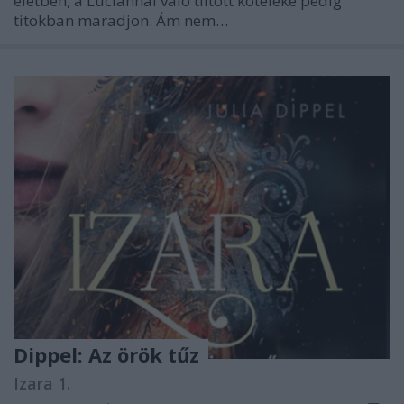
életben, a Luciannal való tiltott köteléke pedig
titokban maradjon. Ám nem…
Dippel: Az örök tűz
Izara 1.