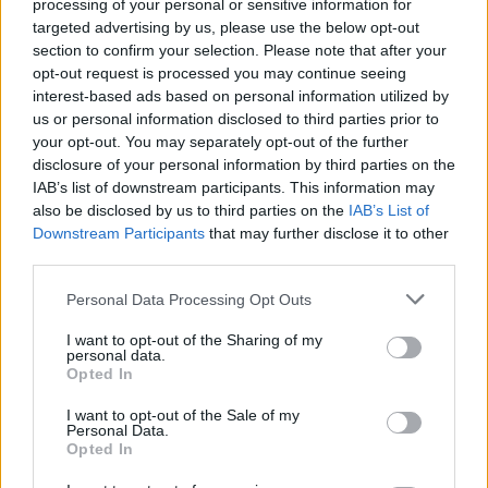
processing of your personal or sensitive information for
BBerni86
•
2023. június 22.
0
targeted advertising by us, please use the below opt-out
section to confirm your selection. Please note that after your
Fülszöveg: Enola Holmesnak manapság nem túl sok
opt-out request is processed you may continue seeing
jut családjából; anyja eltűnt, kedvenc bátyja,
interest-based ads based on personal information utilized by
Sherlock elől pedig bujkálnia kell. Nem csoda, hogy
us or personal information disclosed to third parties prior to
a már majdnem teljesen süket, a konyhaművészet
your opt-out. You may separately opt-out of the further
terén komoly kihívásokkal küzdő, ám aranyszívű
disclosure of your personal information by third parties on the
házinénijét, Mrs. Tuppert tekinti egyfajta
IAB’s list of downstream participants. This information may
pótanyának.Ám…
also be disclosed by us to third parties on the
IAB’s List of
Downstream Participants
that may further disclose it to other
third parties.
Please note that this website/app uses one or more Google
Personal Data Processing Opt Outs
services and may gather and store information including but
not limited to your visit or usage behaviour. You may click to
I want to opt-out of the Sharing of my
personal data.
grant or deny consent to Google and its third-party tags to
Opted In
use your data for below specified purposes in below Google
consent section.
I want to opt-out of the Sale of my
Personal Data.
Opted In