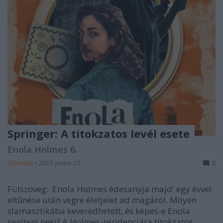
Springer: A titokzatos levél esete
Enola Holmes 6.
BBerni86
•
2023. június 23.
0
Fülszöveg: Enola Holmes édesanyja majd' egy évvel
eltűnése után végre életjelet ad magáról. Milyen
slamasztikába keveredhetett, és képes-e Enola
segíteni neki? A Holmes-rezidenciára titokzatos