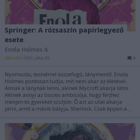
Springer: A rózsaszín papírlegyező
esete
Enola Holmes 4.
BBerni86
•
2021. július 05.
0
Nyomozós, testvérrel összefogó, lánymentő. Enola
Holmes pontosan tudja, mit nem akar az életével.
Annak a lánynak lenni, akinek Mycroft akarja látni.
Akinek annyi az összes ambíciója, hogy férjhez
menjen és gyereket szüljön. Ő azt az utat akarja
járni, amit a másik bátyja, Sherlock. Csak éppen a…