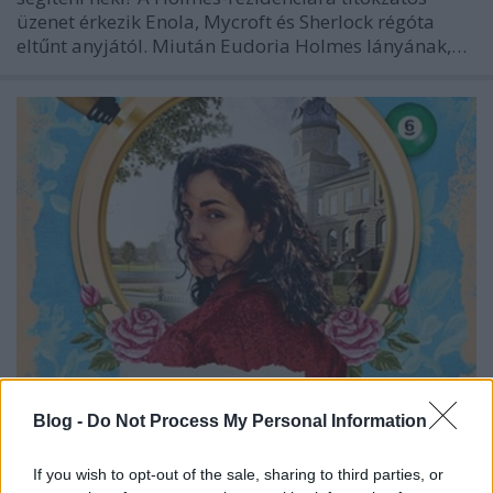
üzenet érkezik Enola, Mycroft és Sherlock régóta
eltűnt anyjától. Miután Eudoria Holmes lányának,…
Blog -
Do Not Process My Personal Information
Springer: A különös krinolin esete
Enola Holmes 5.
If you wish to opt-out of the sale, sharing to third parties, or