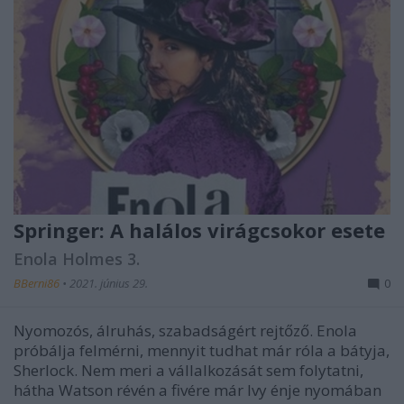
Springer: A halálos virágcsokor esete
Enola Holmes 3.
BBerni86
•
2021. június 29.
0
Nyomozós, álruhás, szabadságért rejtőző. Enola
próbálja felmérni, mennyit tudhat már róla a bátyja,
Sherlock. Nem meri a vállalkozását sem folytatni,
hátha Watson révén a fivére már Ivy énje nyomában