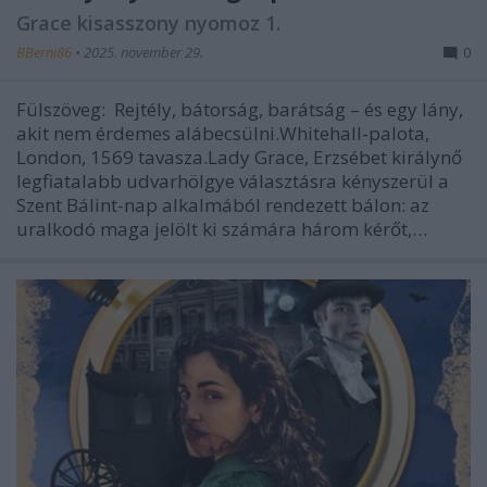
Grace kisasszony nyomoz 1.
BBerni86
•
2025. november 29.
0
Fülszöveg: Rejtély, bátorság, barátság – és egy lány,
akit nem érdemes alábecsülni.Whitehall-palota,
London, 1569 tavasza.Lady Grace, Erzsébet királynő
legfiatalabb udvarhölgye választásra kényszerül a
Szent Bálint-nap alkalmából rendezett bálon: az
uralkodó maga jelölt ki számára három kérőt,…