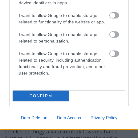
device identifiers in apps.
I want to allow Google to enable storage
related to functionality of the website or app.
I want to allow Google to enable storage
related to personalization.
I want to allow Google to enable storage
related to security, including authentication
functionality and fraud prevention, and other
Dippel: Csendes víz
user protection.
Izara 2.
BBerni86
•
2023. június 19.
0
CONFIRM
Fülszöveg: Immár minden halhatatlan tud Izaráról.
Mialatt apja a Phalanx tömlöcében tölti
megérdemelt büntetését, a Liga beidézi Arit.
Data Deletion
Data Access
Privacy Policy
Kénytelen kétes megállapodásokat kötni annak
érdekében, hogy a katakombák fővárosában ő