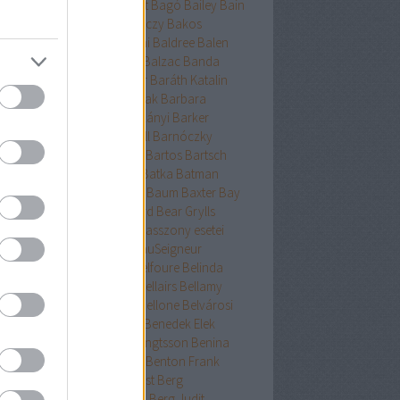
ckman
Baehr
Bagdy
Baggot
Bagó
Bailey
Bain
nokok
Baker
Bakkeid
Bakóczy
Bakos
atoni krimik
Baldacci
Baldini
Baldree
Balen
nt Erika
Ballard
Ballingrud
Balzac
Banda
hidi
Banks
Bányai
Bán Mór
Baráth Katalin
áth Viktória
Barátnak tartalak
Barbara
clay
Bardugo
Baricco
Bárkányi
Barker
log
Barnard
Barnes
Barnhill
Barnóczky
on
Barreau
Barron
Bartha
Bartos
Bartsch
tz
Basa Katalin
Bast
Bates
Batka
Batman
ténetek
Bauer
Bauermeister
Baum
Baxter
Bay
ard
Bazterrica
Beagle
Beard
Bear Grylls
ton
Beatrice Hyde-Clare kisasszony esetei
riz Williams
Beaumont
BeauSeigneur
cher Stowe
Beer
Behling
Belfoure
Belinda
xandra
Belinda Bauer
Bell
Bellairs
Bellamy
ek
Belle
Bellinger-nővérek
Bellone
Belvárosi
k
Benchley
Bencze
Bendis
Benedek Elek
edek Szabolcs
Benedict
Bengtsson
Benina
ioff
Benkő
Bennett
Bensen
Benton Frank
yák
Ben Elton
Berényi
Berest
Berg
ger&Blom
Bergh
Bergstrom
Berg Judit