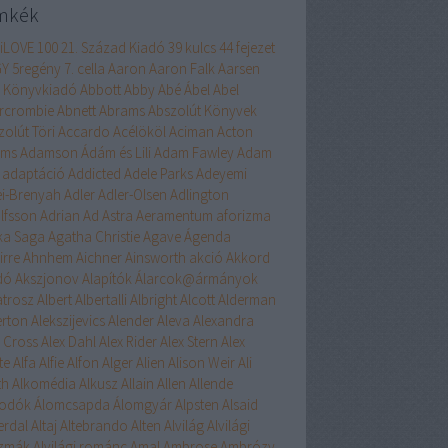
mkék
liLOVE
100
21. Század Kiadó
39 kulcs
44 fejezet
GY
5regény
7. cella
Aaron
Aaron Falk
Aarsen
 Könyvkiadó
Abbott
Abby
Abé
Ábel
Abel
rcrombie
Abnett
Abrams
Abszolút Könyvek
zolút Töri
Accardo
Acélököl
Aciman
Acton
ams
Adamson
Ádám és Lili
Adam Fawley
Adam
adaptáció
Addicted
Adele Parks
Adeyemi
ei-Brenyah
Adler
Adler-Olsen
Adlington
lfsson
Adrian
Ad Astra
Aeramentum
aforizma
ika Saga
Agatha Christie
Agave
Ágenda
irre
Ahnhem
Aichner
Ainsworth
akció
Akkord
dó
Akszjonov
Alapítók
Álarcok@ármányok
atrosz
Albert
Albertalli
Albright
Alcott
Alderman
erton
Alekszijevics
Alender
Aleva
Alexandra
x Cross
Alex Dahl
Alex Rider
Alex Stern
Alex
te
Alfa
Alfie
Alfon
Alger
Alien
Alison Weir
Ali
th
Alkomédia
Alkusz
Allain
Allen
Allende
odók
Álomcsapda
Álomgyár
Alpsten
Alsaid
erdal
Altaj
Altebrando
Alten
Alvilág
Alvilági
szmák
Alvilági románc
Amal
Ambrose
Ambrózy