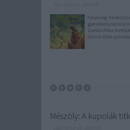
2023. április 10.
-
BBerni86
Fülszöveg: Kertész ​Er
gyerekkönyvsorozat író
Zsoldos Réka. Kettőjük
Dalia és Dália új könt
Mészöly: A kupolák tit
2022. február 23.
-
BBerni86