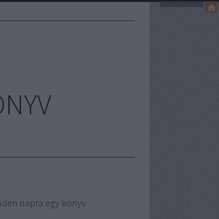
ÖNYV
nden napra egy könyv