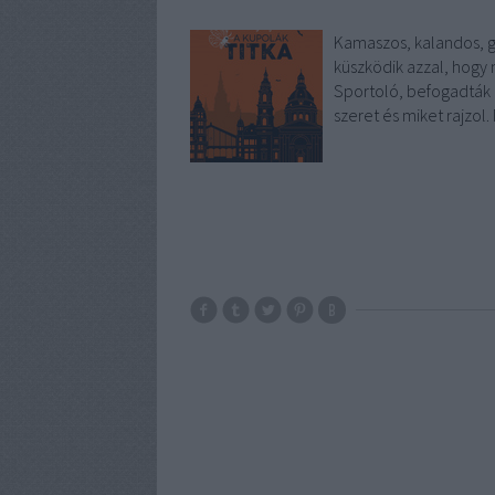
Kamaszos, kalandos, g
küszködik azzal, hogy 
Sportoló, befogadták a
szeret és miket rajzol