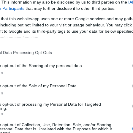
. This information may also be disclosed by us to third parties on the
IA
Aub
Participants
that may further disclose it to other third parties.
Aux
Aw
 that this website/app uses one or more Google services and may gath
aus
including but not limited to your visit or usage behaviour. You may click 
egy
 to Google and its third-party tags to use your data for below specifi
éjs
ogle consent section.
elve
zak
l Data Processing Opt Outs
csi
uto
o opt-out of the Sharing of my personal data.
dém
A G
In
jele
lev
o opt-out of the Sale of my Personal Data.
mág
In
poko
A s
to opt-out of processing my Personal Data for Targeted
ing.
sző
In
cso
kor
o opt-out of Collection, Use, Retention, Sale, and/or Sharing
gyi
ersonal Data that Is Unrelated with the Purposes for which it
lected.