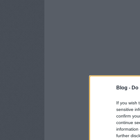
Blog -
Do 
If you wish 
sensitive in
confirm you
continue se
information 
further disc