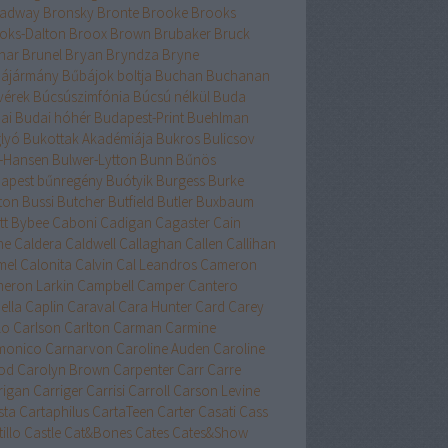
adway
Bronsky
Bronte
Brooke
Brooks
oks-Dalton
Broox
Brown
Brubaker
Bruck
nar
Brunel
Bryan
Bryndza
Bryne
ájármány
Bűbájok boltja
Buchan
Buchanan
vérek
Búcsúszimfónia
Búcsú nélkül
Buda
ai
Budai hóhér
Budapest-Print
Buehlman
lyó
Bukottak Akadémiája
Bukros
Bulicsov
l-Hansen
Bulwer-Lytton
Bunn
Bűnös
apest
bűnregény
Buótyik
Burgess
Burke
ton
Bussi
Butcher
Butfield
Butler
Buxbaum
tt
Bybee
Caboni
Cadigan
Cagaster
Cain
ne
Caldera
Caldwell
Callaghan
Callen
Callihan
mel
Calonita
Calvin
Cal Leandros
Cameron
eron Larkin
Campbell
Camper
Cantero
ella
Caplin
Caraval
Cara Hunter
Card
Carey
lo
Carlson
Carlton
Carman
Carmine
monico
Carnarvon
Caroline Auden
Caroline
od
Carolyn Brown
Carpenter
Carr
Carre
rigan
Carriger
Carrisi
Carroll
Carson Levine
sta
Cartaphilus
CartaTeen
Carter
Casati
Cass
illo
Castle
Cat&Bones
Cates
Cates&Show