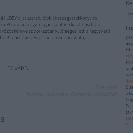
Ke
zsi HUBBY-díjas szerző, több sikeres gyerekkönyv és
ja. Alkotótársa egy meghökkentően fiatal illusztrátor,
Fri
 közös könyve sziporkázóan különleges lett: a nagysikerű
ösben! Tanulságos és szívfacsaróan kacagtató,…
gee
még
hihe
Vín
Pyr
TOVÁBB
sza
sze
tiz
Szólj hozzá!
BBe
a ki
humoros
meseregény
Cerkabella
Kertész Erzsi
hog
Pull
tak
ka
iga
Ken