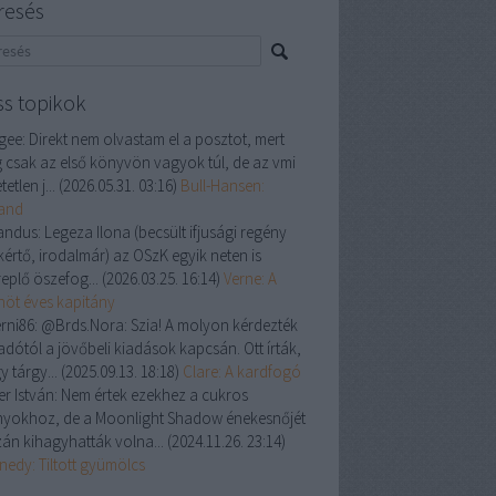
resés
ss topikok
gee:
Direkt nem olvastam el a posztot, mert
 csak az első könyvön vagyok túl, de az vmi
tetlen j...
(
2026.05.31. 03:16
)
Bull-Hansen:
land
andus:
Legeza Ilona (becsült ifjusági regény
kértő, irodalmár) az OSzK egyik neten is
replő öszefog...
(
2026.03.25. 16:14
)
Verne: A
enöt éves kapitány
rni86:
@Brds.Nora: Szia! A molyon kérdezték
adótól a jövőbeli kiadások kapcsán. Ott írták,
y tárgy...
(
2025.09.13. 18:18
)
Clare: A kardfogó
er István:
Nem értek ezekhez a cukros
nyokhoz, de a Moonlight Shadow énekesnőjét
zán kihagyhatták volna...
(
2024.11.26. 23:14
)
nedy: Tiltott gyümölcs