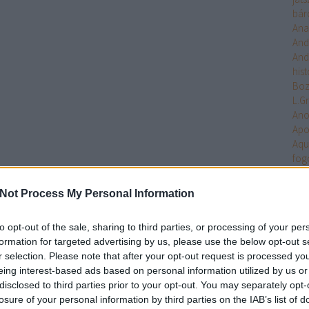
bár
Ana
And
And
hist
Bo
L.G
An
Apo
Aqu
fog
Arc
Ari
Not Process My Personal Information
Arm
Uni
to opt-out of the sale, sharing to third parties, or processing of your per
Ten
formation for targeted advertising by us, please use the below opt-out s
Asa
r selection. Please note that after your opt-out request is processed y
Ash
eing interest-based ads based on personal information utilized by us or
Aste
disclosed to third parties prior to your opt-out. You may separately opt-
Atla
losure of your personal information by third parties on the IAB’s list of
Atta