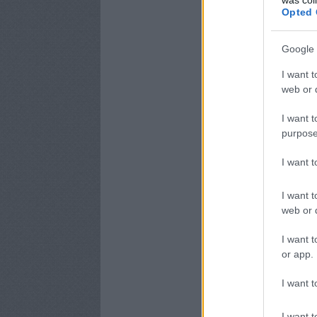
Opted 
Google 
I want t
web or d
I want t
purpose
I want 
I want t
web or d
I want t
or app.
I want t
I want t