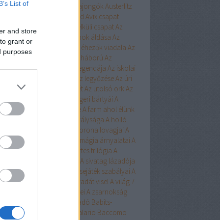
B’s List of
ert
Aurora
Austen
Austen-rajongók
Austerlitz
Avalon Bay
Avashti
Aveyard
Avix csapat
ad
Aya
Ázsia-saga
Az arc nélküli csapat
Az
er and store
chwitzi bába
Az égi hivatalnok áldása
Az
to grant or
dolláros ló
Az Egyesülés
Az éhezők viadala
Az
ed purposes
zaka hercege
Az első hangy háború
Az
szett flotta
Az északi erdő legendája
Az iskolai
latás nem játék!
Az Olimposz legyőzése
Az úri
rkefogó
Az utolsó huszonhét
Az utolsó ork
Az
lsó srácok
A Birodalom tengeri bártyái
A
oni kultiváció nagymestere
A farm ahol élünk
onosz Asszisztense
A híd királysága
A holló
A keresztapa örökében
A korona lovagjai
A
egő népe
A lista
A Madsen
A mágia árnyalatai
A
ia rabjai
A mély dala
A nyertes trilógia
A
l fiai
A polip
A róka árnya
A sivatag lázadója
zerelem egyenlete
A szerencsejáték szabályai
A
lő boszorkánya
A tacskó Pradát visel
A világ 7
dája
A Yellowstone alfahímjei
A zsarnokság
a
B.Czakó
Baár
Babilon Kiadó
Babits-
lkosságok
Babusz Bt.
Baccalario
Baccomo