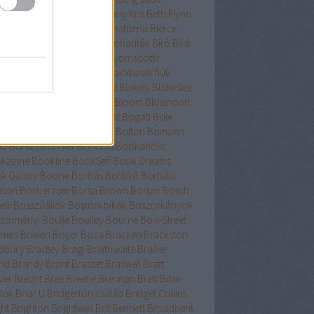
nard
Berry
Bessenyei
Bethany-Kris
Beth Flynn
űtészta Kiadó
Bevelstoke
Bhathena
Bierce
uri
Binge
Binnings Ewen
Bionauták
Bíró
Bíró
bolcs
Bishop
Bissell
Bjork
Björnsdóttir
rnstad
Bjrnasdóttir
Black
Blackhawk fiúk
ckhurst
Blaedel
Blaine
Blake
Blakely
Blakeslee
eker
Blish
Bliss
Bloch
Block
Bloom
Bluemoon
c
Bödőcs
Bodor
Body Count
Bogáti
Boie
or Pál
Bökös
Boland
Bolin
Bolton
Bomann
nd
Bónizs
Bonnier
Bonobó
Bookaholic
kazine
Bookline
BookSelf
Book Dreams
k Galaxy
Boone
Borbás
Borbíró Borbála
ison
Boriverzum
Borsa Brown
Borum
Bosch
lli
Bosszúállók
Bostoni bikák
Boszorkányok
zörményi
Boulle
Boulley
Bourne
Bow-Street
ners
Bowen
Boyer
Boza
Bracken
Brackston
dbury
Bradley
Bragi
Braithwaite
Brallier
nd
Brandy
Brant
Brasset
Braswell
Bratt
ver
Brecht
Bree
Breene
Brennan
Brett
Briar-
lók
Briar U
Bridgerton család
Bridget Collins
ght
Brighton
Brightwell
Brit Bennett
Broadbent