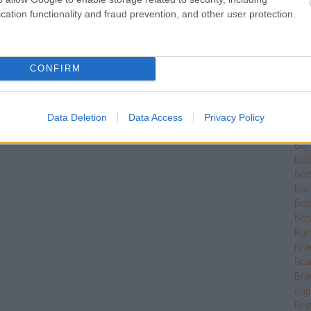
Ber
cation functionality and fraud prevention, and other user protection.
Bet
Bikk
Sza
CONFIRM
Bjö
Bla
Ble
Bó
Data Deletion
Data Access
Privacy Policy
Bok
Bo
boo
Boo
Bor
Bose
Bös
Run
Bra
Bra
Bra
nap
Bri