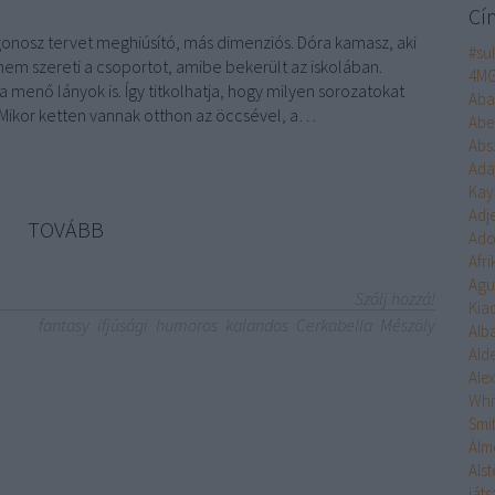
Cí
onosz tervet meghiúsító, más dimenziós. Dóra kamasz, aki
#su
nem szereti a csoportot, amibe bekerült az iskolában.
4M
 menő lányok is. Így titkolhatja, hogy milyen sorozatokat
Aba
. Mikor ketten vannak otthon az öccsével, a…
Abe
Abs
Ad
Kay
Adj
TOVÁBB
Ado
Afr
Agu
Szólj hozzá!
Kia
fantasy
ifjúsági
humoros
kalandos
Cerkabella
Mészöly
Alb
Ald
Ale
Whi
Smi
Álm
Alst
ját