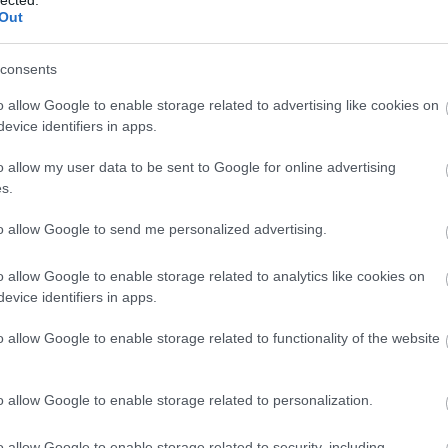
Ba
Out
Baj
Bal
Báli
consents
Bán
o allow Google to enable storage related to advertising like cookies on
Bar
evice identifiers in apps.
Bar
Bar
o allow my user data to be sent to Google for online advertising
Bar
s.
Bar
tör
to allow Google to send me personalized advertising.
Bay
Bea
o allow Google to enable storage related to analytics like cookies on
Beat
evice identifiers in apps.
Bee
Ale
o allow Google to enable storage related to functionality of the website
Cre
Deá
Ben
o allow Google to enable storage related to personalization.
Ben
Ben
Ber
o allow Google to enable storage related to security, including