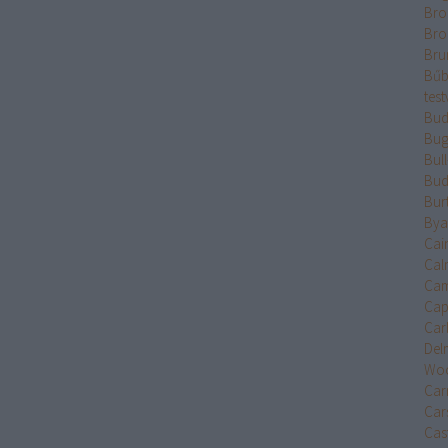
Bro
Bro
Bru
Bűb
test
Bud
Bug
Bul
Bud
Bur
Bya
Cai
Cal
Cam
Cap
Car
Del
Wo
Car
Car
Cast