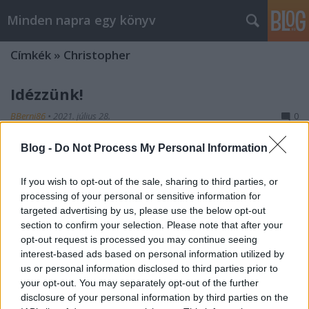
Minden napra egy könyv
Címkék
»
Christopher
Idézzünk!
BBerni86
•
2021. július 28.
0
Blog -
Do Not Process My Personal Information
– Az összes embere olyan, mint valami agresszív
kismalac? – szegezte a kérdést a kapitánynak.– Csak
a legjobbak – válaszolta az. (Christopher: A sötétség
If you wish to opt-out of the sale, sharing to third parties, or
fejedelme) A történelem és a politika már csak
processing of your personal or sensitive information for
ilyen. Egyeseket piedesztálra emelnek, aztán a
targeted advertising by us, please use the below opt-out
section to confirm your selection. Please note that after your
következő vezetés porba dönti, vagy épp…
opt-out request is processed you may continue seeing
interest-based ads based on personal information utilized by
us or personal information disclosed to third parties prior to
your opt-out. You may separately opt-out of the further
disclosure of your personal information by third parties on the