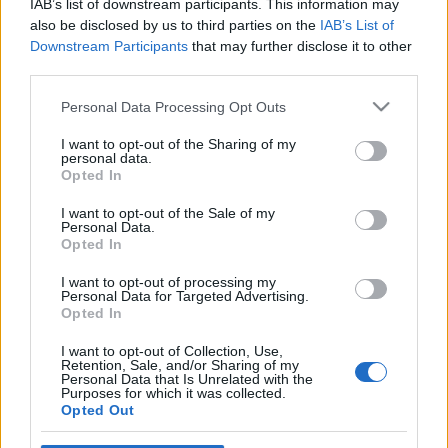
IAB’s list of downstream participants. This information may
also be disclosed by us to third parties on the
IAB’s List of
Downstream Participants
that may further disclose it to other
third parties.
Please note that this website/app uses one or more Google
Personal Data Processing Opt Outs
services and may gather and store information including but
not limited to your visit or usage behaviour. You may click to
I want to opt-out of the Sharing of my
personal data.
grant or deny consent to Google and its third-party tags to
Opted In
use your data for below specified purposes in below Google
consent section.
I want to opt-out of the Sale of my
Personal Data.
Christopher: A sötétség fejedelme
Opted In
Stranger Things regény 2.
I want to opt-out of processing my
BBerni86
•
2021. július 24.
0
Personal Data for Targeted Advertising.
Opted In
Sorozatgyilkosos, szektás, nyomozós. Amikor Tizi
I want to opt-out of Collection, Use,
Retention, Sale, and/or Sharing of my
kérdezni kezd, karácsonykor, a nevelő apja elmondja
Personal Data that Is Unrelated with the
neki saját történetének egy részét: Jim Hopper
Purposes for which it was collected.
Opted Out
megjárta Vietnámot, túl kellett jutnia azon, amit ott
látott. A feleségének és a kislányának hála ki tudott