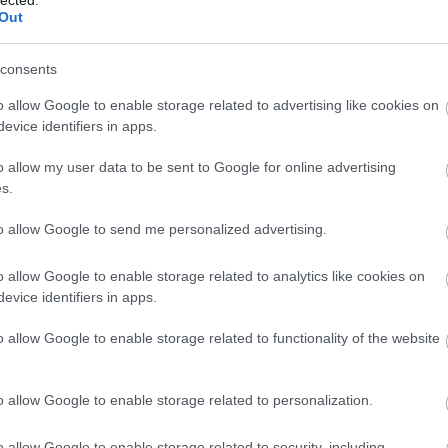
Ba
Out
Baj
Bal
Báli
consents
Bán
o allow Google to enable storage related to advertising like cookies on
Bar
evice identifiers in apps.
Bar
Bar
o allow my user data to be sent to Google for online advertising
Bar
s.
Bar
tör
to allow Google to send me personalized advertising.
Bay
Bea
o allow Google to enable storage related to analytics like cookies on
Beat
evice identifiers in apps.
Bee
Ale
o allow Google to enable storage related to functionality of the website
Cre
Deá
Ben
o allow Google to enable storage related to personalization.
Ben
Ben
Ber
o allow Google to enable storage related to security, including