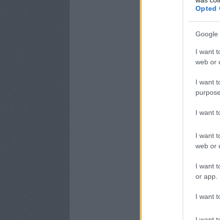
Opted 
Google 
I want t
web or d
I want t
purpose
I want 
I want t
web or d
I want t
or app.
I want t
I want t