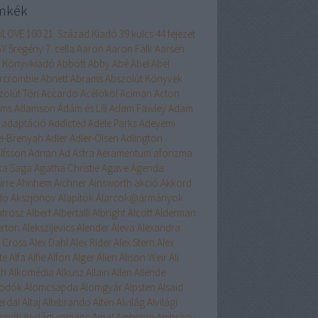
mkék
liLOVE
100
21. Század Kiadó
39 kulcs
44 fejezet
GY
5regény
7. cella
Aaron
Aaron Falk
Aarsen
 Könyvkiadó
Abbott
Abby
Abé
Ábel
Abel
rcrombie
Abnett
Abrams
Abszolút Könyvek
zolút Töri
Accardo
Acélököl
Aciman
Acton
ams
Adamson
Ádám és Lili
Adam Fawley
Adam
adaptáció
Addicted
Adele Parks
Adeyemi
ei-Brenyah
Adler
Adler-Olsen
Adlington
lfsson
Adrian
Ad Astra
Aeramentum
aforizma
ika Saga
Agatha Christie
Agave
Ágenda
irre
Ahnhem
Aichner
Ainsworth
akció
Akkord
dó
Akszjonov
Alapítók
Álarcok@ármányok
atrosz
Albert
Albertalli
Albright
Alcott
Alderman
erton
Alekszijevics
Alender
Aleva
Alexandra
x Cross
Alex Dahl
Alex Rider
Alex Stern
Alex
te
Alfa
Alfie
Alfon
Alger
Alien
Alison Weir
Ali
th
Alkomédia
Alkusz
Allain
Allen
Allende
odók
Álomcsapda
Álomgyár
Alpsten
Alsaid
erdal
Altaj
Altebrando
Alten
Alvilág
Alvilági
szmák
Alvilági románc
Amal
Ambrose
Ambrózy