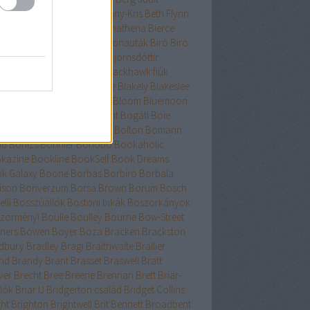
nard
Berry
Bessenyei
Bethany-Kris
Beth Flynn
űtészta Kiadó
Bevelstoke
Bhathena
Bierce
uri
Binge
Binnings Ewen
Bionauták
Bíró
Bíró
bolcs
Bishop
Bissell
Bjork
Björnsdóttir
rnstad
Bjrnasdóttir
Black
Blackhawk fiúk
ckhurst
Blaedel
Blaine
Blake
Blakely
Blakeslee
eker
Blish
Bliss
Bloch
Block
Bloom
Bluemoon
c
Bödőcs
Bodor
Body Count
Bogáti
Boie
or Pál
Bökös
Boland
Bolin
Bolton
Bomann
nd
Bónizs
Bonnier
Bonobó
Bookaholic
kazine
Bookline
BookSelf
Book Dreams
k Galaxy
Boone
Borbás
Borbíró Borbála
ison
Boriverzum
Borsa Brown
Borum
Bosch
lli
Bosszúállók
Bostoni bikák
Boszorkányok
zörményi
Boulle
Boulley
Bourne
Bow-Street
ners
Bowen
Boyer
Boza
Bracken
Brackston
dbury
Bradley
Bragi
Braithwaite
Brallier
nd
Brandy
Brant
Brasset
Braswell
Bratt
ver
Brecht
Bree
Breene
Brennan
Brett
Briar-
lók
Briar U
Bridgerton család
Bridget Collins
ght
Brighton
Brightwell
Brit Bennett
Broadbent