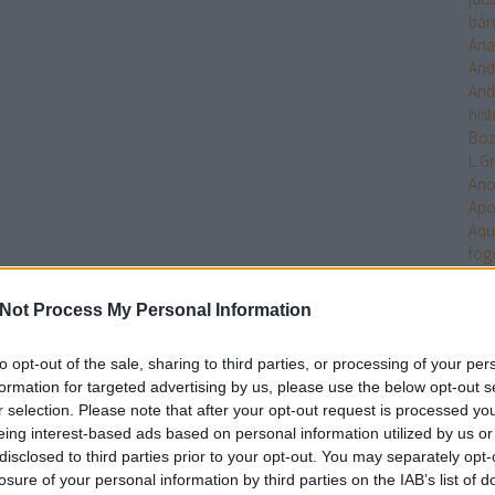
bár
Ana
And
And
hist
Bo
L.G
An
Apo
Aqu
fog
Arc
Ari
Not Process My Personal Information
Arm
Uni
to opt-out of the sale, sharing to third parties, or processing of your per
Ten
formation for targeted advertising by us, please use the below opt-out s
Asa
r selection. Please note that after your opt-out request is processed y
Ash
eing interest-based ads based on personal information utilized by us or
Aste
disclosed to third parties prior to your opt-out. You may separately opt-
Atla
losure of your personal information by third parties on the IAB’s list of
Atta