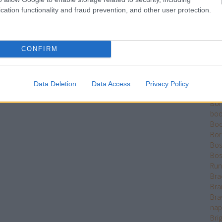
Ber
cation functionality and fraud prevention, and other user protection.
Bet
Bikk
Sza
CONFIRM
Bjö
Bla
Ble
Bó
Data Deletion
Data Access
Privacy Policy
Bok
Bo
boo
Boo
Bor
Bose
Bös
Run
Bra
Bra
Bra
nap
Bri