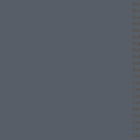
Bro
Bro
Bru
Bűb
test
Bud
Bug
Bul
Bud
Bur
Bya
Cai
Cal
Cam
Cap
Car
Del
Wo
Car
Car
Cast