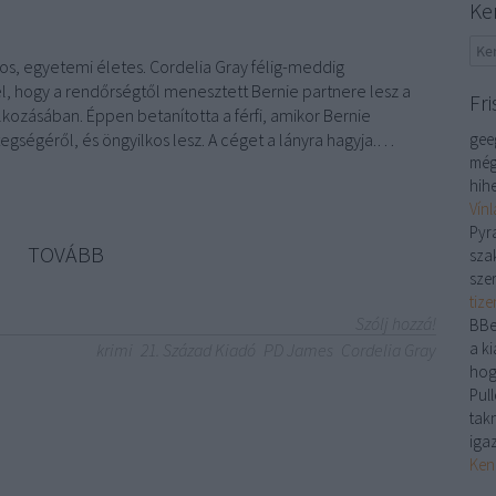
Ke
os, egyetemi életes. Cordelia Gray félig-meddig
l, hogy a rendőrségtől menesztett Bernie partnere lesz a
Fri
ozásában. Éppen betanította a férfi, amikor Bernie
gségéről, és öngyilkos lesz. A céget a lányra hagyja.…
gee
még
hihe
Vín
Pyr
TOVÁBB
sza
sze
tiz
Szólj hozzá!
BBe
a ki
krimi
21. Század Kiadó
PD James
Cordelia Gray
hog
Pull
tak
iga
Ken