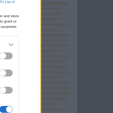
B’s List of
ert
Aurora
Austen
Austen-rajongók
Austerlitz
Avalon Bay
Avashti
Aveyard
Avix csapat
ad
Aya
Ázsia-saga
Az arc nélküli csapat
Az
er and store
chwitzi bába
Az égi hivatalnok áldása
Az
to grant or
dolláros ló
Az Egyesülés
Az éhezők viadala
Az
ed purposes
zaka hercege
Az első hangy háború
Az
szett flotta
Az északi erdő legendája
Az iskolai
latás nem játék!
Az Olimposz legyőzése
Az úri
rkefogó
Az utolsó huszonhét
Az utolsó ork
Az
lsó srácok
A Birodalom tengeri bártyái
A
oni kultiváció nagymestere
A farm ahol élünk
onosz Asszisztense
A híd királysága
A holló
A keresztapa örökében
A korona lovagjai
A
egő népe
A lista
A Madsen
A mágia árnyalatai
A
ia rabjai
A mély dala
A nyertes trilógia
A
l fiai
A polip
A róka árnya
A sivatag lázadója
zerelem egyenlete
A szerencsejáték szabályai
A
lő boszorkánya
A tacskó Pradát visel
A világ 7
dája
A Yellowstone alfahímjei
A zsarnokság
a
B.Czakó
Baár
Babilon Kiadó
Babits-
lkosságok
Babusz Bt.
Baccalario
Baccomo