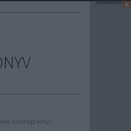
ÖNYV
nden napra egy könyv