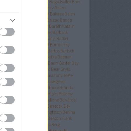
ckman
Baehr
Bagdy
Baggot
Bagó
Bailey
Bain
nokok
Baker
Bakkeid
Bakóczy
Bakos
atoni krimik
Baldacci
Baldini
Baldree
Balen
nt Erika
Ballard
Ballingrud
Balzac
Banda
hidi
Banks
Bányai
Bán Mór
Baráth Katalin
áth Viktória
Barátnak tartalak
Barbara
clay
Bardugo
Baricco
Bárkányi
Barker
log
Barnard
Barnes
Barnhill
Barnóczky
on
Barreau
Barron
Bartha
Bartos
Bartsch
tz
Basa Katalin
Bast
Bates
Batka
Batman
ténetek
Bauer
Bauermeister
Baum
Baxter
Bay
ard
Bazterrica
Beagle
Beard
Bear Grylls
ton
Beatrice Hyde-Clare kisasszony esetei
riz Williams
Beaumont
BeauSeigneur
cher Stowe
Beer
Behling
Belfoure
Belinda
xandra
Belinda Bauer
Bell
Bellairs
Bellamy
ek
Belle
Bellinger-nővérek
Bellone
Belvárosi
k
Benchley
Bencze
Bendis
Benedek Elek
edek Szabolcs
Benedict
Bengtsson
Benina
ioff
Benkő
Bennett
Bensen
Benton Frank
yák
Ben Elton
Berényi
Berest
Berg
ger&Blom
Bergh
Bergstrom
Berg Judit