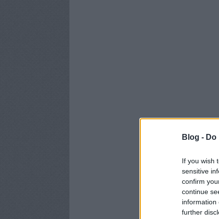
Blog -
Do 
If you wish 
sensitive in
confirm you
continue se
information 
further disc