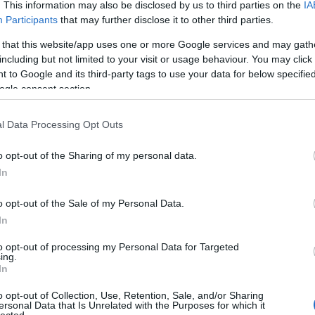
. This information may also be disclosed by us to third parties on the
IA
Aub
Participants
that may further disclose it to other third parties.
Aux
Aw
 that this website/app uses one or more Google services and may gath
aus
including but not limited to your visit or usage behaviour. You may click 
egy
 to Google and its third-party tags to use your data for below specifi
éjs
ogle consent section.
elve
zak
l Data Processing Opt Outs
csi
uto
o opt-out of the Sharing of my personal data.
dém
A G
In
jele
lev
o opt-out of the Sale of my Personal Data.
mág
In
poko
A s
to opt-out of processing my Personal Data for Targeted
ing.
sző
In
cso
kor
o opt-out of Collection, Use, Retention, Sale, and/or Sharing
gyi
ersonal Data that Is Unrelated with the Purposes for which it
lected.