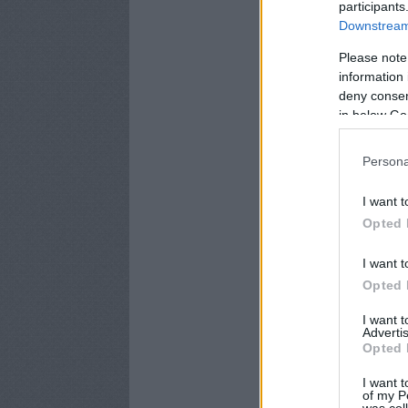
participants
Downstream 
Please note
information 
deny consent
in below Go
Persona
I want t
Opted 
I want t
Opted 
I want 
Advertis
Opted 
I want t
of my P
was col