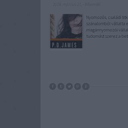
2018. március 21.
-
BBerni86
Nyomozós, családi titk
szánalomból vállalta e
magánnyomozói vállalk
tudomást szerez a bete