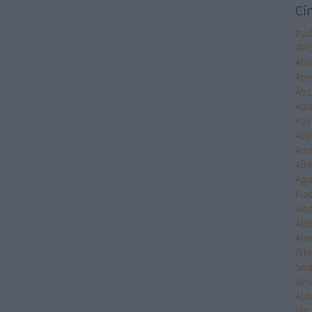
Cí
#su
4M
Aba
Abe
Abs
Ad
Kay
Adj
Ado
Afr
Agu
Kia
Alb
Ald
Ale
Whi
Smi
Álm
Alst
ját