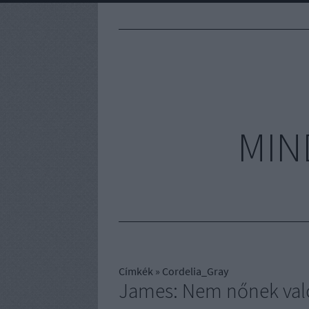
MIN
Címkék
»
Cordelia_Gray
James: Nem nőnek val