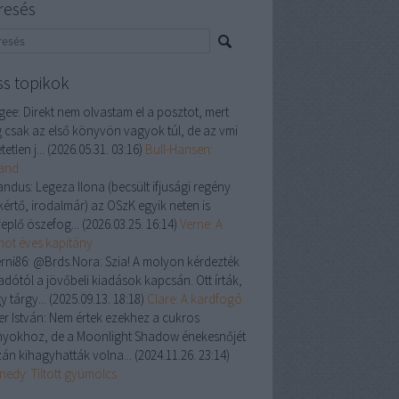
resés
ss topikok
gee:
Direkt nem olvastam el a posztot, mert
 csak az első könyvön vagyok túl, de az vmi
tetlen j...
(
2026.05.31. 03:16
)
Bull-Hansen:
land
andus:
Legeza Ilona (becsült ifjusági regény
kértő, irodalmár) az OSzK egyik neten is
replő öszefog...
(
2026.03.25. 16:14
)
Verne: A
enöt éves kapitány
rni86:
@Brds.Nora: Szia! A molyon kérdezték
adótól a jövőbeli kiadások kapcsán. Ott írták,
y tárgy...
(
2025.09.13. 18:18
)
Clare: A kardfogó
er István:
Nem értek ezekhez a cukros
nyokhoz, de a Moonlight Shadow énekesnőjét
zán kihagyhatták volna...
(
2024.11.26. 23:14
)
nedy: Tiltott gyümölcs