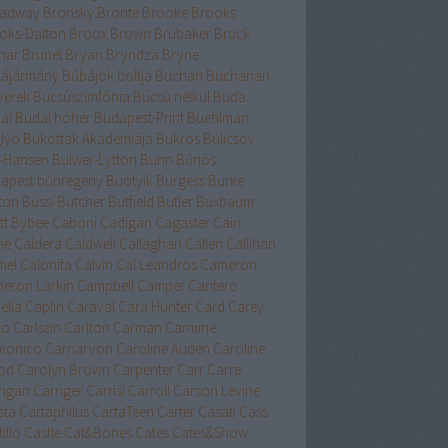
adway
Bronsky
Bronte
Brooke
Brooks
oks-Dalton
Broox
Brown
Brubaker
Bruck
nar
Brunel
Bryan
Bryndza
Bryne
ájármány
Bűbájok boltja
Buchan
Buchanan
vérek
Búcsúszimfónia
Búcsú nélkül
Buda
ai
Budai hóhér
Budapest-Print
Buehlman
lyó
Bukottak Akadémiája
Bukros
Bulicsov
l-Hansen
Bulwer-Lytton
Bunn
Bűnös
apest
bűnregény
Buótyik
Burgess
Burke
ton
Bussi
Butcher
Butfield
Butler
Buxbaum
tt
Bybee
Caboni
Cadigan
Cagaster
Cain
ne
Caldera
Caldwell
Callaghan
Callen
Callihan
mel
Calonita
Calvin
Cal Leandros
Cameron
eron Larkin
Campbell
Camper
Cantero
ella
Caplin
Caraval
Cara Hunter
Card
Carey
lo
Carlson
Carlton
Carman
Carmine
monico
Carnarvon
Caroline Auden
Caroline
od
Carolyn Brown
Carpenter
Carr
Carre
rigan
Carriger
Carrisi
Carroll
Carson Levine
sta
Cartaphilus
CartaTeen
Carter
Casati
Cass
illo
Castle
Cat&Bones
Cates
Cates&Show