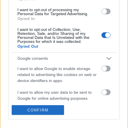
háborúkat, és húsbavágó képet fest arról, hogy…
I want to opt-out of processing my
Personal Data for Targeted Advertising.
Opted In
I want to opt-out of Collection, Use,
Retention, Sale, and/or Sharing of my
Personal Data that Is Unrelated with the
Purposes for which it was collected.
Opted Out
Google consents
I want to allow Google to enable storage
related to advertising like cookies on web or
device identifiers in apps.
I want to allow my user data to be sent to
Google for online advertising purposes.
Cserháti: A Sellő titka
I want to allow Google to send me
CONFIRM
BBerni86
•
2020. június 26.
0
personalized advertising.
I want to allow Google to enable storage