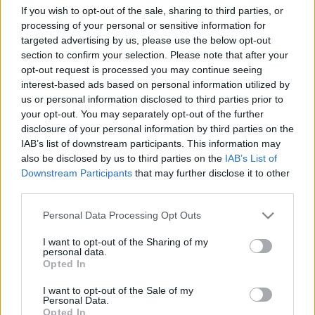
If you wish to opt-out of the sale, sharing to third parties, or
processing of your personal or sensitive information for
targeted advertising by us, please use the below opt-out
section to confirm your selection. Please note that after your
opt-out request is processed you may continue seeing
interest-based ads based on personal information utilized by
us or personal information disclosed to third parties prior to
your opt-out. You may separately opt-out of the further
disclosure of your personal information by third parties on the
IAB’s list of downstream participants. This information may
also be disclosed by us to third parties on the
IAB’s List of
5 regény, amit el kell olvasnod
Downstream Participants
that may further disclose it to other
Történelmi krimik
third parties.
BBerni86
•
2020. június 30.
0
Please note that this website/app uses one or more Google
Personal Data Processing Opt Outs
services and may gather and store information including but
not limited to your visit or usage behaviour. You may click to
I want to opt-out of the Sharing of my
5: Cserháti: A Sellő titka – az alap a jelenben játszódó
personal data.
grant or deny consent to Google and its third-party tags to
krimi, melyben egy újonnan felállított életvédelmi
Opted In
use your data for below specified purposes in below Google
nyomozócsoport igyekszik egy gyilkosságsorozatot
consent section.
felderíteni, de a regény egyik fele történelmi
I want to opt-out of the Sale of my
Personal Data.
eseményeken alapul. Közelebb hozza a balkáni
Opted In