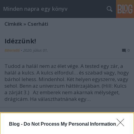
Minden napra egy könyv
Címkék
»
Cserháti
Idézzünk!
BBerni86
•
2020. július 01.
0
Tudod a halál nem az élet vége. A tested egy zár, a
halál a kulcs. A kulcs elfordul… és szabad vagy, hogy
bárhol lehess. Mindenhol. Két helyen egyszerre, vagy
sehol. Benn az univerzum háttérzajában. (Hill: Kulcs
a zárját 3.) Az emberek nem akarnak mélységet,
drágicám. Ha választhatnának egy…
Blog -
Do Not Process My Personal Information