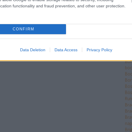
Ber
cation functionality and fraud prevention, and other user protection.
Bet
Bikk
Sza
CONFIRM
Bjö
Bla
Ble
Bó
Data Deletion
Data Access
Privacy Policy
Bok
Bo
boo
Boo
Bor
Bose
Bös
Run
Bra
Bra
Bra
nap
Bri