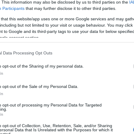
. This information may also be disclosed by us to third parties on the
IA
Aub
Participants
that may further disclose it to other third parties.
Aux
Aw
 that this website/app uses one or more Google services and may gath
aus
including but not limited to your visit or usage behaviour. You may click 
egy
 to Google and its third-party tags to use your data for below specifi
éjs
ogle consent section.
elve
zak
l Data Processing Opt Outs
csi
uto
o opt-out of the Sharing of my personal data.
dém
A G
In
jele
lev
o opt-out of the Sale of my Personal Data.
mág
In
poko
A s
to opt-out of processing my Personal Data for Targeted
ing.
sző
In
cso
kor
o opt-out of Collection, Use, Retention, Sale, and/or Sharing
gyi
ersonal Data that Is Unrelated with the Purposes for which it
lected.