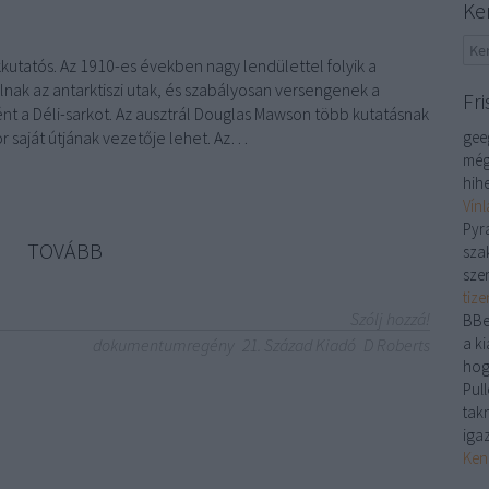
Ke
kkutatós. Az 1910-es években nagy lendülettel folyik a
ulnak az antarktiszi utak, és szabályosan versengenek a
Fri
ként a Déli-sarkot. Az ausztrál Douglas Mawson több kutatásnak
or saját útjának vezetője lehet. Az…
gee
még
hihe
Vín
Pyr
TOVÁBB
sza
sze
tiz
Szólj hozzá!
BBe
a ki
dokumentumregény
21. Század Kiadó
D Roberts
hog
Pull
tak
iga
Ken