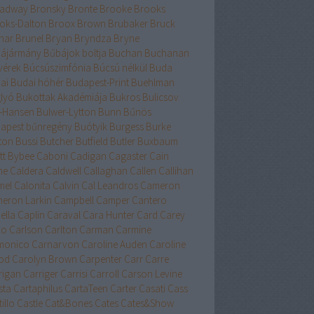
adway
Bronsky
Bronte
Brooke
Brooks
oks-Dalton
Broox
Brown
Brubaker
Bruck
nar
Brunel
Bryan
Bryndza
Bryne
ájármány
Bűbájok boltja
Buchan
Buchanan
vérek
Búcsúszimfónia
Búcsú nélkül
Buda
ai
Budai hóhér
Budapest-Print
Buehlman
lyó
Bukottak Akadémiája
Bukros
Bulicsov
l-Hansen
Bulwer-Lytton
Bunn
Bűnös
apest
bűnregény
Buótyik
Burgess
Burke
ton
Bussi
Butcher
Butfield
Butler
Buxbaum
tt
Bybee
Caboni
Cadigan
Cagaster
Cain
ne
Caldera
Caldwell
Callaghan
Callen
Callihan
mel
Calonita
Calvin
Cal Leandros
Cameron
eron Larkin
Campbell
Camper
Cantero
ella
Caplin
Caraval
Cara Hunter
Card
Carey
lo
Carlson
Carlton
Carman
Carmine
monico
Carnarvon
Caroline Auden
Caroline
od
Carolyn Brown
Carpenter
Carr
Carre
rigan
Carriger
Carrisi
Carroll
Carson Levine
sta
Cartaphilus
CartaTeen
Carter
Casati
Cass
illo
Castle
Cat&Bones
Cates
Cates&Show