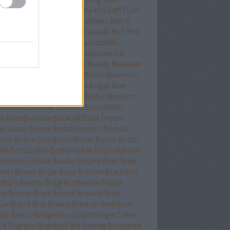
nard
Berry
Bessenyei
Bethany-Kris
Beth Flynn
űtészta Kiadó
Bevelstoke
Bhathena
Bierce
uri
Binge
Binnings Ewen
Bionauták
Bíró
Bíró
bolcs
Bishop
Bissell
Bjork
Björnsdóttir
rnstad
Bjrnasdóttir
Black
Blackhawk fiúk
ckhurst
Blaedel
Blaine
Blake
Blakely
Blakeslee
eker
Blish
Bliss
Bloch
Block
Bloom
Bluemoon
c
Bödőcs
Bodor
Body Count
Bogáti
Boie
or Pál
Bökös
Boland
Bolin
Bolton
Bomann
nd
Bónizs
Bonnier
Bonobó
Bookaholic
kazine
Bookline
BookSelf
Book Dreams
k Galaxy
Boone
Borbás
Borbíró Borbála
ison
Boriverzum
Borsa Brown
Borum
Bosch
lli
Bosszúállók
Bostoni bikák
Boszorkányok
zörményi
Boulle
Boulley
Bourne
Bow-Street
ners
Bowen
Boyer
Boza
Bracken
Brackston
dbury
Bradley
Bragi
Braithwaite
Brallier
nd
Brandy
Brant
Brasset
Braswell
Bratt
ver
Brecht
Bree
Breene
Brennan
Brett
Briar-
lók
Briar U
Bridgerton család
Bridget Collins
ght
Brighton
Brightwell
Brit Bennett
Broadbent