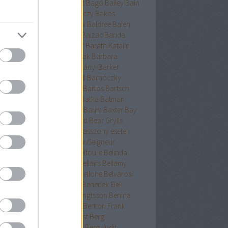
ckman
Baehr
Bagdy
Baggot
Bagó
Bailey
Bain
nokok
Baker
Bakkeid
Bakóczy
Bakos
atoni krimik
Baldacci
Baldini
Baldree
Balen
nt Erika
Ballard
Ballingrud
Balzac
Banda
hidi
Banks
Bányai
Bán Mór
Baráth Katalin
áth Viktória
Barátnak tartalak
Barbara
clay
Bardugo
Baricco
Bárkányi
Barker
log
Barnard
Barnes
Barnhill
Barnóczky
on
Barreau
Barron
Bartha
Bartos
Bartsch
tz
Basa Katalin
Bast
Bates
Batka
Batman
ténetek
Bauer
Bauermeister
Baum
Baxter
Bay
ard
Bazterrica
Beagle
Beard
Bear Grylls
ton
Beatrice Hyde-Clare kisasszony esetei
riz Williams
Beaumont
BeauSeigneur
cher Stowe
Beer
Behling
Belfoure
Belinda
xandra
Belinda Bauer
Bell
Bellairs
Bellamy
ek
Belle
Bellinger-nővérek
Bellone
Belvárosi
k
Benchley
Bencze
Bendis
Benedek Elek
edek Szabolcs
Benedict
Bengtsson
Benina
ioff
Benkő
Bennett
Bensen
Benton Frank
yák
Ben Elton
Berényi
Berest
Berg
ger&Blom
Bergh
Bergstrom
Berg Judit