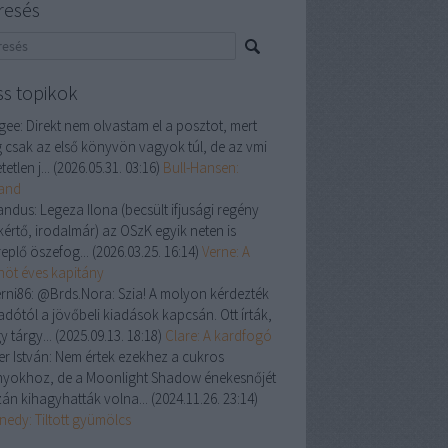
resés
ss topikok
gee:
Direkt nem olvastam el a posztot, mert
 csak az első könyvön vagyok túl, de az vmi
tetlen j...
(
2026.05.31. 03:16
)
Bull-Hansen:
land
andus:
Legeza Ilona (becsült ifjusági regény
kértő, irodalmár) az OSzK egyik neten is
replő öszefog...
(
2026.03.25. 16:14
)
Verne: A
enöt éves kapitány
rni86:
@Brds.Nora: Szia! A molyon kérdezték
adótól a jövőbeli kiadások kapcsán. Ott írták,
y tárgy...
(
2025.09.13. 18:18
)
Clare: A kardfogó
er István:
Nem értek ezekhez a cukros
nyokhoz, de a Moonlight Shadow énekesnőjét
zán kihagyhatták volna...
(
2024.11.26. 23:14
)
nedy: Tiltott gyümölcs