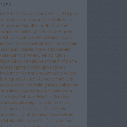
mkék
liLOVE
100
21. Század Kiadó
39 kulcs
44 fejezet
GY
5regény
7. cella
Aaron
Aaron Falk
Aarsen
 Könyvkiadó
Abbott
Abby
Abé
Ábel
Abel
rcrombie
Abnett
Abrams
Abszolút Könyvek
zolút Töri
Accardo
Acélököl
Aciman
Acton
ams
Adamson
Ádám és Lili
Adam Fawley
Adam
adaptáció
Addicted
Adele Parks
Adeyemi
ei-Brenyah
Adler
Adler-Olsen
Adlington
lfsson
Adrian
Ad Astra
Aeramentum
aforizma
ika Saga
Agatha Christie
Agave
Ágenda
irre
Ahnhem
Aichner
Ainsworth
akció
Akkord
dó
Akszjonov
Alapítók
Álarcok@ármányok
atrosz
Albert
Albertalli
Albright
Alcott
Alderman
erton
Alekszijevics
Alender
Aleva
Alexandra
x Cross
Alex Dahl
Alex Rider
Alex Stern
Alex
te
Alfa
Alfie
Alfon
Alger
Alien
Alison Weir
Ali
th
Alkomédia
Alkusz
Allain
Allen
Allende
odók
Álomcsapda
Álomgyár
Alpsten
Alsaid
erdal
Altaj
Altebrando
Alten
Alvilág
Alvilági
szmák
Alvilági románc
Amal
Ambrose
Ambrózy