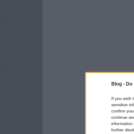
Blog -
Do 
If you wish 
sensitive in
confirm you
continue se
information 
further disc