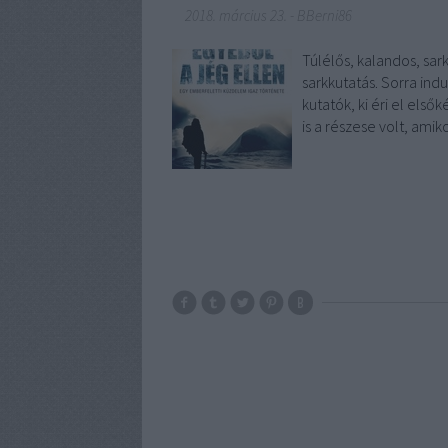
2018. március 23.
-
BBerni86
Túlélős, kalandos, sar
sarkkutatás. Sorra ind
kutatók, ki éri el első
is a részese volt, amik