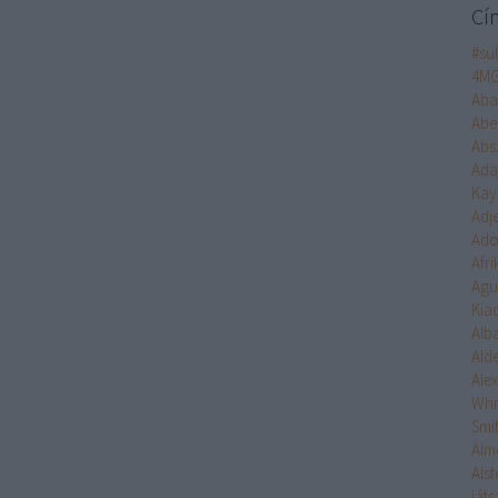
Cí
#su
4M
Aba
Abe
Abs
Ad
Kay
Adj
Ado
Afr
Agu
Kia
Alb
Ald
Ale
Whi
Smi
Álm
Alst
ját