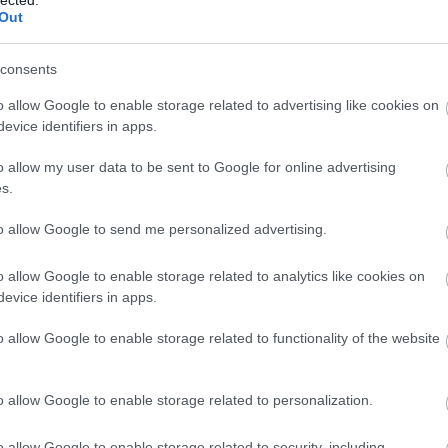
Ba
Out
Baj
Bal
Báli
consents
Bán
o allow Google to enable storage related to advertising like cookies on
Bar
evice identifiers in apps.
Bar
Bar
o allow my user data to be sent to Google for online advertising
Bar
s.
Bar
tör
to allow Google to send me personalized advertising.
Bay
Bea
o allow Google to enable storage related to analytics like cookies on
Beat
evice identifiers in apps.
Bee
Ale
o allow Google to enable storage related to functionality of the website
Cre
Deá
Ben
o allow Google to enable storage related to personalization.
Ben
Ben
Ber
o allow Google to enable storage related to security, including