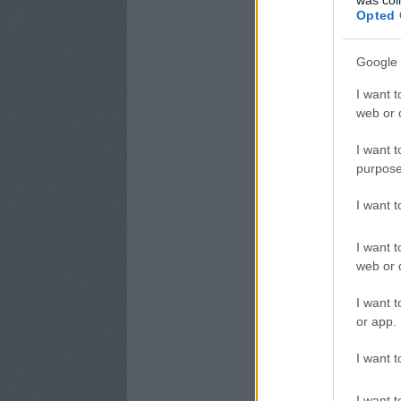
Opted 
Google 
I want t
web or d
I want t
purpose
I want 
I want t
web or d
I want t
or app.
I want t
I want t