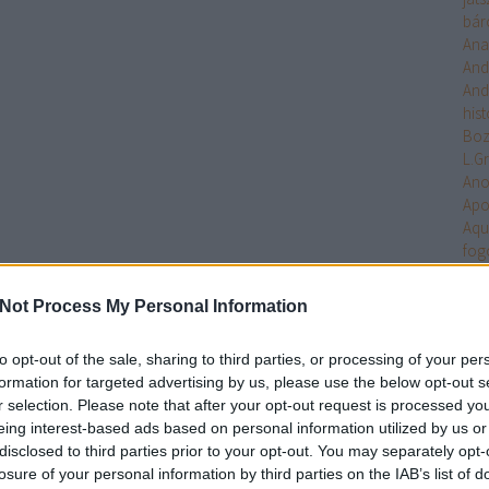
bár
Ana
And
And
hist
Bo
L.G
An
Apo
Aqu
fog
Arc
Ari
Not Process My Personal Information
Arm
Uni
to opt-out of the sale, sharing to third parties, or processing of your per
Ten
formation for targeted advertising by us, please use the below opt-out s
Asa
r selection. Please note that after your opt-out request is processed y
Ash
eing interest-based ads based on personal information utilized by us or
Aste
disclosed to third parties prior to your opt-out. You may separately opt-
Atla
losure of your personal information by third parties on the IAB’s list of
Atta