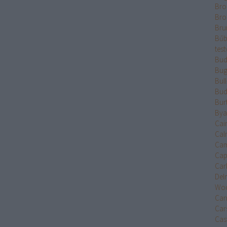
Bro
Bro
Bru
Bűb
test
Bud
Bug
Bul
Bud
Bur
Bya
Cai
Cal
Cam
Cap
Car
Del
Wo
Car
Car
Cast