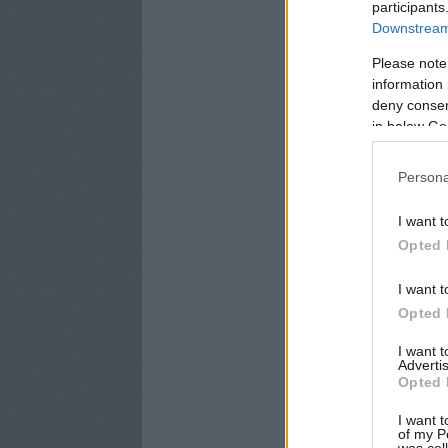
participants
Downstream 
Please note
information 
deny consent
in below Go
Persona
I want t
Opted 
I want t
Opted 
I want 
Advertis
Opted 
I want t
of my P
was col