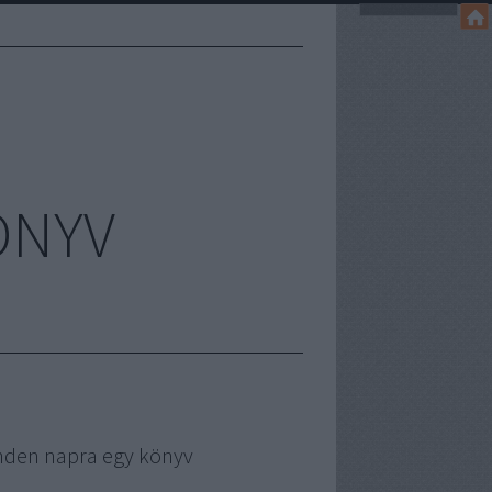
ÖNYV
nden napra egy könyv