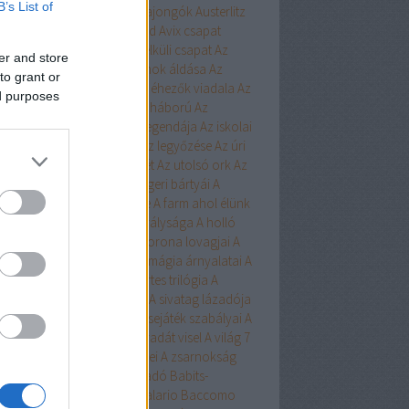
B’s List of
ert
Aurora
Austen
Austen-rajongók
Austerlitz
Avalon Bay
Avashti
Aveyard
Avix csapat
ad
Aya
Ázsia-saga
Az arc nélküli csapat
Az
er and store
chwitzi bába
Az égi hivatalnok áldása
Az
to grant or
dolláros ló
Az Egyesülés
Az éhezők viadala
Az
ed purposes
zaka hercege
Az első hangy háború
Az
szett flotta
Az északi erdő legendája
Az iskolai
latás nem játék!
Az Olimposz legyőzése
Az úri
rkefogó
Az utolsó huszonhét
Az utolsó ork
Az
lsó srácok
A Birodalom tengeri bártyái
A
oni kultiváció nagymestere
A farm ahol élünk
onosz Asszisztense
A híd királysága
A holló
A keresztapa örökében
A korona lovagjai
A
egő népe
A lista
A Madsen
A mágia árnyalatai
A
ia rabjai
A mély dala
A nyertes trilógia
A
l fiai
A polip
A róka árnya
A sivatag lázadója
zerelem egyenlete
A szerencsejáték szabályai
A
lő boszorkánya
A tacskó Pradát visel
A világ 7
dája
A Yellowstone alfahímjei
A zsarnokság
a
B.Czakó
Baár
Babilon Kiadó
Babits-
lkosságok
Babusz Bt.
Baccalario
Baccomo