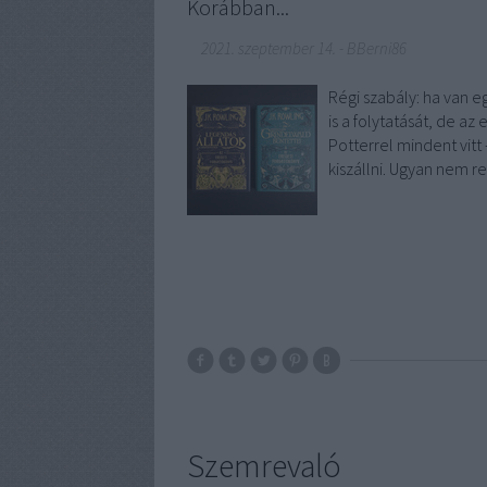
Korábban...
2021. szeptember 14.
-
BBerni86
Régi szabály: ha van 
is a folytatását, de az
Potterrel mindent vit
kiszállni. Ugyan nem 
Szemrevaló