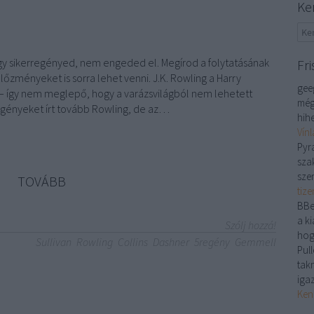
Ke
egy sikerregényed, nem engeded el. Megírod a folytatásának
Fri
 előzményeket is sorra lehet venni. J.K. Rowling a Harry
gee
t – így nem meglepő, hogy a varázsvilágból nem lehetett
még
regényeket írt tovább Rowling, de az…
hihe
Vín
Pyr
sza
sze
TOVÁBB
tiz
BBe
a ki
Szólj hozzá!
hog
Sullivan
Rowling
Collins
Dashner
5regény
Gemmell
Pull
tak
iga
Ken