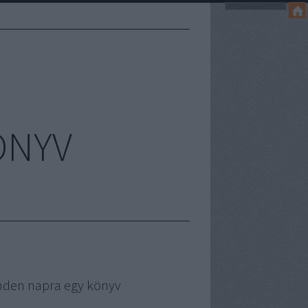
ÖNYV
nden napra egy könyv