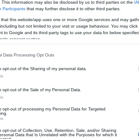
. This information may also be disclosed by us to third parties on the
IA
Aub
Participants
that may further disclose it to other third parties.
Aux
Aw
 that this website/app uses one or more Google services and may gath
aus
including but not limited to your visit or usage behaviour. You may click 
egy
 to Google and its third-party tags to use your data for below specifi
éjs
ogle consent section.
elve
, kalandos, virtuális valóságos. Kaine terve
zak
nik. Az emberek helyét elkezdik átvenni a tangensek, ami
l Data Processing Opt Outs
csi
tai igyekeznek tenni. El is jutnak a kaptárhoz Michael régi
uto
l, akik szintén Kaine megállítására tették fel…
o opt-out of the Sharing of my personal data.
dém
A G
In
jele
lev
o opt-out of the Sale of my Personal Data.
mág
In
TOVÁBB
poko
A s
to opt-out of processing my Personal Data for Targeted
ing.
sző
In
Szólj hozzá!
cso
sci-fi
ifjúsági
kalandos
Cartaphilus
Dashner
kor
o opt-out of Collection, Use, Retention, Sale, and/or Sharing
gyi
ersonal Data that Is Unrelated with the Purposes for which it
lected.