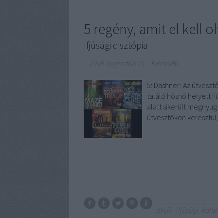
5 regény, amit el kell 
Ifjúsági disztópia
2018. augusztus 21.
-
BBerni86
5: Dashner: Az útvesztő
találó hősnő helyett fi
alatt sikerült megnyug
útvesztőkön keresztül,
akció
ifjúsági
kala