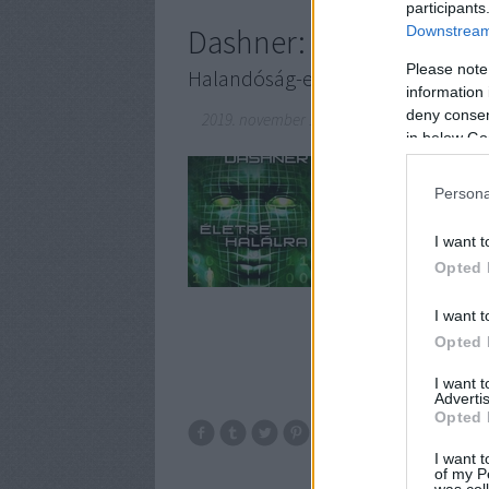
participants
Dashner: Életre-halálra
Downstream 
Please note
Halandóság-elv 3.
information 
deny consent
2019. november 12.
-
BBerni86
in below Go
Összeesküvés elméletes
megállíthatatlannak tű
Persona
ellen Michael és a bará
barátainak segítségéve
I want t
Opted 
I want t
Opted 
I want 
Advertis
Opted 
I want t
of my P
was col