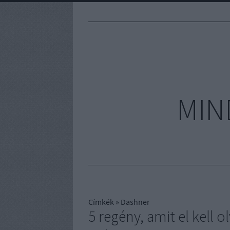
MIN
Címkék
»
Dashner
5 regény, amit el kell 