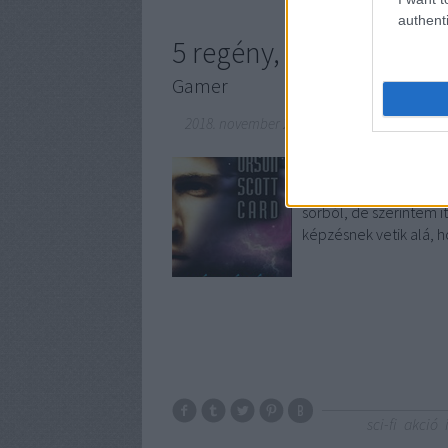
authenti
5 regény, amit el kell 
Gamer
2018. november 27.
-
BBerni86
Vagyis olyan regények 
valóság, a gamer lét és
sorból, de szerintem i
képzésnek vetik alá, 
sci-fi
akció