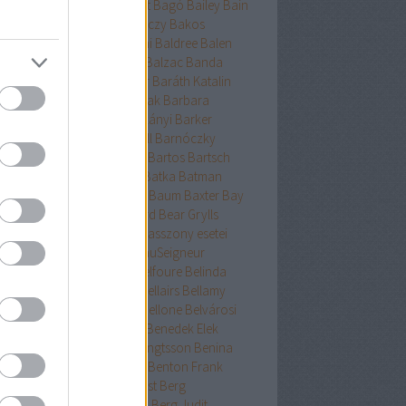
ckman
Baehr
Bagdy
Baggot
Bagó
Bailey
Bain
nokok
Baker
Bakkeid
Bakóczy
Bakos
atoni krimik
Baldacci
Baldini
Baldree
Balen
nt Erika
Ballard
Ballingrud
Balzac
Banda
hidi
Banks
Bányai
Bán Mór
Baráth Katalin
áth Viktória
Barátnak tartalak
Barbara
clay
Bardugo
Baricco
Bárkányi
Barker
log
Barnard
Barnes
Barnhill
Barnóczky
on
Barreau
Barron
Bartha
Bartos
Bartsch
tz
Basa Katalin
Bast
Bates
Batka
Batman
ténetek
Bauer
Bauermeister
Baum
Baxter
Bay
ard
Bazterrica
Beagle
Beard
Bear Grylls
ton
Beatrice Hyde-Clare kisasszony esetei
riz Williams
Beaumont
BeauSeigneur
cher Stowe
Beer
Behling
Belfoure
Belinda
xandra
Belinda Bauer
Bell
Bellairs
Bellamy
ek
Belle
Bellinger-nővérek
Bellone
Belvárosi
k
Benchley
Bencze
Bendis
Benedek Elek
edek Szabolcs
Benedict
Bengtsson
Benina
ioff
Benkő
Bennett
Bensen
Benton Frank
yák
Ben Elton
Berényi
Berest
Berg
ger&Blom
Bergh
Bergstrom
Berg Judit