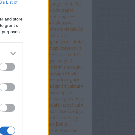
B’s List of
ert
Aurora
Austen
Austen-rajongók
Austerlitz
Avalon Bay
Avashti
Aveyard
Avix csapat
ad
Aya
Ázsia-saga
Az arc nélküli csapat
Az
er and store
chwitzi bába
Az égi hivatalnok áldása
Az
to grant or
dolláros ló
Az Egyesülés
Az éhezők viadala
Az
ed purposes
zaka hercege
Az első hangy háború
Az
szett flotta
Az északi erdő legendája
Az iskolai
latás nem játék!
Az Olimposz legyőzése
Az úri
rkefogó
Az utolsó huszonhét
Az utolsó ork
Az
lsó srácok
A Birodalom tengeri bártyái
A
oni kultiváció nagymestere
A farm ahol élünk
onosz Asszisztense
A híd királysága
A holló
A keresztapa örökében
A korona lovagjai
A
egő népe
A lista
A Madsen
A mágia árnyalatai
A
ia rabjai
A mély dala
A nyertes trilógia
A
l fiai
A polip
A róka árnya
A sivatag lázadója
zerelem egyenlete
A szerencsejáték szabályai
A
lő boszorkánya
A tacskó Pradát visel
A világ 7
dája
A Yellowstone alfahímjei
A zsarnokság
a
B.Czakó
Baár
Babilon Kiadó
Babits-
lkosságok
Babusz Bt.
Baccalario
Baccomo