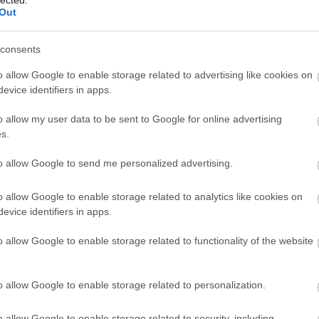
Ba
Out
Baj
olvasnod
Bal
Báli
consents
Bán
o allow Google to enable storage related to advertising like cookies on
Bar
evice identifiers in apps.
Bar
Bar
ökéletes izé - feltűnt egy szobor. Elsőre azt hitték, egy
o allow my user data to be sent to Google for online advertising
Bar
 van belőle. Reagál bizonyos dolgokra. Miközben hősnőnk
s.
Bar
a megoldáshoz, láthatjuk, a népszerűség mit tesz a
tör
euvel: Alvó óriások…
to allow Google to send me personalized advertising.
Bay
Bea
o allow Google to enable storage related to analytics like cookies on
Beat
evice identifiers in apps.
Bee
Ale
TOVÁBB
o allow Google to enable storage related to functionality of the website
Cre
Deá
Ben
Szólj hozzá!
o allow Google to enable storage related to personalization.
Ben
an Brown
Ernest Cline
Dashner
Hank Green
5regény
Neuvel
Ben
Ber
o allow Google to enable storage related to security, including