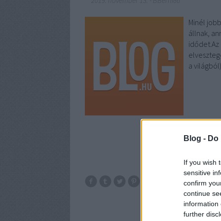
2019. november 13.
-
BBerni86
Minél job
állnak, an
idődet.Az
elvesztege
a világbó
Blog -
Do 
If you wish 
sensitive in
confirm you
Idézet
Joann
continue se
information 
further disc