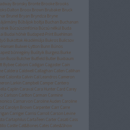
adway
Bronsky
Bronte
Brooke
Brooks
oks-Dalton
Broox
Brown
Brubaker
Bruck
nar
Brunel
Bryan
Bryndza
Bryne
ájármány
Bűbájok boltja
Buchan
Buchanan
vérek
Búcsúszimfónia
Búcsú nélkül
Buda
ai
Budai hóhér
Budapest-Print
Buehlman
lyó
Bukottak Akadémiája
Bukros
Bulicsov
l-Hansen
Bulwer-Lytton
Bunn
Bűnös
apest
bűnregény
Buótyik
Burgess
Burke
ton
Bussi
Butcher
Butfield
Butler
Buxbaum
tt
Bybee
Caboni
Cadigan
Cagaster
Cain
ne
Caldera
Caldwell
Callaghan
Callen
Callihan
mel
Calonita
Calvin
Cal Leandros
Cameron
eron Larkin
Campbell
Camper
Cantero
ella
Caplin
Caraval
Cara Hunter
Card
Carey
lo
Carlson
Carlton
Carman
Carmine
monico
Carnarvon
Caroline Auden
Caroline
od
Carolyn Brown
Carpenter
Carr
Carre
rigan
Carriger
Carrisi
Carroll
Carson Levine
sta
Cartaphilus
CartaTeen
Carter
Casati
Cass
illo
Castle
Cat&Bones
Cates
Cates&Show