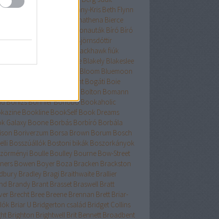
nard
Berry
Bessenyei
Bethany-Kris
Beth Flynn
űtészta Kiadó
Bevelstoke
Bhathena
Bierce
uri
Binge
Binnings Ewen
Bionauták
Bíró
Bíró
bolcs
Bishop
Bissell
Bjork
Björnsdóttir
rnstad
Bjrnasdóttir
Black
Blackhawk fiúk
ckhurst
Blaedel
Blaine
Blake
Blakely
Blakeslee
eker
Blish
Bliss
Bloch
Block
Bloom
Bluemoon
c
Bödőcs
Bodor
Body Count
Bogáti
Boie
or Pál
Bökös
Boland
Bolin
Bolton
Bomann
nd
Bónizs
Bonnier
Bonobó
Bookaholic
kazine
Bookline
BookSelf
Book Dreams
k Galaxy
Boone
Borbás
Borbíró Borbála
ison
Boriverzum
Borsa Brown
Borum
Bosch
lli
Bosszúállók
Bostoni bikák
Boszorkányok
zörményi
Boulle
Boulley
Bourne
Bow-Street
ners
Bowen
Boyer
Boza
Bracken
Brackston
dbury
Bradley
Bragi
Braithwaite
Brallier
nd
Brandy
Brant
Brasset
Braswell
Bratt
ver
Brecht
Bree
Breene
Brennan
Brett
Briar-
lók
Briar U
Bridgerton család
Bridget Collins
ght
Brighton
Brightwell
Brit Bennett
Broadbent