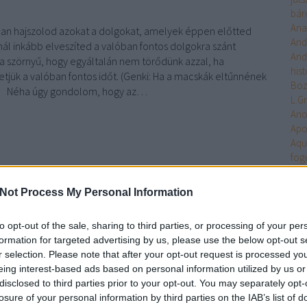
bár
Ana
ban hajszolod azokat a dolgokat, amelyek éppen előtted
And
nál inkább elveszíted a valóban fontos dolgokra szánt
And
 a szörnyű, hogy egyáltalán nem törődünk azzal, ha
hist
tjük a valóban fontos időt. (Genki: Ha a macskák eltűnnének
Bo
l) Néha úgy gondolom, hogy az…
L.G
An
Apo
Aqu
fog
Arc
Ari
Not Process My Personal Information
TOVÁBB
Arm
Uni
to opt-out of the sale, sharing to third parties, or processing of your per
Ten
formation for targeted advertising by us, please use the below opt-out s
Asa
Szólj hozzá!
r selection. Please note that after your opt-out request is processed y
Ash
e Harris
Gaiman
Sanderson
Dashner
Zentner
Owens
Genki
eing interest-based ads based on personal information utilized by us or
Aste
Strohm
disclosed to third parties prior to your opt-out. You may separately opt-
Atla
losure of your personal information by third parties on the IAB’s list of
Atta