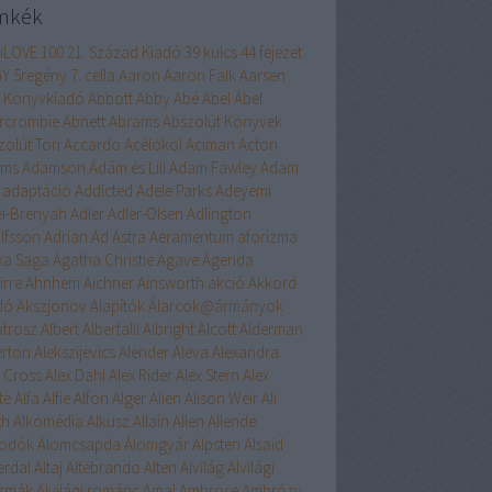
mkék
liLOVE
100
21. Század Kiadó
39 kulcs
44 fejezet
GY
5regény
7. cella
Aaron
Aaron Falk
Aarsen
 Könyvkiadó
Abbott
Abby
Abé
Abel
Ábel
rcrombie
Abnett
Abrams
Abszolút Könyvek
zolút Töri
Accardo
Acélököl
Aciman
Acton
ams
Adamson
Ádám és Lili
Adam Fawley
Adam
adaptáció
Addicted
Adele Parks
Adeyemi
ei-Brenyah
Adler
Adler-Olsen
Adlington
lfsson
Adrian
Ad Astra
Aeramentum
aforizma
ika Saga
Agatha Christie
Agave
Ágenda
irre
Ahnhem
Aichner
Ainsworth
akció
Akkord
dó
Akszjonov
Alapítók
Álarcok@ármányok
atrosz
Albert
Albertalli
Albright
Alcott
Alderman
erton
Alekszijevics
Alender
Aleva
Alexandra
x Cross
Alex Dahl
Alex Rider
Alex Stern
Alex
te
Alfa
Alfie
Alfon
Alger
Alien
Alison Weir
Ali
th
Alkomédia
Alkusz
Allain
Allen
Allende
odók
Álomcsapda
Álomgyár
Alpsten
Alsaid
erdal
Altaj
Altebrando
Alten
Alvilág
Alvilági
szmák
Alvilági románc
Amal
Ambrose
Ambrózy