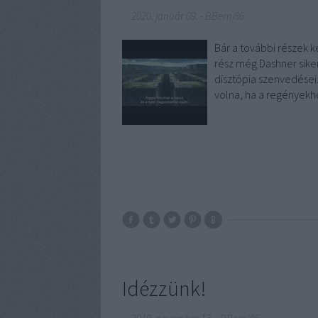
2020. január 09.
-
BBerni86
Bár a további részek 
rész még Dashner siker
disztópia szenvedései.
volna, ha a regényekhe
Idézzünk!