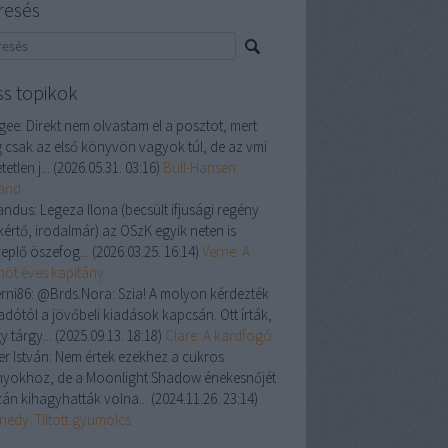
resés
ss topikok
gee:
Direkt nem olvastam el a posztot, mert
 csak az első könyvön vagyok túl, de az vmi
tetlen j...
(
2026.05.31. 03:16
)
Bull-Hansen:
land
andus:
Legeza Ilona (becsült ifjusági regény
kértő, irodalmár) az OSzK egyik neten is
replő öszefog...
(
2026.03.25. 16:14
)
Verne: A
enöt éves kapitány
rni86:
@Brds.Nora: Szia! A molyon kérdezték
adótól a jövőbeli kiadások kapcsán. Ott írták,
y tárgy...
(
2025.09.13. 18:18
)
Clare: A kardfogó
er István:
Nem értek ezekhez a cukros
nyokhoz, de a Moonlight Shadow énekesnőjét
zán kihagyhatták volna...
(
2024.11.26. 23:14
)
nedy: Tiltott gyümölcs