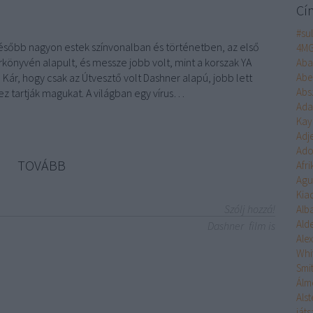
Cí
#su
később nagyon estek színvonalban és történetben, az első
4M
könyvén alapult, és messze jobb volt, mint a korszak YA
Aba
 Kár, hogy csak az Útvesztő volt Dashner alapú, jobb lett
Abe
Abs
z tartják magukat. A világban egy vírus…
Ad
Kay
Adj
Ado
TOVÁBB
Afr
Agu
Kia
Szólj hozzá!
Alb
Ald
Dashner
film is
Ale
Whi
Smi
Álm
Alst
ját