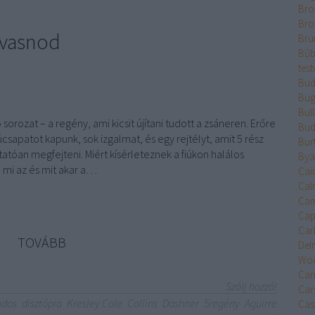
Bro
Bro
olvasnod
Bru
Bűb
test
Bud
Bug
Bul
 sorozat – a regény, ami kicsit újítani tudott a zsáneren. Erőre
Bud
úcsapatot kapunk, sok izgalmat, és egy rejtélyt, amit 5 rész
Bur
tatóan megfejteni. Miért kísérleteznek a fiúkon halálos
Bya
 mi az és mit akar a…
Cai
Cal
Cam
Cap
Car
TOVÁBB
Del
Wo
Car
Szólj hozzá!
Car
ndos
disztópia
Kresley Cole
Collins
Dashner
5regény
Aguirre
Cast