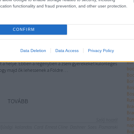
Ber
cation functionality and fraud prevention, and other user protection.
Bet
olvasnod
Bikk
Sza
CONFIRM
Bjö
Bla
Ble
Bó
jönnek, amelyben a számítógépes játékok, a virtuális
Data Deletion
Data Access
Privacy Policy
Bok
 világ a téma. 5: Card: Végjáték - egy nagyon kicsit kilóg a
Bo
tt a helye. Ebben a regényben a zseni gyerekeket különleges
boo
hogy majd ők lehessenek a Földre…
Boo
Bor
Bose
Bös
TOVÁBB
Run
Bra
Bra
Bra
Szólj hozzá!
nap
ifjúsági
kalandos
Card
Ernest Cline
Dashner
Soes
Poznanski
Bri