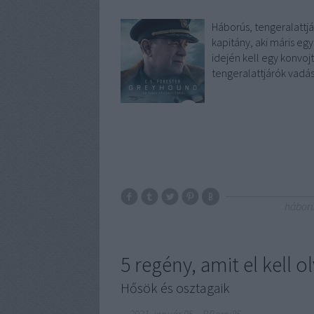
Háborús, tengeralattjá
kapitány, aki máris egy
idején kell egy konvoj
tengeralattjárók vadá
hábor
5 regény, amit el kell 
Hősök és osztagaik