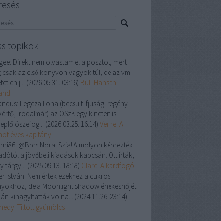
resés
ss topikok
gee:
Direkt nem olvastam el a posztot, mert
 csak az első könyvön vagyok túl, de az vmi
tetlen j...
(
2026.05.31. 03:16
)
Bull-Hansen:
land
andus:
Legeza Ilona (becsült ifjusági regény
kértő, irodalmár) az OSzK egyik neten is
replő öszefog...
(
2026.03.25. 16:14
)
Verne: A
enöt éves kapitány
rni86:
@Brds.Nora: Szia! A molyon kérdezték
adótól a jövőbeli kiadások kapcsán. Ott írták,
y tárgy...
(
2025.09.13. 18:18
)
Clare: A kardfogó
er István:
Nem értek ezekhez a cukros
nyokhoz, de a Moonlight Shadow énekesnőjét
zán kihagyhatták volna...
(
2024.11.26. 23:14
)
nedy: Tiltott gyümölcs