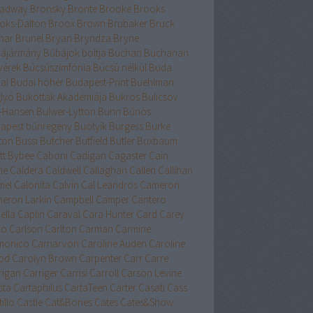
adway
Bronsky
Bronte
Brooke
Brooks
oks-Dalton
Broox
Brown
Brubaker
Bruck
nar
Brunel
Bryan
Bryndza
Bryne
ájármány
Bűbájok boltja
Buchan
Buchanan
vérek
Búcsúszimfónia
Búcsú nélkül
Buda
ai
Budai hóhér
Budapest-Print
Buehlman
lyó
Bukottak Akadémiája
Bukros
Bulicsov
l-Hansen
Bulwer-Lytton
Bunn
Bűnös
apest
bűnregény
Buótyik
Burgess
Burke
ton
Bussi
Butcher
Butfield
Butler
Buxbaum
tt
Bybee
Caboni
Cadigan
Cagaster
Cain
ne
Caldera
Caldwell
Callaghan
Callen
Callihan
mel
Calonita
Calvin
Cal Leandros
Cameron
eron Larkin
Campbell
Camper
Cantero
ella
Caplin
Caraval
Cara Hunter
Card
Carey
lo
Carlson
Carlton
Carman
Carmine
monico
Carnarvon
Caroline Auden
Caroline
od
Carolyn Brown
Carpenter
Carr
Carre
rigan
Carriger
Carrisi
Carroll
Carson Levine
sta
Cartaphilus
CartaTeen
Carter
Casati
Cass
illo
Castle
Cat&Bones
Cates
Cates&Show