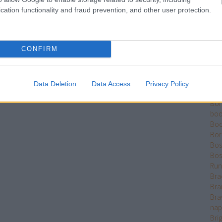
Ber
cation functionality and fraud prevention, and other user protection.
Bet
Bikk
Sza
CONFIRM
Bjö
Bla
Ble
Bó
Data Deletion
Data Access
Privacy Policy
Bok
Bo
boo
Boo
Bor
Bose
Bös
Run
Bra
Bra
Bra
nap
Bri