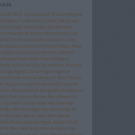
mkék
liLOVE
100
21. Század Kiadó
39 kulcs
44 fejezet
GY
5regény
7. cella
Aaron
Aaron Falk
Aarsen
 Könyvkiadó
Abbott
Abby
Abé
Ábel
Abel
rcrombie
Abnett
Abrams
Abszolút Könyvek
zolút Töri
Accardo
Acélököl
Aciman
Acton
ams
Adamson
Ádám és Lili
Adam Fawley
Adam
adaptáció
Addicted
Adele Parks
Adeyemi
ei-Brenyah
Adler
Adler-Olsen
Adlington
lfsson
Adrian
Ad Astra
Aeramentum
aforizma
ika Saga
Agatha Christie
Agave
Ágenda
irre
Ahnhem
Aichner
Ainsworth
akció
Akkord
dó
Akszjonov
Alapítók
Álarcok@ármányok
atrosz
Albert
Albertalli
Albright
Alcott
Alderman
erton
Alekszijevics
Alender
Aleva
Alexandra
x Cross
Alex Dahl
Alex Rider
Alex Stern
Alex
te
Alfa
Alfie
Alfon
Alger
Alien
Alison Weir
Ali
th
Alkomédia
Alkusz
Allain
Allen
Allende
odók
Álomcsapda
Álomgyár
Alpsten
Alsaid
erdal
Altaj
Altebrando
Alten
Alvilág
Alvilági
szmák
Alvilági románc
Amal
Ambrose
Ambrózy