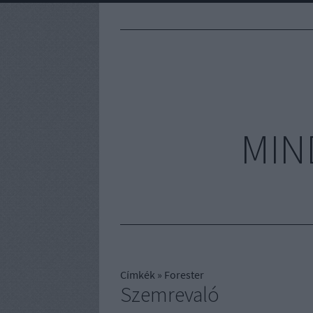
MIN
Címkék
»
Forester
Szemrevaló