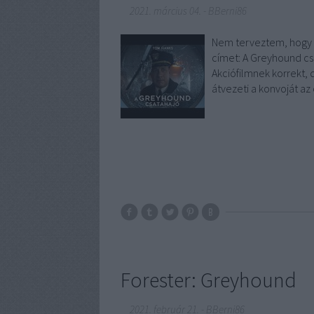
2021. március 04.
-
BBerni86
Nem terveztem, hogy e
címet: A Greyhound cs
Akciófilmnek korrekt,
átvezeti a konvoját 
Forester: Greyhound
2021. február 21.
-
BBerni86