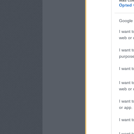
Opted 
Google 
I want t
web or d
I want t
purpose
I want 
I want t
web or d
I want t
or app.
I want t
I want t