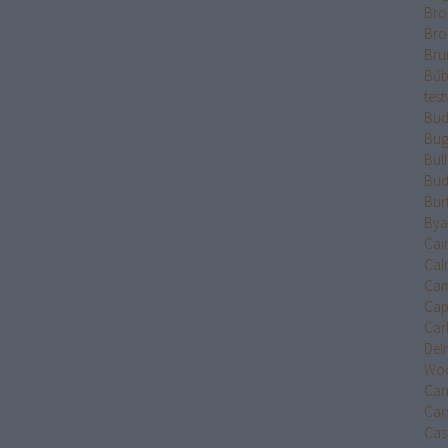
Bro
Bro
Bru
Bűb
test
Bud
Bug
Bul
Bud
Bur
Bya
Cai
Cal
Cam
Cap
Car
Del
Wo
Car
Car
Cast