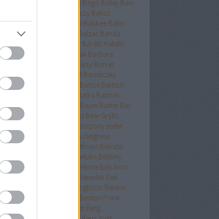
ckman
Baehr
Bagdy
Baggot
Bagó
Bailey
Bain
nokok
Baker
Bakkeid
Bakóczy
Bakos
atoni krimik
Baldacci
Baldini
Baldree
Balen
nt Erika
Ballard
Ballingrud
Balzac
Banda
hidi
Banks
Bányai
Bán Mór
Baráth Katalin
áth Viktória
Barátnak tartalak
Barbara
clay
Bardugo
Baricco
Bárkányi
Barker
log
Barnard
Barnes
Barnhill
Barnóczky
on
Barreau
Barron
Bartha
Bartos
Bartsch
tz
Basa Katalin
Bast
Bates
Batka
Batman
ténetek
Bauer
Bauermeister
Baum
Baxter
Bay
ard
Bazterrica
Beagle
Beard
Bear Grylls
ton
Beatrice Hyde-Clare kisasszony esetei
riz Williams
Beaumont
BeauSeigneur
cher Stowe
Beer
Behling
Belfoure
Belinda
xandra
Belinda Bauer
Bell
Bellairs
Bellamy
ek
Belle
Bellinger-nővérek
Bellone
Belvárosi
k
Benchley
Bencze
Bendis
Benedek Elek
edek Szabolcs
Benedict
Bengtsson
Benina
ioff
Benkő
Bennett
Bensen
Benton Frank
yák
Ben Elton
Berényi
Berest
Berg
ger&Blom
Bergh
Bergstrom
Berg Judit