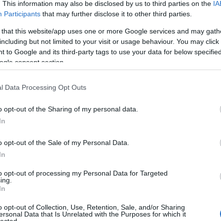
. This information may also be disclosed by us to third parties on the
IA
Aub
Az eredeti címe A jó pásztor volt. C.S. Forester jegyzi, és
Participants
that may further disclose it to other third parties.
Aux
t, egy romboló kapitány hogyan kísérte át a kereskedőhajó-
Aw
 that this website/app uses one or more Google services and may gath
német tengeralattjárókkal teli vizeken. A filmen a kapitány
aus
including but not limited to your visit or usage behaviour. You may click 
volt, és meglepően sok csatával háborús film lett.
egy
 to Google and its third-party tags to use your data for below specifi
éjs
ogle consent section.
elve
zak
l Data Processing Opt Outs
csi
uto
o opt-out of the Sharing of my personal data.
dém
A G
In
jele
TOVÁBB
lev
o opt-out of the Sale of my Personal Data.
mág
In
poko
Szólj hozzá!
A s
to opt-out of processing my Personal Data for Targeted
film is
The other site
Forester
ing.
sző
In
cso
kor
o opt-out of Collection, Use, Retention, Sale, and/or Sharing
gyi
ersonal Data that Is Unrelated with the Purposes for which it
lected.