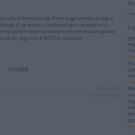
Ke
zt a filmet beteszem ide. Pláne, hogy rühellem a magyar
atahajó. (Csak éppen a Greyhound nem csatahajó volt.)
Fri
 de hiányoltam valami kerekebb történetet. Krause kapitány
az óceánon, míg a náci U-BOOTok vadásznak…
gee
még
hihe
Vín
Pyr
TOVÁBB
sza
sze
tiz
Szólj hozzá!
BBe
a ki
film is
Forester
hog
Pull
tak
iga
Ken