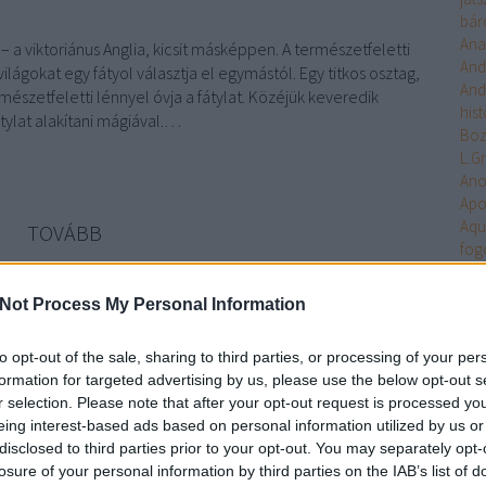
bár
Ana
 – a viktoriánus Anglia, kicsit másképpen. A természetfeletti
And
 világokat egy fátyol választja el egymástól. Egy titkos osztag,
And
észetfeletti lénnyel óvja a fátylat. Közéjük keveredik
hist
átylat alakítani mágiával.…
Bo
L.G
An
Apo
Aqu
TOVÁBB
fog
Arc
Ari
Szólj hozzá!
Not Process My Personal Information
Arm
Doctorow
Keyes
Hernád
5regény
Hercz
Forester
Uni
to opt-out of the sale, sharing to third parties, or processing of your per
Ten
formation for targeted advertising by us, please use the below opt-out s
Asa
r selection. Please note that after your opt-out request is processed y
Ash
eing interest-based ads based on personal information utilized by us or
Aste
disclosed to third parties prior to your opt-out. You may separately opt-
Atla
losure of your personal information by third parties on the IAB’s list of
Atta