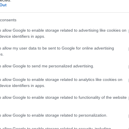
Ba
Out
Baj
Bal
Báli
consents
Bán
o allow Google to enable storage related to advertising like cookies on
Bar
evice identifiers in apps.
Bar
Bar
o allow my user data to be sent to Google for online advertising
Bar
s.
Bar
tör
to allow Google to send me personalized advertising.
Bay
Bea
o allow Google to enable storage related to analytics like cookies on
Beat
evice identifiers in apps.
Bee
Ale
o allow Google to enable storage related to functionality of the website
Cre
Deá
Ben
o allow Google to enable storage related to personalization.
Ben
Ben
Ber
o allow Google to enable storage related to security, including