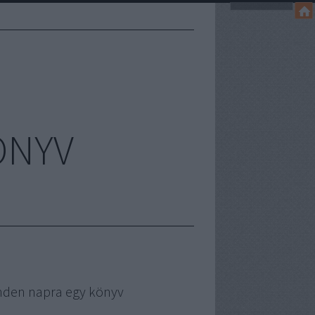
ÖNYV
nden napra egy könyv