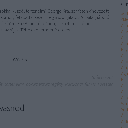
Cí
rókkal küzdő, történelmi. George Krause frissen kinevezett
#su
 komoly feladattal kezdi meg a szolgálatot. A II. világháború
4M
t átkísérnie az Atlanti-óceánon, miközben a német
Aba
sznak rájuk. Több ezer ember élete és…
Abe
Abs
Ad
Kay
Adj
TOVÁBB
Ado
Afr
Agu
Szólj hozzá!
Kia
ús
történelmi
dokumentumregény
Partvonal
film is
Forester
Alb
Ald
Ale
Whi
olvasnod
Smi
Álm
Alst
ját