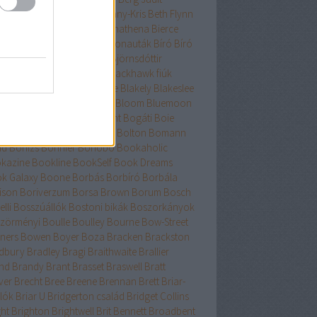
nard
Berry
Bessenyei
Bethany-Kris
Beth Flynn
űtészta Kiadó
Bevelstoke
Bhathena
Bierce
uri
Binge
Binnings Ewen
Bionauták
Bíró
Bíró
bolcs
Bishop
Bissell
Bjork
Björnsdóttir
rnstad
Bjrnasdóttir
Black
Blackhawk fiúk
ckhurst
Blaedel
Blaine
Blake
Blakely
Blakeslee
eker
Blish
Bliss
Bloch
Block
Bloom
Bluemoon
c
Bödőcs
Bodor
Body Count
Bogáti
Boie
or Pál
Bökös
Boland
Bolin
Bolton
Bomann
nd
Bónizs
Bonnier
Bonobó
Bookaholic
kazine
Bookline
BookSelf
Book Dreams
k Galaxy
Boone
Borbás
Borbíró Borbála
ison
Boriverzum
Borsa Brown
Borum
Bosch
lli
Bosszúállók
Bostoni bikák
Boszorkányok
zörményi
Boulle
Boulley
Bourne
Bow-Street
ners
Bowen
Boyer
Boza
Bracken
Brackston
dbury
Bradley
Bragi
Braithwaite
Brallier
nd
Brandy
Brant
Brasset
Braswell
Bratt
ver
Brecht
Bree
Breene
Brennan
Brett
Briar-
lók
Briar U
Bridgerton család
Bridget Collins
ght
Brighton
Brightwell
Brit Bennett
Broadbent