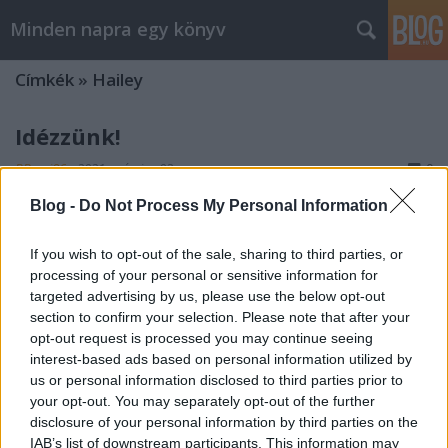
Minden napra egy könyv
Címkék
»
Hailey
Idézzünk!
BBerni86
•
2021. március 03.
0
Blog -
Do Not Process My Personal Information
Egy bölcs ember egyszer azt mondta: senki sem
menekülhet a saját halála elől, de sokat elárul
If you wish to opt-out of the sale, sharing to third parties, or
rólunk, hogyan futunk. (Sullivan: Mítoszok kora) A
processing of your personal or sensitive information for
világon nincsenek se szörnyetegek, se szentek. Csak
targeted advertising by us, please use the below opt-out
végtelen árnyalatok vannak, melyeket ugyanabba a
section to confirm your selection. Please note that after your
kárpitba szőttek bele: az egyik világos, a másik…
opt-out request is processed you may continue seeing
interest-based ads based on personal information utilized by
us or personal information disclosed to third parties prior to
your opt-out. You may separately opt-out of the further
disclosure of your personal information by third parties on the
IAB’s list of downstream participants. This information may