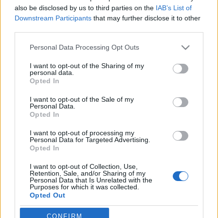
also be disclosed by us to third parties on the
IAB’s List of
Downstream Participants
that may further disclose it to other
third parties.
Please note that this website/app uses one or more Google
Personal Data Processing Opt Outs
services and may gather and store information including but
not limited to your visit or usage behaviour. You may click to
I want to opt-out of the Sharing of my
personal data.
grant or deny consent to Google and its third-party tags to
Opted In
use your data for below specified purposes in below Google
consent section.
I want to opt-out of the Sale of my
Personal Data.
Hailey: Detektívek
Opted In
BBerni86
•
2021. február 28.
0
I want to opt-out of processing my
Personal Data for Targeted Advertising.
Opted In
Sorozatgyilkos utáni hajsza, rendőrös, családi életet
kezelő. Ainslie életét meghatározta, hogy még
I want to opt-out of Collection, Use,
Retention, Sale, and/or Sharing of my
gyerekként elvesztette a bátyját. Az anyja nyomására
Personal Data that Is Unrelated with the
Purposes for which it was collected.
a bátyja álmát igyekezett valóra váltani: papnak
Opted Out
tanult, doktorált. Az anyja halála után azonban nem
maradt a rendben, letette a papi gallért, és…
Google consents
CONFIRM