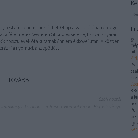
Ke
by testvér, Jennár, Tink és Léli Glippfalva határában éldegél
Fri
kat a félelmetes Névtelen Ghond és serege, Fagyar agyarai
gee
 akik hosszú évek óta kutatnak Anniera ékkövei után. Miközben
még
 lerázni a nyomukba szegődő…
hihe
Vín
Pyr
sza
sze
TOVÁBB
tiz
BBe
a ki
Szólj hozzá!
hog
gyerekkönyv
kalandos
Peterson
Harmat Kiadó
Hajnalszárnya
Pull
tak
iga
Ken