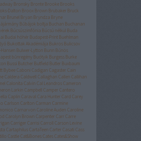
adway
Bronsky
Bronte
Brooke
Brooks
oks-Dalton
Broox
Brown
Brubaker
Bruck
nar
Brunel
Bryan
Bryndza
Bryne
ájármány
Bűbájok boltja
Buchan
Buchanan
vérek
Búcsúszimfónia
Búcsú nélkül
Buda
ai
Budai hóhér
Budapest-Print
Buehlman
lyó
Bukottak Akadémiája
Bukros
Bulicsov
l-Hansen
Bulwer-Lytton
Bunn
Bűnös
apest
bűnregény
Buótyik
Burgess
Burke
ton
Bussi
Butcher
Butfield
Butler
Buxbaum
tt
Bybee
Caboni
Cadigan
Cagaster
Cain
ne
Caldera
Caldwell
Callaghan
Callen
Callihan
mel
Calonita
Calvin
Cal Leandros
Cameron
eron Larkin
Campbell
Camper
Cantero
ella
Caplin
Caraval
Cara Hunter
Card
Carey
lo
Carlson
Carlton
Carman
Carmine
monico
Carnarvon
Caroline Auden
Caroline
od
Carolyn Brown
Carpenter
Carr
Carre
rigan
Carriger
Carrisi
Carroll
Carson Levine
sta
Cartaphilus
CartaTeen
Carter
Casati
Cass
illo
Castle
Cat&Bones
Cates
Cates&Show