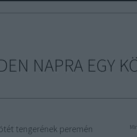
DEN NAPRA EGY K
sötét tengerének peremén
Mi