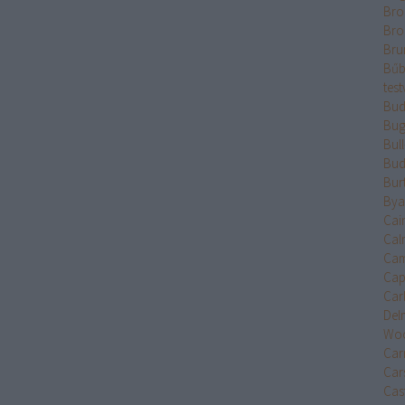
Bro
Bro
Bru
Bűb
test
Bud
Bug
Bul
Bud
Bur
Bya
Cai
Cal
Cam
Cap
Car
Del
Wo
Car
Car
Cast