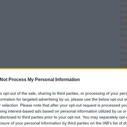
bár
Ana
And
And
hist
Bo
L.G
An
Apo
Aqu
fog
Arc
Ari
Not Process My Personal Information
Arm
Uni
to opt-out of the sale, sharing to third parties, or processing of your per
Ten
formation for targeted advertising by us, please use the below opt-out s
Asa
r selection. Please note that after your opt-out request is processed y
Ash
eing interest-based ads based on personal information utilized by us or
Aste
disclosed to third parties prior to your opt-out. You may separately opt-
Atla
losure of your personal information by third parties on the IAB’s list of
Atta