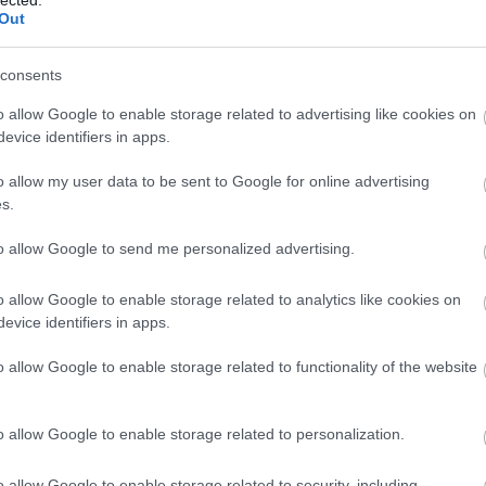
Ba
Out
Baj
Bal
Báli
consents
Bán
o allow Google to enable storage related to advertising like cookies on
Bar
evice identifiers in apps.
Bar
Bar
o allow my user data to be sent to Google for online advertising
Bar
s.
Bar
tör
to allow Google to send me personalized advertising.
Bay
Bea
o allow Google to enable storage related to analytics like cookies on
Beat
evice identifiers in apps.
Bee
Ale
o allow Google to enable storage related to functionality of the website
Cre
Deá
Ben
o allow Google to enable storage related to personalization.
Ben
Ben
Ber
o allow Google to enable storage related to security, including