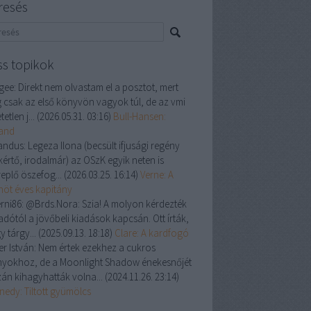
resés
ss topikok
gee:
Direkt nem olvastam el a posztot, mert
 csak az első könyvön vagyok túl, de az vmi
tetlen j...
(
2026.05.31. 03:16
)
Bull-Hansen:
land
andus:
Legeza Ilona (becsült ifjusági regény
kértő, irodalmár) az OSzK egyik neten is
replő öszefog...
(
2026.03.25. 16:14
)
Verne: A
enöt éves kapitány
rni86:
@Brds.Nora: Szia! A molyon kérdezték
adótól a jövőbeli kiadások kapcsán. Ott írták,
y tárgy...
(
2025.09.13. 18:18
)
Clare: A kardfogó
er István:
Nem értek ezekhez a cukros
nyokhoz, de a Moonlight Shadow énekesnőjét
zán kihagyhatták volna...
(
2024.11.26. 23:14
)
nedy: Tiltott gyümölcs