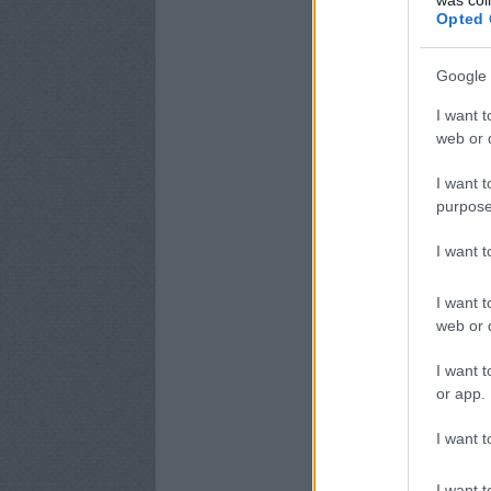
Opted 
Google 
I want t
web or d
I want t
purpose
I want 
I want t
web or d
I want t
or app.
I want t
I want t