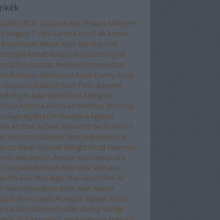
mkék
liLOVE
100
21. Század Kiadó
39 kulcs
44 fejezet
GY
5regény
7. cella
Aaron
Aaron Falk
Aarsen
 Könyvkiadó
Abbott
Abby
Abé
Ábel
Abel
rcrombie
Abnett
Abrams
Abszolút Könyvek
zolút Töri
Accardo
Acélököl
Aciman
Acton
ams
Adamson
Ádám és Lili
Adam Fawley
Adam
adaptáció
Addicted
Adele Parks
Adeyemi
ei-Brenyah
Adler
Adler-Olsen
Adlington
lfsson
Adrian
Ad Astra
Aeramentum
aforizma
ika Saga
Agatha Christie
Agave
Ágenda
irre
Ahnhem
Aichner
Ainsworth
akció
Akkord
dó
Akszjonov
Alapítók
Álarcok@ármányok
atrosz
Albert
Albertalli
Albright
Alcott
Alderman
erton
Alekszijevics
Alender
Aleva
Alexandra
x Cross
Alex Dahl
Alex Rider
Alex Stern
Alex
te
Alfa
Alfie
Alfon
Alger
Alien
Alison Weir
Ali
th
Alkomédia
Alkusz
Allain
Allen
Allende
odók
Álomcsapda
Álomgyár
Alpsten
Alsaid
erdal
Altaj
Altebrando
Alten
Alvilág
Alvilági
szmák
Alvilági románc
Amal
Ambrose
Ambrózy