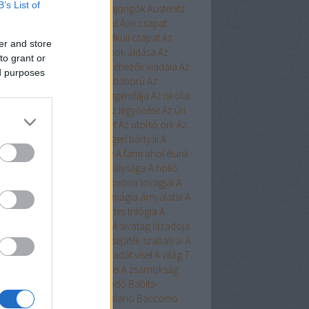
B’s List of
ert
Aurora
Austen
Austen-rajongók
Austerlitz
Avalon Bay
Avashti
Aveyard
Avix csapat
ad
Aya
Ázsia-saga
Az arc nélküli csapat
Az
er and store
chwitzi bába
Az égi hivatalnok áldása
Az
to grant or
dolláros ló
Az Egyesülés
Az éhezők viadala
Az
ed purposes
zaka hercege
Az első hangy háború
Az
szett flotta
Az északi erdő legendája
Az iskolai
latás nem játék!
Az Olimposz legyőzése
Az úri
rkefogó
Az utolsó huszonhét
Az utolsó ork
Az
lsó srácok
A Birodalom tengeri bártyái
A
oni kultiváció nagymestere
A farm ahol élünk
onosz Asszisztense
A híd királysága
A holló
A keresztapa örökében
A korona lovagjai
A
egő népe
A lista
A Madsen
A mágia árnyalatai
A
ia rabjai
A mély dala
A nyertes trilógia
A
l fiai
A polip
A róka árnya
A sivatag lázadója
zerelem egyenlete
A szerencsejáték szabályai
A
lő boszorkánya
A tacskó Pradát visel
A világ 7
dája
A Yellowstone alfahímjei
A zsarnokság
a
B.Czakó
Baár
Babilon Kiadó
Babits-
lkosságok
Babusz Bt.
Baccalario
Baccomo