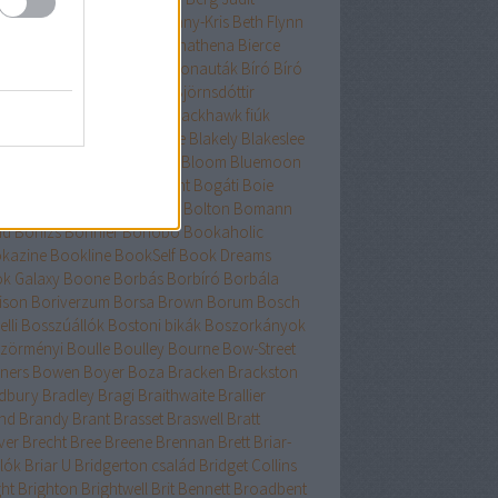
nard
Berry
Bessenyei
Bethany-Kris
Beth Flynn
űtészta Kiadó
Bevelstoke
Bhathena
Bierce
uri
Binge
Binnings Ewen
Bionauták
Bíró
Bíró
bolcs
Bishop
Bissell
Bjork
Björnsdóttir
rnstad
Bjrnasdóttir
Black
Blackhawk fiúk
ckhurst
Blaedel
Blaine
Blake
Blakely
Blakeslee
eker
Blish
Bliss
Bloch
Block
Bloom
Bluemoon
c
Bödőcs
Bodor
Body Count
Bogáti
Boie
or Pál
Bökös
Boland
Bolin
Bolton
Bomann
nd
Bónizs
Bonnier
Bonobó
Bookaholic
kazine
Bookline
BookSelf
Book Dreams
k Galaxy
Boone
Borbás
Borbíró Borbála
ison
Boriverzum
Borsa Brown
Borum
Bosch
lli
Bosszúállók
Bostoni bikák
Boszorkányok
zörményi
Boulle
Boulley
Bourne
Bow-Street
ners
Bowen
Boyer
Boza
Bracken
Brackston
dbury
Bradley
Bragi
Braithwaite
Brallier
nd
Brandy
Brant
Brasset
Braswell
Bratt
ver
Brecht
Bree
Breene
Brennan
Brett
Briar-
lók
Briar U
Bridgerton család
Bridget Collins
ght
Brighton
Brightwell
Brit Bennett
Broadbent