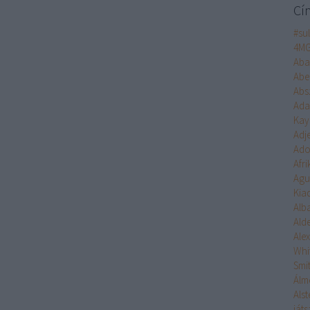
Cí
#su
4M
Aba
Abe
Abs
Ad
Kay
Adj
Ado
Afr
Agu
Kia
Alb
Ald
Ale
Whi
Smi
Álm
Alst
ját