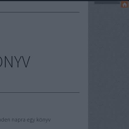
ÖNYV
nden napra egy könyv