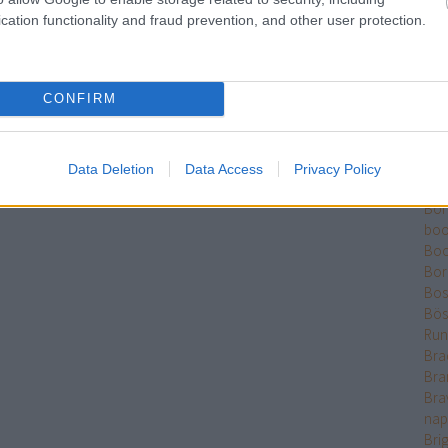
Ber
cation functionality and fraud prevention, and other user protection.
Bet
Bikk
Sza
CONFIRM
Bjö
Bla
Ble
Bó
Data Deletion
Data Access
Privacy Policy
Bok
Bo
boo
Boo
Bor
Bose
Bös
Run
Bra
Bra
Bra
nap
Bri