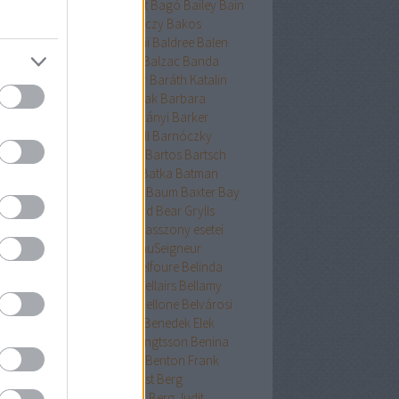
ckman
Baehr
Bagdy
Baggot
Bagó
Bailey
Bain
nokok
Baker
Bakkeid
Bakóczy
Bakos
atoni krimik
Baldacci
Baldini
Baldree
Balen
nt Erika
Ballard
Ballingrud
Balzac
Banda
hidi
Banks
Bányai
Bán Mór
Baráth Katalin
áth Viktória
Barátnak tartalak
Barbara
clay
Bardugo
Baricco
Bárkányi
Barker
log
Barnard
Barnes
Barnhill
Barnóczky
on
Barreau
Barron
Bartha
Bartos
Bartsch
tz
Basa Katalin
Bast
Bates
Batka
Batman
ténetek
Bauer
Bauermeister
Baum
Baxter
Bay
ard
Bazterrica
Beagle
Beard
Bear Grylls
ton
Beatrice Hyde-Clare kisasszony esetei
riz Williams
Beaumont
BeauSeigneur
cher Stowe
Beer
Behling
Belfoure
Belinda
xandra
Belinda Bauer
Bell
Bellairs
Bellamy
ek
Belle
Bellinger-nővérek
Bellone
Belvárosi
k
Benchley
Bencze
Bendis
Benedek Elek
edek Szabolcs
Benedict
Bengtsson
Benina
ioff
Benkő
Bennett
Bensen
Benton Frank
yák
Ben Elton
Berényi
Berest
Berg
ger&Blom
Bergh
Bergstrom
Berg Judit