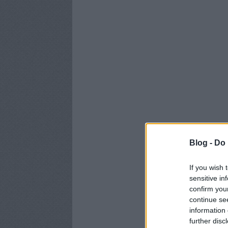
Blog -
Do 
If you wish 
sensitive in
confirm you
continue se
information 
further disc