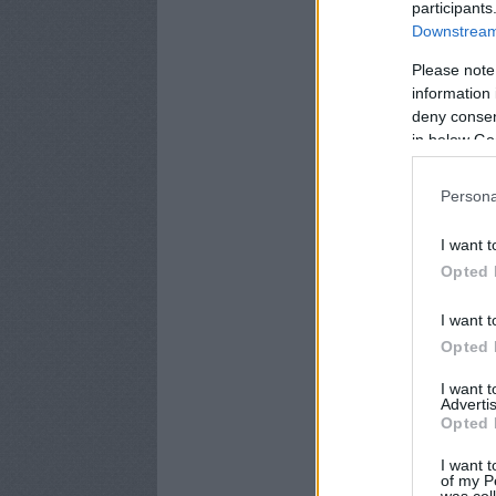
participants
Downstream 
Please note
information 
deny consent
in below Go
Persona
I want t
Opted 
I want t
Opted 
I want 
Advertis
Opted 
I want t
of my P
was col