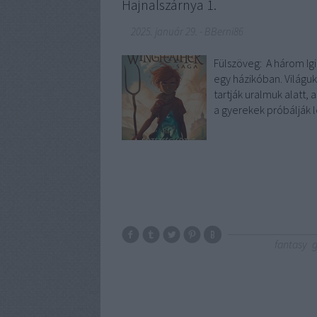
Hajnalszárnya 1.
2025. január 29.
-
BBerni86
Fülszöveg: A három Igi
egy házikóban. Világu
tartják uralmuk alatt,
a gyerekek próbálják
fantasy