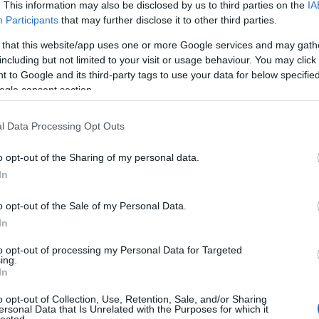
. This information may also be disclosed by us to third parties on the
IA
Aub
Participants
that may further disclose it to other third parties.
Aux
Aw
 that this website/app uses one or more Google services and may gath
aus
including but not limited to your visit or usage behaviour. You may click 
egy
 to Google and its third-party tags to use your data for below specifi
éjs
ogle consent section.
elve
zak
l Data Processing Opt Outs
csi
uto
o opt-out of the Sharing of my personal data.
dém
A G
In
jele
lev
o opt-out of the Sale of my Personal Data.
mág
In
poko
A s
to opt-out of processing my Personal Data for Targeted
ing.
sző
In
cso
kor
o opt-out of Collection, Use, Retention, Sale, and/or Sharing
gyi
ersonal Data that Is Unrelated with the Purposes for which it
lected.