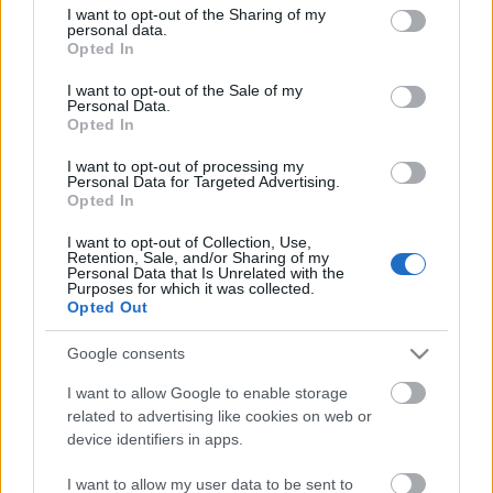
not limited to your visit or usage behaviour. You may click to
I want to opt-out of the Sharing of my
personal data.
grant or deny consent to Google and its third-party tags to
Opted In
use your data for below specified purposes in below Google
consent section.
I want to opt-out of the Sale of my
Personal Data.
5 regény, amit el kell olvasnod
Opted In
Gyerekkönyv sorozatok
I want to opt-out of processing my
Personal Data for Targeted Advertising.
BBerni86
•
2019. május 14.
0
Opted In
I want to opt-out of Collection, Use,
5: Kane krónikák - a Kane testvérek ritkán
Retention, Sale, and/or Sharing of my
találkoznak, a fiút az apja neveli, a lányt a halott
Personal Data that Is Unrelated with the
Purposes for which it was collected.
anyjuk családja. Most azonban össze kell fogniuk: az
Opted Out
apjuk komoly bajban van! Fel kell ismerniük és
megtanulni használni mágikus örökségük, és ősi
Google consents
egyiptomi varázslatokkal…
I want to allow Google to enable storage
related to advertising like cookies on web or
device identifiers in apps.
I want to allow my user data to be sent to