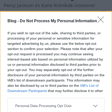
Percy Jackson és Kane Krónikák crossover
BBerni86
•
2024. július 22.
0
Blog -
Do Not Process My Personal Information
Fülszöveg: Szikrázik ​a levegő, pusztulnak a szörnyek,
amikor a görög félistenek összefognak az egyiptomi
If you wish to opt-out of the sale, sharing to third parties, or
mágusokkal, hogy megmentsék New Yorkot. Bűbáj,
processing of your personal or sensitive information for
bestiák, balhé. Egyikből sincs hiány, amikor Percy
targeted advertising by us, please use the below opt-out
Jackson és Annabeth Chase megismeri Carter és
section to confirm your selection. Please note that after your
Sadie Kane-t. Miután fura lények tűnnek fel a…
opt-out request is processed you may continue seeing
interest-based ads based on personal information utilized by
us or personal information disclosed to third parties prior to
your opt-out. You may separately opt-out of the further
disclosure of your personal information by third parties on the
IAB’s list of downstream participants. This information may
also be disclosed by us to third parties on the
IAB’s List of
Downstream Participants
that may further disclose it to other
third parties.
Please note that this website/app uses one or more Google
Personal Data Processing Opt Outs
services and may gather and store information including but