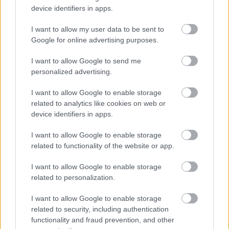
Kordos: Turista from Hungary
device identifiers in apps.
2020-as kiadás
I want to allow my user data to be sent to
BBerni86
•
2020. november 29.
0
Google for online advertising purposes.
I want to allow Google to send me
Humoros, szociológiai, utazós. A turistáknak és az
personalized advertising.
utazásukat kísérő idegenvezetőknek is megvannak a
maguk történetei. Előbb-utóbb bele fognak futni egy
I want to allow Google to enable storage
olyan esetbe, amikor a turistát már csak koporsóban
related to analytics like cookies on web or
sikerül hazajuttatni. Egy időben, amikor a nagyon
device identifiers in apps.
időseket akarták megfogni, rendszeresen…
I want to allow Google to enable storage
related to functionality of the website or app.
I want to allow Google to enable storage
related to personalization.
I want to allow Google to enable storage
related to security, including authentication
functionality and fraud prevention, and other