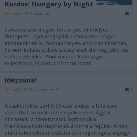
Kordos: Hungary by Night
BBerni86
•
2019. június 30.
0
Szórakoztató világos, botrányos, elit helyes.
Budapest – éjjel megnyílik a szórakozni vágyó
gazdagoknak is. Vannak helyek, ahonnan kinéznek,
ha nem költesz súlyos százezreket, de még jobb, ha
milliós tételeket. Ahol minden kívánságot
teljesítenek, és ahol a pénz mindent…
Idézzünk!
BBerni86
•
2018. szeptember 12.
0
A szektorokba zárt 9-36 ezer ember a túlélésre
számíthat, luxuskörülményekre nem. Ágyak
nincsenek, a szerencsések legfeljebb a
metrókocsikban hajthatják álomra a fejüket. A föld
alatti raktárakban ládákba csomagolt egészségügyi