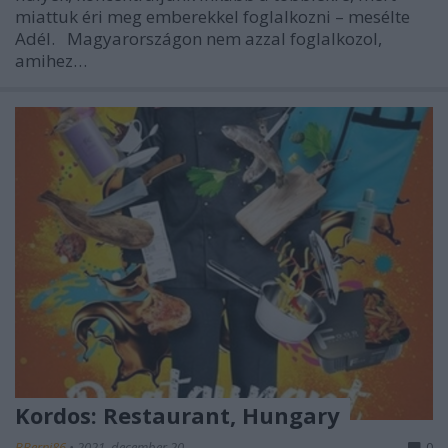
miattuk éri meg emberekkel foglalkozni – mesélte
Adél. Magyarországon nem azzal foglalkozol,
amihez…
Kordos: Restaurant, Hungary
BBerni86
•
2021. december 20.
0