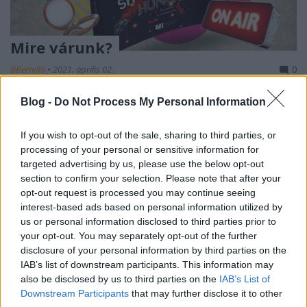
Mire várunk?
BBerni86
•
2021. április 02.
0
Blog -
Do Not Process My Personal Information
Cím: Showbusiness, Hungary Szerző: Kordos
Szabolcs - a Magyarország színfalak mögötti életét
bemutató sorozata népszerű, nagyon nem is kell
If you wish to opt-out of the sale, sharing to third parties, or
bemutatni a szerzőt. Turisták, éttermek,
processing of your personal or sensitive information for
luxushotelek, repülés, taxisok - interjúzik, aztán
targeted advertising by us, please use the below opt-out
mesél nekünk. Műfaj: riportkötet Cselekmény: a
section to confirm your selection. Please note that after your
opt-out request is processed you may continue seeing
szerző…
interest-based ads based on personal information utilized by
us or personal information disclosed to third parties prior to
Idézzünk!
your opt-out. You may separately opt-out of the further
disclosure of your personal information by third parties on the
BBerni86
•
2020. december 02.
0
IAB’s list of downstream participants. This information may
also be disclosed by us to third parties on the
IAB’s List of
Csak néhány perce ébredt rá, hogy a boldogság
Downstream Participants
that may further disclose it to other
akkor jön el, amikor az ember már nem azzal