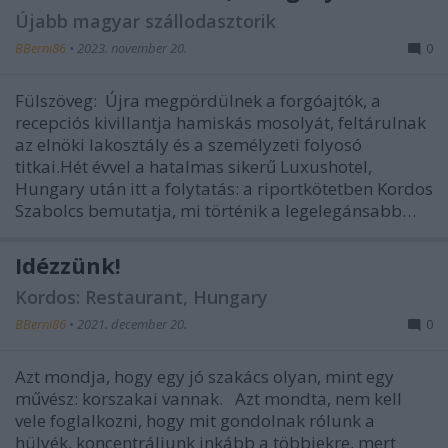
Újabb magyar szállodasztorik
BBerni86
•
2023. november 20.
0
Fülszöveg: Újra megpördülnek a forgóajtók, a
recepciós kivillantja hamiskás mosolyát, feltárulnak
az elnöki lakosztály és a személyzeti folyosó
titkai.Hét évvel a hatalmas sikerű Luxushotel,
Hungary után itt a folytatás: a riportkötetben Kordos
Szabolcs bemutatja, mi történik a legelegánsabb…
Idézzünk!
Kordos: Restaurant, Hungary
BBerni86
•
2021. december 20.
0
Azt mondja, hogy egy jó szakács olyan, mint egy
művész: korszakai vannak. Azt mondta, nem kell
vele foglalkozni, hogy mit gondolnak rólunk a
hülyék, koncentráljunk inkább a többiekre, mert