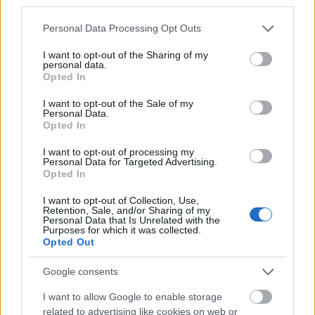
third parties.
törődik, hogy az életének milyennek kellene lennie,
Please note that this website/app uses one or more Google
hanem meg tudja ünnepelni azt, amilyen éppen
Personal Data Processing Opt Outs
services and may gather and store information including but
abban a pillanatban. (Náray: Zarah öröksége)
not limited to your visit or usage behaviour. You may click to
I want to opt-out of the Sharing of my
Meglátásom szerint már kezdettől az a legnagyobb
personal data.
grant or deny consent to Google and its third-party tags to
probléma, hogy…
Opted In
use your data for below specified purposes in below Google
consent section.
I want to opt-out of the Sale of my
Personal Data.
Opted In
I want to opt-out of processing my
Personal Data for Targeted Advertising.
Opted In
I want to opt-out of Collection, Use,
Retention, Sale, and/or Sharing of my
Personal Data that Is Unrelated with the
Purposes for which it was collected.
Opted Out
Google consents
I want to allow Google to enable storage
related to advertising like cookies on web or