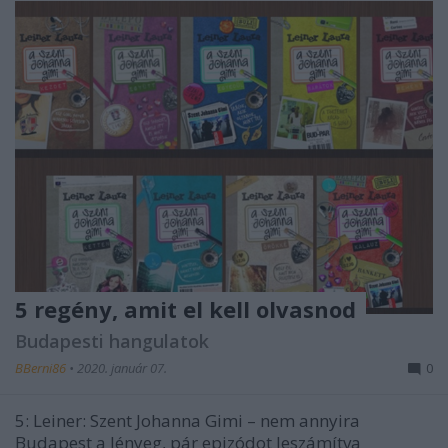
5 regény, amit el kell olvasnod
Budapesti hangulatok
BBerni86
•
2020. január 07.
0
5: Leiner: Szent Johanna Gimi – nem annyira
Budapest a lényeg, pár epizódot leszámítva