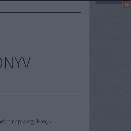
ÖNYV
nden napra egy könyv