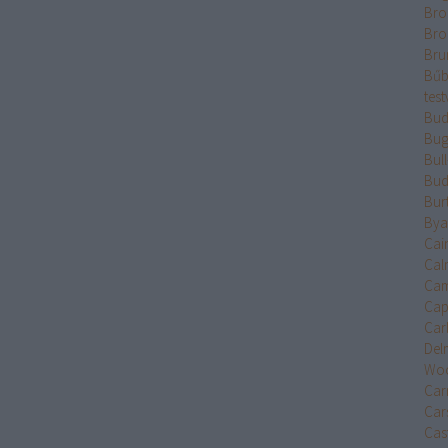
Bro
Bro
Bru
Bűb
test
Bud
Bug
Bul
Bud
Bur
Bya
Cai
Cal
Cam
Cap
Car
Del
Wo
Car
Car
Cast