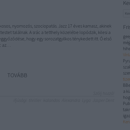
Ke
kosos, nyomozós, szociopatás. Jazz 17 éves kamasz, akinek
Fri
testet találnak. A srác a tetthely közelébe lopódzik, kilesi a
gee
ggyőződése, hogy egy sorozatgyilkos ténykedett itt. Ő első
még
t: az…
hihe
Vín
Pyr
sza
sze
TOVÁBB
tiz
BBe
a ki
Szólj hozzá!
hog
ifjúsági
thriller
kalandos
Alexandra
Lyga
Jasper Dent
Pull
tak
iga
Ken