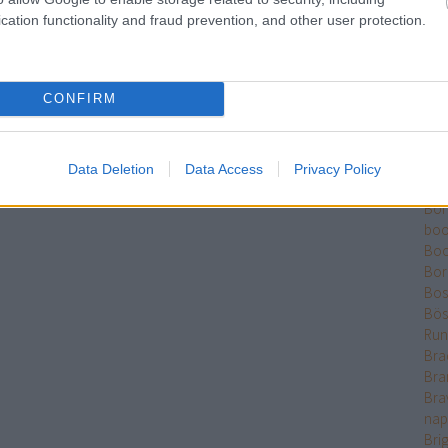
Ber
cation functionality and fraud prevention, and other user protection.
Bet
Bikk
Sza
CONFIRM
Bjö
Bla
Ble
Bó
Data Deletion
Data Access
Privacy Policy
Bok
Bo
boo
Boo
Bor
Bose
Bös
Run
Bra
Bra
Bra
nap
Bri