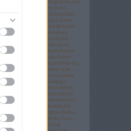
ckman
Baehr
Bagdy
Baggot
Bagó
Bailey
Bain
nokok
Baker
Bakkeid
Bakóczy
Bakos
atoni krimik
Baldacci
Baldini
Baldree
Balen
nt Erika
Ballard
Ballingrud
Balzac
Banda
hidi
Banks
Bányai
Bán Mór
Baráth Katalin
áth Viktória
Barátnak tartalak
Barbara
clay
Bardugo
Baricco
Bárkányi
Barker
log
Barnard
Barnes
Barnhill
Barnóczky
on
Barreau
Barron
Bartha
Bartos
Bartsch
tz
Basa Katalin
Bast
Bates
Batka
Batman
ténetek
Bauer
Bauermeister
Baum
Baxter
Bay
ard
Bazterrica
Beagle
Beard
Bear Grylls
ton
Beatrice Hyde-Clare kisasszony esetei
riz Williams
Beaumont
BeauSeigneur
cher Stowe
Beer
Behling
Belfoure
Belinda
xandra
Belinda Bauer
Bell
Bellairs
Bellamy
ek
Belle
Bellinger-nővérek
Bellone
Belvárosi
k
Benchley
Bencze
Bendis
Benedek Elek
edek Szabolcs
Benedict
Bengtsson
Benina
ioff
Benkő
Bennett
Bensen
Benton Frank
yák
Ben Elton
Berényi
Berest
Berg
ger&Blom
Bergh
Bergstrom
Berg Judit