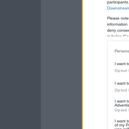
participants
Downstream 
Please note
information 
deny consent
in below Go
Persona
I want t
Opted 
I want t
Opted 
I want 
Advertis
Opted 
I want t
of my P
was col