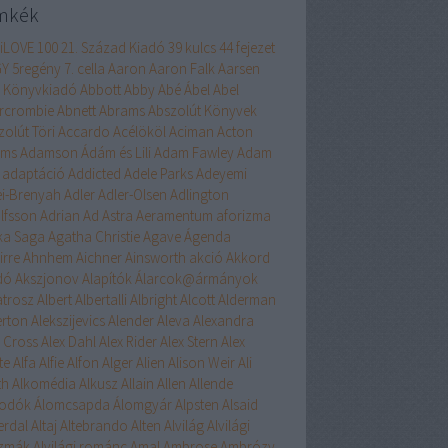
mkék
liLOVE
100
21. Század Kiadó
39 kulcs
44 fejezet
GY
5regény
7. cella
Aaron
Aaron Falk
Aarsen
 Könyvkiadó
Abbott
Abby
Abé
Ábel
Abel
rcrombie
Abnett
Abrams
Abszolút Könyvek
zolút Töri
Accardo
Acélököl
Aciman
Acton
ams
Adamson
Ádám és Lili
Adam Fawley
Adam
adaptáció
Addicted
Adele Parks
Adeyemi
ei-Brenyah
Adler
Adler-Olsen
Adlington
lfsson
Adrian
Ad Astra
Aeramentum
aforizma
ika Saga
Agatha Christie
Agave
Ágenda
irre
Ahnhem
Aichner
Ainsworth
akció
Akkord
dó
Akszjonov
Alapítók
Álarcok@ármányok
atrosz
Albert
Albertalli
Albright
Alcott
Alderman
erton
Alekszijevics
Alender
Aleva
Alexandra
x Cross
Alex Dahl
Alex Rider
Alex Stern
Alex
te
Alfa
Alfie
Alfon
Alger
Alien
Alison Weir
Ali
th
Alkomédia
Alkusz
Allain
Allen
Allende
odók
Álomcsapda
Álomgyár
Alpsten
Alsaid
erdal
Altaj
Altebrando
Alten
Alvilág
Alvilági
szmák
Alvilági románc
Amal
Ambrose
Ambrózy