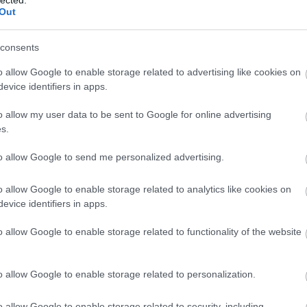
Ba
Out
Baj
Bal
Báli
consents
Bán
o allow Google to enable storage related to advertising like cookies on
Bar
evice identifiers in apps.
Bar
Bar
o allow my user data to be sent to Google for online advertising
Bar
s.
Bar
tör
to allow Google to send me personalized advertising.
Bay
Bea
o allow Google to enable storage related to analytics like cookies on
Beat
evice identifiers in apps.
Bee
Ale
o allow Google to enable storage related to functionality of the website
Cre
Deá
Ben
o allow Google to enable storage related to personalization.
Ben
Ben
Ber
o allow Google to enable storage related to security, including