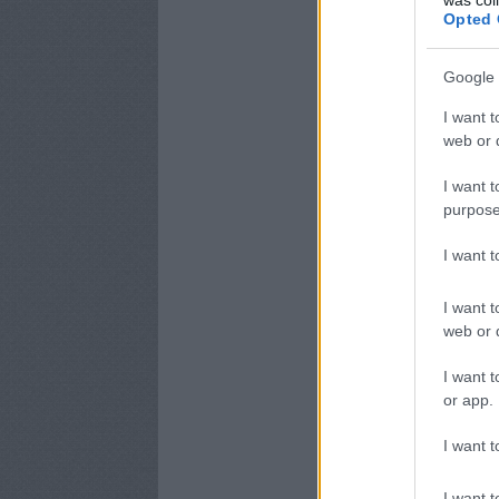
Opted 
Google 
I want t
web or d
I want t
purpose
I want 
I want t
web or d
I want t
or app.
I want t
I want t