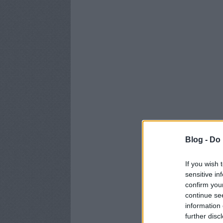
Blog -
Do 
If you wish 
sensitive in
confirm you
continue se
information 
further disc