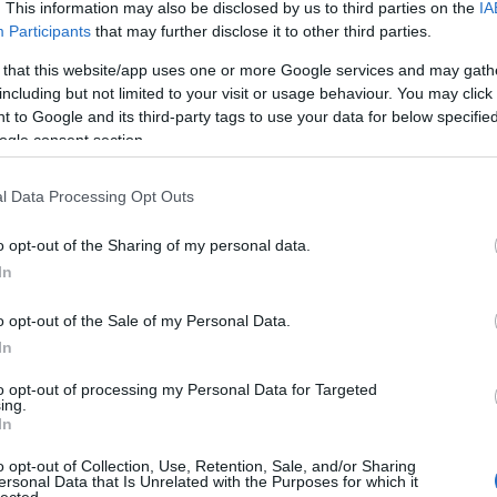
. This information may also be disclosed by us to third parties on the
IA
Aub
Participants
that may further disclose it to other third parties.
Aux
Aw
 that this website/app uses one or more Google services and may gath
aus
including but not limited to your visit or usage behaviour. You may click 
egy
 to Google and its third-party tags to use your data for below specifi
éjs
ogle consent section.
elve
zak
l Data Processing Opt Outs
csi
uto
o opt-out of the Sharing of my personal data.
dém
A G
In
jele
lev
o opt-out of the Sale of my Personal Data.
mág
In
poko
A s
to opt-out of processing my Personal Data for Targeted
ing.
sző
In
cso
kor
o opt-out of Collection, Use, Retention, Sale, and/or Sharing
gyi
ersonal Data that Is Unrelated with the Purposes for which it
lected.