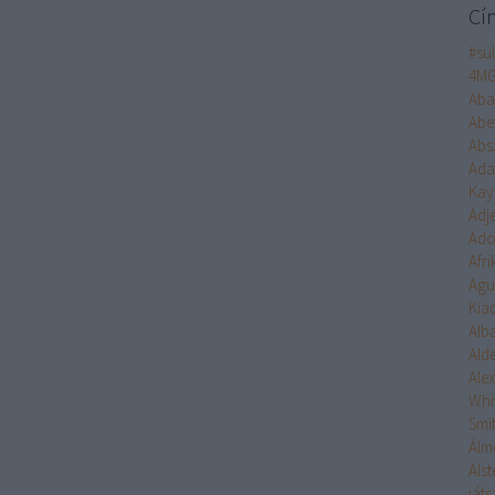
Cí
#su
4M
Aba
Abe
Abs
Ad
Kay
Adj
Ado
Afr
Agu
Kia
Alb
Ald
Ale
Whi
Smi
Álm
Alst
ját