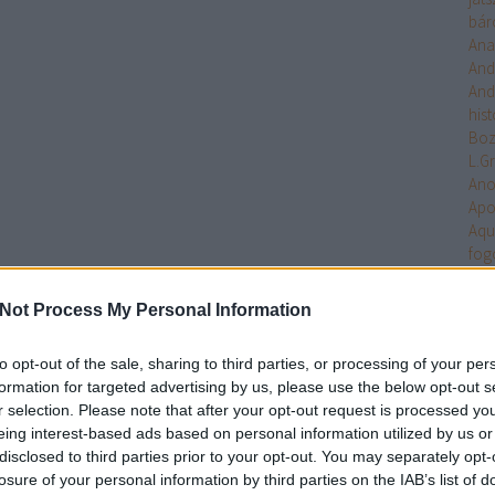
bár
Ana
And
And
hist
Bo
L.G
An
Apo
Aqu
fog
Arc
Ari
Not Process My Personal Information
Arm
Uni
to opt-out of the sale, sharing to third parties, or processing of your per
Ten
formation for targeted advertising by us, please use the below opt-out s
Asa
r selection. Please note that after your opt-out request is processed y
Ash
eing interest-based ads based on personal information utilized by us or
Aste
disclosed to third parties prior to your opt-out. You may separately opt-
Atla
losure of your personal information by third parties on the IAB’s list of
Atta