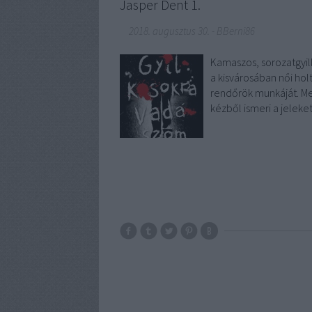
Jasper Dent 1.
2018. augusztus 30.
-
BBerni86
Kamaszos, sorozatgyil
a kisvárosában női holt
rendőrök munkáját. Me
kézből ismeri a jeleke