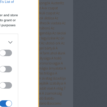
B’s List of
ert
Aurora
Austen
Austen-rajongók
Austerlitz
Avalon Bay
Avashti
Aveyard
Avix csapat
ad
Aya
Ázsia-saga
Az arc nélküli csapat
Az
er and store
chwitzi bába
Az égi hivatalnok áldása
Az
to grant or
dolláros ló
Az Egyesülés
Az éhezők viadala
Az
ed purposes
zaka hercege
Az első hangy háború
Az
szett flotta
Az északi erdő legendája
Az iskolai
latás nem játék!
Az Olimposz legyőzése
Az úri
rkefogó
Az utolsó huszonhét
Az utolsó ork
Az
lsó srácok
A Birodalom tengeri bártyái
A
oni kultiváció nagymestere
A farm ahol élünk
onosz Asszisztense
A híd királysága
A holló
A keresztapa örökében
A korona lovagjai
A
egő népe
A lista
A Madsen
A mágia árnyalatai
A
ia rabjai
A mély dala
A nyertes trilógia
A
l fiai
A polip
A róka árnya
A sivatag lázadója
zerelem egyenlete
A szerencsejáték szabályai
A
lő boszorkánya
A tacskó Pradát visel
A világ 7
dája
A Yellowstone alfahímjei
A zsarnokság
a
B.Czakó
Baár
Babilon Kiadó
Babits-
lkosságok
Babusz Bt.
Baccalario
Baccomo