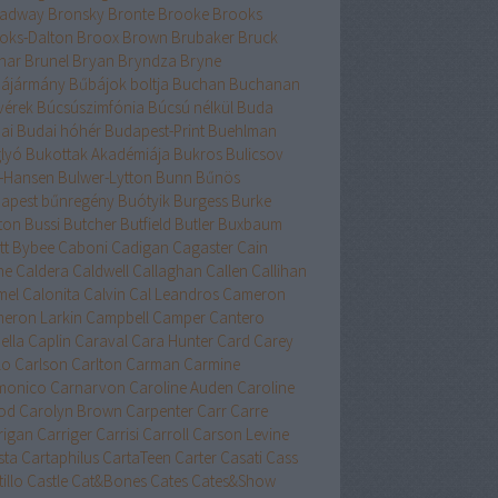
adway
Bronsky
Bronte
Brooke
Brooks
oks-Dalton
Broox
Brown
Brubaker
Bruck
nar
Brunel
Bryan
Bryndza
Bryne
ájármány
Bűbájok boltja
Buchan
Buchanan
vérek
Búcsúszimfónia
Búcsú nélkül
Buda
ai
Budai hóhér
Budapest-Print
Buehlman
lyó
Bukottak Akadémiája
Bukros
Bulicsov
l-Hansen
Bulwer-Lytton
Bunn
Bűnös
apest
bűnregény
Buótyik
Burgess
Burke
ton
Bussi
Butcher
Butfield
Butler
Buxbaum
tt
Bybee
Caboni
Cadigan
Cagaster
Cain
ne
Caldera
Caldwell
Callaghan
Callen
Callihan
mel
Calonita
Calvin
Cal Leandros
Cameron
eron Larkin
Campbell
Camper
Cantero
ella
Caplin
Caraval
Cara Hunter
Card
Carey
lo
Carlson
Carlton
Carman
Carmine
monico
Carnarvon
Caroline Auden
Caroline
od
Carolyn Brown
Carpenter
Carr
Carre
rigan
Carriger
Carrisi
Carroll
Carson Levine
sta
Cartaphilus
CartaTeen
Carter
Casati
Cass
illo
Castle
Cat&Bones
Cates
Cates&Show