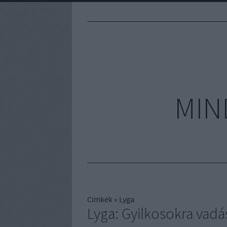
MIN
Címkék
»
Lyga
Lyga: Gyilkosokra vad