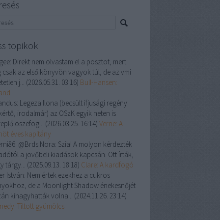
resés
ss topikok
gee:
Direkt nem olvastam el a posztot, mert
 csak az első könyvön vagyok túl, de az vmi
tetlen j...
(
2026.05.31. 03:16
)
Bull-Hansen:
land
andus:
Legeza Ilona (becsült ifjusági regény
kértő, irodalmár) az OSzK egyik neten is
replő öszefog...
(
2026.03.25. 16:14
)
Verne: A
enöt éves kapitány
rni86:
@Brds.Nora: Szia! A molyon kérdezték
adótól a jövőbeli kiadások kapcsán. Ott írták,
y tárgy...
(
2025.09.13. 18:18
)
Clare: A kardfogó
er István:
Nem értek ezekhez a cukros
nyokhoz, de a Moonlight Shadow énekesnőjét
zán kihagyhatták volna...
(
2024.11.26. 23:14
)
nedy: Tiltott gyümölcs