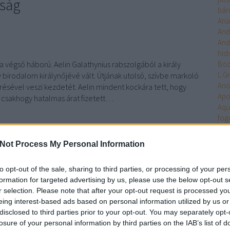
yság
bár
Ana
And
And
hist
a végső háború. Aelin Galathynius rabszolgából a király
Bo
L.G
 birodalom királynőjévé vált. Útjának utolsó, szívbe markoló
An
résével veszi kezdetét. Aelin mindent kockára tett, hogy
Apo
csakhogy hatalmas árat fizetett…
Aqu
fog
Arc
Ari
Not Process My Personal Information
TOVÁBB
Arm
Uni
to opt-out of the sale, sharing to third parties, or processing of your per
Ten
formation for targeted advertising by us, please use the below opt-out s
Asa
Szólj hozzá!
r selection. Please note that after your opt-out request is processed y
Ash
fantasy
romantikus
YA
Könyvmolyképző
Maas
eing interest-based ads based on personal information utilized by us or
Aste
disclosed to third parties prior to your opt-out. You may separately opt-
Atla
losure of your personal information by third parties on the IAB’s list of
Atta