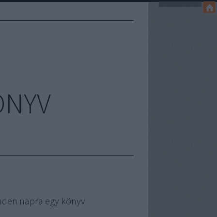
ÖNYV
nden napra egy könyv