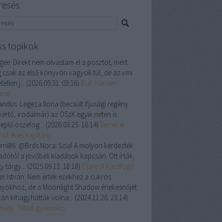
resés
ss topikok
gee:
Direkt nem olvastam el a posztot, mert
 csak az első könyvön vagyok túl, de az vmi
tetlen j...
(
2026.05.31. 03:16
)
Bull-Hansen:
land
andus:
Legeza Ilona (becsült ifjusági regény
kértő, irodalmár) az OSzK egyik neten is
replő öszefog...
(
2026.03.25. 16:14
)
Verne: A
enöt éves kapitány
rni86:
@Brds.Nora: Szia! A molyon kérdezték
adótól a jövőbeli kiadások kapcsán. Ott írták,
y tárgy...
(
2025.09.13. 18:18
)
Clare: A kardfogó
er István:
Nem értek ezekhez a cukros
nyokhoz, de a Moonlight Shadow énekesnőjét
zán kihagyhatták volna...
(
2024.11.26. 23:14
)
nedy: Tiltott gyümölcs