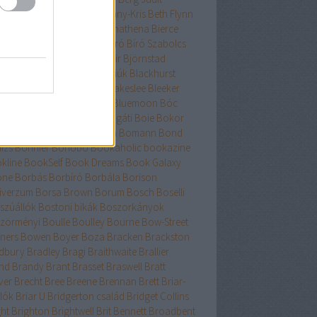
nard
Berry
Bessenyei
Bethany-Kris
Beth Flynn
űtészta Kiadó
Bevelstoke
Bhathena
Bierce
uri
Binge
Binnings Ewen
Bíró
Bíró Szabolcs
hop
Bissell
Bjork
Björnsdóttir
Björnstad
asdóttir
Black
Blackhawk fiúk
Blackhurst
edel
Blaine
Blake
Blakely
Blakeslee
Bleeker
h
Bliss
Bloch
Block
Bloom
Bluemoon
Bóc
őcs
Bodor
Body Count
Bogáti
Boie
Bokor
Bökös
Boland
Bolin
Bolton
Bomann
Bond
izs
Bonnier
Bonobó
Bookaholic
bookazine
kline
BookSelf
Book Dreams
Book Galaxy
one
Borbás
Borbíró Borbála
Borison
iverzum
Borsa Brown
Borum
Bosch
Boselli
szúállók
Bostoni bikák
Boszorkányok
zörményi
Boulle
Boulley
Bourne
Bow-Street
ners
Bowen
Boyer
Boza
Bracken
Brackston
dbury
Bradley
Bragi
Braithwaite
Brallier
nd
Brandy
Brant
Brasset
Braswell
Bratt
ver
Brecht
Bree
Breene
Brennan
Brett
Briar-
lók
Briar U
Bridgerton család
Bridget Collins
ght
Brighton
Brightwell
Brit Bennett
Broadbent