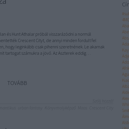
za
Cí
#su
4M
Aba
Abe
an és Hunt Athalar próbál visszarázódni a normál
Abs
tették Crescent Cityt, de annyi minden fordult fel
Ad
en, hogy leginkább csak pihenni szeretnének. Le akarnak
Kay
, mit tartogat számukra a jövő. Az Aszterek eddig…
Adj
Ado
Afr
Agu
Kia
TOVÁBB
Alb
Ald
Ale
Szólj hozzá!
Whi
mantikus
urban fantasy
Könyvmolyképző
Maas
Crescent City
Smi
Álm
Alst
ját