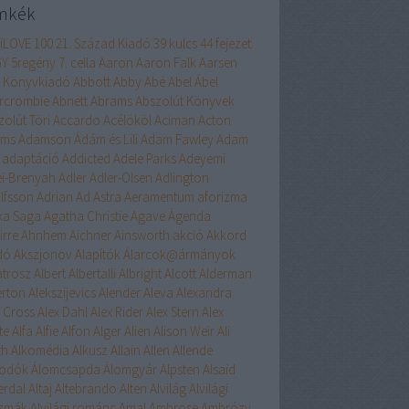
mkék
liLOVE
100
21. Század Kiadó
39 kulcs
44 fejezet
GY
5regény
7. cella
Aaron
Aaron Falk
Aarsen
 Könyvkiadó
Abbott
Abby
Abé
Abel
Ábel
rcrombie
Abnett
Abrams
Abszolút Könyvek
zolút Töri
Accardo
Acélököl
Aciman
Acton
ams
Adamson
Ádám és Lili
Adam Fawley
Adam
adaptáció
Addicted
Adele Parks
Adeyemi
ei-Brenyah
Adler
Adler-Olsen
Adlington
lfsson
Adrian
Ad Astra
Aeramentum
aforizma
ika Saga
Agatha Christie
Agave
Ágenda
irre
Ahnhem
Aichner
Ainsworth
akció
Akkord
dó
Akszjonov
Alapítók
Álarcok@ármányok
atrosz
Albert
Albertalli
Albright
Alcott
Alderman
erton
Alekszijevics
Alender
Aleva
Alexandra
x Cross
Alex Dahl
Alex Rider
Alex Stern
Alex
te
Alfa
Alfie
Alfon
Alger
Alien
Alison Weir
Ali
th
Alkomédia
Alkusz
Allain
Allen
Allende
odók
Álomcsapda
Álomgyár
Alpsten
Alsaid
erdal
Altaj
Altebrando
Alten
Alvilág
Alvilági
szmák
Alvilági románc
Amal
Ambrose
Ambrózy