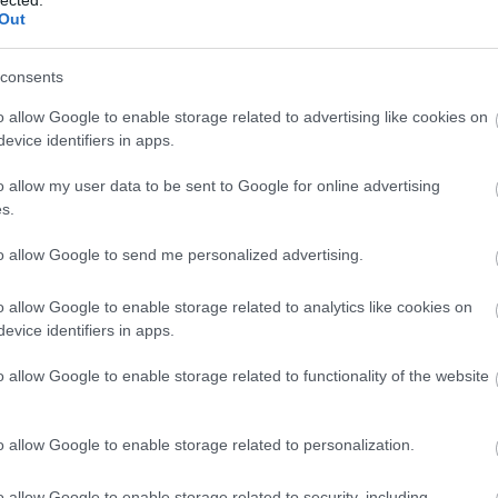
Ba
e
Out
Baj
Bal
Báli
consents
Bán
o allow Google to enable storage related to advertising like cookies on
 szőlőültetvényeken, a lenyűgöző Château Montrouge-ban
Bar
evice identifiers in apps.
ú idején elkötelezett ápolónőként dolgozik Angliában. Ám
Bar
Bar
i egy váratlan felkérésnek: hogy fedett ügynökként
o allow my user data to be sent to Google for online advertising
Bar
lenállást. Colmarba, a borairól híres, ékkőként…
s.
Bar
tör
to allow Google to send me personalized advertising.
Bay
Bea
TOVÁBB
o allow Google to enable storage related to analytics like cookies on
Beat
evice identifiers in apps.
Bee
Ale
o allow Google to enable storage related to functionality of the website
Szólj hozzá!
Cre
Deá
háborús
történelmi
romantikus
IPC
Maas
Ben
o allow Google to enable storage related to personalization.
Ben
Ben
Ber
o allow Google to enable storage related to security, including