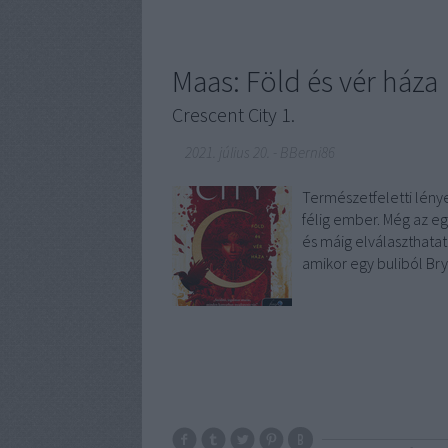
Maas: Föld és vér háza
Crescent City 1.
2021. július 20.
-
BBerni86
Természetfeletti lény
félig ember. Még az e
és máig elválaszthatat
amikor egy buliból Br