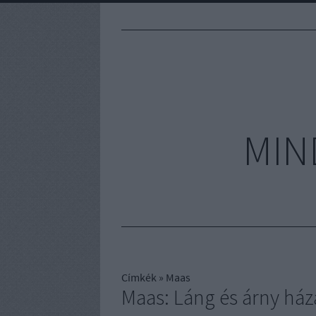
MIN
Címkék
»
Maas
Maas: Láng és árny ház