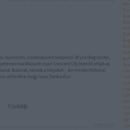
Bro
Bro
Bru
Bűb
test
Bud
Bug
Bul
Bud
es, nyomozós, összeesküvést leleplező. Bryce félig tündér,
Bur
gyetemen barátkozott össze Crescent City leendő alfájával,
Bya
lanok. Buliznak, keresik a helyüket – ám minden felborul,
Cai
yce vérfürdőre megy haza. Danika és a…
Cal
Cam
Cap
Car
Del
TOVÁBB
Wo
Car
Car
Szólj hozzá!
Cast