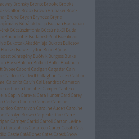
adway
Bronsky
Bronte
Brooke
Brooks
oks-Dalton
Broox
Brown
Brubaker
Bruck
nar
Brunel
Bryan
Bryndza
Bryne
ájármány
Bűbájok boltja
Buchan
Buchanan
vérek
Búcsúszimfónia
Búcsú nélkül
Buda
ai
Budai hóhér
Budapest-Print
Buehlman
lyó
Bukottak Akadémiája
Bukros
Bulicsov
l-Hansen
Bulwer-Lytton
Bunn
Bűnös
apest
bűnregény
Buótyik
Burgess
Burke
ton
Bussi
Butcher
Butfield
Butler
Buxbaum
tt
Bybee
Caboni
Cadigan
Cagaster
Cain
ne
Caldera
Caldwell
Callaghan
Callen
Callihan
mel
Calonita
Calvin
Cal Leandros
Cameron
eron Larkin
Campbell
Camper
Cantero
ella
Caplin
Caraval
Cara Hunter
Card
Carey
lo
Carlson
Carlton
Carman
Carmine
monico
Carnarvon
Caroline Auden
Caroline
od
Carolyn Brown
Carpenter
Carr
Carre
rigan
Carriger
Carrisi
Carroll
Carson Levine
sta
Cartaphilus
CartaTeen
Carter
Casati
Cass
illo
Castle
Cat&Bones
Cates
Cates&Show