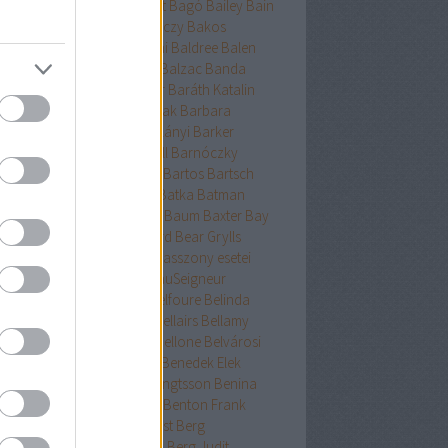
ckman
Baehr
Bagdy
Baggot
Bagó
Bailey
Bain
nokok
Baker
Bakkeid
Bakóczy
Bakos
atoni krimik
Baldacci
Baldini
Baldree
Balen
nt Erika
Ballard
Ballingrud
Balzac
Banda
hidi
Banks
Bányai
Bán Mór
Baráth Katalin
áth Viktória
Barátnak tartalak
Barbara
clay
Bardugo
Baricco
Bárkányi
Barker
log
Barnard
Barnes
Barnhill
Barnóczky
on
Barreau
Barron
Bartha
Bartos
Bartsch
tz
Basa Katalin
Bast
Bates
Batka
Batman
ténetek
Bauer
Bauermeister
Baum
Baxter
Bay
ard
Bazterrica
Beagle
Beard
Bear Grylls
ton
Beatrice Hyde-Clare kisasszony esetei
riz Williams
Beaumont
BeauSeigneur
cher Stowe
Beer
Behling
Belfoure
Belinda
xandra
Belinda Bauer
Bell
Bellairs
Bellamy
ek
Belle
Bellinger-nővérek
Bellone
Belvárosi
k
Benchley
Bencze
Bendis
Benedek Elek
edek Szabolcs
Benedict
Bengtsson
Benina
ioff
Benkő
Bennett
Bensen
Benton Frank
yák
Ben Elton
Berényi
Berest
Berg
ger&Blom
Bergh
Bergstrom
Berg Judit