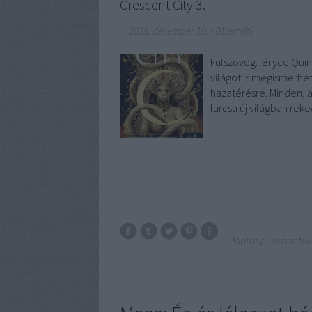
Crescent City 3.
2025. december 10.
-
BBerni86
Fülszöveg: Bryce Quin
világot is megismerhe
hazatérésre. Minden, am
furcsa új világban re
fantasy
romantik