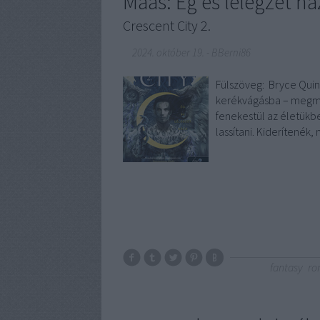
Maas: Ég és lélegzet há
Crescent City 2.
2024. október 19.
-
BBerni86
Fülszöveg: Bryce Quinl
kerékvágásba – megmen
fenekestül az életükb
lassítani. Kiderítenék
fantasy
ro