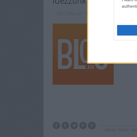
Idézzünk!
authenti
2021. július 21.
-
BBerni86
Ez a lénye
tudod, hol
értékesebb
szakácskö
válaszolo
Idézet
Halle
Va