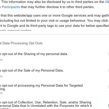
vara
. This information may also be disclosed by us to third parties on the
IA
Aub
Participants
that may further disclose it to other third parties.
Aux
Aw
 that this website/app uses one or more Google services and may gath
aus
including but not limited to your visit or usage behaviour. You may click 
egy
 to Google and its third-party tags to use your data for below specifi
éjs
ogle consent section.
ron mindig is ingerlékeny és büszke volt, hirtelen gerjed
elve
sát meg. Mióta az Üstbe kényszerítették, és akarata ellenére
zak
en találja a helyét a különös, veszedelmes világban, ahol él.
l Data Processing Opt Outs
csi
llépni a Hybern elleni háború…
uto
o opt-out of the Sharing of my personal data.
dém
A G
In
jele
lev
o opt-out of the Sale of my Personal Data.
TOVÁBB
mág
In
poko
A s
to opt-out of processing my Personal Data for Targeted
Szólj hozzá!
ing.
sző
In
y
romantikus
Könyvmolyképző
Maas
Tüskék és rózsák udvara
cso
kor
o opt-out of Collection, Use, Retention, Sale, and/or Sharing
gyi
ersonal Data that Is Unrelated with the Purposes for which it
lected.