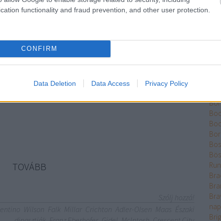
Ber
cation functionality and fraud prevention, and other user protection.
Bet
Bikk
Bis
g, Bryce! Az életé. Hogy úgy élj, úgy szeress, hogy közben
CONFIRM
Bjrn
nap az egész eltűnhet. Ettől lesz minden annyival
Bla
. (Maas: Föld és vér háza) – Használta már Nagyi az új
Blis
nyvét? Kipróbált már valamit? – érdeklődik Leopold.– Naná –
Böd
Data Deletion
Data Access
Privacy Policy
m.– És mit?– Hogy…
Pál
Bón
Boo
Bo
Bor
Bos
Bös
TOVÁBB
Run
Bra
Bra
Bra
Szólj hozzá!
nap
lentino
Wilson
Falk
Millar
Crichton
Adler-Olsen
Maas
Északi
Bri
dinasztiák
Franz Eberhofer
Gidel
McIntosh
Crescent City