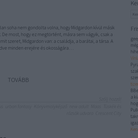
Ke
lan soha nem gondolta volna, hogy Midgardon kívül másik
Fri
t. De most, hogy ez megtörtént, másra sem vágyik, csak a
gee
it szeret, Midgardon van: a családja, a barátai, a társa. A
még
kedve minden erejére és okosságára…
hihe
Vín
Pyr
sza
sze
TOVÁBB
tiz
BBe
a ki
Szólj hozzá!
hog
us
urban fantasy
Könyvmolyképző
new adult
Maas
Tüskék és
Pull
rózsák udvara
Crescent City
tak
iga
Ken