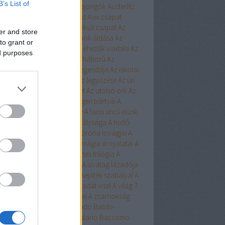
B’s List of
ert
Aurora
Austen
Austen-rajongók
Austerlitz
Avalon Bay
Avashti
Aveyard
Avix csapat
ad
Aya
Ázsia-saga
Az arc nélküli csapat
Az
er and store
chwitzi bába
Az égi hivatalnok áldása
Az
to grant or
dolláros ló
Az Egyesülés
Az éhezők viadala
Az
ed purposes
zaka hercege
Az első hangy háború
Az
szett flotta
Az északi erdő legendája
Az iskolai
latás nem játék!
Az Olimposz legyőzése
Az úri
rkefogó
Az utolsó huszonhét
Az utolsó ork
Az
lsó srácok
A Birodalom tengeri bártyái
A
oni kultiváció nagymestere
A farm ahol élünk
onosz Asszisztense
A híd királysága
A holló
A keresztapa örökében
A korona lovagjai
A
egő népe
A lista
A Madsen
A mágia árnyalatai
A
ia rabjai
A mély dala
A nyertes trilógia
A
l fiai
A polip
A róka árnya
A sivatag lázadója
zerelem egyenlete
A szerencsejáték szabályai
A
lő boszorkánya
A tacskó Pradát visel
A világ 7
dája
A Yellowstone alfahímjei
A zsarnokság
a
B.Czakó
Baár
Babilon Kiadó
Babits-
lkosságok
Babusz Bt.
Baccalario
Baccomo