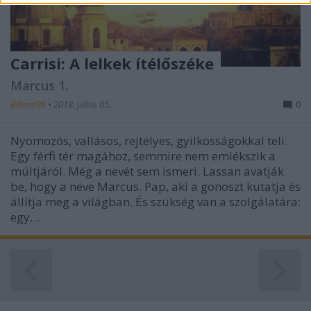
functionality and fraud prevention, and other
user protection.
Carrisi: A lelkek ítélőszéke
Marcus 1.
BBerni86
•
2018. július 05.
0
Nyomozós, vallásos, rejtélyes, gyilkosságokkal teli.
Egy férfi tér magához, semmire nem emlékszik a
múltjáról. Még a nevét sem ismeri. Lassan avatják
be, hogy a neve Marcus. Pap, aki a gonoszt kutatja és
állítja meg a világban. És szükség van a szolgálatára:
egy…