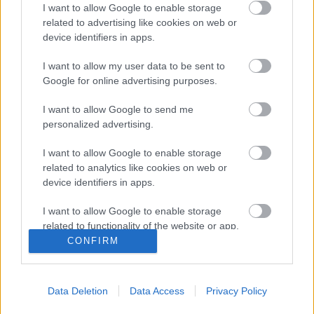
I want to allow Google to enable storage
BBerni86
•
2020. november 06.
0
related to advertising like cookies on web or
device identifiers in apps.
Sorozatgyilkosos, vallásos, összeesküvést leleplező.
Marcus továbbra is a sötétség vadásza – egy olyan
I want to allow my user data to be sent to
pap, aki észreveszi a bűn nyomait, és képes
Google for online advertising purposes.
felderíteni a legszörnyűbb eseteket is. Ám az eltelt
I want to allow Google to send me
három év alatt kezd elege lenni abból, hogy nem
personalized advertising.
ismerheti a feletteseit. Árnyaktól jönnek a…
I want to allow Google to enable storage
related to analytics like cookies on web or
device identifiers in apps.
I want to allow Google to enable storage
related to functionality of the website or app.
CONFIRM
I want to allow Google to enable storage
related to personalization.
Data Deletion
Data Access
Privacy Policy
I want to allow Google to enable storage
related to security, including authentication