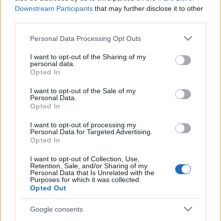
jövőben talán a legnehezebb. (Bauer: A fényfestő)
Downstream Participants
that may further disclose it to other
Az élet nem más, mint első alkalmak hosszú
third parties.
sorozata.…
Please note that this website/app uses one or more Google
Personal Data Processing Opt Outs
services and may gather and store information including but
not limited to your visit or usage behaviour. You may click to
I want to opt-out of the Sharing of my
personal data.
grant or deny consent to Google and its third-party tags to
Opted In
use your data for below specified purposes in below Google
consent section.
I want to opt-out of the Sale of my
Personal Data.
Opted In
I want to opt-out of processing my
Personal Data for Targeted Advertising.
Opted In
I want to opt-out of Collection, Use,
Retention, Sale, and/or Sharing of my
Personal Data that Is Unrelated with the
Purposes for which it was collected.
Opted Out
Carrisi: A sötétség vadásza
Google consents
Marcus 2.