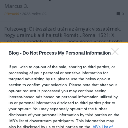
Marcus 3.
BBerni86
•
2022. május 09.
0
Fülszöveg: Öt ​évszázad után az árnyak visszatérnek,
hogy uralmuk alá hajtsák Rómát…Róma, 1521: X.
Leó pápa rendelkezik arról, hogy Róma városát soha
nem szabad teljes sötétségben hagyni. A pápa
utasítást ad, miszerint az utak, a templomok és az
Blog -
Do Not Process My Personal Information
épületek mindig legyenek kivilágítva éjszaka.Róma,
…
If you wish to opt-out of the sale, sharing to third parties, or
processing of your personal or sensitive information for
targeted advertising by us, please use the below opt-out
Idézzünk!
section to confirm your selection. Please note that after your
BBerni86
•
2020. november 11.
0
opt-out request is processed you may continue seeing
interest-based ads based on personal information utilized by
us or personal information disclosed to third parties prior to
Talán könnyebb ítélkezni, mint megtalálni, miért is
your opt-out. You may separately opt-out of the further
lehet köszönetet mondani. Talán egyszerűbb
disclosure of your personal information by third parties on the
megélni a gyűlöletet, mint megtalálni, kit lehet
IAB’s list of downstream participants. This information may
szeretni. És miért. Reményvesztett időben hinni a
also be disclosed by us to third parties on the
IAB’s List of