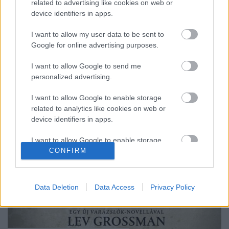
related to advertising like cookies on web or
Középiskolásként jött rá, hogy mit akar kezdeni az
device identifiers in apps.
életével, és a célra szegezett tekintettel menetelt
előre. Jó jegyek, egyetemi ösztöndíj, majd az egyik
I want to allow my user data to be sent to
laborban lett munkatárs, a kamaszkori példaképe
Google for online advertising purposes.
mellett.…
I want to allow Google to send me
personalized advertising.
I want to allow Google to enable storage
related to analytics like cookies on web or
device identifiers in apps.
I want to allow Google to enable storage
CONFIRM
related to functionality of the website or app.
I want to allow Google to enable storage
related to personalization.
Data Deletion
Data Access
Privacy Policy
I want to allow Google to enable storage
related to security, including authentication
functionality and fraud prevention, and other