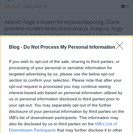
BBerni86
•
2020. július 19.
0
Abbott: Fogd a kezem Kit teljesen bepörög, Diane
jelenléte minden téren összezavarja. Annyira, hogy
barátjáva, egyben kollégájával végez a laborban.
Látta, hogy rossz a kémcső, de hagyta vele dolgozni,
berobbant, a férfi elvérzett. Diane segít neki rendbe
Blog -
Do Not Process My Personal Information
tenni a dolgokat. Mégsem áll helyre a…
If you wish to opt-out of the sale, sharing to third parties, or
processing of your personal or sensitive information for
Idézzünk!
targeted advertising by us, please use the below opt-out
BBerni86
•
2020. július 15.
0
section to confirm your selection. Please note that after your
opt-out request is processed you may continue seeing
interest-based ads based on personal information utilized by
Egyetlen negatív élmény felülírhat ezer pozitívat.
us or personal information disclosed to third parties prior to
Ami miatt a szeretet tengerében csak az egyetlen
your opt-out. You may separately opt-out of the further
fuldoklót veszed észre. (Park: 180 másodperc)
disclosure of your personal information by third parties on the
Tudjátok, azt mondják, hogy két fontos esemény van
IAB’s list of downstream participants. This information may
egy ember életében: amikor megszületik, és amikor
also be disclosed by us to third parties on the
IAB’s List of
rájön, hogy mi a rendeltetése a világban. (Petes:…
Downstream Participants
that may further disclose it to other