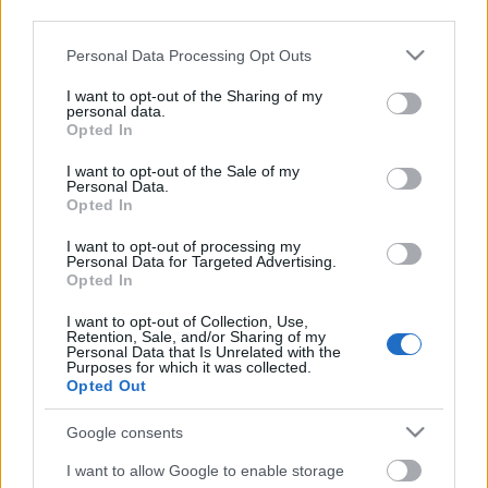
third parties.
Please note that this website/app uses one or more Google
Personal Data Processing Opt Outs
services and may gather and store information including but
not limited to your visit or usage behaviour. You may click to
I want to opt-out of the Sharing of my
personal data.
grant or deny consent to Google and its third-party tags to
Opted In
use your data for below specified purposes in below Google
consent section.
I want to opt-out of the Sale of my
Personal Data.
Opted In
I want to opt-out of processing my
Personal Data for Targeted Advertising.
Opted In
I want to opt-out of Collection, Use,
Retention, Sale, and/or Sharing of my
Personal Data that Is Unrelated with the
Abbott: Fogd a kezem
Purposes for which it was collected.
Opted Out
BBerni86
•
2020. július 13.
0
Google consents
Barátnős, régi titkot őrző, kutatós. Kit komolyan
I want to allow Google to enable storage
megdolgozott mindenért, amit elért.