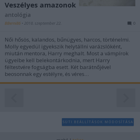
Veszélyes amazonok
user protection.
antológia
BBerni86
•
2018. szeptember 22.
0
Női hősös, kalandos, bűnügyes, harcos, történelmi.
Molly egyedül igyekszik helytállni varázslóként,
miután mentora, Harry meghalt. Most a vámpírok
ügyeibe kell belekontárkodnia, mert Harry
féltestvére fogságba esett. Két barátnőjével
beosonnak egy estélyre, és véres…
SÜTI BEÁLLÍTÁSOK MÓDOSÍTÁSA