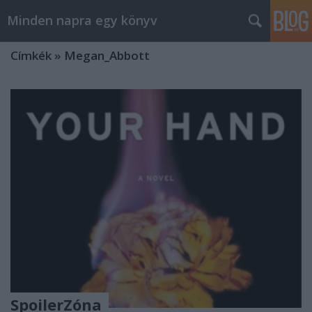
Minden napra egy könyv
Címkék
»
Megan_Abbott
SpoilerZóna