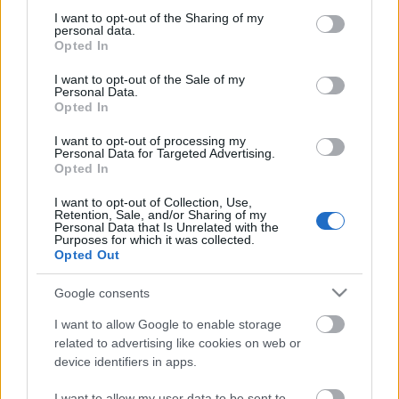
not limited to your visit or usage behaviour. You may click to
I want to opt-out of the Sharing of my
personal data.
grant or deny consent to Google and its third-party tags to
Opted In
use your data for below specified purposes in below Google
consent section.
I want to opt-out of the Sale of my
Personal Data.
Opted In
Owen: Az ellopott trón
I want to opt-out of processing my
Dominions 2.
Personal Data for Targeted Advertising.
Opted In
BBerni86
•
2025. szeptember 09.
0
I want to opt-out of Collection, Use,
Retention, Sale, and/or Sharing of my
Fülszöveg: Ikernővérem, Tabra Aryd igazi királynője.
Personal Data that Is Unrelated with the
A sivatagban rejtőzik a biztos halál elől, miközben én
Purposes for which it was collected.
Opted Out
hamis királynőként uralkodom a szörnyűséges
Eidolon király mellett. Aranykalitkámból egyetlen
Google consents
kiút kinálkozik: Reven. Az Árnylidércem. A
szerelmem. Csakhogy a benne lakozó árnyak egyre…
I want to allow Google to enable storage
related to advertising like cookies on web or
device identifiers in apps.
I want to allow my user data to be sent to