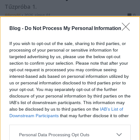
Tűzpróba 1.
BBerni86
•
2026. június 01.
0
Blog -
Do Not Process My Personal Information
Fülszöveg: A Tolvajok Rendjének elátkozott
adminisztrátoraként élek, meghúzom magam, és
If you wish to opt-out of the sale, sharing to third parties, or
közben remélem, hogy az Olümposzon uralkodó
processing of your personal or sensitive information for
szeszélyes lények nem vesznek észre. Nem könnyű
targeted advertising by us, please use the below opt-out
feladat, tekintve, hogy San Francisco éppen Zeusz
section to confirm your selection. Please note that after your
védővárosa, de igyekszem. Túlélek. Egészen addig,
opt-out request is processed you may continue seeing
míg egy éjszaka…
interest-based ads based on personal information utilized by
us or personal information disclosed to third parties prior to
your opt-out. You may separately opt-out of the further
disclosure of your personal information by third parties on the
IAB’s list of downstream participants. This information may
also be disclosed by us to third parties on the
IAB’s List of
Downstream Participants
that may further disclose it to other
third parties.
Please note that this website/app uses one or more Google
Personal Data Processing Opt Outs
services and may gather and store information including but