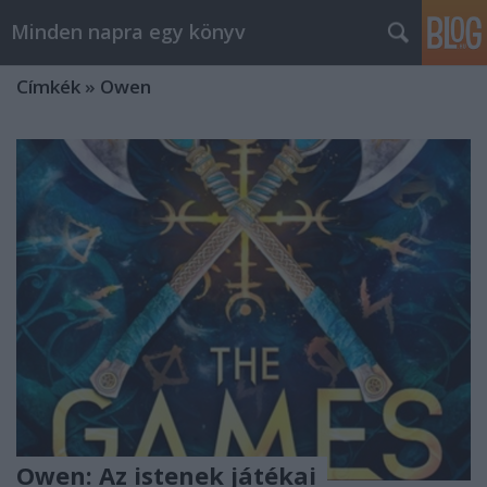
Minden napra egy könyv
Címkék
»
Owen
Owen: Az istenek játékai