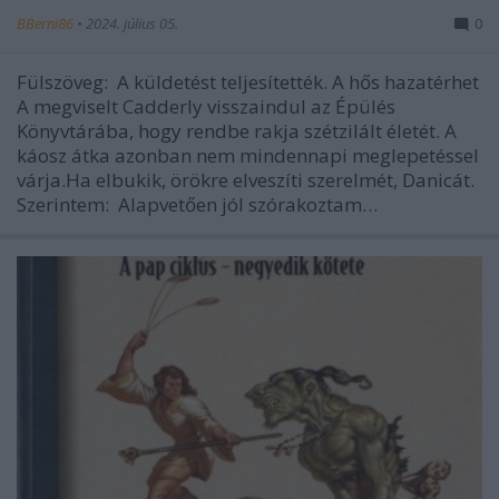
BBerni86
•
2024. július 05.
0
Fülszöveg: A küldetést teljesítették. A hős hazatérhet
A megviselt Cadderly visszaindul az Épülés
Könyvtárába, hogy rendbe rakja szétzilált életét. A
káosz átka azonban nem mindennapi meglepetéssel
várja.Ha elbukik, örökre elveszíti szerelmét, Danicát.
Szerintem: Alapvetően jól szórakoztam…