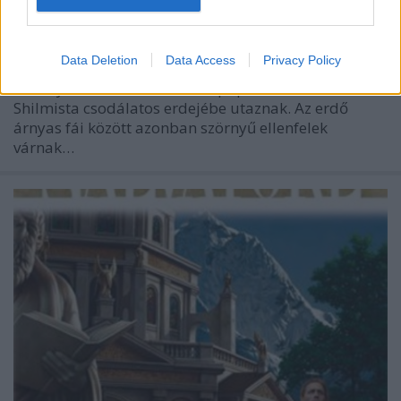
Fülszöveg: Cadderlynek el kell hagynia otthonát,
hogy a káosz átok által elszabadított gonosz ellen
Data Deletion
Data Access
Privacy Policy
küzdjön. Hogy meghiúsítsák a Háromság
Kastélyának hódító terveit, a pap és barátai
Shilmista csodálatos erdejébe utaznak. Az erdő
árnyas fái között azonban szörnyű ellenfelek
várnak…