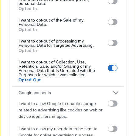
personal data.
grant or deny consent to Google and its third-party tags to
Opted In
use your data for below specified purposes in below Google
consent section.
I want to opt-out of the Sale of my
Personal Data.
Opted In
I want to opt-out of processing my
Personal Data for Targeted Advertising.
Opted In
I want to opt-out of Collection, Use,
Retention, Sale, and/or Sharing of my
Personal Data that Is Unrelated with the
Salvatore: Éjmaszkok
Purposes for which it was collected.
Opted Out
Pap 3.
BBerni86
•
2024. május 12.
0
Google consents
I want to allow Google to enable storage
Fülszöveg: Carradoon az árnyak és az orgyilkosok
related to advertising like cookies on web or
városa. A város sötét utcáin lopakodnak a gyilkos
device identifiers in apps.
Éjmaszkok, akiket a kis termetű, titokzatos gyilkos,
Szellem irányít. A veszélyes sikátorok között
I want to allow my user data to be sent to
Cadderly a szörnyűséges káosz átokkal küzd, de a
Google for online advertising purposes.