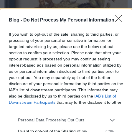
Blog -
Do Not Process My Personal Information
Salvatore: Az elesett erőd
If you wish to opt-out of the sale, sharing to third parties, or
Pap 4.
processing of your personal or sensitive information for
BBerni86
•
2024. június 13.
0
targeted advertising by us, please use the below opt-out
section to confirm your selection. Please note that after your
Fülszöveg: Cadderly, az Épülés Könyvtára tudós
opt-out request is processed you may continue seeing
papja Carradoon és Shilmista egyesített erőit vezeti
interest-based ads based on personal information utilized by
us or personal information disclosed to third parties prior to
Aballister, a legfőbb ellenségének erődje, a
your opt-out. You may separately opt-out of the further
Háromság kastély ellen. Egy másik küldetés
disclosure of your personal information by third parties on the
azonban a múltba szólítja.Egy olyan múltba,
IAB’s list of downstream participants. This information may
amelyet azonnal el is felejtene. Szerintem: Salvatore
also be disclosed by us to third parties on the
IAB’s List of
sikeresen…
Downstream Participants
that may further disclose it to other
third parties.
Please note that this website/app uses one or more Google
Personal Data Processing Opt Outs
services and may gather and store information including but
not limited to your visit or usage behaviour. You may click to
I want to opt-out of the Sharing of my