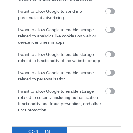
néma halállal is meg kell vívnia…
I want to allow Google to send me
personalized advertising.
I want to allow Google to enable storage
related to analytics like cookies on web or
device identifiers in apps.
I want to allow Google to enable storage
related to functionality of the website or app.
I want to allow Google to enable storage
related to personalization.
I want to allow Google to enable storage
related to security, including authentication
functionality and fraud prevention, and other
Salvatore: Shilmista árnyai
user protection.
Pap-ciklus 2.
BBerni86
•
2024. április 16.
0
CONFIRM