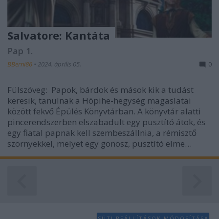
Salvatore: Kantáta
Pap 1.
BBerni86
•
2024. április 05.
0
Fülszöveg: Papok, bárdok és mások kik a tudást
keresik, tanulnak a Hópihe-hegység magaslatai
között fekvő Épülés Könyvtárban. A könyvtár alatti
pincerendszerben elszabadult egy pusztító átok, és
egy fiatal papnak kell szembeszállnia, a rémisztő
szörnyekkel, melyet egy gonosz, pusztító elme…
SÜTI BEÁLLÍTÁSOK MÓDOSÍTÁSA