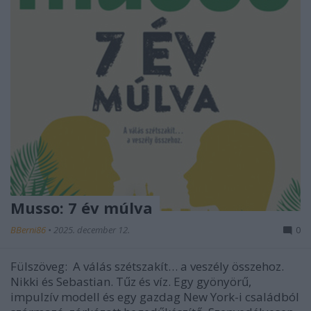
Musso: 7 év múlva
BBerni86
•
2025. december 12.
0
Fülszöveg: A válás szétszakít… a veszély összehoz.
Nikki és Sebastian. Tűz és víz. Egy gyönyörű,
impulzív modell és egy gazdag New York-i családból