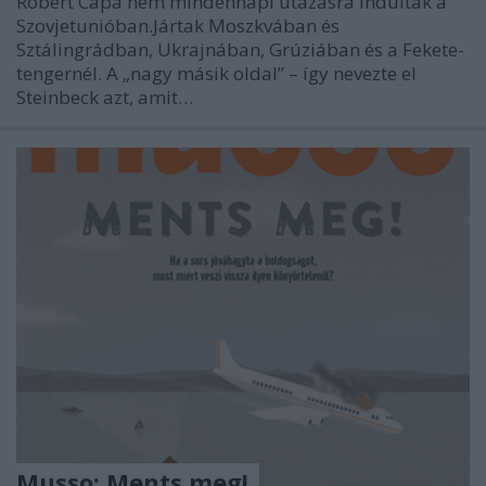
Robert Capa nem mindennapi utazásra indultak a
Szovjetunióban.Jártak Moszkvában és
Sztálingrádban, Ukrajnában, Grúziában és a Fekete-
tengernél. A „nagy másik oldal” – így nevezte el
Steinbeck azt, amit…
Musso: Ments meg!