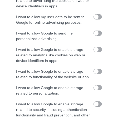
related to advertising like cookies on web or
device identifiers in apps.
I want to allow my user data to be sent to
Google for online advertising purposes.
I want to allow Google to send me
personalized advertising.
Ross: A firenzei könyvkereskedő
I want to allow Google to enable storage
Vespasiano da Bisticci és az Arno-parti Athén
related to analytics like cookies on web or
device identifiers in apps.
BBerni86
•
2025. április 03.
0
I want to allow Google to enable storage
Fülszöveg: “Ülni Niccoli hófehér abrosszal leterített
related to functionality of the website or app.
étkezőasztalánál, enni a porcelántányérokból, inni a
kristálypoharakból és hallgatni, amint a mester
I want to allow Google to enable storage
Brunelleschiről mesél, vagy a többi
related to personalization.
vacsoravendéggel vitatkozni arról, hogy Platón volt-e
I want to allow Google to enable storage
a nagyobb filozófus vagy Arisztotelész, aztán…
related to security, including authentication
functionality and fraud prevention, and other