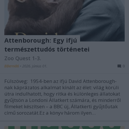
Attenborough: Egy ifjú
természettudós történetei
Zoo Quest 1-3.
BBerni86
•
2026. június 01.
0
Fülszöveg: 1954-ben az ifjú David Attenborough-
nak káprázatos alkalmat kínált az élet: világ körüli
útra indulhatott, hogy ritka és különleges állatokat
gyűjtsön a Londoni Állatkert számára, és minderről
filmeket készítsen – a BBC új, Állatkerti gyűjtőutak
című sorozatát.Ez a könyv három ilyen…