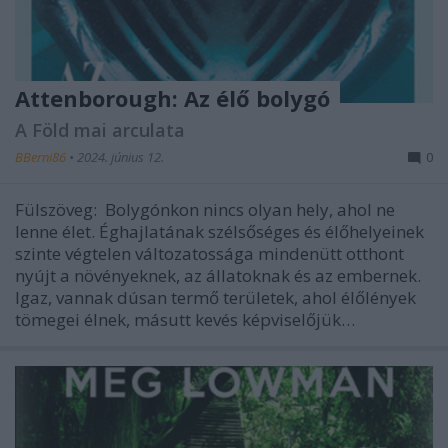
Attenborough: Az élő bolygó
A Föld mai arculata
BBerni86
•
2024. június 12.
0
Fülszöveg: Bolygónkon ​nincs olyan hely, ahol ne
lenne élet. Éghajlatának szélsőséges és élőhelyeinek
szinte végtelen változatossága mindenütt otthont
nyújt a növényeknek, az állatoknak és az embernek.
Igaz, vannak dúsan termő területek, ahol élőlények
tömegei élnek, másutt kevés képviselőjük…