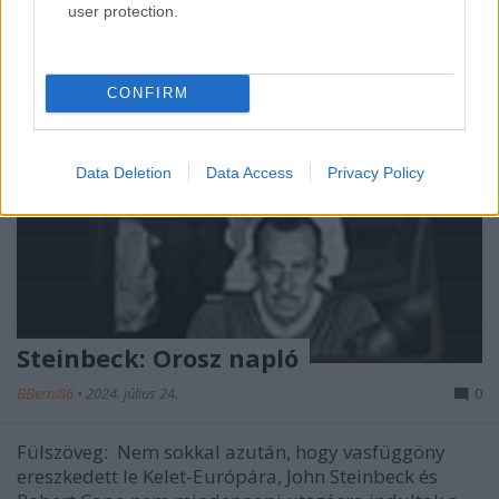
user protection.
CONFIRM
Data Deletion
Data Access
Privacy Policy
Steinbeck: Orosz napló
BBerni86
•
2024. július 24.
0
Fülszöveg: Nem sokkal azután, hogy vasfüggöny
ereszkedett le Kelet-Európára, John Steinbeck és