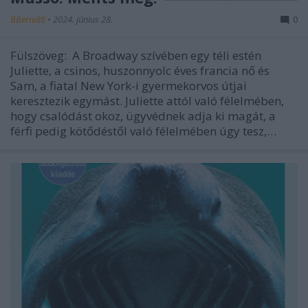
BBerni86
•
2024. június 28.
0
Fülszöveg: A Broadway szívében egy téli estén
Juliette, a csinos, huszonnyolc éves francia nő és
Sam, a fiatal New York-i gyermekorvos útjai
keresztezik egymást. Juliette attól való félelmében,
hogy csalódást okoz, ügyvédnek adja ki magát, a
férfi pedig kötődéstől való félelmében úgy tesz,…