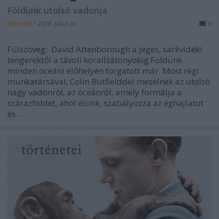
Földünk utolsó vadonja
BBerni86
•
2026. július 01.
0
Fülszöveg: David Attenborough a jeges, sarkvidéki
tengerektől a távoli korallzátonyokig Földünk
minden óceáni élőhelyén forgatott már. Most régi
munkatársával, Colin Butfielddel mesélnek az utolsó
nagy vadonról, az óceánról, amely formálja a
szárazföldet, ahol élünk, szabályozza az éghajlatot
és…