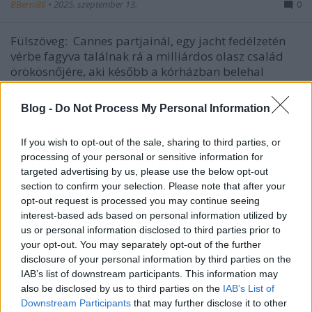
BBerni86
•
2025. szeptember 13.
0
Fülszöveg: Cannes partjainál, egy jacht fedélzetén
vérbe fagyva találnak rá a milliárdos olasz család
örökösnőjére, aki később a kórházban belehal
sérüléseibe. Vajon kinek állt érdekében megölni
Orianát?Négyen mondják el a maguk verzióját:
Blog -
Do Not Process My Personal Information
Adrien, az áldozat férje, a vonzó és titokzatos…
If you wish to opt-out of the sale, sharing to third parties, or
processing of your personal or sensitive information for
targeted advertising by us, please use the below opt-out
section to confirm your selection. Please note that after your
opt-out request is processed you may continue seeing
interest-based ads based on personal information utilized by
us or personal information disclosed to third parties prior to
your opt-out. You may separately opt-out of the further
disclosure of your personal information by third parties on the
IAB’s list of downstream participants. This information may
also be disclosed by us to third parties on the
IAB’s List of
Downstream Participants
that may further disclose it to other