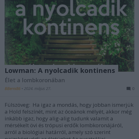
Lowman: A nyolcadik kontinens
Élet a lombkoronában
BBerni86
•
2024. május 27.
0
Fülszöveg: Ha igaz a mondás, hogy jobban ismerjük
a Hold felszínét, mint az óceánok mélyét, akkor még
inkább igaz, hogy alig-alig tudunk valamit a
mérsékelt övi és trópusi erdők lombkoronájáról,
arról a biológiai határról, amely szó szerint
pajzsként védi az életünket.Az ausztráliai