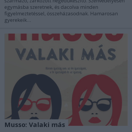
származó, zárkózott hegedűkészítő. Szenvedélyesen
egymásba szeretnek, és dacolva minden
figyelmeztetéssel, összeházasodnak. Hamarosan
gyerekeik…
Musso: Valaki más