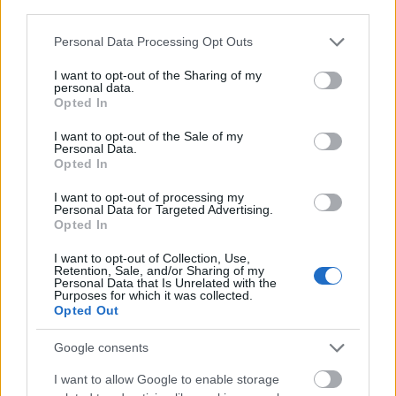
third parties.
Please note that this website/app uses one or more Google
Personal Data Processing Opt Outs
services and may gather and store information including but
Musso: Mert szeretlek
not limited to your visit or usage behaviour. You may click to
I want to opt-out of the Sharing of my
personal data.
grant or deny consent to Google and its third-party tags to
BBerni86
•
2025. április 14.
0
Opted In
use your data for below specified purposes in below Google
consent section.
I want to opt-out of the Sale of my
Fülszöveg: Ahol ​szeretet van, ott sosincs sötétség.
Personal Data.
Három ember, akinek sosem kellett volna
Opted In
találkoznia, egy járatra kap jegyet. És a sors furcsa
tréfát űz velük. Az ötéves Layla eltűnik egy Los
I want to opt-out of processing my
Personal Data for Targeted Advertising.
Angeles-i bevásárlóközpontból. Megrendült szülei a
Opted In
történtek után különválnak.Öt évvel később a…
I want to opt-out of Collection, Use,
Retention, Sale, and/or Sharing of my
Personal Data that Is Unrelated with the
Purposes for which it was collected.
Opted Out
Google consents
I want to allow Google to enable storage