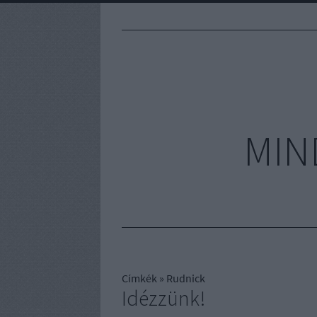
MIN
Címkék
»
Rudnick
Idézzünk!