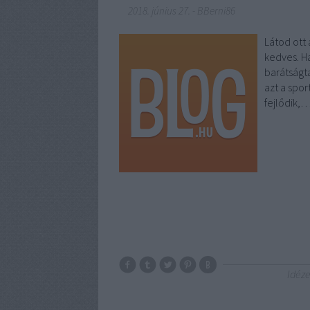
2018. június 27.
-
BBerni86
Látod ott 
kedves. Ha
barátságta
azt a spo
fejlődik,
Idéze