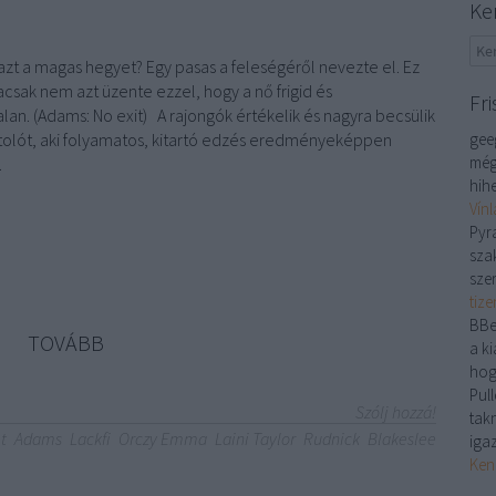
Ke
azt a magas hegyet? Egy pasas a feleségéről nevezte el. Ez
csak nem azt üzente ezzel, hogy a nő frigid és
Fri
lan. (Adams: No exit) A rajongók értékelik és nagyra becsülik
rtolót, aki folyamatos, kitartó edzés eredményeképpen
gee
még
…
hihe
Vín
Pyr
sza
sze
tiz
BBe
TOVÁBB
a ki
hog
Pull
Szólj hozzá!
tak
t
Adams
Lackfi
Orczy Emma
Laini Taylor
Rudnick
Blakeslee
iga
Ken