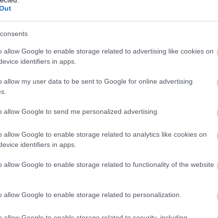
Ba
Out
Baj
Bal
Báli
consents
Bán
o allow Google to enable storage related to advertising like cookies on
Bar
evice identifiers in apps.
Bar
Bar
o allow my user data to be sent to Google for online advertising
Bar
s.
Bar
tör
to allow Google to send me personalized advertising.
Bay
Bea
o allow Google to enable storage related to analytics like cookies on
Beat
evice identifiers in apps.
Bee
Ale
o allow Google to enable storage related to functionality of the website
Cre
Deá
Ben
o allow Google to enable storage related to personalization.
Ben
Ben
Ber
o allow Google to enable storage related to security, including