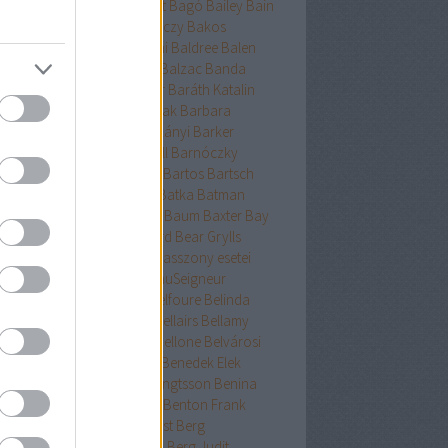
ckman
Baehr
Bagdy
Baggot
Bagó
Bailey
Bain
nokok
Baker
Bakkeid
Bakóczy
Bakos
atoni krimik
Baldacci
Baldini
Baldree
Balen
nt Erika
Ballard
Ballingrud
Balzac
Banda
hidi
Banks
Bányai
Bán Mór
Baráth Katalin
áth Viktória
Barátnak tartalak
Barbara
clay
Bardugo
Baricco
Bárkányi
Barker
log
Barnard
Barnes
Barnhill
Barnóczky
on
Barreau
Barron
Bartha
Bartos
Bartsch
tz
Basa Katalin
Bast
Bates
Batka
Batman
ténetek
Bauer
Bauermeister
Baum
Baxter
Bay
ard
Bazterrica
Beagle
Beard
Bear Grylls
ton
Beatrice Hyde-Clare kisasszony esetei
riz Williams
Beaumont
BeauSeigneur
cher Stowe
Beer
Behling
Belfoure
Belinda
xandra
Belinda Bauer
Bell
Bellairs
Bellamy
ek
Belle
Bellinger-nővérek
Bellone
Belvárosi
k
Benchley
Bencze
Bendis
Benedek Elek
edek Szabolcs
Benedict
Bengtsson
Benina
ioff
Benkő
Bennett
Bensen
Benton Frank
yák
Ben Elton
Berényi
Berest
Berg
ger&Blom
Bergh
Bergstrom
Berg Judit