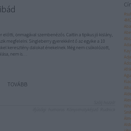
Cí
hibád
#su
4M
Aba
Abe
 előtti, önmagával szembenézős. Caitlin a tipikus jó kislány,
Abs
zik megfelelni. Singleberry gyerekként ő az egyike a 10
Ad
eikkel keresztény dalokat énekelnek. Még nem csókolózott,
Kay
válása, nem is…
Adj
Ado
Afr
Agu
Kia
TOVÁBB
Alb
Ald
Ale
Szólj hozzá!
Whi
ifjúsági
humoros
Könyvmolyképző
Rudnick
Smi
Álm
Alst
ját