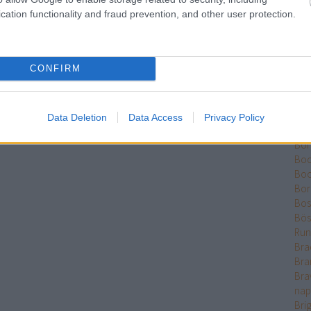
Ber
cation functionality and fraud prevention, and other user protection.
Bet
Bikk
Bis
CONFIRM
Bjrn
Bla
Blis
Böd
Data Deletion
Data Access
Privacy Policy
Pál
Bón
Boo
Bo
Bor
Bos
Bös
Run
Bra
Bra
Bra
nap
Bri