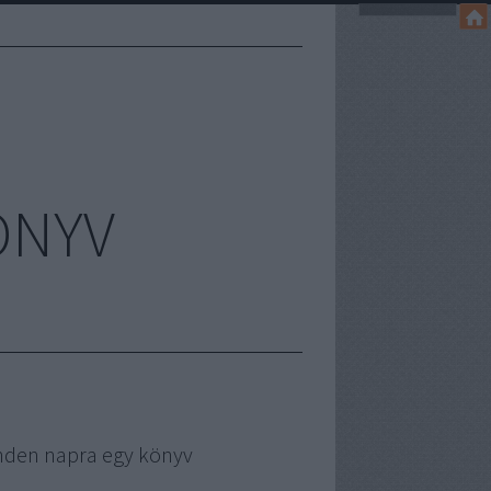
ÖNYV
nden napra egy könyv