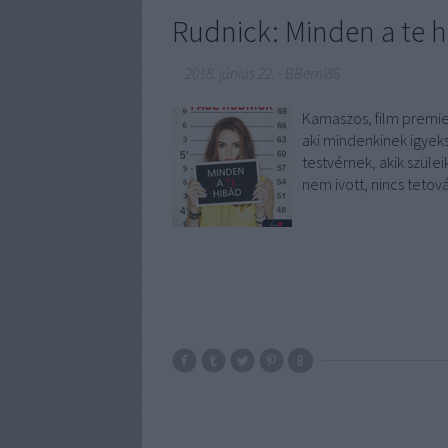
Rudnick: Minden a te 
2018. június 22.
-
BBerni86
Kamaszos, film premier
aki mindenkinek igyeks
testvérnek, akik szül
nem ivott, nincs teto