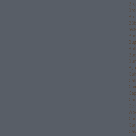
Bro
Bro
Bru
Bűb
test
Bud
Bug
Bul
Bud
Bur
Bya
Cai
Cal
Cam
Cap
Car
Del
Wo
Car
Car
Cast