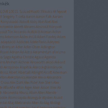
mkék
liLOVE
100
21. Század Kiadó
39 kulcs
44 fejezet
GY
5regény
7. cella
Aaron
Aaron Falk
Aarsen
 Könyvkiadó
Abbott
Abby
Abé
Ábel
Abel
rcrombie
Abnett
Abrams
Abszolút Könyvek
zolút Töri
Accardo
Acélököl
Aciman
Acton
ams
Adamson
Ádám és Lili
Adam Fawley
Adam
adaptáció
Addicted
Adele Parks
Adeyemi
ei-Brenyah
Adler
Adler-Olsen
Adlington
lfsson
Adrian
Ad Astra
Aeramentum
aforizma
ika Saga
Agatha Christie
Agave
Ágenda
irre
Ahnhem
Aichner
Ainsworth
akció
Akkord
dó
Akszjonov
Alapítók
Álarcok@ármányok
atrosz
Albert
Albertalli
Albright
Alcott
Alderman
erton
Alekszijevics
Alender
Aleva
Alexandra
x Cross
Alex Dahl
Alex Rider
Alex Stern
Alex
te
Alfa
Alfie
Alfon
Alger
Alien
Alison Weir
Ali
th
Alkomédia
Alkusz
Allain
Allen
Allende
odók
Álomcsapda
Álomgyár
Alpsten
Alsaid
erdal
Altaj
Altebrando
Alten
Alvilág
Alvilági
szmák
Alvilági románc
Amal
Ambrose
Ambrózy