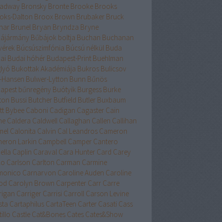
adway
Bronsky
Bronte
Brooke
Brooks
oks-Dalton
Broox
Brown
Brubaker
Bruck
nar
Brunel
Bryan
Bryndza
Bryne
ájármány
Bűbájok boltja
Buchan
Buchanan
vérek
Búcsúszimfónia
Búcsú nélkül
Buda
ai
Budai hóhér
Budapest-Print
Buehlman
lyó
Bukottak Akadémiája
Bukros
Bulicsov
l-Hansen
Bulwer-Lytton
Bunn
Bűnös
apest
bűnregény
Buótyik
Burgess
Burke
ton
Bussi
Butcher
Butfield
Butler
Buxbaum
tt
Bybee
Caboni
Cadigan
Cagaster
Cain
ne
Caldera
Caldwell
Callaghan
Callen
Callihan
mel
Calonita
Calvin
Cal Leandros
Cameron
eron Larkin
Campbell
Camper
Cantero
ella
Caplin
Caraval
Cara Hunter
Card
Carey
lo
Carlson
Carlton
Carman
Carmine
monico
Carnarvon
Caroline Auden
Caroline
od
Carolyn Brown
Carpenter
Carr
Carre
rigan
Carriger
Carrisi
Carroll
Carson Levine
sta
Cartaphilus
CartaTeen
Carter
Casati
Cass
illo
Castle
Cat&Bones
Cates
Cates&Show