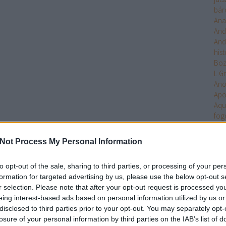
bár
Ana
And
And
hist
Bo
L.G
An
Apo
Aqu
fog
Arc
Ari
Not Process My Personal Information
Arm
Uni
to opt-out of the sale, sharing to third parties, or processing of your per
Ten
formation for targeted advertising by us, please use the below opt-out s
Asa
r selection. Please note that after your opt-out request is processed y
Ash
eing interest-based ads based on personal information utilized by us or
Aste
disclosed to third parties prior to your opt-out. You may separately opt-
Atla
losure of your personal information by third parties on the IAB’s list of
Atta