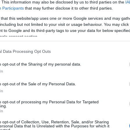
. This information may also be disclosed by us to third parties on the
IA
Aub
Participants
that may further disclose it to other third parties.
Aux
Aw
 that this website/app uses one or more Google services and may gath
aus
including but not limited to your visit or usage behaviour. You may click 
egy
 to Google and its third-party tags to use your data for below specifi
éjs
ogle consent section.
elve
zak
l Data Processing Opt Outs
csi
uto
o opt-out of the Sharing of my personal data.
dém
A G
In
jele
lev
o opt-out of the Sale of my Personal Data.
mág
In
poko
A s
to opt-out of processing my Personal Data for Targeted
ing.
sző
In
cso
kor
o opt-out of Collection, Use, Retention, Sale, and/or Sharing
gyi
ersonal Data that Is Unrelated with the Purposes for which it
lected.