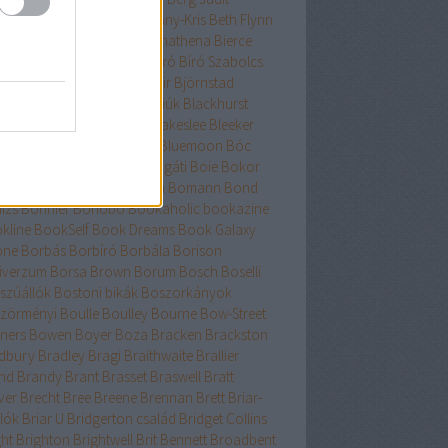
nard
Berry
Bessenyei
Bethany-Kris
Beth Flynn
űtészta Kiadó
Bevelstoke
Bhathena
Bierce
uri
Binge
Binnings Ewen
Bíró
Bíró Szabolcs
hop
Bissell
Bjork
Björnsdóttir
Björnstad
asdóttir
Black
Blackhawk fiúk
Blackhurst
edel
Blaine
Blake
Blakely
Blakeslee
Bleeker
h
Bliss
Bloch
Block
Bloom
Bluemoon
Bóc
őcs
Bodor
Body Count
Bogáti
Boie
Bokor
Bökös
Boland
Bolin
Bolton
Bomann
Bond
izs
Bonnier
Bonobó
Bookaholic
bookazine
kline
BookSelf
Book Dreams
Book Galaxy
one
Borbás
Borbíró Borbála
Borison
iverzum
Borsa Brown
Borum
Bosch
Boselli
szúállók
Bostoni bikák
Boszorkányok
zörményi
Boulle
Boulley
Bourne
Bow-Street
ners
Bowen
Boyer
Boza
Bracken
Brackston
dbury
Bradley
Bragi
Braithwaite
Brallier
nd
Brandy
Brant
Brasset
Braswell
Bratt
ver
Brecht
Bree
Breene
Brennan
Brett
Briar-
lók
Briar U
Bridgerton család
Bridget Collins
ght
Brighton
Brightwell
Brit Bennett
Broadbent