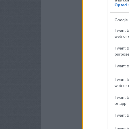
Opted 
Google 
I want t
web or d
I want t
purpose
I want 
I want t
web or d
I want t
or app.
I want t
I want t