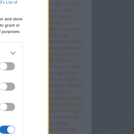
B’s List of
ert
Aurora
Austen
Austen-rajongók
Austerlitz
Avalon Bay
Avashti
Aveyard
Avix csapat
ad
Aya
Ázsia-saga
Az arc nélküli csapat
Az
er and store
chwitzi bába
Az égi hivatalnok áldása
Az
to grant or
dolláros ló
Az Egyesülés
Az éhezők viadala
Az
ed purposes
zaka hercege
Az első hangy háború
Az
szett flotta
Az északi erdő legendája
Az iskolai
latás nem játék!
Az Olimposz legyőzése
Az úri
rkefogó
Az utolsó huszonhét
Az utolsó ork
Az
lsó srácok
A Birodalom tengeri bártyái
A
oni kultiváció nagymestere
A farm ahol élünk
onosz Asszisztense
A híd királysága
A holló
A keresztapa örökében
A korona lovagjai
A
egő népe
A lista
A Madsen
A mágia árnyalatai
A
ia rabjai
A mély dala
A nyertes trilógia
A
l fiai
A polip
A róka árnya
A sivatag lázadója
zerelem egyenlete
A szerencsejáték szabályai
A
lő boszorkánya
A tacskó Pradát visel
A világ 7
dája
A Yellowstone alfahímjei
A zsarnokság
a
B.Czakó
Baár
Babilon Kiadó
Babits-
lkosságok
Babusz Bt.
Baccalario
Baccomo