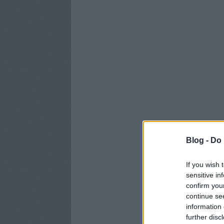
Blog -
Do 
If you wish 
sensitive in
confirm you
continue se
information 
further disc