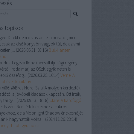
resés
ss topikok
gee:
Direkt nem olvastam el a posztot, mert
 csak az első könyvön vagyok túl, de az vmi
tetlen j...
(
2026.05.31. 03:16
)
Bull-Hansen:
land
andus:
Legeza Ilona (becsült ifjusági regény
kértő, irodalmár) az OSzK egyik neten is
replő öszefog...
(
2026.03.25. 16:14
)
Verne: A
enöt éves kapitány
rni86:
@Brds.Nora: Szia! A molyon kérdezték
adótól a jövőbeli kiadások kapcsán. Ott írták,
y tárgy...
(
2025.09.13. 18:18
)
Clare: A kardfogó
er István:
Nem értek ezekhez a cukros
nyokhoz, de a Moonlight Shadow énekesnőjét
zán kihagyhatták volna...
(
2024.11.26. 23:14
)
nedy: Tiltott gyümölcs