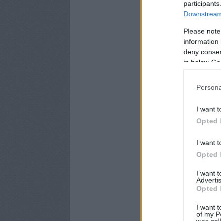
participants
Downstream 
Please note
information 
deny consent
in below Go
Persona
I want t
Opted 
I want t
Opted 
I want 
Advertis
Opted 
I want t
of my P
was col