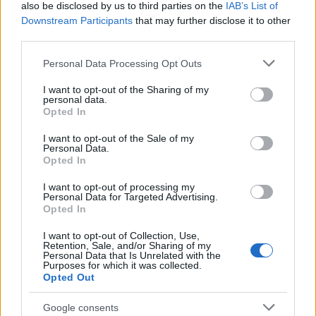
tovább álmodjuk. Egy ilyen továbbálmodás a
also be disclosed by us to third parties on the
IAB’s List of
Sandman-gyűjtemény 5. kötete is, amely az eredeti
Downstream Participants
that may further disclose it to other
sorozat lezárása után íródott Sandman-
third parties.
történeteket…
Please note that this website/app uses one or more Google
Personal Data Processing Opt Outs
services and may gather and store information including but
not limited to your visit or usage behaviour. You may click to
I want to opt-out of the Sharing of my
personal data.
grant or deny consent to Google and its third-party tags to
Opted In
use your data for below specified purposes in below Google
consent section.
I want to opt-out of the Sale of my
Personal Data.
Opted In
I want to opt-out of processing my
Personal Data for Targeted Advertising.
Opted In
I want to opt-out of Collection, Use,
Retention, Sale, and/or Sharing of my
Personal Data that Is Unrelated with the
Purposes for which it was collected.
Opted Out
Gaiman: Sandman - Az álmok
Google consents