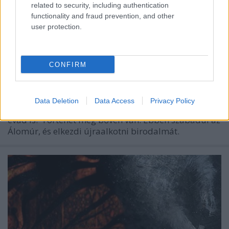
related to security, including authentication
functionality and fraud prevention, and other
user protection.
Szemrevaló
CONFIRM
BBerni86
•
2022. október 22.
0
Szerintem nem csak én néztem örömmel, hogy kelt
Data Deletion
Data Access
Privacy Policy
életre Gaiman képregénye. Sandman - jöhet a 2.
évad is? Történet még bőven van. Ebben szabadul az
Álomúr, és elkezdi újraalkotni birodalmát.