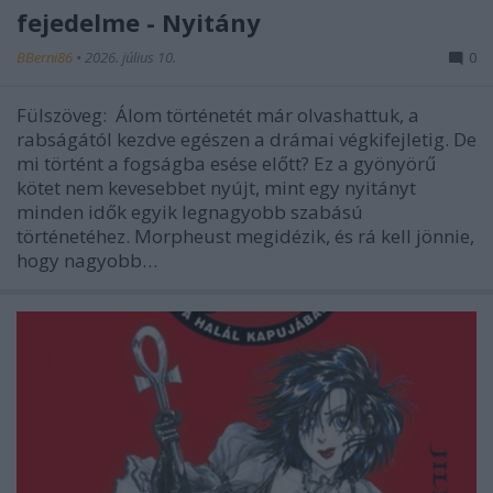
fejedelme - Nyitány
BBerni86
•
2026. július 10.
0
Fülszöveg: Álom történetét már olvashattuk, a
rabságától kezdve egészen a drámai végkifejletig. De
mi történt a fogságba esése előtt? Ez a gyönyörű
kötet nem kevesebbet nyújt, mint egy nyitányt
minden idők egyik legnagyobb szabású
történetéhez. Morpheust megidézik, és rá kell jönnie,
hogy nagyobb…