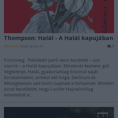
Thompson: Halál - A Halál kapujában
BBerni86
•
2026. április 24.
0
Fülszöveg: Pokolbéli parti veszi kezdetét – szó
szerint – a Halál kapujában. Mindenki kedvenc gót
Végtelenje, Halál, gyakorlatilag kiszorul saját
birodalmából, amikor két húga, Delírium és
Kétségbeesés vad bulit csapnak a holtaknak. Minden
azzal kezdődött, hogy Lucifer Hajnalcsillag
lemondott a…