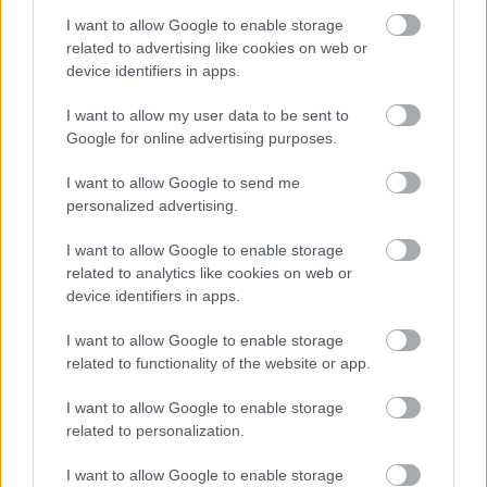
fejedelme 4.
I want to allow Google to enable storage
BBerni86
•
2025. április 06.
0
related to advertising like cookies on web or
device identifiers in apps.
Fülszöveg: Morpheus nézett már farkasszemet
I want to allow my user data to be sent to
boszorkányokkal, mágusokkal, saját családjával, a
Google for online advertising purposes.
többi Végtelennel, sőt, magával Luciferrel is, de ezek
megközelítőleg sem olyan rémisztőek, mint egy
I want to allow Google to send me
gyermekét vesztett édesanya bosszúja, aki a fúriák
personalized advertising.
ősi dühét szabadítja az Álmok Fejedelmére. És ha…
I want to allow Google to enable storage
related to analytics like cookies on web or
device identifiers in apps.
I want to allow Google to enable storage
related to functionality of the website or app.
I want to allow Google to enable storage
related to personalization.
I want to allow Google to enable storage