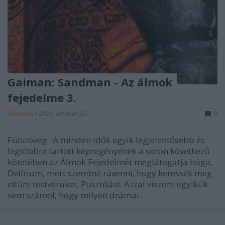
Gaiman: Sandman - Az álmok
fejedelme 3.
BBerni86
•
2022. október 22.
0
Fülszöveg: A minden idők egyik legjelentősebb és
legtöbbre tartott képregényének a soron következő
kötetében az Álmok Fejedelmét meglátogatja húga,
Delírium, mert szeretné rávenni, hogy keressék meg
eltűnt testvérüket, Pusztítást. Azzal viszont egyikük
sem számol, hogy milyen drámai…