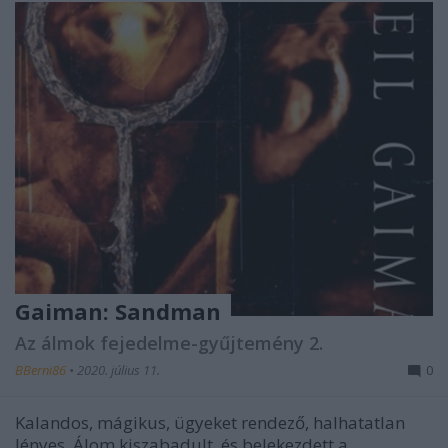
Gaiman: Sandman
Az álmok fejedelme-gyűjtemény 2.
BBerni86
•
2020. július 11.
0
Kalandos, mágikus, ügyeket rendező, halhatatlan
lényes. Álom kiszabadult, és belekezdett a