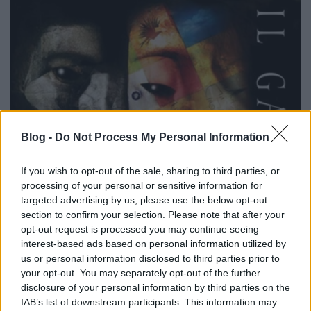
Blog -
Do Not Process My Personal Information
If you wish to opt-out of the sale, sharing to third parties, or
Gaiman: Sandman - Az álmok
processing of your personal or sensitive information for
targeted advertising by us, please use the below opt-out
fejedelme 5.
section to confirm your selection. Please note that after your
BBerni86
•
2025. április 07.
0
opt-out request is processed you may continue seeing
interest-based ads based on personal information utilized by
us or personal information disclosed to third parties prior to
Fülszöveg: Soha ​semmi nem ér véget. És amiről azt
your opt-out. You may separately opt-out of the further
hisszük, eltűnt, akár egy nehezen felidézhető álom,
disclosure of your personal information by third parties on the
csak átalakul, hogy meglepjen bennünket, és aztán
IAB’s list of downstream participants. This information may