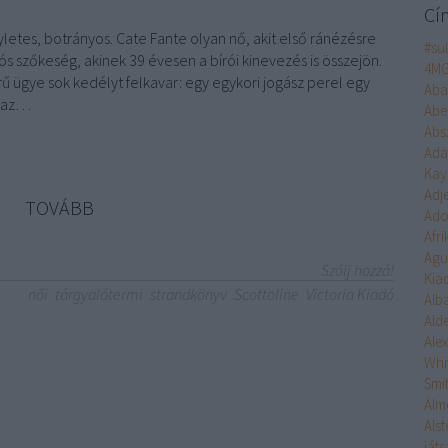
Cí
etes, botrányos. Cate Fante olyan nő, akit első ránézésre
#su
tós szőkeség, akinek 39 évesen a bírói kinevezés is összejön.
4M
ű ügye sok kedélyt felkavar: egy egykori jogász perel egy
Aba
a az…
Abe
Abs
Ad
Kay
Adj
TOVÁBB
Ado
Afr
Agu
Szólj hozzá!
Kia
női
tárgyalótermi
strandkönyv
Scottoline
Victoria Kiadó
Alb
Ald
Ale
Whi
Smi
Álm
Alst
ját