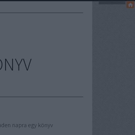
ÖNYV
nden napra egy könyv