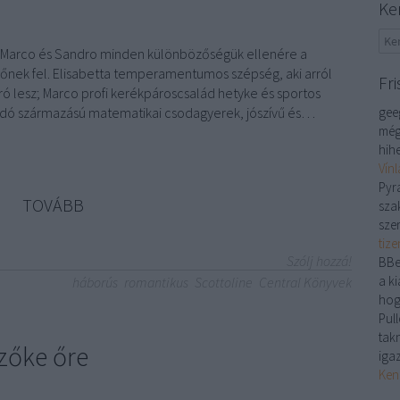
Ke
, Marco és Sandro minden különbözőségük ellenére a
őnek fel. Elisabetta temperamentumos szépség, aki arról
Fri
ró lesz; Marco profi kerékpároscsalád hetyke és sportos
sidó származású matematikai csodagyerek, jószívű és…
gee
még
hihe
Vín
Pyr
TOVÁBB
sza
sze
tiz
Szólj hozzá!
BBe
a ki
háborús
romantikus
Scottoline
Central Könyvek
hog
Pull
tak
szőke őre
iga
Ken