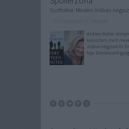
SpoilerZóna
Scottoline: Minden órában négysz
2018. szeptember 02.
-
BBerni86
A héten thriller dömpi
kisoroltam, miről mesé
órában négyszer Dr. Er
feje. Elkötelezett gyó