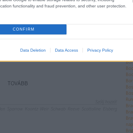
Ber
cation functionality and fraud prevention, and other user protection.
m anya és Marc házában. Mihez kezdenék Vakarccsal?
Bet
c szerintem allergiás mindkettőnkre. Berakjuk egy
Bikk
 Bárcsak Marcra mondaná ezt, de nincs akkora szerencsém.
Bis
Tönkretett tinikor) 20 kérdés volt, és 40 volt a maximális
CONFIRM
Bjrn
. Én 38-at…
Bla
Blis
Böd
Data Deletion
Data Access
Privacy Policy
Pál
Bón
Boo
Bo
Bor
TOVÁBB
Bos
Bös
Run
Szólj hozzá!
Bra
den
Sparrow
Koontz
Weir
Schwab
Reeve
Scottoline
Elsberg
Bra
Bra
nap
Bri