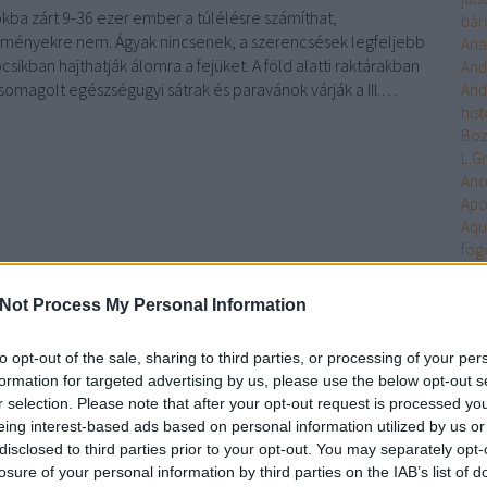
kba zárt 9-36 ezer ember a túlélésre számíthat,
bár
lményekre nem. Ágyak nincsenek, a szerencsések legfeljebb
Ana
sikban hajthatják álomra a fejüket. A föld alatti raktárakban
And
somagolt egészségügyi sátrak és paravánok várják a III.…
And
hist
Bo
L.G
An
Apo
Aqu
fog
Arc
TOVÁBB
Ari
Not Process My Personal Information
Arm
Uni
Szólj hozzá!
to opt-out of the sale, sharing to third parties, or processing of your per
Ten
formation for targeted advertising by us, please use the below opt-out s
Bell
Logan
Kecskeméti
Riley
Sund
Scottoline
Kordos
Scalzi
Asa
r selection. Please note that after your opt-out request is processed y
Ash
eing interest-based ads based on personal information utilized by us or
Aste
disclosed to third parties prior to your opt-out. You may separately opt-
Atla
ánság
losure of your personal information by third parties on the IAB’s list of
Atta