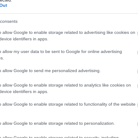
Ba
Out
Baj
Bal
tkos, nyomozós. Grace Rossi élete megtört, amikor a férje
Báli
consents
álló anyaként igyekszik boldogulni, de kénytelen volt
Bán
időbe dolgozni. 3 hónapja jegyző egy legfelsőbb bíró
o allow Google to enable storage related to advertising like cookies on
Bar
kis hatással van rá, és…
evice identifiers in apps.
Bar
Bar
o allow my user data to be sent to Google for online advertising
Bar
s.
Bar
tör
TOVÁBB
to allow Google to send me personalized advertising.
Bay
Bea
o allow Google to enable storage related to analytics like cookies on
Beat
Szólj hozzá!
evice identifiers in apps.
Bee
romantikus
Orion
tárgyalótermi
strandkönyv
Scottoline
Ale
o allow Google to enable storage related to functionality of the website
Cre
Deá
Ben
o allow Google to enable storage related to personalization.
Ben
Ben
Ber
o allow Google to enable storage related to security, including