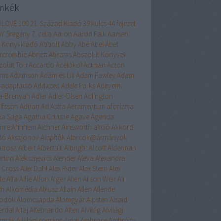
mkék
liLOVE
100
21. Század Kiadó
39 kulcs
44 fejezet
GY
5regény
7. cella
Aaron
Aaron Falk
Aarsen
 Könyvkiadó
Abbott
Abby
Abé
Abel
Ábel
rcrombie
Abnett
Abrams
Abszolút Könyvek
zolút Töri
Accardo
Acélököl
Aciman
Acton
ams
Adamson
Ádám és Lili
Adam Fawley
Adam
adaptáció
Addicted
Adele Parks
Adeyemi
ei-Brenyah
Adler
Adler-Olsen
Adlington
lfsson
Adrian
Ad Astra
Aeramentum
aforizma
ika Saga
Agatha Christie
Agave
Ágenda
irre
Ahnhem
Aichner
Ainsworth
akció
Akkord
dó
Akszjonov
Alapítók
Álarcok@ármányok
atrosz
Albert
Albertalli
Albright
Alcott
Alderman
erton
Alekszijevics
Alender
Aleva
Alexandra
x Cross
Alex Dahl
Alex Rider
Alex Stern
Alex
te
Alfa
Alfie
Alfon
Alger
Alien
Alison Weir
Ali
th
Alkomédia
Alkusz
Allain
Allen
Allende
odók
Álomcsapda
Álomgyár
Alpsten
Alsaid
erdal
Altaj
Altebrando
Alten
Alvilág
Alvilági
szmák
Alvilági románc
Amal
Ambrose
Ambrózy