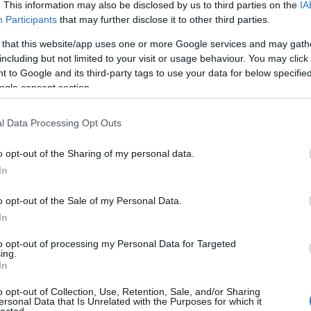
. This information may also be disclosed by us to third parties on the
IA
Aub
Participants
that may further disclose it to other third parties.
Aux
Aw
 that this website/app uses one or more Google services and may gath
rejtélyes üzenetes. Natalie élete látszólag tökéletesen
aus
including but not limited to your visit or usage behaviour. You may click 
csolatban él egy remek férfival, akit a családja is szeret. Az
egy
 to Google and its third-party tags to use your data for below specifi
egyes szemináriumai lehetnének népszerűbbek is. Egy
éjs
ogle consent section.
elve
éri, hogy tartson…
zak
l Data Processing Opt Outs
csi
uto
o opt-out of the Sharing of my personal data.
dém
TOVÁBB
A G
In
jele
lev
o opt-out of the Sale of my Personal Data.
Szólj hozzá!
mág
In
poko
krimi
női
strandkönyv
Scottoline
Victoria Kiadó
A s
to opt-out of processing my Personal Data for Targeted
ing.
sző
In
cso
ebbezés
kor
o opt-out of Collection, Use, Retention, Sale, and/or Sharing
gyi
ersonal Data that Is Unrelated with the Purposes for which it
lected.