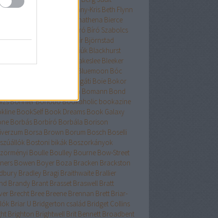
nard
Berry
Bessenyei
Bethany-Kris
Beth Flynn
űtészta Kiadó
Bevelstoke
Bhathena
Bierce
uri
Binge
Binnings Ewen
Bíró
Bíró Szabolcs
hop
Bissell
Bjork
Björnsdóttir
Björnstad
asdóttir
Black
Blackhawk fiúk
Blackhurst
edel
Blaine
Blake
Blakely
Blakeslee
Bleeker
h
Bliss
Bloch
Block
Bloom
Bluemoon
Bóc
őcs
Bodor
Body Count
Bogáti
Boie
Bokor
Bökös
Boland
Bolin
Bolton
Bomann
Bond
izs
Bonnier
Bonobó
Bookaholic
bookazine
kline
BookSelf
Book Dreams
Book Galaxy
one
Borbás
Borbíró Borbála
Borison
iverzum
Borsa Brown
Borum
Bosch
Boselli
szúállók
Bostoni bikák
Boszorkányok
zörményi
Boulle
Boulley
Bourne
Bow-Street
ners
Bowen
Boyer
Boza
Bracken
Brackston
dbury
Bradley
Bragi
Braithwaite
Brallier
nd
Brandy
Brant
Brasset
Braswell
Bratt
ver
Brecht
Bree
Breene
Brennan
Brett
Briar-
lók
Briar U
Bridgerton család
Bridget Collins
ght
Brighton
Brightwell
Brit Bennett
Broadbent