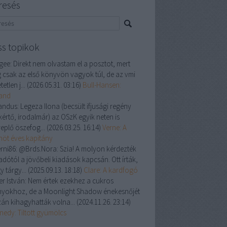
resés
ss topikok
gee:
Direkt nem olvastam el a posztot, mert
 csak az első könyvön vagyok túl, de az vmi
tetlen j...
(
2026.05.31. 03:16
)
Bull-Hansen:
land
andus:
Legeza Ilona (becsült ifjusági regény
kértő, irodalmár) az OSzK egyik neten is
replő öszefog...
(
2026.03.25. 16:14
)
Verne: A
enöt éves kapitány
rni86:
@Brds.Nora: Szia! A molyon kérdezték
adótól a jövőbeli kiadások kapcsán. Ott írták,
y tárgy...
(
2025.09.13. 18:18
)
Clare: A kardfogó
er István:
Nem értek ezekhez a cukros
nyokhoz, de a Moonlight Shadow énekesnőjét
zán kihagyhatták volna...
(
2024.11.26. 23:14
)
nedy: Tiltott gyümölcs