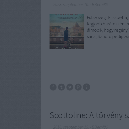
2023. szeptember 10.
-
BBerni86
Fülszöveg: Elisabetta
legjobb barátokként n
álmodik, hogy regényí
sarja; Sandro pedig z
Scottoline: A törvény 
2018. szeptember 15.
-
BBerni86