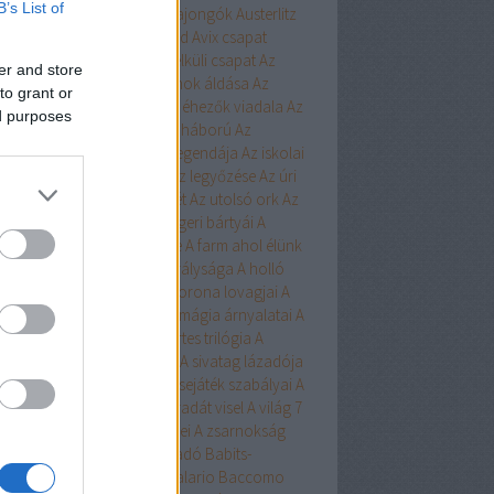
B’s List of
ert
Aurora
Austen
Austen-rajongók
Austerlitz
Avalon Bay
Avashti
Aveyard
Avix csapat
ad
Aya
Ázsia-saga
Az arc nélküli csapat
Az
er and store
chwitzi bába
Az égi hivatalnok áldása
Az
to grant or
dolláros ló
Az Egyesülés
Az éhezők viadala
Az
ed purposes
zaka hercege
Az első hangy háború
Az
szett flotta
Az északi erdő legendája
Az iskolai
latás nem játék!
Az Olimposz legyőzése
Az úri
rkefogó
Az utolsó huszonhét
Az utolsó ork
Az
lsó srácok
A Birodalom tengeri bártyái
A
oni kultiváció nagymestere
A farm ahol élünk
onosz Asszisztense
A híd királysága
A holló
A keresztapa örökében
A korona lovagjai
A
egő népe
A lista
A Madsen
A mágia árnyalatai
A
ia rabjai
A mély dala
A nyertes trilógia
A
l fiai
A polip
A róka árnya
A sivatag lázadója
zerelem egyenlete
A szerencsejáték szabályai
A
lő boszorkánya
A tacskó Pradát visel
A világ 7
dája
A Yellowstone alfahímjei
A zsarnokság
a
B.Czakó
Baár
Babilon Kiadó
Babits-
lkosságok
Babusz Bt.
Baccalario
Baccomo