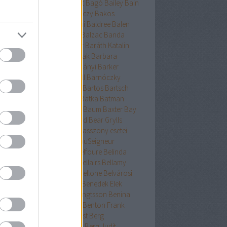
ckman
Baehr
Bagdy
Baggot
Bagó
Bailey
Bain
nokok
Baker
Bakkeid
Bakóczy
Bakos
atoni krimik
Baldacci
Baldini
Baldree
Balen
nt Erika
Ballard
Ballingrud
Balzac
Banda
hidi
Banks
Bányai
Bán Mór
Baráth Katalin
áth Viktória
Barátnak tartalak
Barbara
clay
Bardugo
Baricco
Bárkányi
Barker
log
Barnard
Barnes
Barnhill
Barnóczky
on
Barreau
Barron
Bartha
Bartos
Bartsch
tz
Basa Katalin
Bast
Bates
Batka
Batman
ténetek
Bauer
Bauermeister
Baum
Baxter
Bay
ard
Bazterrica
Beagle
Beard
Bear Grylls
ton
Beatrice Hyde-Clare kisasszony esetei
riz Williams
Beaumont
BeauSeigneur
cher Stowe
Beer
Behling
Belfoure
Belinda
xandra
Belinda Bauer
Bell
Bellairs
Bellamy
ek
Belle
Bellinger-nővérek
Bellone
Belvárosi
k
Benchley
Bencze
Bendis
Benedek Elek
edek Szabolcs
Benedict
Bengtsson
Benina
ioff
Benkő
Bennett
Bensen
Benton Frank
yák
Ben Elton
Berényi
Berest
Berg
ger&Blom
Bergh
Bergstrom
Berg Judit