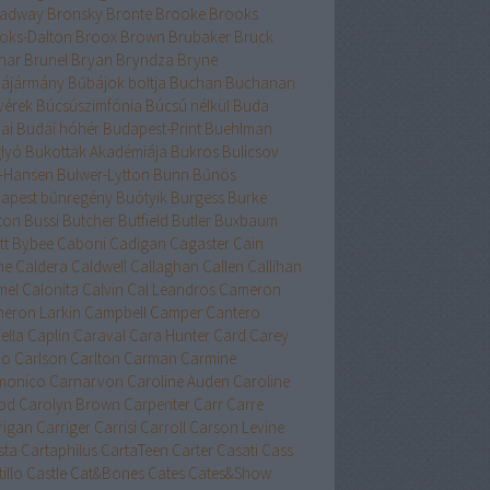
adway
Bronsky
Bronte
Brooke
Brooks
oks-Dalton
Broox
Brown
Brubaker
Bruck
nar
Brunel
Bryan
Bryndza
Bryne
ájármány
Bűbájok boltja
Buchan
Buchanan
vérek
Búcsúszimfónia
Búcsú nélkül
Buda
ai
Budai hóhér
Budapest-Print
Buehlman
lyó
Bukottak Akadémiája
Bukros
Bulicsov
l-Hansen
Bulwer-Lytton
Bunn
Bűnös
apest
bűnregény
Buótyik
Burgess
Burke
ton
Bussi
Butcher
Butfield
Butler
Buxbaum
tt
Bybee
Caboni
Cadigan
Cagaster
Cain
ne
Caldera
Caldwell
Callaghan
Callen
Callihan
mel
Calonita
Calvin
Cal Leandros
Cameron
eron Larkin
Campbell
Camper
Cantero
ella
Caplin
Caraval
Cara Hunter
Card
Carey
lo
Carlson
Carlton
Carman
Carmine
monico
Carnarvon
Caroline Auden
Caroline
od
Carolyn Brown
Carpenter
Carr
Carre
rigan
Carriger
Carrisi
Carroll
Carson Levine
sta
Cartaphilus
CartaTeen
Carter
Casati
Cass
illo
Castle
Cat&Bones
Cates
Cates&Show