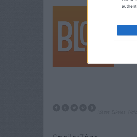
authenti
Nem alszo
Amúgy Mar
kennelbe.
(Elkeles: 
pontszám
Idézet
Elkeles
Wal