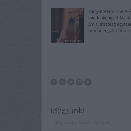
Tárgyalótermi, merényl
mindenki irigyel. Muta
Ám a látszólag egyszer
producert, aki ellopt
Idézzünk!
2018. szeptember 12.
-
BBerni86