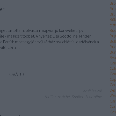
Bro
er
Bro
Bru
Bűb
test
nget tartottam, olvastam nagyon jó könyveket, így
Bud
lek ma kicsit többet. A nyertes: Lisa Scottoline: Minden
Bug
Bul
ic Parrish most egy jónevű kórház pszichiátriai osztályának a
Bud
gyító, aki a…
Bur
Bya
Cai
Cal
TOVÁBB
Cam
Cap
Car
Szólj hozzá!
Del
Wo
thriller
psziché
Spoiler
Scottoline
Car
Car
Cast