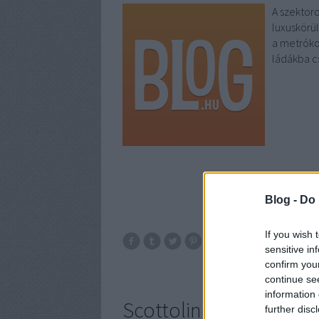
A szektoro
luxuskörü
a metrókoc
ládákba c
Blog -
Do 
If you wish 
sensitive in
Idézet
confirm you
continue se
information 
Scottoline: Utolsó kív
further disc