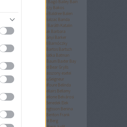
ckman
Baehr
Bagdy
Baggot
Bagó
Bailey
Bain
nokok
Baker
Bakkeid
Bakóczy
Bakos
atoni krimik
Baldacci
Baldini
Baldree
Balen
nt Erika
Ballard
Ballingrud
Balzac
Banda
hidi
Banks
Bányai
Bán Mór
Baráth Katalin
áth Viktória
Barátnak tartalak
Barbara
clay
Bardugo
Baricco
Bárkányi
Barker
log
Barnard
Barnes
Barnhill
Barnóczky
on
Barreau
Barron
Bartha
Bartos
Bartsch
tz
Basa Katalin
Bast
Bates
Batka
Batman
ténetek
Bauer
Bauermeister
Baum
Baxter
Bay
ard
Bazterrica
Beagle
Beard
Bear Grylls
ton
Beatrice Hyde-Clare kisasszony esetei
riz Williams
Beaumont
BeauSeigneur
cher Stowe
Beer
Behling
Belfoure
Belinda
xandra
Belinda Bauer
Bell
Bellairs
Bellamy
ek
Belle
Bellinger-nővérek
Bellone
Belvárosi
k
Benchley
Bencze
Bendis
Benedek Elek
edek Szabolcs
Benedict
Bengtsson
Benina
ioff
Benkő
Bennett
Bensen
Benton Frank
yák
Ben Elton
Berényi
Berest
Berg
ger&Blom
Bergh
Bergstrom
Berg Judit