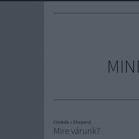
MIN
Címkék
»
Sheperd
Mire várunk?