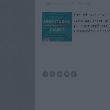
2021. augusztus 27.
-
BBerni86
Cím: Holtak vallatója S
szakmájuknak szenteln
patológus Angliában, é
Cselekmény: Dr. Shepe