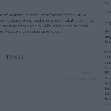
Ke
zerző: Richard Sheperd – azon írók sorát erősíti, akik a
ek egy könyvet és produkálnak jó eladásokat. Igazságügyi
Fri
s most mesél az eseteiről. Műfaj: krimi, orvosi, memoár
rd visszatekint a munkájára, és több…
gee
még
hihe
Vín
Pyr
TOVÁBB
sza
sze
tiz
Szólj hozzá!
BBe
a ki
Sheperd
Mire várunk
hog
Pull
tak
iga
Ken