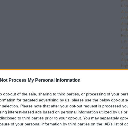
bár
Ana
And
And
hist
Bo
L.G
An
Apo
Aqu
fog
Arc
Ari
Not Process My Personal Information
Arm
Uni
to opt-out of the sale, sharing to third parties, or processing of your per
Ten
formation for targeted advertising by us, please use the below opt-out s
Asa
r selection. Please note that after your opt-out request is processed y
Ash
eing interest-based ads based on personal information utilized by us or
Aste
disclosed to third parties prior to your opt-out. You may separately opt-
Atla
losure of your personal information by third parties on the IAB’s list of
Atta