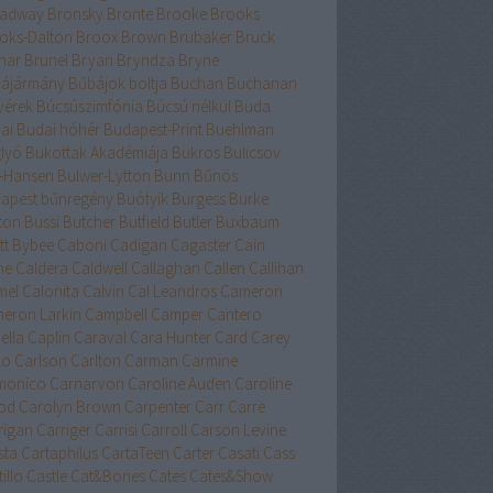
adway
Bronsky
Bronte
Brooke
Brooks
oks-Dalton
Broox
Brown
Brubaker
Bruck
nar
Brunel
Bryan
Bryndza
Bryne
ájármány
Bűbájok boltja
Buchan
Buchanan
vérek
Búcsúszimfónia
Búcsú nélkül
Buda
ai
Budai hóhér
Budapest-Print
Buehlman
lyó
Bukottak Akadémiája
Bukros
Bulicsov
l-Hansen
Bulwer-Lytton
Bunn
Bűnös
apest
bűnregény
Buótyik
Burgess
Burke
ton
Bussi
Butcher
Butfield
Butler
Buxbaum
tt
Bybee
Caboni
Cadigan
Cagaster
Cain
ne
Caldera
Caldwell
Callaghan
Callen
Callihan
mel
Calonita
Calvin
Cal Leandros
Cameron
eron Larkin
Campbell
Camper
Cantero
ella
Caplin
Caraval
Cara Hunter
Card
Carey
lo
Carlson
Carlton
Carman
Carmine
monico
Carnarvon
Caroline Auden
Caroline
od
Carolyn Brown
Carpenter
Carr
Carre
rigan
Carriger
Carrisi
Carroll
Carson Levine
sta
Cartaphilus
CartaTeen
Carter
Casati
Cass
illo
Castle
Cat&Bones
Cates
Cates&Show