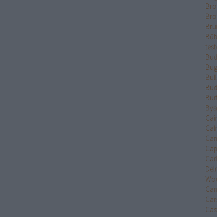
Bro
Bro
Bru
Bűb
test
Bud
Bug
Bul
Bud
Bur
Bya
Cai
Cal
Cam
Cap
Car
Del
Wo
Car
Car
Cast