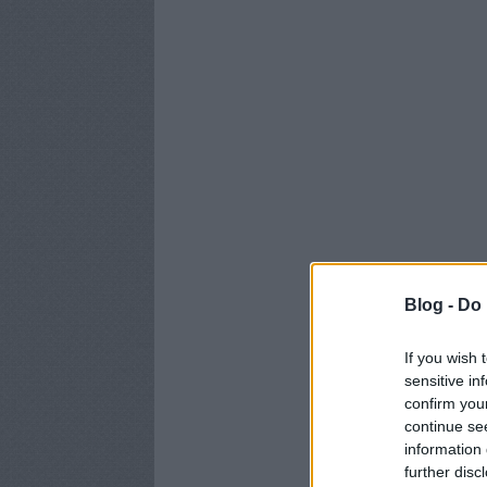
Blog -
Do 
If you wish 
sensitive in
confirm you
continue se
information 
further disc