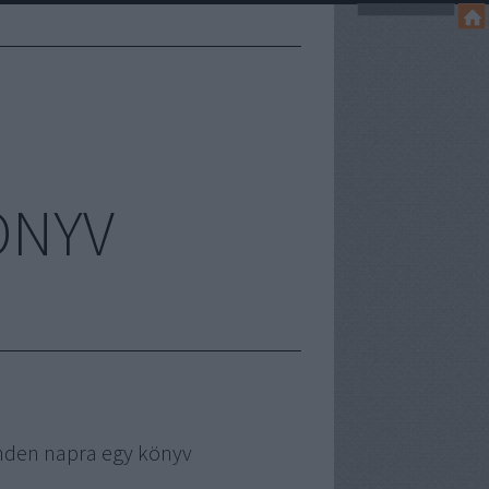
ÖNYV
nden napra egy könyv