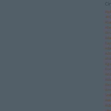
Cí
#su
4M
Aba
Abe
Abs
Ad
Kay
Adj
Ado
Afr
Agu
Kia
Alb
Ald
Ale
Whi
Smi
Álm
Alst
ját