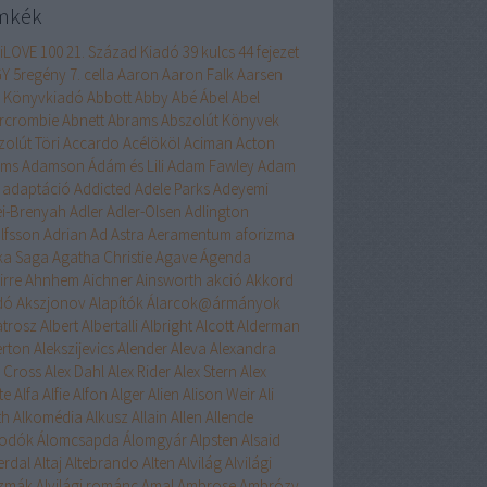
mkék
liLOVE
100
21. Század Kiadó
39 kulcs
44 fejezet
GY
5regény
7. cella
Aaron
Aaron Falk
Aarsen
 Könyvkiadó
Abbott
Abby
Abé
Ábel
Abel
rcrombie
Abnett
Abrams
Abszolút Könyvek
zolút Töri
Accardo
Acélököl
Aciman
Acton
ams
Adamson
Ádám és Lili
Adam Fawley
Adam
adaptáció
Addicted
Adele Parks
Adeyemi
ei-Brenyah
Adler
Adler-Olsen
Adlington
lfsson
Adrian
Ad Astra
Aeramentum
aforizma
ika Saga
Agatha Christie
Agave
Ágenda
irre
Ahnhem
Aichner
Ainsworth
akció
Akkord
dó
Akszjonov
Alapítók
Álarcok@ármányok
atrosz
Albert
Albertalli
Albright
Alcott
Alderman
erton
Alekszijevics
Alender
Aleva
Alexandra
x Cross
Alex Dahl
Alex Rider
Alex Stern
Alex
te
Alfa
Alfie
Alfon
Alger
Alien
Alison Weir
Ali
th
Alkomédia
Alkusz
Allain
Allen
Allende
odók
Álomcsapda
Álomgyár
Alpsten
Alsaid
erdal
Altaj
Altebrando
Alten
Alvilág
Alvilági
szmák
Alvilági románc
Amal
Ambrose
Ambrózy