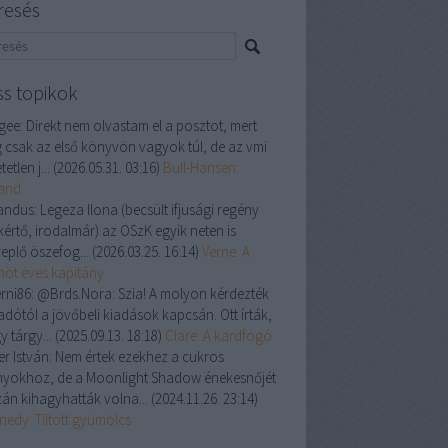
resés
ss topikok
gee:
Direkt nem olvastam el a posztot, mert
 csak az első könyvön vagyok túl, de az vmi
tetlen j...
(
2026.05.31. 03:16
)
Bull-Hansen:
land
andus:
Legeza Ilona (becsült ifjusági regény
kértő, irodalmár) az OSzK egyik neten is
replő öszefog...
(
2026.03.25. 16:14
)
Verne: A
enöt éves kapitány
rni86:
@Brds.Nora: Szia! A molyon kérdezték
adótól a jövőbeli kiadások kapcsán. Ott írták,
y tárgy...
(
2025.09.13. 18:18
)
Clare: A kardfogó
er István:
Nem értek ezekhez a cukros
nyokhoz, de a Moonlight Shadow énekesnőjét
zán kihagyhatták volna...
(
2024.11.26. 23:14
)
nedy: Tiltott gyümölcs