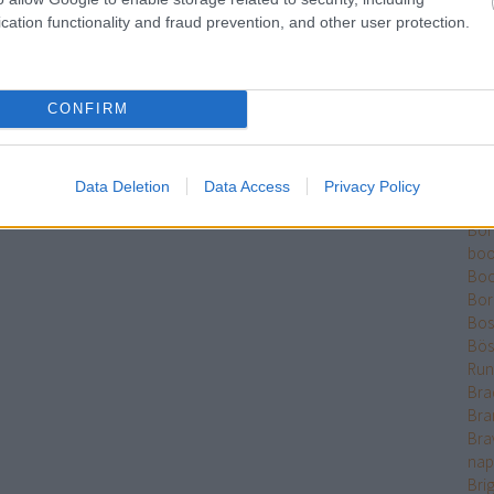
Ber
cation functionality and fraud prevention, and other user protection.
Bet
Bikk
Sza
CONFIRM
Bjö
Bla
Ble
Bó
Data Deletion
Data Access
Privacy Policy
Bok
Bo
boo
Boo
Bor
Bose
Bös
Run
Bra
Bra
Bra
nap
Bri