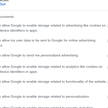
Ba
Out
Baj
Bal
Báli
consents
Bán
o allow Google to enable storage related to advertising like cookies on
Bar
evice identifiers in apps.
Bar
Bar
o allow my user data to be sent to Google for online advertising
Bar
s.
Bar
tör
to allow Google to send me personalized advertising.
Bay
Bea
o allow Google to enable storage related to analytics like cookies on
Beat
evice identifiers in apps.
Bee
Ale
o allow Google to enable storage related to functionality of the website
Cre
Deá
Ben
o allow Google to enable storage related to personalization.
Ben
Ben
Ber
o allow Google to enable storage related to security, including