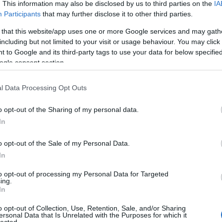
. This information may also be disclosed by us to third parties on the
IA
Aub
Participants
that may further disclose it to other third parties.
Aux
Aw
 that this website/app uses one or more Google services and may gath
aus
including but not limited to your visit or usage behaviour. You may click 
egy
 to Google and its third-party tags to use your data for below specifi
éjs
ogle consent section.
elve
zak
l Data Processing Opt Outs
csi
uto
o opt-out of the Sharing of my personal data.
dém
A G
In
jele
lev
o opt-out of the Sale of my Personal Data.
mág
In
poko
A s
to opt-out of processing my Personal Data for Targeted
ing.
sző
In
cso
kor
o opt-out of Collection, Use, Retention, Sale, and/or Sharing
gyi
ersonal Data that Is Unrelated with the Purposes for which it
lected.