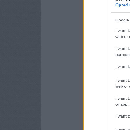
Opted 
Google 
I want t
web or d
I want t
purpose
I want 
I want t
web or d
I want t
or app.
I want t
I want t