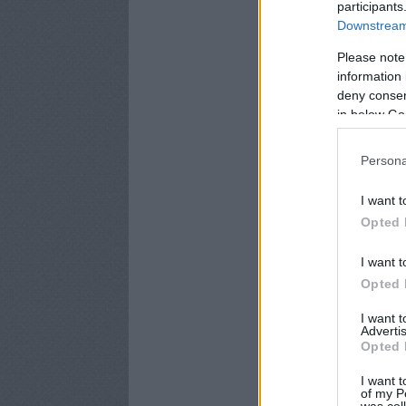
participants
Downstream 
Please note
information 
deny consent
in below Go
Persona
I want t
Opted 
I want t
Opted 
I want 
Advertis
Opted 
I want t
of my P
was col