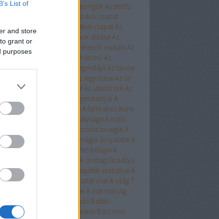
B’s List of
ert
Aurora
Austen
Austen-rajongók
Austerlitz
Avalon Bay
Avashti
Aveyard
Avix csapat
ad
Aya
Ázsia-saga
Az arc nélküli csapat
Az
er and store
chwitzi bába
Az égi hivatalnok áldása
Az
to grant or
dolláros ló
Az Egyesülés
Az éhezők viadala
Az
ed purposes
zaka hercege
Az első hangy háború
Az
szett flotta
Az északi erdő legendája
Az iskolai
latás nem játék!
Az Olimposz legyőzése
Az úri
rkefogó
Az utolsó huszonhét
Az utolsó ork
Az
lsó srácok
A Birodalom tengeri bártyái
A
oni kultiváció nagymestere
A farm ahol élünk
onosz Asszisztense
A híd királysága
A holló
A keresztapa örökében
A korona lovagjai
A
egő népe
A lista
A Madsen
A mágia árnyalatai
A
ia rabjai
A mély dala
A nyertes trilógia
A
l fiai
A polip
A róka árnya
A sivatag lázadója
zerelem egyenlete
A szerencsejáték szabályai
A
lő boszorkánya
A tacskó Pradát visel
A világ 7
dája
A Yellowstone alfahímjei
A zsarnokság
a
B.Czakó
Baár
Babilon Kiadó
Babits-
lkosságok
Babusz Bt.
Baccalario
Baccomo