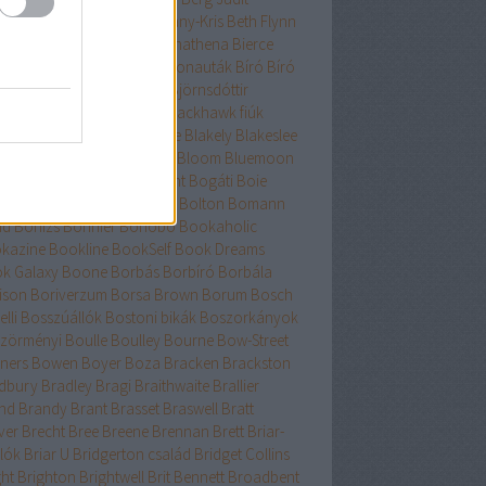
nard
Berry
Bessenyei
Bethany-Kris
Beth Flynn
űtészta Kiadó
Bevelstoke
Bhathena
Bierce
uri
Binge
Binnings Ewen
Bionauták
Bíró
Bíró
bolcs
Bishop
Bissell
Bjork
Björnsdóttir
rnstad
Bjrnasdóttir
Black
Blackhawk fiúk
ckhurst
Blaedel
Blaine
Blake
Blakely
Blakeslee
eker
Blish
Bliss
Bloch
Block
Bloom
Bluemoon
c
Bödőcs
Bodor
Body Count
Bogáti
Boie
or Pál
Bökös
Boland
Bolin
Bolton
Bomann
nd
Bónizs
Bonnier
Bonobó
Bookaholic
kazine
Bookline
BookSelf
Book Dreams
k Galaxy
Boone
Borbás
Borbíró Borbála
ison
Boriverzum
Borsa Brown
Borum
Bosch
lli
Bosszúállók
Bostoni bikák
Boszorkányok
zörményi
Boulle
Boulley
Bourne
Bow-Street
ners
Bowen
Boyer
Boza
Bracken
Brackston
dbury
Bradley
Bragi
Braithwaite
Brallier
nd
Brandy
Brant
Brasset
Braswell
Bratt
ver
Brecht
Bree
Breene
Brennan
Brett
Briar-
lók
Briar U
Bridgerton család
Bridget Collins
ght
Brighton
Brightwell
Brit Bennett
Broadbent