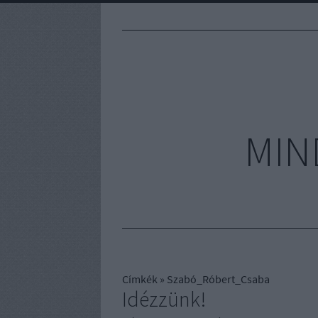
MIN
Címkék
»
Szabó_Róbert_Csaba
Idézzünk!