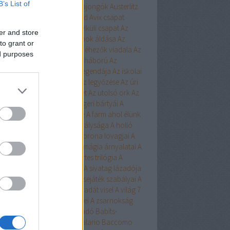
B’s List of
ert
Aurora
Austen
Austen-rajongók
Austerlitz
Avalon Bay
Avashti
Aveyard
Avix csapat
ad
Aya
Ázsia-saga
Az arc nélküli csapat
Az
er and store
chwitzi bába
Az égi hivatalnok áldása
Az
to grant or
dolláros ló
Az Egyesülés
Az éhezők viadala
Az
ed purposes
zaka hercege
Az első hangy háború
Az
szett flotta
Az északi erdő legendája
Az iskolai
latás nem játék!
Az Olimposz legyőzése
Az úri
rkefogó
Az utolsó huszonhét
Az utolsó ork
Az
lsó srácok
A Birodalom tengeri bártyái
A
oni kultiváció nagymestere
A farm ahol élünk
onosz Asszisztense
A híd királysága
A holló
A keresztapa örökében
A korona lovagjai
A
egő népe
A lista
A Madsen
A mágia árnyalatai
A
ia rabjai
A mély dala
A nyertes trilógia
A
l fiai
A polip
A róka árnya
A sivatag lázadója
zerelem egyenlete
A szerencsejáték szabályai
A
lő boszorkánya
A tacskó Pradát visel
A világ 7
dája
A Yellowstone alfahímjei
A zsarnokság
a
B.Czakó
Baár
Babilon Kiadó
Babits-
lkosságok
Babusz Bt.
Baccalario
Baccomo