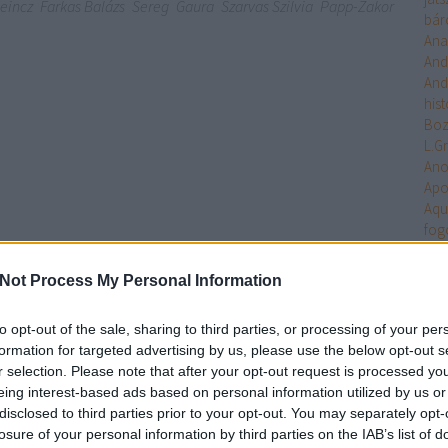
eincz
Farkas Balázs
Sereg
Gaura
Szarvas Szilvia
Papp-Zakor
bár
Ana
And
And
hist
Bo
L.G
An
Apo
Aqu
fog
Arc
Ari
Not Process My Personal Information
Arm
Uni
to opt-out of the sale, sharing to third parties, or processing of your per
Ten
formation for targeted advertising by us, please use the below opt-out s
Asa
r selection. Please note that after your opt-out request is processed y
Ash
eing interest-based ads based on personal information utilized by us or
Aste
disclosed to third parties prior to your opt-out. You may separately opt-
Atla
losure of your personal information by third parties on the IAB’s list of
Atta