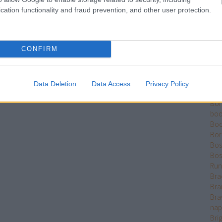
Ber
cation functionality and fraud prevention, and other user protection.
Bet
Bikk
Sza
CONFIRM
Bjö
Bla
Ble
Bó
Data Deletion
Data Access
Privacy Policy
Bok
Bo
boo
Boo
Bor
Bose
Bös
Run
Bra
Bra
Bra
nap
Bri