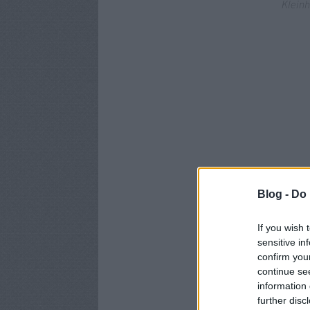
Kleinh
Blog -
Do 
If you wish 
sensitive in
confirm you
continue se
information 
further disc