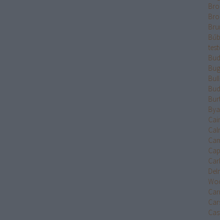
Bro
Bro
Bru
Bűb
test
Bud
Bug
Bul
Bud
Bur
Bya
Cai
Cal
Cam
Cap
Car
Del
Wo
Car
Car
Cast