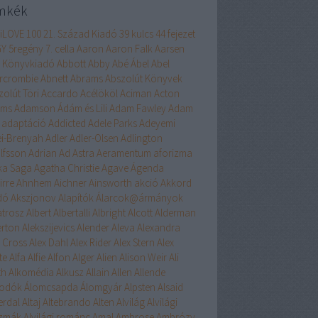
mkék
liLOVE
100
21. Század Kiadó
39 kulcs
44 fejezet
GY
5regény
7. cella
Aaron
Aaron Falk
Aarsen
 Könyvkiadó
Abbott
Abby
Abé
Ábel
Abel
rcrombie
Abnett
Abrams
Abszolút Könyvek
zolút Töri
Accardo
Acélököl
Aciman
Acton
ams
Adamson
Ádám és Lili
Adam Fawley
Adam
adaptáció
Addicted
Adele Parks
Adeyemi
ei-Brenyah
Adler
Adler-Olsen
Adlington
lfsson
Adrian
Ad Astra
Aeramentum
aforizma
ika Saga
Agatha Christie
Agave
Ágenda
irre
Ahnhem
Aichner
Ainsworth
akció
Akkord
dó
Akszjonov
Alapítók
Álarcok@ármányok
atrosz
Albert
Albertalli
Albright
Alcott
Alderman
erton
Alekszijevics
Alender
Aleva
Alexandra
x Cross
Alex Dahl
Alex Rider
Alex Stern
Alex
te
Alfa
Alfie
Alfon
Alger
Alien
Alison Weir
Ali
th
Alkomédia
Alkusz
Allain
Allen
Allende
odók
Álomcsapda
Álomgyár
Alpsten
Alsaid
erdal
Altaj
Altebrando
Alten
Alvilág
Alvilági
szmák
Alvilági románc
Amal
Ambrose
Ambrózy