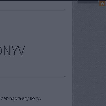
ÖNYV
nden napra egy könyv