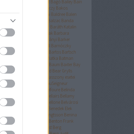
ckman
Baehr
Bagdy
Baggot
Bagó
Bailey
Bain
nokok
Baker
Bakkeid
Bakóczy
Bakos
atoni krimik
Baldacci
Baldini
Baldree
Balen
nt Erika
Ballard
Ballingrud
Balzac
Banda
hidi
Banks
Bányai
Bán Mór
Baráth Katalin
áth Viktória
Barátnak tartalak
Barbara
clay
Bardugo
Baricco
Bárkányi
Barker
log
Barnard
Barnes
Barnhill
Barnóczky
on
Barreau
Barron
Bartha
Bartos
Bartsch
tz
Basa Katalin
Bast
Bates
Batka
Batman
ténetek
Bauer
Bauermeister
Baum
Baxter
Bay
ard
Bazterrica
Beagle
Beard
Bear Grylls
ton
Beatrice Hyde-Clare kisasszony esetei
riz Williams
Beaumont
BeauSeigneur
cher Stowe
Beer
Behling
Belfoure
Belinda
xandra
Belinda Bauer
Bell
Bellairs
Bellamy
ek
Belle
Bellinger-nővérek
Bellone
Belvárosi
k
Benchley
Bencze
Bendis
Benedek Elek
edek Szabolcs
Benedict
Bengtsson
Benina
ioff
Benkő
Bennett
Bensen
Benton Frank
yák
Ben Elton
Berényi
Berest
Berg
ger&Blom
Bergh
Bergstrom
Berg Judit