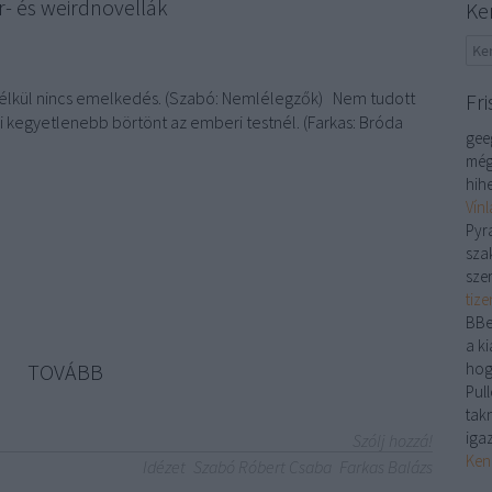
- és weirdnovellák
Ke
élkül nincs emelkedés. (Szabó: Nemlélegzők) Nem tudott
Fri
i kegyetlenebb börtönt az emberi testnél. (Farkas: Bróda
gee
még
hihe
Vín
Pyr
sza
sze
tiz
BBe
a ki
TOVÁBB
hog
Pull
tak
iga
Szólj hozzá!
Ken
Idézet
Szabó Róbert Csaba
Farkas Balázs