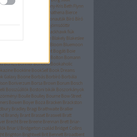
nard
Berry
Bessenyei
Bethany-Kris
Beth Flynn
űtészta Kiadó
Bevelstoke
Bhathena
Bierce
uri
Binge
Binnings Ewen
Bionauták
Bíró
Bíró
bolcs
Bishop
Bissell
Bjork
Björnsdóttir
rnstad
Bjrnasdóttir
Black
Blackhawk fiúk
ckhurst
Blaedel
Blaine
Blake
Blakely
Blakeslee
eker
Blish
Bliss
Bloch
Block
Bloom
Bluemoon
c
Bödőcs
Bodor
Body Count
Bogáti
Boie
or Pál
Bökös
Boland
Bolin
Bolton
Bomann
nd
Bónizs
Bonnier
Bonobó
Bookaholic
kazine
Bookline
BookSelf
Book Dreams
k Galaxy
Boone
Borbás
Borbíró Borbála
ison
Boriverzum
Borsa Brown
Borum
Bosch
lli
Bosszúállók
Bostoni bikák
Boszorkányok
zörményi
Boulle
Boulley
Bourne
Bow-Street
ners
Bowen
Boyer
Boza
Bracken
Brackston
dbury
Bradley
Bragi
Braithwaite
Brallier
nd
Brandy
Brant
Brasset
Braswell
Bratt
ver
Brecht
Bree
Breene
Brennan
Brett
Briar-
lók
Briar U
Bridgerton család
Bridget Collins
ght
Brighton
Brightwell
Brit Bennett
Broadbent