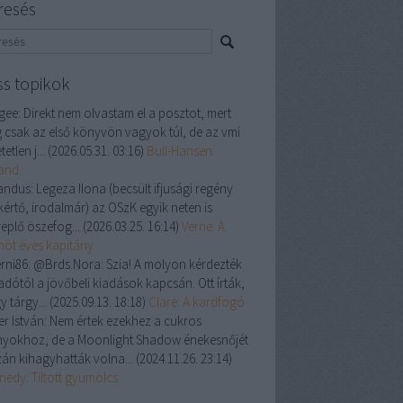
resés
ss topikok
gee:
Direkt nem olvastam el a posztot, mert
 csak az első könyvön vagyok túl, de az vmi
tetlen j...
(
2026.05.31. 03:16
)
Bull-Hansen:
land
andus:
Legeza Ilona (becsült ifjusági regény
kértő, irodalmár) az OSzK egyik neten is
replő öszefog...
(
2026.03.25. 16:14
)
Verne: A
enöt éves kapitány
rni86:
@Brds.Nora: Szia! A molyon kérdezték
adótól a jövőbeli kiadások kapcsán. Ott írták,
y tárgy...
(
2025.09.13. 18:18
)
Clare: A kardfogó
er István:
Nem értek ezekhez a cukros
nyokhoz, de a Moonlight Shadow énekesnőjét
zán kihagyhatták volna...
(
2024.11.26. 23:14
)
nedy: Tiltott gyümölcs