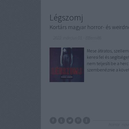
Légszomj
Kortárs magyar horror- és weirdn
2022. március 03.
-
BBerni86
Mese átiratos, szellem
keresi fel és segítsége
nem teljesíti be a her
szembenéznie a követ
horror
nov