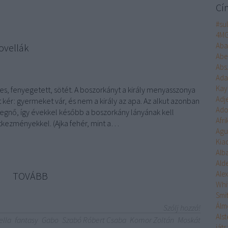
Cí
#su
4M
Aba
ovellák
Abe
Abs
Ad
Kay
es, fenyegetett, sötét. A boszorkányt a király menyasszonya
Adj
t kér: gyermeket vár, és nem a király az apa. Az alkut azonban
Ado
cegnő, így évekkel később a boszorkány lányának kell
Afr
kezményekkel. (Ajka fehér, mint a…
Agu
Kia
Alb
Ald
Ale
TOVÁBB
Whi
Smi
Álm
Szólj hozzá!
Alst
ella
fantasy
Gabo
Szabó Róbert Csaba
Komor Zoltán
Moskát
ját