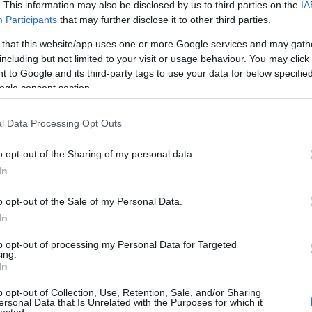
. This information may also be disclosed by us to third parties on the
IA
Aub
Participants
that may further disclose it to other third parties.
Aux
Aw
 that this website/app uses one or more Google services and may gath
aus
including but not limited to your visit or usage behaviour. You may click 
egy
 to Google and its third-party tags to use your data for below specifi
éjs
ogle consent section.
elve
zak
l Data Processing Opt Outs
csi
uto
o opt-out of the Sharing of my personal data.
dém
A G
In
jele
lev
o opt-out of the Sale of my Personal Data.
mág
In
poko
A s
to opt-out of processing my Personal Data for Targeted
ing.
sző
In
cso
kor
o opt-out of Collection, Use, Retention, Sale, and/or Sharing
gyi
ersonal Data that Is Unrelated with the Purposes for which it
lected.