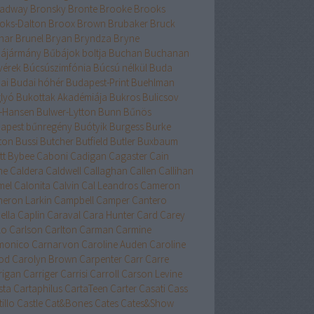
adway
Bronsky
Bronte
Brooke
Brooks
oks-Dalton
Broox
Brown
Brubaker
Bruck
nar
Brunel
Bryan
Bryndza
Bryne
ájármány
Bűbájok boltja
Buchan
Buchanan
vérek
Búcsúszimfónia
Búcsú nélkül
Buda
ai
Budai hóhér
Budapest-Print
Buehlman
lyó
Bukottak Akadémiája
Bukros
Bulicsov
l-Hansen
Bulwer-Lytton
Bunn
Bűnös
apest
bűnregény
Buótyik
Burgess
Burke
ton
Bussi
Butcher
Butfield
Butler
Buxbaum
tt
Bybee
Caboni
Cadigan
Cagaster
Cain
ne
Caldera
Caldwell
Callaghan
Callen
Callihan
mel
Calonita
Calvin
Cal Leandros
Cameron
eron Larkin
Campbell
Camper
Cantero
ella
Caplin
Caraval
Cara Hunter
Card
Carey
lo
Carlson
Carlton
Carman
Carmine
monico
Carnarvon
Caroline Auden
Caroline
od
Carolyn Brown
Carpenter
Carr
Carre
rigan
Carriger
Carrisi
Carroll
Carson Levine
sta
Cartaphilus
CartaTeen
Carter
Casati
Cass
illo
Castle
Cat&Bones
Cates
Cates&Show