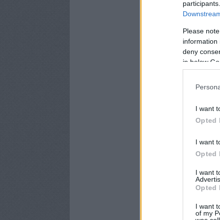
participants
Downstream 
Please note
information 
deny consent
in below Go
Persona
I want t
Opted 
I want t
Opted 
I want 
Advertis
Opted 
I want t
of my P
was col