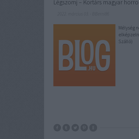
Légszomj – Kortárs magyar horror
2022. március 03.
-
BBerni86
Mélység n
elképzeln
Szálló)