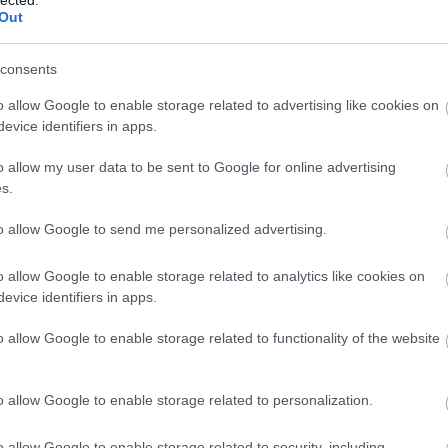
Ba
Out
Baj
Bal
Báli
consents
Bán
o allow Google to enable storage related to advertising like cookies on
Bar
evice identifiers in apps.
Bar
Bar
o allow my user data to be sent to Google for online advertising
Bar
s.
Bar
tör
to allow Google to send me personalized advertising.
Bay
Bea
o allow Google to enable storage related to analytics like cookies on
Beat
evice identifiers in apps.
Bee
Ale
o allow Google to enable storage related to functionality of the website
Cre
Deá
Ben
o allow Google to enable storage related to personalization.
Ben
Ben
Ber
o allow Google to enable storage related to security, including