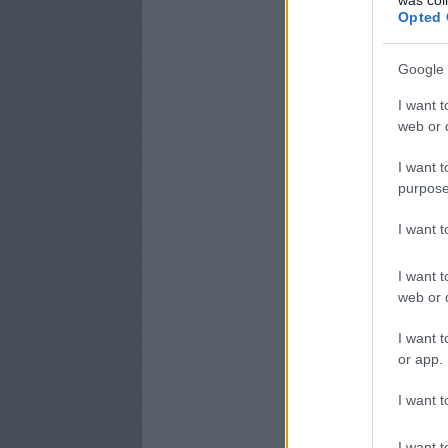
Opted 
Google 
I want t
web or d
I want t
purpose
I want 
I want t
web or d
I want t
or app.
I want t
I want t