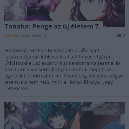
Tanaka: Penge az új életem 7.
BBerni86
•
2026. május 16.
0
Fülszöveg: Fran és Mester a Repülő sziget
kazamatájának kihívásokkal teli folyosóit járják.
Útitársukkal, az excentrikus nekromanta Jeannel és
familiárisaival sorra hagyják maguk mögött az
egyre nehezedő szinteket. A sötétség mélyén a végső
terem ura nem más, mint a Holtak Királya… egy
rettenetes…