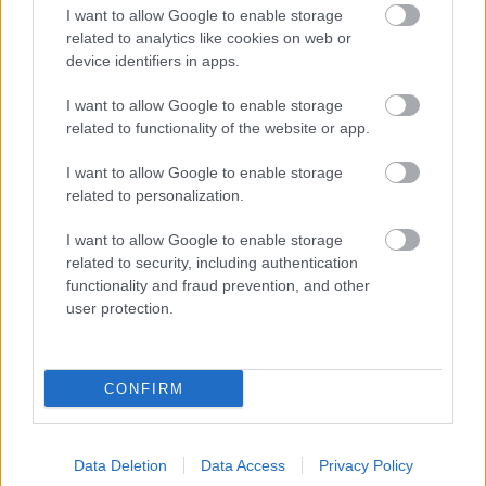
Tanaka: Penge az új életem 4.
I want to allow Google to enable storage
related to analytics like cookies on web or
BBerni86
•
2025. december 20.
0
device identifiers in apps.
Fülszöveg: Fran és varázskardja, Mester egy
I want to allow Google to enable storage
csapásra híressé vált, amikor levágtak egy
related to functionality of the website or app.
Démonherceget egy kazamatában. A sikert persze
I want to allow Google to enable storage
irigység övezi, sokan megkérdőjelezik a
related to personalization.
feketemacska lány képességeit. Így Fran egy
kalandozócsapatban találja magát egy
I want to allow Google to enable storage
vizsgaküldetésen, amiről azonban hamar…
related to security, including authentication
functionality and fraud prevention, and other
user protection.
CONFIRM
Data Deletion
Data Access
Privacy Policy