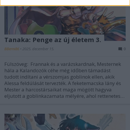
Tanaka: Penge az új életem 3.
BBerni86
•
2025. december 15.
0
Fülszöveg: Frannak és a varázskardnak, Mesternek
hála a Kalandozók céhe még időben támadást
tudott indítani a vérszomjas goblinok ellen, akik
Alessa feldúlását tervezték. A feketemacska lány és
Mester a harcostársaikat maga mögött hagyva
eljutott a goblinkazamata mélyére, ahol rettenetes…