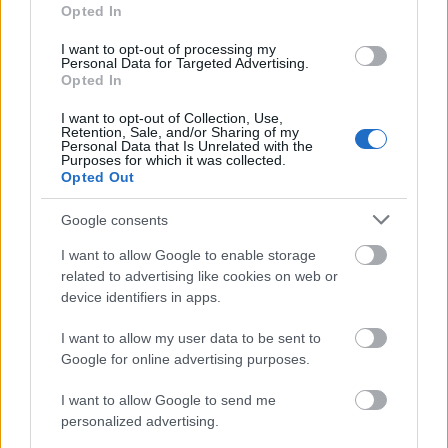
Opted In
minden zökkenőmentesen is haladt. Nem is csoda:
több kalandozó csapat mellett a titokzatos,
I want to opt-out of processing my
lenyűgöző erejű félelf, az A rangú Amanda is velük
Personal Data for Targeted Advertising.
tartott megfigyelőként. A kazamatában azonban
Opted In
egyik…
I want to opt-out of Collection, Use,
Retention, Sale, and/or Sharing of my
Personal Data that Is Unrelated with the
Purposes for which it was collected.
Opted Out
Google consents
I want to allow Google to enable storage
related to advertising like cookies on web or
device identifiers in apps.
I want to allow my user data to be sent to
Google for online advertising purposes.
I want to allow Google to send me
personalized advertising.