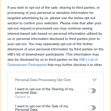
If you wish to opt-out of the sale, sharing to third parties, or
processing of your personal or sensitive information for
targeted advertising by us, please use the below opt-out
section to confirm your selection. Please note that after your
opt-out request is processed you may continue seeing
interest-based ads based on personal information utilized by
us or personal information disclosed to third parties prior to
your opt-out. You may separately opt-out of the further
disclosure of your personal information by third parties on the
IAB’s list of downstream participants. This information may
also be disclosed by us to third parties on the
IAB’s List of
Downstream Participants
that may further disclose it to other
third parties.
Please note that this website/app uses one or more Google
Personal Data Processing Opt Outs
Tanaka: Penge az új életem 5.
services and may gather and store information including but
not limited to your visit or usage behaviour. You may click to
I want to opt-out of the Sharing of my
BBerni86
•
2025. december 23.
0
personal data.
grant or deny consent to Google and its third-party tags to
Opted In
use your data for below specified purposes in below Google
Fülszöveg: Fran és beszélő varázskardja, Mester egy
consent section.
I want to opt-out of the Sale of my
vizsgaküldetésre indult a Pókfészek-kazamatába, és
Personal Data.