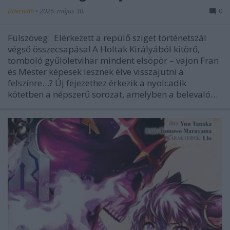
BBerni86
•
2026. május 30.
0
Fülszöveg: Elérkezett a repülő sziget történetszál
végső összecsapása! A Holtak Királyából kitörő,
tomboló gyűlöletvihar mindent elsöpör – vajon Fran
és Mester képesek lesznek élve visszajutni a
felszínre…? Új fejezethez érkezik a nyolcadik
kötetben a népszerű sorozat, amelyben a belevaló…