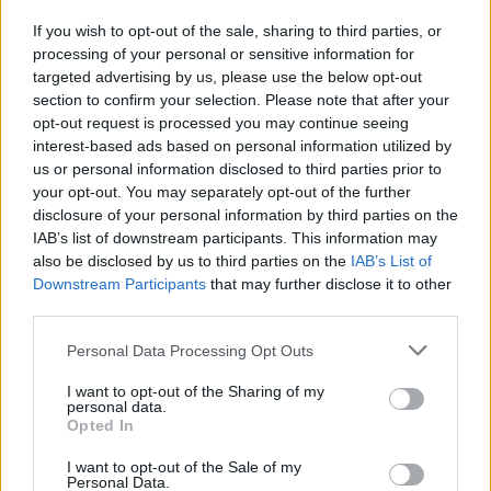
páncélos angyalokat, ám a Földet megtámadó
holdnyi méretű ellenséggel szemben ők is
If you wish to opt-out of the sale, sharing to third parties, or
tehetetlenek. A Föld pusztulása után az
processing of your personal or sensitive information for
agysebészettel átalakított Közvetítőkre vár, hogy
targeted advertising by us, please use the below opt-out
megmentsék az emberi és a többi…
section to confirm your selection. Please note that after your
opt-out request is processed you may continue seeing
interest-based ads based on personal information utilized by
us or personal information disclosed to third parties prior to
your opt-out. You may separately opt-out of the further
disclosure of your personal information by third parties on the
IAB’s list of downstream participants. This information may
also be disclosed by us to third parties on the
IAB’s List of
Downstream Participants
that may further disclose it to other
third parties.
Please note that this website/app uses one or more Google
Personal Data Processing Opt Outs
services and may gather and store information including but
not limited to your visit or usage behaviour. You may click to
I want to opt-out of the Sharing of my
personal data.
grant or deny consent to Google and its third-party tags to
Opted In
use your data for below specified purposes in below Google
consent section.
I want to opt-out of the Sale of my
Tchaikovsky: A pusztulás gyermekei
Personal Data.