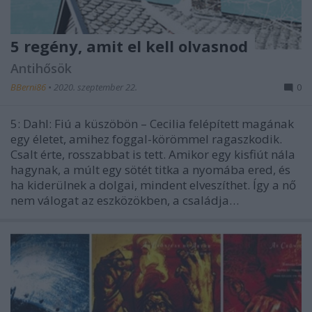
5 regény, amit el kell olvasnod
Antihősök
BBerni86
•
2020. szeptember 22.
0
5: Dahl: Fiú a küszöbön – Cecilia felépített magának
egy életet, amihez foggal-körömmel ragaszkodik.
Csalt érte, rosszabbat is tett. Amikor egy kisfiút nála
hagynak, a múlt egy sötét titka a nyomába ered, és
ha kiderülnek a dolgai, mindent elveszíthet. Így a nő
nem válogat az eszközökben, a családja…