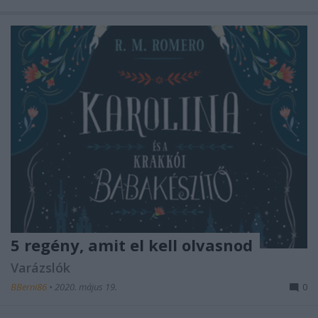
5 regény, amit el kell olvasnod
Varázslók
BBerni86
•
2020. május 19.
0