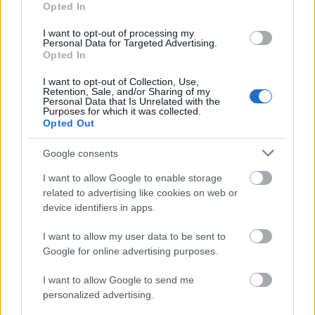
Opted In
Idő gyermekei 2.
I want to opt-out of processing my
BBerni86
•
2022. július 24.
0
Personal Data for Targeted Advertising.
Opted In
Fülszöveg: A Föld aranykorában, évezredekkel
I want to opt-out of Collection, Use,
ezelőtt bátor felfedezők távoli csillagok felé indultak,
Retention, Sale, and/or Sharing of my
Personal Data that Is Unrelated with the
hogy azokat a terraformálási program keretében
Purposes for which it was collected.
alkalmassá tegyék az emberi élet fenntartására. Ám
Opted Out
úticéljukon, a Nod bolygón a tudósok olyan váratlan
felfedezéssekkel találják szembe magukat,…
Google consents
I want to allow Google to enable storage
Idézzünk!
related to advertising like cookies on web or
device identifiers in apps.
BBerni86
•
2022. január 01.
0
I want to allow my user data to be sent to
És még hány meg hány kriptidvadász élhette át ezt a
Google for online advertising purposes.
pillanatot, amikor szembekerült a szökött
I want to allow Google to send me
párduccal, vagy a majomember előtt állt, és rájött,
personalized advertising.
hogy a valódi élvezet: maga a kutatás. A tényleges
rátalálás csak rettenetet és veszteséget hoz magával.