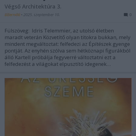
Végső Architektúra 3.
BBerni86
•
2025. szeptember 10.
0
Fülszöveg: Idris Telemmier, az utolsó életben
maradt veterán Közvetítő olyan titokra bukkan, mely
mindent megváltoztat: felfedezi az Építészek gyenge
pontját. Az enyhén szólva sem hétköznapi figurákból
álló Kartell próbálja fegyverré változtatni ezt a
felfedezést a világokat elpusztító idegenek…