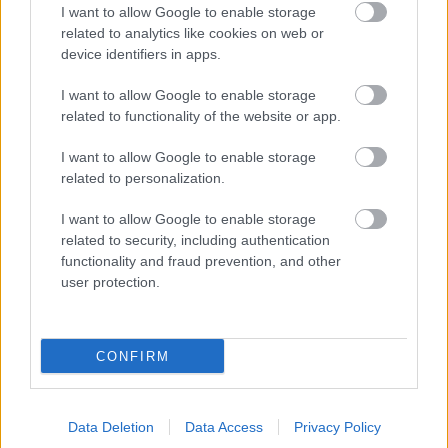
I want to allow Google to enable storage
(Az Éden kapui) A legenda azon változatában,…
related to analytics like cookies on web or
device identifiers in apps.
I want to allow Google to enable storage
related to functionality of the website or app.
I want to allow Google to enable storage
related to personalization.
I want to allow Google to enable storage
related to security, including authentication
functionality and fraud prevention, and other
user protection.
CONFIRM
Tchaikovsky: Az Éden kapui
BBerni86
•
2022. január 01.
0
Data Deletion
Data Access
Privacy Policy