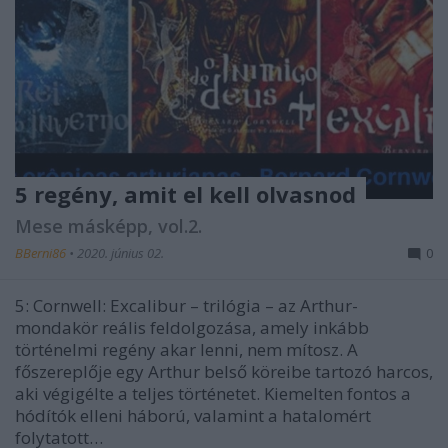
5 regény, amit el kell olvasnod
Mese másképp, vol.2.
BBerni86
•
2020. június 02.
0
5: Cornwell: Excalibur – trilógia – az Arthur-
mondakör reális feldolgozása, amely inkább
történelmi regény akar lenni, nem mítosz. A
főszereplője egy Arthur belső köreibe tartozó harcos,
aki végigélte a teljes történetet. Kiemelten fontos a
hódítók elleni háború, valamint a hatalomért
folytatott…