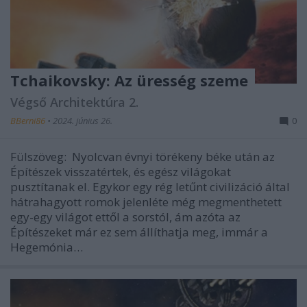
Tchaikovsky: Az üresség szeme
Végső Architektúra 2.
BBerni86
•
2024. június 26.
0
Fülszöveg: Nyolcvan évnyi törékeny béke után az
Építészek visszatértek, és egész világokat
pusztítanak el. Egykor egy rég letűnt civilizáció által
hátrahagyott romok jelenléte még megmenthetett
egy-egy világot ettől a sorstól, ám azóta az
Építészeket már ez sem állíthatja meg, immár a
Hegemónia…