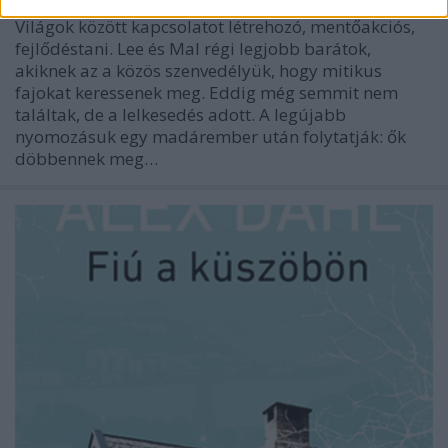
Világok között kapcsolatot létrehozó, mentőakciós,
fejlődéstani. Lee és Mal régi legjobb barátok,
akiknek az a közös szenvedélyük, hogy mitikus
fajokat keressenek meg. Eddig még semmit nem
találtak, de a lelkesedés adott. A legújabb
nyomozásuk egy madárember után folytatják: ők
döbbennek meg…