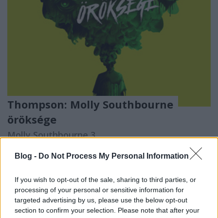
Thompson: Molly Southbourne
öröksége
Molly Southbourne 3.
BBerni86
•
2023. szeptember 13.
0
Blog -
Do Not Process My Personal Information
Fülszöveg: Valahányszor Molly Southbourne vérzett,
If you wish to opt-out of the sale, sharing to third parties, or
a véréből egy gyilkos született. Halálos másolatok,
processing of your personal or sensitive information for
akik azért jöttek e világra, hogy elpusztítsák
targeted advertising by us, please use the below opt-out
alkotójukat. Miután elérték céljukat, a biztonság és a
section to confirm your selection. Please note that after your
béke reményében összefognak: az utolsó mollyk