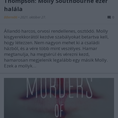
Thompson: Molly Southbourne ezer
halála
BBerni86
•
2021. október 27.
0
Állandó harcos, orvosi rendellenes, osztódó. Molly
kisgyerekkorától kezdve szabályokat betartva kell,
hogy létezzen. Nem nagyon mehet ki a családi
házból, és a vére több mint veszélyes. Hamar
megtanulja, ha megsérül és vérezni kezd,
hamarosan megjelenik legalább egy másik Molly.
Ezek a mollyk…