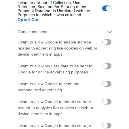
I want to opt-out of Collection, Use,
BBerni86
•
2022. április 24.
0
Retention, Sale, and/or Sharing of my
Personal Data that Is Unrelated with the
Purposes for which it was collected.
Fülszöveg: Ki volt Molly Southbourne? És mit hagyott
Opted Out
hátra? Egy kiégett pince. Egy vérrel írt név.
Gyilkosságra emlékező testek, melyek közül egy
Google consents
életben maradt. És egy sor szabály, melyek többé
I want to allow Google to enable storage
nem érvényesek. Molly Southbourne életben van. Ha
related to advertising like cookies on web or
életben is akar maradni, akkor menekülnie és…
device identifiers in apps.
Idézzünk!
I want to allow my user data to be sent to
Google for online advertising purposes.
BBerni86
•
2021. november 03.
0
I want to allow Google to send me
personalized advertising.
Mindig van kiút minden helyzetből. Lehet, hogy
durva az a helyzet. Lehet, hogy úgy érzed, mintha
I want to allow Google to enable storage
elvesztetted volna a talajt a lábad alól. De mindig
related to analytics like cookies on web or
van kiút. (Moyes: Áradó fény) A szavak azelőtt a házi
device identifiers in apps.
feladatot jelentették számára, a kötelességet, de a
könyvekben a szavak varázslattá válnak.…
I want to allow Google to enable storage