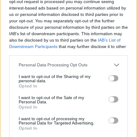
opt-out request is processed you may continue seeing
közös otthont építenek, abban bízva, hogy…
interest-based ads based on personal information utilized by
us or personal information disclosed to third parties prior to
your opt-out. You may separately opt-out of the further
disclosure of your personal information by third parties on the
IAB’s list of downstream participants. This information may
also be disclosed by us to third parties on the
IAB’s List of
Downstream Participants
that may further disclose it to other
third parties.
Please note that this website/app uses one or more Google
Personal Data Processing Opt Outs
services and may gather and store information including but
not limited to your visit or usage behaviour. You may click to
I want to opt-out of the Sharing of my
personal data.
grant or deny consent to Google and its third-party tags to
Opted In
use your data for below specified purposes in below Google
consent section.
I want to opt-out of the Sale of my
Personal Data.
Opted In
Thompson: Molly Southbourne
I want to opt-out of processing my
feltámadása
Personal Data for Targeted Advertising.
Opted In
Molly Southbourne 2.