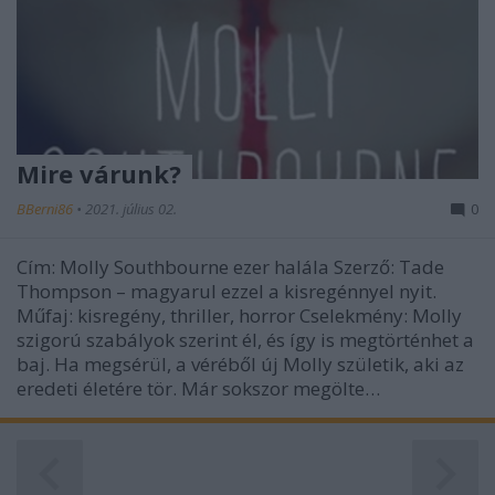
Mire várunk?
BBerni86
•
2021. július 02.
0
Cím: Molly Southbourne ezer halála Szerző: Tade
Thompson – magyarul ezzel a kisregénnyel nyit.
Műfaj: kisregény, thriller, horror Cselekmény: Molly
szigorú szabályok szerint él, és így is megtörténhet a
baj. Ha megsérül, a véréből új Molly születik, aki az
eredeti életére tör. Már sokszor megölte…