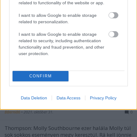
related to functionality of the website or app.
I want to allow Google to enable storage
related to personalization.
I want to allow Google to enable storage
related to security, including authentication
functionality and fraud prevention, and other
user protection.
CONFIRM
Data Deletion
Data Access
Privacy Policy
SpoilerZóna
BBerni86
•
2021. október 31.
0
Thompson: Molly Southbourne ezer halála Molly túl
sok sokkos eseményen megy keresztül. Rá kell jönnie