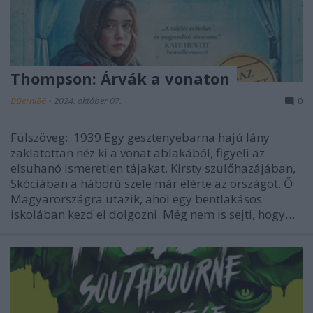
Thompson: Árvák a vonaton
BBerni86
•
2024. október 07.
0
Fülszöveg: 1939 Egy gesztenyebarna hajú lány
zaklatottan néz ki a vonat ablakából, figyeli az
elsuhanó ismeretlen tájakat. Kirsty szülőhazájában,
Skóciában a háború szele már elérte az országot. Ő
Magyarországra utazik, ahol egy bentlakásos
iskolában kezd el dolgozni. Még nem is sejti, hogy…