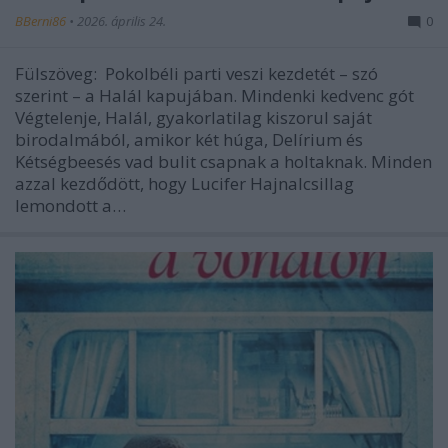
BBerni86
•
2026. április 24.
0
Fülszöveg: Pokolbéli parti veszi kezdetét – szó
szerint – a Halál kapujában. Mindenki kedvenc gót
Végtelenje, Halál, gyakorlatilag kiszorul saját
birodalmából, amikor két húga, Delírium és
Kétségbeesés vad bulit csapnak a holtaknak. Minden
azzal kezdődött, hogy Lucifer Hajnalcsillag
lemondott a…