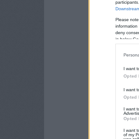
participants
Downstream 
Please note
information 
deny consent
in below Go
Persona
I want t
Opted 
I want t
Opted 
I want 
Advertis
Opted 
I want t
of my P
was col