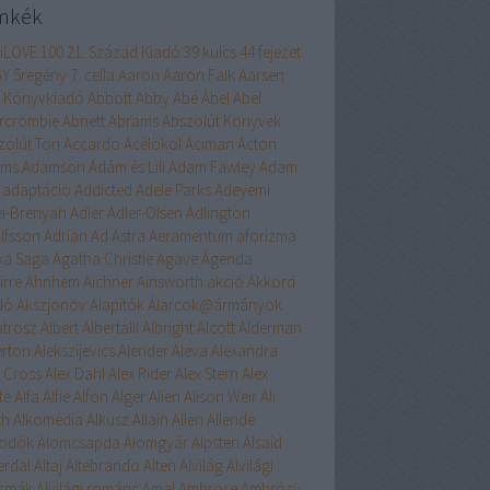
mkék
liLOVE
100
21. Század Kiadó
39 kulcs
44 fejezet
GY
5regény
7. cella
Aaron
Aaron Falk
Aarsen
 Könyvkiadó
Abbott
Abby
Abé
Ábel
Abel
rcrombie
Abnett
Abrams
Abszolút Könyvek
zolút Töri
Accardo
Acélököl
Aciman
Acton
ams
Adamson
Ádám és Lili
Adam Fawley
Adam
adaptáció
Addicted
Adele Parks
Adeyemi
ei-Brenyah
Adler
Adler-Olsen
Adlington
lfsson
Adrian
Ad Astra
Aeramentum
aforizma
ika Saga
Agatha Christie
Agave
Ágenda
irre
Ahnhem
Aichner
Ainsworth
akció
Akkord
dó
Akszjonov
Alapítók
Álarcok@ármányok
atrosz
Albert
Albertalli
Albright
Alcott
Alderman
erton
Alekszijevics
Alender
Aleva
Alexandra
x Cross
Alex Dahl
Alex Rider
Alex Stern
Alex
te
Alfa
Alfie
Alfon
Alger
Alien
Alison Weir
Ali
th
Alkomédia
Alkusz
Allain
Allen
Allende
odók
Álomcsapda
Álomgyár
Alpsten
Alsaid
erdal
Altaj
Altebrando
Alten
Alvilág
Alvilági
szmák
Alvilági románc
Amal
Ambrose
Ambrózy