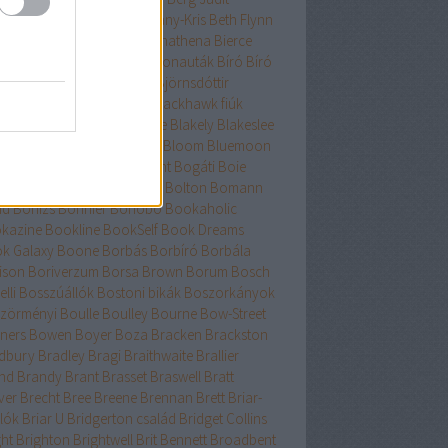
nard
Berry
Bessenyei
Bethany-Kris
Beth Flynn
űtészta Kiadó
Bevelstoke
Bhathena
Bierce
uri
Binge
Binnings Ewen
Bionauták
Bíró
Bíró
bolcs
Bishop
Bissell
Bjork
Björnsdóttir
rnstad
Bjrnasdóttir
Black
Blackhawk fiúk
ckhurst
Blaedel
Blaine
Blake
Blakely
Blakeslee
eker
Blish
Bliss
Bloch
Block
Bloom
Bluemoon
c
Bödőcs
Bodor
Body Count
Bogáti
Boie
or Pál
Bökös
Boland
Bolin
Bolton
Bomann
nd
Bónizs
Bonnier
Bonobó
Bookaholic
kazine
Bookline
BookSelf
Book Dreams
k Galaxy
Boone
Borbás
Borbíró Borbála
ison
Boriverzum
Borsa Brown
Borum
Bosch
lli
Bosszúállók
Bostoni bikák
Boszorkányok
zörményi
Boulle
Boulley
Bourne
Bow-Street
ners
Bowen
Boyer
Boza
Bracken
Brackston
dbury
Bradley
Bragi
Braithwaite
Brallier
nd
Brandy
Brant
Brasset
Braswell
Bratt
ver
Brecht
Bree
Breene
Brennan
Brett
Briar-
lók
Briar U
Bridgerton család
Bridget Collins
ght
Brighton
Brightwell
Brit Bennett
Broadbent