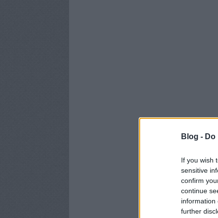
Blog -
Do 
If you wish 
sensitive in
confirm you
continue se
information 
further disc