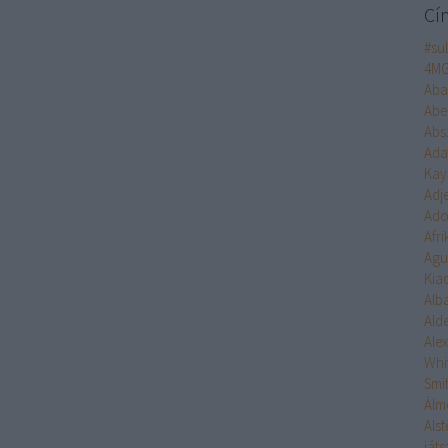
Cí
#su
4M
Aba
Abe
Abs
Ad
Kay
Adj
Ado
Afr
Agu
Kia
Alb
Ald
Ale
Whi
Smi
Álm
Alst
ját