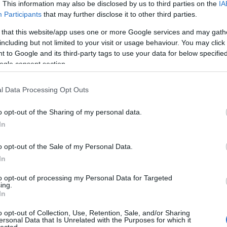
. This information may also be disclosed by us to third parties on the
IA
Aub
Participants
that may further disclose it to other third parties.
Aux
Aw
 that this website/app uses one or more Google services and may gath
aus
including but not limited to your visit or usage behaviour. You may click 
egy
 to Google and its third-party tags to use your data for below specifi
éjs
ogle consent section.
elve
zak
l Data Processing Opt Outs
csi
uto
o opt-out of the Sharing of my personal data.
dém
A G
In
jele
lev
o opt-out of the Sale of my Personal Data.
mág
In
poko
A s
to opt-out of processing my Personal Data for Targeted
ing.
sző
In
cso
kor
o opt-out of Collection, Use, Retention, Sale, and/or Sharing
gyi
ersonal Data that Is Unrelated with the Purposes for which it
lected.