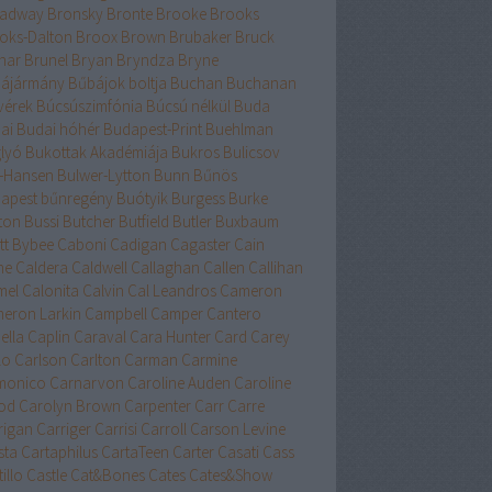
adway
Bronsky
Bronte
Brooke
Brooks
oks-Dalton
Broox
Brown
Brubaker
Bruck
nar
Brunel
Bryan
Bryndza
Bryne
ájármány
Bűbájok boltja
Buchan
Buchanan
vérek
Búcsúszimfónia
Búcsú nélkül
Buda
ai
Budai hóhér
Budapest-Print
Buehlman
lyó
Bukottak Akadémiája
Bukros
Bulicsov
l-Hansen
Bulwer-Lytton
Bunn
Bűnös
apest
bűnregény
Buótyik
Burgess
Burke
ton
Bussi
Butcher
Butfield
Butler
Buxbaum
tt
Bybee
Caboni
Cadigan
Cagaster
Cain
ne
Caldera
Caldwell
Callaghan
Callen
Callihan
mel
Calonita
Calvin
Cal Leandros
Cameron
eron Larkin
Campbell
Camper
Cantero
ella
Caplin
Caraval
Cara Hunter
Card
Carey
lo
Carlson
Carlton
Carman
Carmine
monico
Carnarvon
Caroline Auden
Caroline
od
Carolyn Brown
Carpenter
Carr
Carre
rigan
Carriger
Carrisi
Carroll
Carson Levine
sta
Cartaphilus
CartaTeen
Carter
Casati
Cass
illo
Castle
Cat&Bones
Cates
Cates&Show