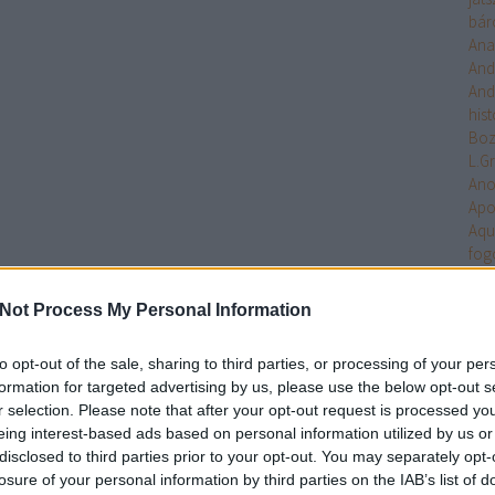
bár
Ana
And
And
hist
Bo
L.G
An
Apo
Aqu
fog
Arc
Ari
Not Process My Personal Information
Arm
Uni
to opt-out of the sale, sharing to third parties, or processing of your per
Ten
formation for targeted advertising by us, please use the below opt-out s
Asa
r selection. Please note that after your opt-out request is processed y
Ash
eing interest-based ads based on personal information utilized by us or
Aste
disclosed to third parties prior to your opt-out. You may separately opt-
Atla
losure of your personal information by third parties on the IAB’s list of
Atta