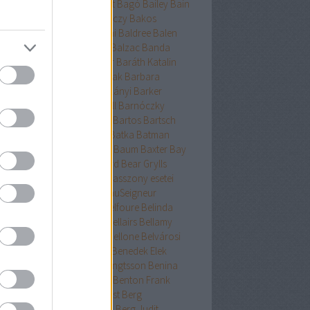
ckman
Baehr
Bagdy
Baggot
Bagó
Bailey
Bain
nokok
Baker
Bakkeid
Bakóczy
Bakos
atoni krimik
Baldacci
Baldini
Baldree
Balen
nt Erika
Ballard
Ballingrud
Balzac
Banda
hidi
Banks
Bányai
Bán Mór
Baráth Katalin
áth Viktória
Barátnak tartalak
Barbara
clay
Bardugo
Baricco
Bárkányi
Barker
log
Barnard
Barnes
Barnhill
Barnóczky
on
Barreau
Barron
Bartha
Bartos
Bartsch
tz
Basa Katalin
Bast
Bates
Batka
Batman
ténetek
Bauer
Bauermeister
Baum
Baxter
Bay
ard
Bazterrica
Beagle
Beard
Bear Grylls
ton
Beatrice Hyde-Clare kisasszony esetei
riz Williams
Beaumont
BeauSeigneur
cher Stowe
Beer
Behling
Belfoure
Belinda
xandra
Belinda Bauer
Bell
Bellairs
Bellamy
ek
Belle
Bellinger-nővérek
Bellone
Belvárosi
k
Benchley
Bencze
Bendis
Benedek Elek
edek Szabolcs
Benedict
Bengtsson
Benina
ioff
Benkő
Bennett
Bensen
Benton Frank
yák
Ben Elton
Berényi
Berest
Berg
ger&Blom
Bergh
Bergstrom
Berg Judit