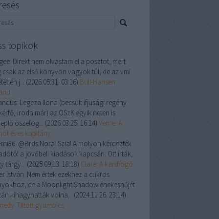
resés
ss topikok
gee:
Direkt nem olvastam el a posztot, mert
 csak az első könyvön vagyok túl, de az vmi
tetlen j...
(
2026.05.31. 03:16
)
Bull-Hansen:
land
andus:
Legeza Ilona (becsült ifjusági regény
kértő, irodalmár) az OSzK egyik neten is
replő öszefog...
(
2026.03.25. 16:14
)
Verne: A
enöt éves kapitány
rni86:
@Brds.Nora: Szia! A molyon kérdezték
adótól a jövőbeli kiadások kapcsán. Ott írták,
y tárgy...
(
2025.09.13. 18:18
)
Clare: A kardfogó
er István:
Nem értek ezekhez a cukros
nyokhoz, de a Moonlight Shadow énekesnőjét
zán kihagyhatták volna...
(
2024.11.26. 23:14
)
nedy: Tiltott gyümölcs