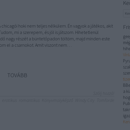
Ke
hicagói hoki nem teljes nélkülem. Én vagyok a játékos, akit
Fri
Tudom, mi a szerepem, és jól is játszom. Hihetetlenül
gee
idő nagy részét a büntetőpadon töltöm, majd minden este
még
om el a csarnokot. Amit viszont nem…
hihe
Vín
Pyr
sza
sze
TOVÁBB
tiz
BBe
a ki
Szólj hozzá!
hog
erotikus
romantikus
Könyvmolyképző
Windy City
Tomforde
Pull
tak
iga
Ken