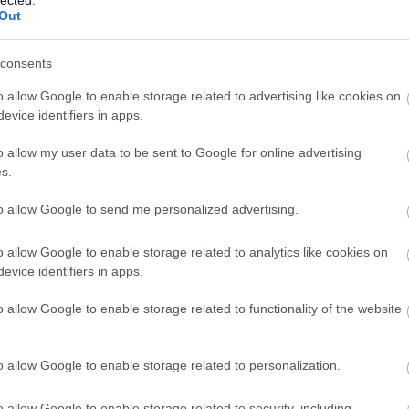
Ba
Out
Baj
Bal
Báli
consents
Bán
o allow Google to enable storage related to advertising like cookies on
Bar
evice identifiers in apps.
Bar
Bar
o allow my user data to be sent to Google for online advertising
Bar
s.
Bar
tör
to allow Google to send me personalized advertising.
Bay
Bea
o allow Google to enable storage related to analytics like cookies on
Beat
evice identifiers in apps.
Bee
Ale
o allow Google to enable storage related to functionality of the website
Cre
Deá
Ben
o allow Google to enable storage related to personalization.
Ben
Ben
Ber
o allow Google to enable storage related to security, including