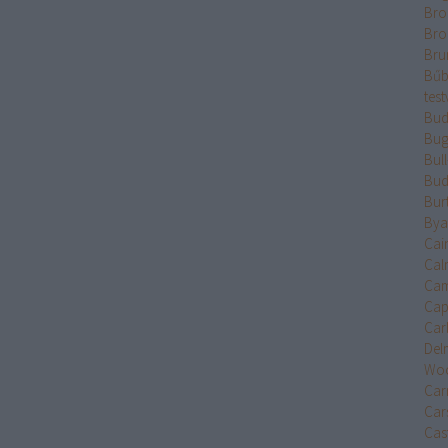
Bro
Bro
Bru
Bűb
test
Bud
Bug
Bul
Bud
Bur
Bya
Cai
Cal
Cam
Cap
Car
Del
Wo
Car
Car
Cast