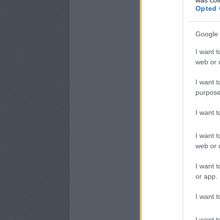
Opted 
Google 
I want t
web or d
I want t
purpose
I want 
I want t
web or d
I want t
or app.
I want t
I want t