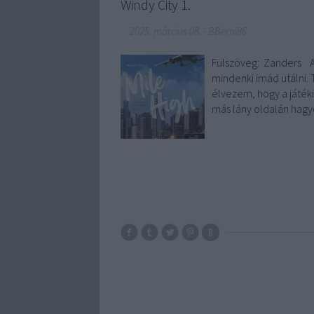
Windy City 1.
2025. március 08.
-
BBerni86
Fülszöveg: Zanders A c
mindenki imád utálni. 
élvezem, hogy a játék
más lány oldalán hagy