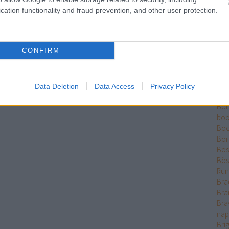
Ber
cation functionality and fraud prevention, and other user protection.
Bet
Bikk
Sza
CONFIRM
Bjö
Bla
Ble
Bó
Data Deletion
Data Access
Privacy Policy
Bok
Bo
boo
Boo
Bor
Bose
Bös
Run
Bra
Bra
Bra
nap
Bri