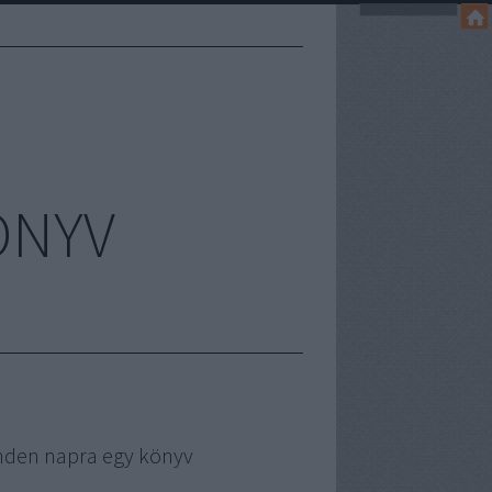
ÖNYV
nden napra egy könyv