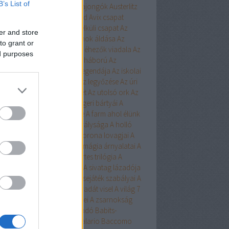
B’s List of
ert
Aurora
Austen
Austen-rajongók
Austerlitz
Avalon Bay
Avashti
Aveyard
Avix csapat
ad
Aya
Ázsia-saga
Az arc nélküli csapat
Az
er and store
chwitzi bába
Az égi hivatalnok áldása
Az
to grant or
dolláros ló
Az Egyesülés
Az éhezők viadala
Az
ed purposes
zaka hercege
Az első hangy háború
Az
szett flotta
Az északi erdő legendája
Az iskolai
latás nem játék!
Az Olimposz legyőzése
Az úri
rkefogó
Az utolsó huszonhét
Az utolsó ork
Az
lsó srácok
A Birodalom tengeri bártyái
A
oni kultiváció nagymestere
A farm ahol élünk
onosz Asszisztense
A híd királysága
A holló
A keresztapa örökében
A korona lovagjai
A
egő népe
A lista
A Madsen
A mágia árnyalatai
A
ia rabjai
A mély dala
A nyertes trilógia
A
l fiai
A polip
A róka árnya
A sivatag lázadója
zerelem egyenlete
A szerencsejáték szabályai
A
lő boszorkánya
A tacskó Pradát visel
A világ 7
dája
A Yellowstone alfahímjei
A zsarnokság
a
B.Czakó
Baár
Babilon Kiadó
Babits-
lkosságok
Babusz Bt.
Baccalario
Baccomo