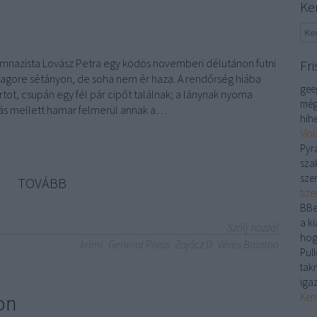
Ke
imnazista Lovász Petra egy ködös novemberi délutánon futni
Fri
 Tagore sétányon, de soha nem ér haza. A rendőrség hiába
gee
artot, csupán egy fél pár cipőt találnak; a lánynak nyoma
még
ás mellett hamar felmerül annak a…
hihe
Vín
Pyr
sza
sze
TOVÁBB
tiz
BBe
a ki
Szólj hozzá!
hog
krimi
General Press
Zajácz D
Véres Balaton
Pull
tak
iga
on
Ken