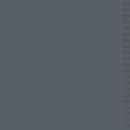
Bro
Bro
Bru
Bűb
test
Bud
Bug
Bul
Bud
Bur
Bya
Cai
Cal
Cam
Cap
Car
Del
Wo
Car
Car
Cast