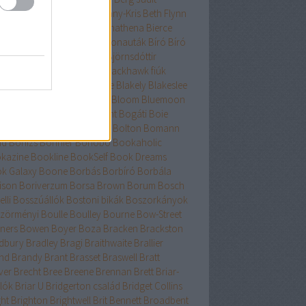
nard
Berry
Bessenyei
Bethany-Kris
Beth Flynn
űtészta Kiadó
Bevelstoke
Bhathena
Bierce
uri
Binge
Binnings Ewen
Bionauták
Bíró
Bíró
bolcs
Bishop
Bissell
Bjork
Björnsdóttir
rnstad
Bjrnasdóttir
Black
Blackhawk fiúk
ckhurst
Blaedel
Blaine
Blake
Blakely
Blakeslee
eker
Blish
Bliss
Bloch
Block
Bloom
Bluemoon
c
Bödőcs
Bodor
Body Count
Bogáti
Boie
or Pál
Bökös
Boland
Bolin
Bolton
Bomann
nd
Bónizs
Bonnier
Bonobó
Bookaholic
kazine
Bookline
BookSelf
Book Dreams
k Galaxy
Boone
Borbás
Borbíró Borbála
ison
Boriverzum
Borsa Brown
Borum
Bosch
lli
Bosszúállók
Bostoni bikák
Boszorkányok
zörményi
Boulle
Boulley
Bourne
Bow-Street
ners
Bowen
Boyer
Boza
Bracken
Brackston
dbury
Bradley
Bragi
Braithwaite
Brallier
nd
Brandy
Brant
Brasset
Braswell
Bratt
ver
Brecht
Bree
Breene
Brennan
Brett
Briar-
lók
Briar U
Bridgerton család
Bridget Collins
ght
Brighton
Brightwell
Brit Bennett
Broadbent