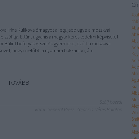
Cí
#su
4M
Aba
va. Irina Kulikova őrnagyot a legújabb ügye a moszkvai
Abe
 szólítja. Eltűnt ugyanis a magyar kereskedelmi képviselet
Abs
or Bálint befolyásos szülők gyermeke, ezért a moszkvai
Ad
követ, hogy mielőbb a nyomára bukkanjon, ám…
Kay
Adj
Ado
Afr
Agu
TOVÁBB
Kia
Alb
Ald
Szólj hozzá!
Ale
krimi
General Press
Zajácz D
Véres Balaton
Whi
Smi
Álm
n
Alst
ját