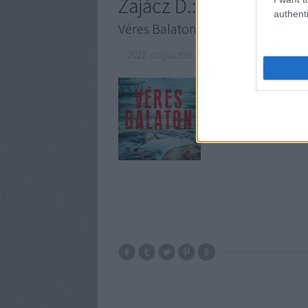
Zajácz D.: Véres Balato
authenti
Véres Balaton 1.
2022. augusztus 17.
-
BBerni86
Fülszöveg: A zánkai út
körülmények között el
Párt párizsi titkárán
úttörőváros strandján