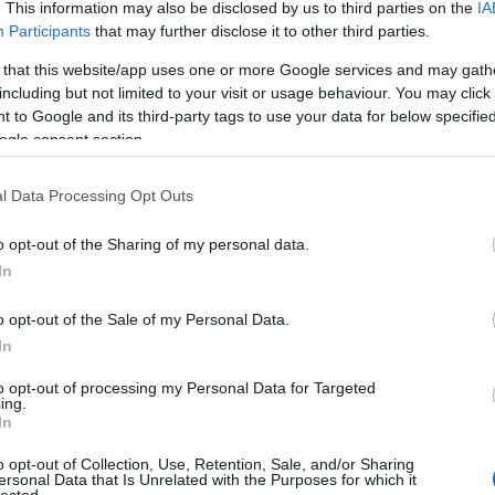
. This information may also be disclosed by us to third parties on the
IA
Aub
Participants
that may further disclose it to other third parties.
Aux
Aw
 that this website/app uses one or more Google services and may gath
aus
including but not limited to your visit or usage behaviour. You may click 
egy
 to Google and its third-party tags to use your data for below specifi
egy decemberi reggelen három lékhorgász egy halott lányt
éjs
ogle consent section.
 fagyva. Az áldozatról hamar kiderül, hogy az Aeroflot szovjet
elve
 irodájában dolgozott. Mivel Adorján Mátét az új
zak
l-iroda megnyitásának az előkészületei…
l Data Processing Opt Outs
csi
uto
o opt-out of the Sharing of my personal data.
dém
A G
In
jele
TOVÁBB
lev
o opt-out of the Sale of my Personal Data.
mág
In
poko
Szólj hozzá!
A s
to opt-out of processing my Personal Data for Targeted
krimi
General Press
Zajácz D
Véres Balaton
ing.
sző
In
cso
kor
o opt-out of Collection, Use, Retention, Sale, and/or Sharing
gyi
ersonal Data that Is Unrelated with the Purposes for which it
lected.