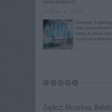
Véres Balaton 5.
2026. július 16.
-
BBerni86
Fülszöveg: A végzős g
indul a balatonfüredi
kutatja át utána a tóp
veszett. Az emberrabl
Zajácz: Moszkva, Balat