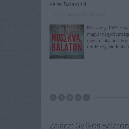
Véres Balaton 4.
2025. augusztus 29.
-
BBerni86
Fülszöveg: 1987, Moszk
magyar nagykövetségre
egyik munkatársa. Fod
rendőrség mindent el
Zajácz: Gyilkos Balato