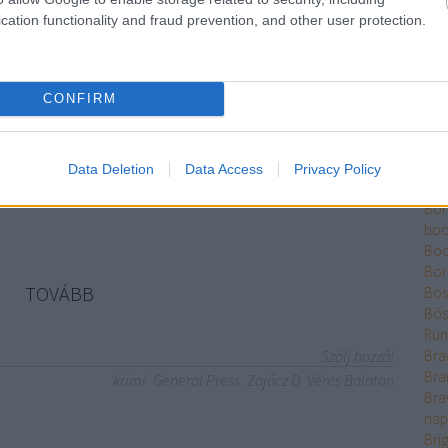
n
Ber
cation functionality and fraud prevention, and other user protection.
Bet
Bikk
Sza
CONFIRM
Bjö
törőtáborból egy tihanyi hajókiránduláson titokzatos
Bla
tűnik a tizennégy éves Marion Morel, a Francia Kommunista
Ble
Bó
ak egyetlen gyermeke. Néhány nappal később pedig az
Data Deletion
Data Access
Privacy Policy
Bok
 holtan találnak egy huszonegy éves tanárképző…
Bo
boo
Boo
Bor
TOVÁBB
Bose
Bös
Run
Szólj hozzá!
Bra
Bra
krimi
General Press
Zajácz D
Véres Balaton
Bra
nap
Bri