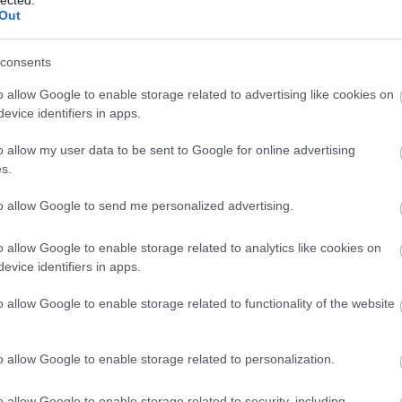
aton
Ba
Out
Baj
Bal
Báli
consents
Bán
o allow Google to enable storage related to advertising like cookies on
Bar
émet lány a Balatonra utazik autóstoppal 1980 nyarán.
evice identifiers in apps.
Bar
merkednek egy magyar egyetemistákból álló társasággal,
Bar
fővárosba. Így aztán autóstoppal Budapestre indulnak
o allow my user data to be sent to Google for online advertising
Bar
oz, ám sohasem érkeznek meg…Három évvel korábban egy…
s.
Bar
tör
to allow Google to send me personalized advertising.
Bay
Bea
o allow Google to enable storage related to analytics like cookies on
Beat
TOVÁBB
evice identifiers in apps.
Bee
Ale
o allow Google to enable storage related to functionality of the website
Cre
Szólj hozzá!
Deá
krimi
General Press
Zajácz D
Véres Balaton
Ben
o allow Google to enable storage related to personalization.
Ben
Ben
Ber
o allow Google to enable storage related to security, including