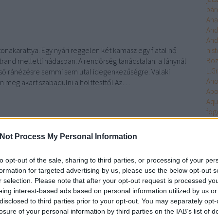
bár
Ana
And
And
onakarattya. Egy nyári reggelen két kamasz egy fiatal nő
hist
trand melletti nádasban. A rendőrség tanácstalan: a lánynál
Bo
L.G
lső ránézésre semmi sem utal idegenkezű­ségre. Valaki
An
 meg akart szabadulni a holttesttől.Az…
Apo
Aqu
fog
Arc
TOVÁBB
Ari
Not Process My Personal Information
Arm
Uni
to opt-out of the sale, sharing to third parties, or processing of your per
Szólj hozzá!
Ten
formation for targeted advertising by us, please use the below opt-out s
Asa
krimi
General Press
Zajácz D
Véres Balaton
r selection. Please note that after your opt-out request is processed y
Ash
eing interest-based ads based on personal information utilized by us or
Aste
disclosed to third parties prior to your opt-out. You may separately opt-
Atla
Balaton
losure of your personal information by third parties on the IAB’s list of
Atta