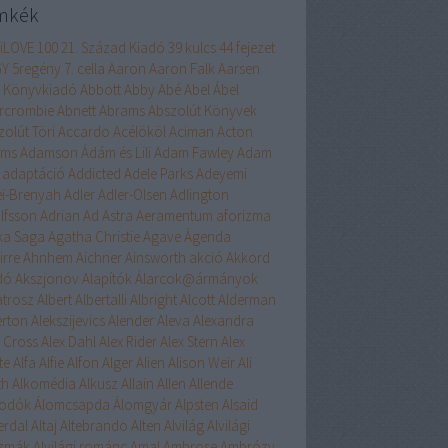
mkék
liLOVE
100
21. Század Kiadó
39 kulcs
44 fejezet
GY
5regény
7. cella
Aaron
Aaron Falk
Aarsen
 Könyvkiadó
Abbott
Abby
Abé
Abel
Ábel
rcrombie
Abnett
Abrams
Abszolút Könyvek
zolút Töri
Accardo
Acélököl
Aciman
Acton
ams
Adamson
Ádám és Lili
Adam Fawley
Adam
adaptáció
Addicted
Adele Parks
Adeyemi
ei-Brenyah
Adler
Adler-Olsen
Adlington
lfsson
Adrian
Ad Astra
Aeramentum
aforizma
ika Saga
Agatha Christie
Agave
Ágenda
irre
Ahnhem
Aichner
Ainsworth
akció
Akkord
dó
Akszjonov
Alapítók
Álarcok@ármányok
atrosz
Albert
Albertalli
Albright
Alcott
Alderman
erton
Alekszijevics
Alender
Aleva
Alexandra
x Cross
Alex Dahl
Alex Rider
Alex Stern
Alex
te
Alfa
Alfie
Alfon
Alger
Alien
Alison Weir
Ali
th
Alkomédia
Alkusz
Allain
Allen
Allende
odók
Álomcsapda
Álomgyár
Alpsten
Alsaid
erdal
Altaj
Altebrando
Alten
Alvilág
Alvilági
szmák
Alvilági románc
Amal
Ambrose
Ambrózy