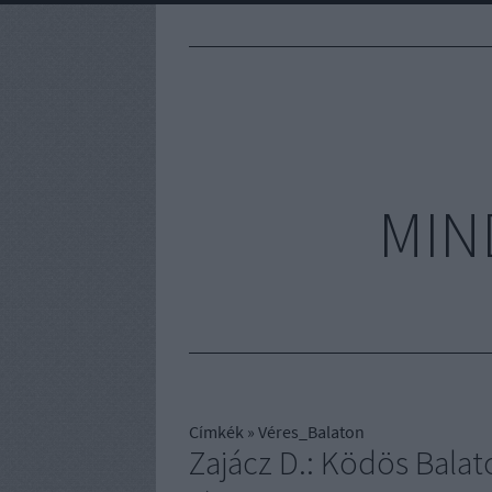
MIN
Címkék
»
Véres_Balaton
Zajácz D.: Ködös Balat