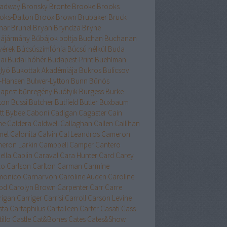
adway
Bronsky
Bronte
Brooke
Brooks
oks-Dalton
Broox
Brown
Brubaker
Bruck
nar
Brunel
Bryan
Bryndza
Bryne
ájármány
Bűbájok boltja
Buchan
Buchanan
vérek
Búcsúszimfónia
Búcsú nélkül
Buda
ai
Budai hóhér
Budapest-Print
Buehlman
lyó
Bukottak Akadémiája
Bukros
Bulicsov
l-Hansen
Bulwer-Lytton
Bunn
Bűnös
apest
bűnregény
Buótyik
Burgess
Burke
ton
Bussi
Butcher
Butfield
Butler
Buxbaum
tt
Bybee
Caboni
Cadigan
Cagaster
Cain
ne
Caldera
Caldwell
Callaghan
Callen
Callihan
mel
Calonita
Calvin
Cal Leandros
Cameron
eron Larkin
Campbell
Camper
Cantero
ella
Caplin
Caraval
Cara Hunter
Card
Carey
lo
Carlson
Carlton
Carman
Carmine
monico
Carnarvon
Caroline Auden
Caroline
od
Carolyn Brown
Carpenter
Carr
Carre
rigan
Carriger
Carrisi
Carroll
Carson Levine
sta
Cartaphilus
CartaTeen
Carter
Casati
Cass
illo
Castle
Cat&Bones
Cates
Cates&Show