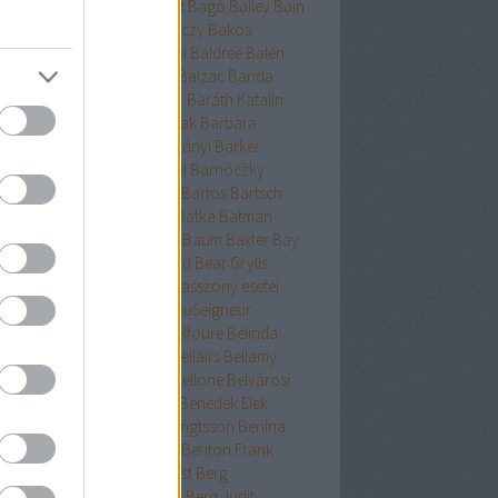
ckman
Baehr
Bagdy
Baggot
Bagó
Bailey
Bain
nokok
Baker
Bakkeid
Bakóczy
Bakos
atoni krimik
Baldacci
Baldini
Baldree
Balen
nt Erika
Ballard
Ballingrud
Balzac
Banda
hidi
Banks
Bányai
Bán Mór
Baráth Katalin
áth Viktória
Barátnak tartalak
Barbara
clay
Bardugo
Baricco
Bárkányi
Barker
log
Barnard
Barnes
Barnhill
Barnóczky
on
Barreau
Barron
Bartha
Bartos
Bartsch
tz
Basa Katalin
Bast
Bates
Batka
Batman
ténetek
Bauer
Bauermeister
Baum
Baxter
Bay
ard
Bazterrica
Beagle
Beard
Bear Grylls
ton
Beatrice Hyde-Clare kisasszony esetei
riz Williams
Beaumont
BeauSeigneur
cher Stowe
Beer
Behling
Belfoure
Belinda
xandra
Belinda Bauer
Bell
Bellairs
Bellamy
ek
Belle
Bellinger-nővérek
Bellone
Belvárosi
k
Benchley
Bencze
Bendis
Benedek Elek
edek Szabolcs
Benedict
Bengtsson
Benina
ioff
Benkő
Bennett
Bensen
Benton Frank
yák
Ben Elton
Berényi
Berest
Berg
ger&Blom
Bergh
Bergstrom
Berg Judit