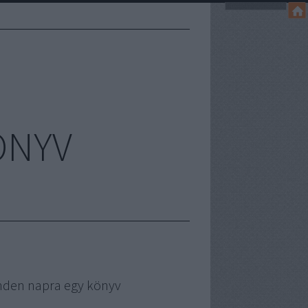
ÖNYV
nden napra egy könyv