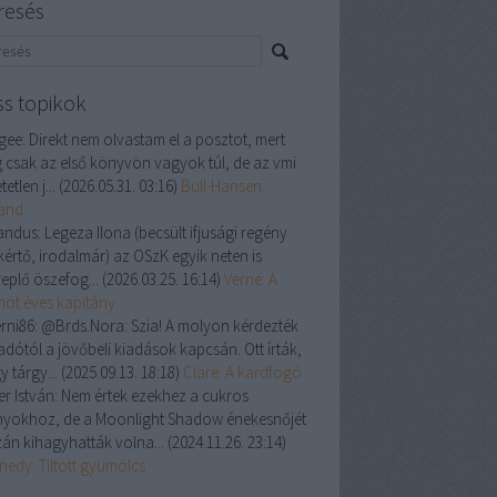
resés
ss topikok
gee:
Direkt nem olvastam el a posztot, mert
 csak az első könyvön vagyok túl, de az vmi
tetlen j...
(
2026.05.31. 03:16
)
Bull-Hansen:
land
andus:
Legeza Ilona (becsült ifjusági regény
kértő, irodalmár) az OSzK egyik neten is
replő öszefog...
(
2026.03.25. 16:14
)
Verne: A
enöt éves kapitány
rni86:
@Brds.Nora: Szia! A molyon kérdezték
adótól a jövőbeli kiadások kapcsán. Ott írták,
y tárgy...
(
2025.09.13. 18:18
)
Clare: A kardfogó
er István:
Nem értek ezekhez a cukros
nyokhoz, de a Moonlight Shadow énekesnőjét
zán kihagyhatták volna...
(
2024.11.26. 23:14
)
nedy: Tiltott gyümölcs