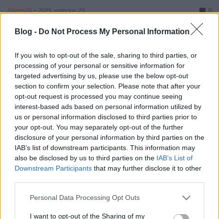
BBerni86
•
2025. március 25.
0
Blog -
Do Not Process My Personal Information
Fülszöveg: A ​lány sérült. A fiú elszánt. A sors sodorta
őket egymás mellé. A szerelem köti össze őket.
If you wish to opt-out of the sale, sharing to third parties, or
Johnny Kavanagh körül forog minden. A rögbi
processing of your personal or sensitive information for
meccseken számolni kell vele, még akkor is, ha
targeted advertising by us, please use the below opt-out
titkolja, hogy sérülten lép a pályára. Mindenki
section to confirm your selection. Please note that after your
számára egyértelmű, hogy a csúcsra tör, és ezért…
opt-out request is processed you may continue seeing
interest-based ads based on personal information utilized by
us or personal information disclosed to third parties prior to
your opt-out. You may separately opt-out of the further
disclosure of your personal information by third parties on the
IAB’s list of downstream participants. This information may
also be disclosed by us to third parties on the
IAB’s List of
Downstream Participants
that may further disclose it to other
third parties.
Please note that this website/app uses one or more Google
Personal Data Processing Opt Outs
services and may gather and store information including but
not limited to your visit or usage behaviour. You may click to
I want to opt-out of the Sharing of my