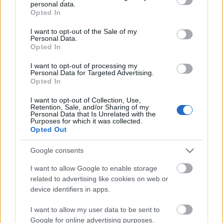
personal data.
grant or deny consent to Google and its third-party tags to
Opted In
use your data for below specified purposes in below Google
consent section.
I want to opt-out of the Sale of my
Personal Data.
SpoilerZóna
Opted In
Rosie Walsh: Hét nap szerelem
I want to opt-out of processing my
Personal Data for Targeted Advertising.
BBerni86
•
2018. július 08.
0
Opted In
A mindennapmozi.blog.hu mai SpoilerZónája
I want to opt-out of Collection, Use,
Retention, Sale, and/or Sharing of my
megkínzott. Nagyon nem volt ötletem, miről
Personal Data that Is Unrelated with the
meséljek. Szerencsére itt könnyebb dolgom volt – a
Purposes for which it was collected.
Opted Out
héten legtöbben Rosie Walsh regényéről olvastatok
nálam, így úgy döntöttem, az érdeklődőknek
Google consents
elmesélem a csavarokat, amikre ott csak…
I want to allow Google to enable storage
related to advertising like cookies on web or
device identifiers in apps.
I want to allow my user data to be sent to
Google for online advertising purposes.