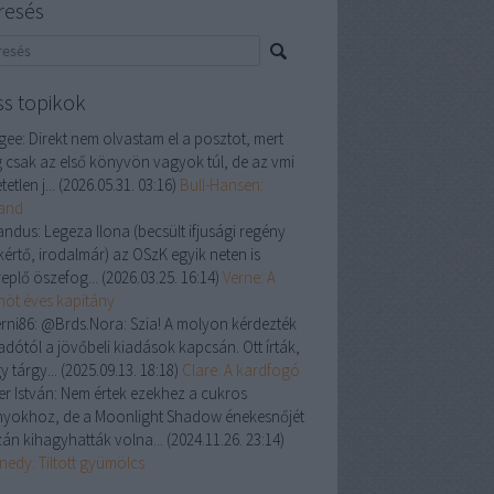
resés
ss topikok
gee:
Direkt nem olvastam el a posztot, mert
 csak az első könyvön vagyok túl, de az vmi
tetlen j...
(
2026.05.31. 03:16
)
Bull-Hansen:
land
andus:
Legeza Ilona (becsült ifjusági regény
kértő, irodalmár) az OSzK egyik neten is
replő öszefog...
(
2026.03.25. 16:14
)
Verne: A
enöt éves kapitány
rni86:
@Brds.Nora: Szia! A molyon kérdezték
adótól a jövőbeli kiadások kapcsán. Ott írták,
y tárgy...
(
2025.09.13. 18:18
)
Clare: A kardfogó
er István:
Nem értek ezekhez a cukros
nyokhoz, de a Moonlight Shadow énekesnőjét
zán kihagyhatták volna...
(
2024.11.26. 23:14
)
nedy: Tiltott gyümölcs