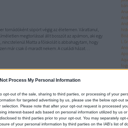
bár
Ana
And
And
ler tornádóként söpört végig az életemen. Váratlanul,
hist
Kíméletlen megtorlással állt bosszút az apámon, aki egy
Bo
L.G
 nincstelenül.Miatta a főiskolát is abbahagytam, hogy
An
szen már csak ő maradt nekem. A családi házat…
Apo
Aqu
fog
Arc
TOVÁBB
Ari
Not Process My Personal Information
Arm
Uni
to opt-out of the sale, sharing to third parties, or processing of your per
Szólj hozzá!
Ten
formation for targeted advertising by us, please use the below opt-out s
Asa
erotikus
romantikus
Spoiler
Warren
Tericum
Endgame
r selection. Please note that after your opt-out request is processed y
Ash
eing interest-based ads based on personal information utilized by us or
Aste
disclosed to third parties prior to your opt-out. You may separately opt-
Atla
losure of your personal information by third parties on the IAB’s list of
Atta