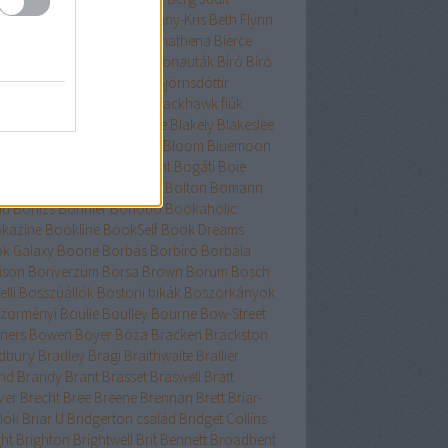
nard
Berry
Bessenyei
Bethany-Kris
Beth Flynn
űtészta Kiadó
Bevelstoke
Bhathena
Bierce
uri
Binge
Binnings Ewen
Bionauták
Bíró
Bíró
bolcs
Bishop
Bissell
Bjork
Björnsdóttir
rnstad
Bjrnasdóttir
Black
Blackhawk fiúk
ckhurst
Blaedel
Blaine
Blake
Blakely
Blakeslee
eker
Blish
Bliss
Bloch
Block
Bloom
Bluemoon
c
Bödőcs
Bodor
Body Count
Bogáti
Boie
or Pál
Bökös
Boland
Bolin
Bolton
Bomann
nd
Bónizs
Bonnier
Bonobó
Bookaholic
kazine
Bookline
BookSelf
Book Dreams
k Galaxy
Boone
Borbás
Borbíró Borbála
ison
Boriverzum
Borsa Brown
Borum
Bosch
lli
Bosszúállók
Bostoni bikák
Boszorkányok
zörményi
Boulle
Boulley
Bourne
Bow-Street
ners
Bowen
Boyer
Boza
Bracken
Brackston
dbury
Bradley
Bragi
Braithwaite
Brallier
nd
Brandy
Brant
Brasset
Braswell
Bratt
ver
Brecht
Bree
Breene
Brennan
Brett
Briar-
lók
Briar U
Bridgerton család
Bridget Collins
ght
Brighton
Brightwell
Brit Bennett
Broadbent