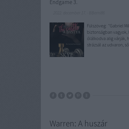
Endgame 3.
2022. december 17.
-
BBerni86
Fülszöveg: "Gabriel Mi
biztonságban vagyok, 
ólálkodva alig várják,
strázsál az udvaron, s
Warren: A huszár