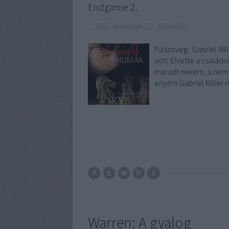
Endgame 2.
2022. december 17.
-
BBerni86
Fülszöveg: Gabriel Mi
volt. Elvette a csalá
maradt nekem, a neme
enyém.Gabriel Miller 
Warren: A gyalog