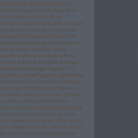
adway
Bronsky
Bronte
Brooke
Brooks
oks-Dalton
Broox
Brown
Brubaker
Bruck
nar
Brunel
Bryan
Bryndza
Bryne
ájármány
Bűbájok boltja
Buchan
Buchanan
vérek
Búcsúszimfónia
Búcsú nélkül
Buda
ai
Budai hóhér
Budapest-Print
Buehlman
lyó
Bukottak Akadémiája
Bukros
Bulicsov
l-Hansen
Bulwer-Lytton
Bunn
Bűnös
apest
bűnregény
Buótyik
Burgess
Burke
ton
Bussi
Butcher
Butfield
Butler
Buxbaum
tt
Bybee
Caboni
Cadigan
Cagaster
Cain
ne
Caldera
Caldwell
Callaghan
Callen
Callihan
mel
Calonita
Calvin
Cal Leandros
Cameron
eron Larkin
Campbell
Camper
Cantero
ella
Caplin
Caraval
Cara Hunter
Card
Carey
lo
Carlson
Carlton
Carman
Carmine
monico
Carnarvon
Caroline Auden
Caroline
od
Carolyn Brown
Carpenter
Carr
Carre
rigan
Carriger
Carrisi
Carroll
Carson Levine
sta
Cartaphilus
CartaTeen
Carter
Casati
Cass
illo
Castle
Cat&Bones
Cates
Cates&Show