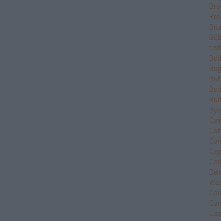
Bro
Bro
Bru
Bűb
test
Bud
Bug
Bul
Bud
Bur
Bya
Cai
Cal
Cam
Cap
Car
Del
Wo
Car
Car
Cast