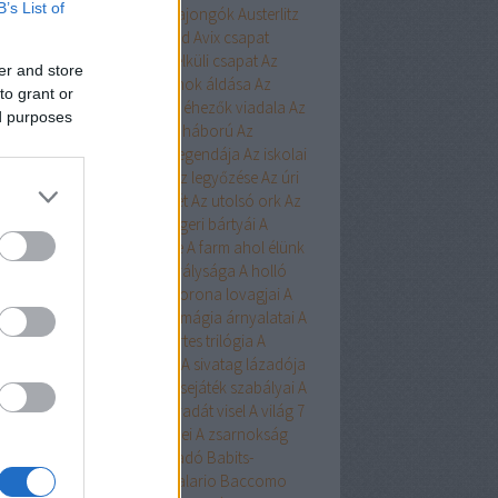
B’s List of
ert
Aurora
Austen
Austen-rajongók
Austerlitz
Avalon Bay
Avashti
Aveyard
Avix csapat
ad
Aya
Ázsia-saga
Az arc nélküli csapat
Az
er and store
chwitzi bába
Az égi hivatalnok áldása
Az
to grant or
dolláros ló
Az Egyesülés
Az éhezők viadala
Az
ed purposes
zaka hercege
Az első hangy háború
Az
szett flotta
Az északi erdő legendája
Az iskolai
latás nem játék!
Az Olimposz legyőzése
Az úri
rkefogó
Az utolsó huszonhét
Az utolsó ork
Az
lsó srácok
A Birodalom tengeri bártyái
A
oni kultiváció nagymestere
A farm ahol élünk
onosz Asszisztense
A híd királysága
A holló
A keresztapa örökében
A korona lovagjai
A
egő népe
A lista
A Madsen
A mágia árnyalatai
A
ia rabjai
A mély dala
A nyertes trilógia
A
l fiai
A polip
A róka árnya
A sivatag lázadója
zerelem egyenlete
A szerencsejáték szabályai
A
lő boszorkánya
A tacskó Pradát visel
A világ 7
dája
A Yellowstone alfahímjei
A zsarnokság
a
B.Czakó
Baár
Babilon Kiadó
Babits-
lkosságok
Babusz Bt.
Baccalario
Baccomo