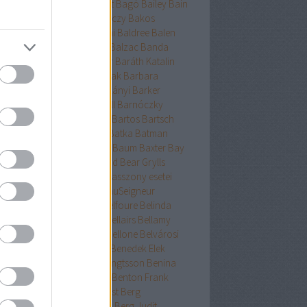
ckman
Baehr
Bagdy
Baggot
Bagó
Bailey
Bain
nokok
Baker
Bakkeid
Bakóczy
Bakos
atoni krimik
Baldacci
Baldini
Baldree
Balen
nt Erika
Ballard
Ballingrud
Balzac
Banda
hidi
Banks
Bányai
Bán Mór
Baráth Katalin
áth Viktória
Barátnak tartalak
Barbara
clay
Bardugo
Baricco
Bárkányi
Barker
log
Barnard
Barnes
Barnhill
Barnóczky
on
Barreau
Barron
Bartha
Bartos
Bartsch
tz
Basa Katalin
Bast
Bates
Batka
Batman
ténetek
Bauer
Bauermeister
Baum
Baxter
Bay
ard
Bazterrica
Beagle
Beard
Bear Grylls
ton
Beatrice Hyde-Clare kisasszony esetei
riz Williams
Beaumont
BeauSeigneur
cher Stowe
Beer
Behling
Belfoure
Belinda
xandra
Belinda Bauer
Bell
Bellairs
Bellamy
ek
Belle
Bellinger-nővérek
Bellone
Belvárosi
k
Benchley
Bencze
Bendis
Benedek Elek
edek Szabolcs
Benedict
Bengtsson
Benina
ioff
Benkő
Bennett
Bensen
Benton Frank
yák
Ben Elton
Berényi
Berest
Berg
ger&Blom
Bergh
Bergstrom
Berg Judit