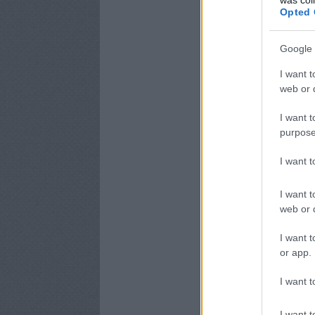
Opted 
Google 
I want t
web or d
I want t
purpose
I want 
I want t
web or d
I want t
or app.
I want t
I want t