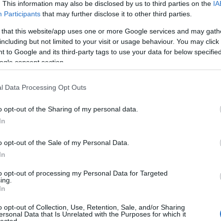
. This information may also be disclosed by us to third parties on the
IA
Aub
Participants
that may further disclose it to other third parties.
Aux
Aw
 that this website/app uses one or more Google services and may gath
aus
including but not limited to your visit or usage behaviour. You may click 
egy
 to Google and its third-party tags to use your data for below specifi
éjs
ogle consent section.
elve
zak
l Data Processing Opt Outs
csi
uto
o opt-out of the Sharing of my personal data.
dém
A G
In
jele
lev
o opt-out of the Sale of my Personal Data.
mág
In
poko
A s
to opt-out of processing my Personal Data for Targeted
ing.
sző
In
cso
kor
o opt-out of Collection, Use, Retention, Sale, and/or Sharing
gyi
ersonal Data that Is Unrelated with the Purposes for which it
lected.