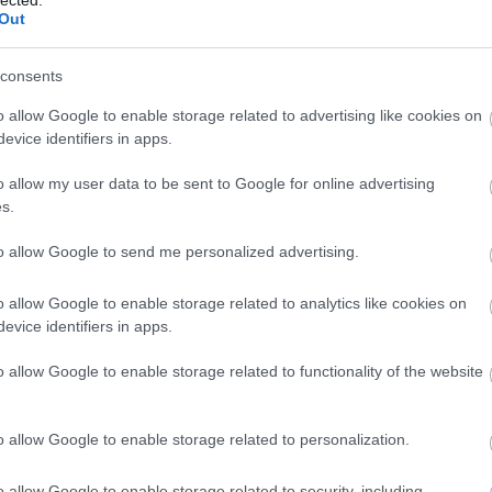
Ba
Out
Baj
Bal
Báli
consents
Bán
o allow Google to enable storage related to advertising like cookies on
Bar
evice identifiers in apps.
Bar
Bar
o allow my user data to be sent to Google for online advertising
Bar
s.
Bar
tör
to allow Google to send me personalized advertising.
Bay
Bea
o allow Google to enable storage related to analytics like cookies on
Beat
evice identifiers in apps.
Bee
Ale
o allow Google to enable storage related to functionality of the website
Cre
Deá
Ben
o allow Google to enable storage related to personalization.
Ben
Ben
Ber
o allow Google to enable storage related to security, including