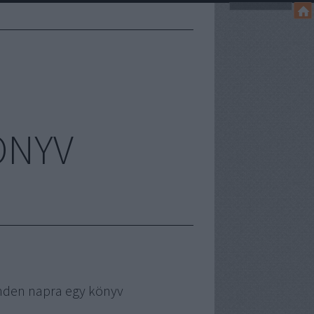
ÖNYV
nden napra egy könyv