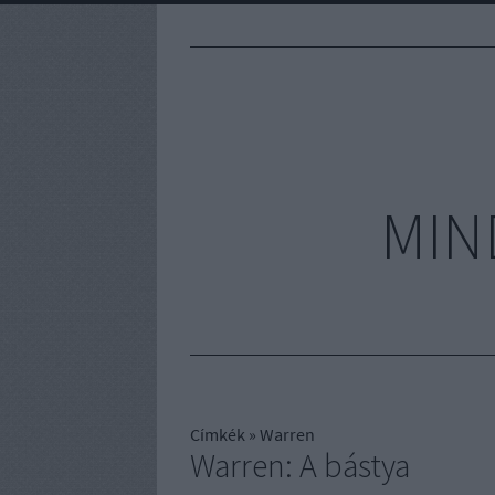
MIN
Címkék
»
Warren
Warren: A bástya