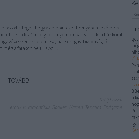
Ke
ller azzal hiteget, hogy az elefántcsonttornyában tökéletes
Fri
holott az üldözőim folyton a nyomomban vannak, a ház körül
gee
 hogy végezzenek velem. Egy hadseregnyi biztonsági őr
még
őt, még a falakon belül is.Az…
hihe
Vín
Pyr
sza
sze
TOVÁBB
tiz
BBe
a ki
Szólj hozzá!
hog
erotikus
romantikus
Spoiler
Warren
Tericum
Endgame
Pull
tak
iga
Ken