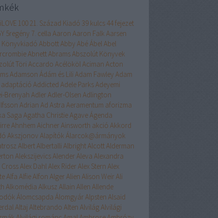
mkék
liLOVE
100
21. Század Kiadó
39 kulcs
44 fejezet
GY
5regény
7. cella
Aaron
Aaron Falk
Aarsen
 Könyvkiadó
Abbott
Abby
Abé
Ábel
Abel
rcrombie
Abnett
Abrams
Abszolút Könyvek
zolút Töri
Accardo
Acélököl
Aciman
Acton
ams
Adamson
Ádám és Lili
Adam Fawley
Adam
adaptáció
Addicted
Adele Parks
Adeyemi
ei-Brenyah
Adler
Adler-Olsen
Adlington
lfsson
Adrian
Ad Astra
Aeramentum
aforizma
ika Saga
Agatha Christie
Agave
Ágenda
irre
Ahnhem
Aichner
Ainsworth
akció
Akkord
dó
Akszjonov
Alapítók
Álarcok@ármányok
atrosz
Albert
Albertalli
Albright
Alcott
Alderman
erton
Alekszijevics
Alender
Aleva
Alexandra
x Cross
Alex Dahl
Alex Rider
Alex Stern
Alex
te
Alfa
Alfie
Alfon
Alger
Alien
Alison Weir
Ali
th
Alkomédia
Alkusz
Allain
Allen
Allende
odók
Álomcsapda
Álomgyár
Alpsten
Alsaid
erdal
Altaj
Altebrando
Alten
Alvilág
Alvilági
szmák
Alvilági románc
Amal
Ambrose
Ambrózy