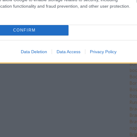
Ber
cation functionality and fraud prevention, and other user protection.
Bet
Bikk
Sza
CONFIRM
Bjö
Bla
Ble
Bó
Data Deletion
Data Access
Privacy Policy
Bok
Bo
boo
Boo
Bor
Bose
Bös
Run
Bra
Bra
Bra
nap
Bri