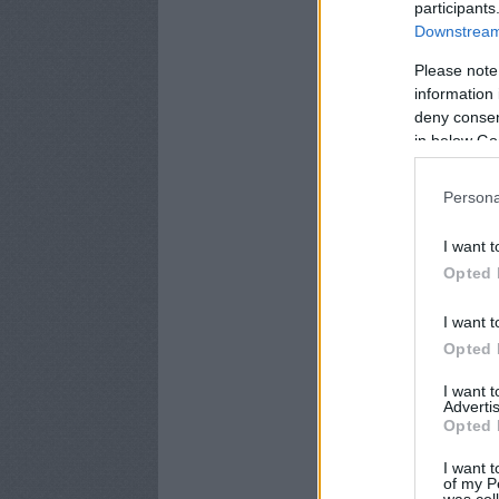
participants
Downstream 
Please note
information 
deny consent
in below Go
Persona
I want t
Opted 
I want t
Opted 
I want 
Advertis
Opted 
I want t
of my P
was col