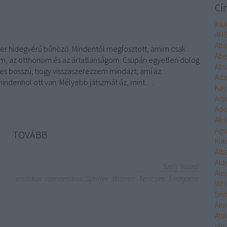
Cí
#su
4M
Aba
ller hidegvérű bűnöző. Mindentől megfosztott, amim csak
Abe
dom, az otthonom és az ártatlanságom. Csupán egyetlen dolog
Abs
s bosszú, hogy visszaszerezzem mindazt, ami az
Ad
mindenhol ott van. Mélyebb játszmát űz, mint…
Kay
Adj
Ado
Afr
Agu
TOVÁBB
Kia
Alb
Ald
Szólj hozzá!
Ale
erotikus
romantikus
Spoiler
Warren
Tericum
Endgame
Whi
Smi
Álm
Alst
ját